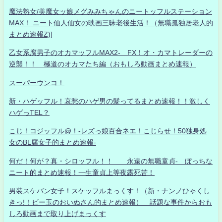
魔法熟女/美魔女ッ娘メグみみちゃんのニートッフルステーション
MAX！ ニート仙人仙女の映画三昧老後生活！（無職孤独居老人的
まとめ速報Z)]
乙女系腐男子のオカマッフルMAX2- FX！オ・カマトレーダーの
逆襲！！ 極道のオカマたち編（おもしろ動画まとめ速報）
スーパーウンコ！
新・ハゲッフル！哀愁のハゲ男の髪ってるまとめ速報！！激しく
ハゲっTEL？
こじ！コジッフル@！-レズっ娘百合ネエ！こじらせ！50独身処
女のBL腐女子的まとめ速報-
何だ！何が？真・シロッフル！！ 永遠の無職童貞- ぼっちな
ニート的まとめ速報！一生童貞上等夜露死苦！
男装スケバン女子！スケッフルまっくす！（新・ナンノひゃくし
きっ!！ビー玉のおいぬさん的まとめ速報） 話題な事件からおも
しろ動画まで取り上げまっくす