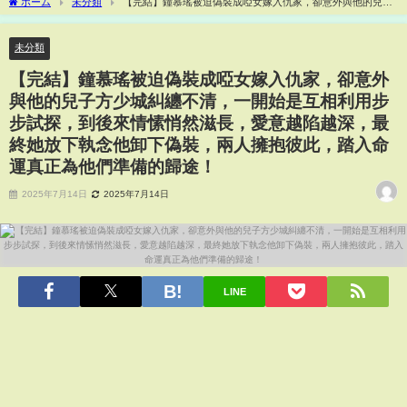
ホーム
未分類
【完結】鐘慕瑤被迫偽裝成啞女嫁入仇家，卻意外與他的兒子
方少城糾纏不清，一開始是互相利用步步試探，到後來情愫悄然滋長，愛意越陷越深，
最終她放下執念他卸下偽裝，兩人擁抱彼此，踏入命運真正為他們準備的歸途！
未分類
【完結】鐘慕瑤被迫偽裝成啞女嫁入仇家，卻意外
與他的兒子方少城糾纏不清，一開始是互相利用步
步試探，到後來情愫悄然滋長，愛意越陷越深，最
終她放下執念他卸下偽裝，兩人擁抱彼此，踏入命
運真正為他們準備的歸途！
2025年7月14日
2025年7月14日
LINE