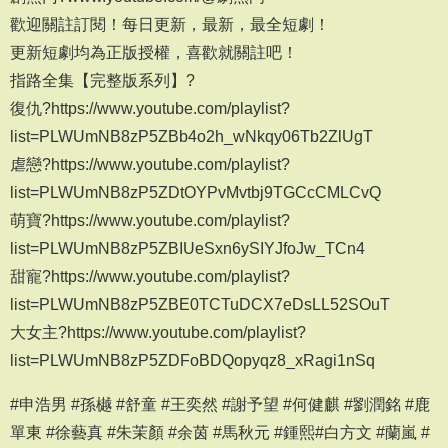
歡迎關註訂閱！每日更新，最新，最全短劇！
更新短劇均為正版授權，喜歡就關註吧！
指路全集【完整版系列】?
復仇?https://www.youtube.com/playlist?
list=PLWUmNB8zP5ZBb4o2h_wNkqy06Tb2ZlUgT
虐戀?https://www.youtube.com/playlist?
list=PLWUmNB8zP5ZDtOYPvMvtbj9TGCcCMLCvQ
萌寶?https://www.youtube.com/playlist?
list=PLWUmNB8zP5ZBIUeSxn6ySIYJfoJw_TCn4
甜寵?https://www.youtube.com/playlist?
list=PLWUmNB8zP5ZBE0TCTuDCX7eDsLL52SOuT
大女主?https://www.youtube.com/playlist?
list=PLWUmNB8zP5ZDFoBDQopyqz8_xRagi1nSq
#申浩男 #孫樾 #舒童 #王奕然 #謝予望 #何健麒 #劉潤銘 #鹿
單東 #徐藝真 #朱茉顏 #余茵 #馬秋元 #鍾熙#白方文 #蘭嵐 #