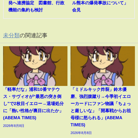
発へ連携協定 図書館、行政
ル熊本の爆発事故について」
機能の集約も検討
会見
未分類
の関連記事
「軽率だな」浦和10番マテウ
「ミドルキック炸裂」鈴木優
ス・サヴィオが“最悪の突き倒
磨、強烈腹蹴り→今季初イエロ
し”で2枚目イエロー→退場処分
ーカードにファン物議「ちょっ
に「熱い性格が裏目に出たか」
と厳しいな」「開幕戦からお祖
(ABEMA TIMES)
母様に怒られる」(ABEMA
TIMES)
2026年8月8日
2026年8月8日