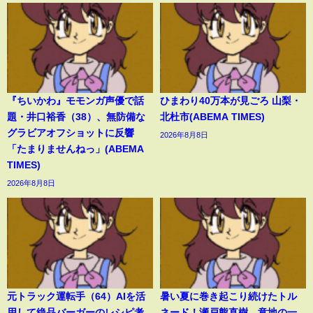
『ちいかわ』モモンガ声優で話
ひまわり40万本が見ごろ 山梨・
題・井口裕香（38）、無防備な
北杜市(ABEMA TIMES)
グラビアオフショットに反響
2026年8月8日
「たまりませんねっ」(ABEMA
TIMES)
2026年8月8日
元トラック運転手（64）AIを活
暑い夏に巻き起こり続けたトル
用して絶品バーガーのレシピ考
ネード！瀬戸熊直樹、意地の一