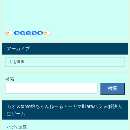
アーカイブ
検索
検索
カオスtomo娘ちゃんねーるアーガマ!Haraハラ!未解決人
生ゲーム
ハゲて無双