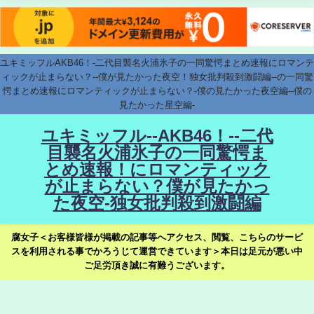
ユキミッフルAKB46！-二代目襲名火浦氷子の一同驚愕まとめ速報にロマンテ
ィックが止まらない？--僕が見たかった夜空！独女批判殺到激闘編--の一同驚
愕まとめ速報にロマンティックが止まらない？-僕の見たかった夜空編--僕の
見たかった星空編-
ユキミッフル--AKB46！--二代
目襲名火浦氷子の一同驚愕ま
とめ速報！にロマンティック
が止まらない？僕が見たかっ
た夜空-独女批判殺到激闘編
腐女子＜お客様皆様が掲載の記事等へアクセス、閲覧、こちらのサービ
スを利用される事でかろうじて運営できています＞本日は足元が悪い中
ご足労頂き誠に有難うございます。