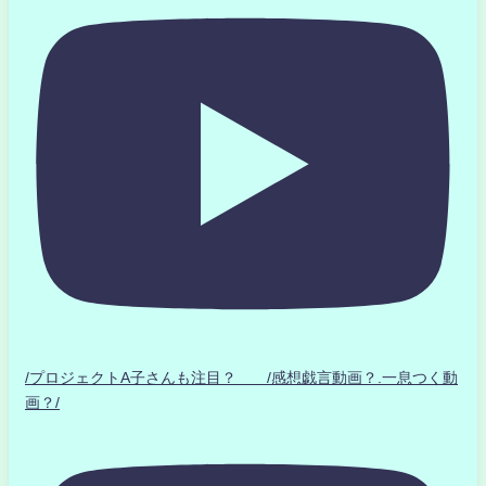
/プロジェクトA子さんも注目？ /感想戯言動画？.一息つく動
画？/