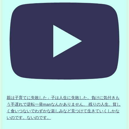
親は子育てに失敗した」子は人生に失敗した。負けに気付きも
う手遅れで逆転一発manなんかありません、 残りの人生、貧し
く食いつないでわずかな楽しみなど見つけて生きていくしかな
いのです。ないのです。