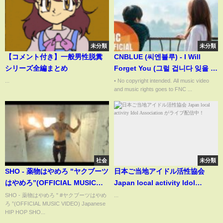
未分類
未分類
【コメント付き】一般男性脱糞
CNBLUE (씨엔블루) - I Will
シリーズ全編まとめ
Forget You (그럴 겁니다 잊을 겁
니다) FM/V ft. Park Shin Hye
...
• No copyright intended. All music video
and music rights goes to FNC ...
(박신혜)
社会
未分類
SHO - 薬物はやめろ "ヤクブーツ
日本ご当地アイドル活性協会
はやめろ”(OFFICIAL MUSIC
Japan local activity Idol
VIDEO) "STOP DOING DRUGS"
Association がライブ配信中！
SHO - 薬物はやめろ " #ヤクブーツはやめ
...
ろ ”(OFFICIAL MUSIC VIDEO) Japanese
Japanese HIP HOP
HIP HOP SHO...