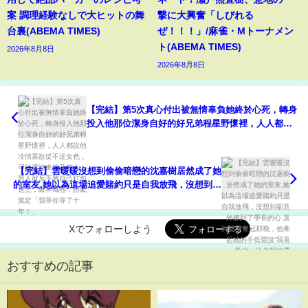
案 調理経験なしで大ヒットの舞
撃に大興奮「しびれる
台裏(ABEMA TIMES)
ぜ！！！」/麻雀・Mトーナメン
ト(ABEMA TIMES)
2026年8月8日
2026年8月8日
【完結】第5次真心付出被無情辜負她終於心死，轉身
投入他那位潔身自好的好兄弟程星野懷裡，人人都說
他冷情寡欲從不近女色，可她還沒來得及撩人，男人
就反手將自己打包送上，眼神熾熱，語氣篤定「我等
你等了十年！」
【完結】雲暖暖沒想到偷偷暗戀的沈嘉樹居然成了她
的室友,她以為這場追愛賭約只是自我放飛，沒想到卻
意外撩到了學長的心,直到雙雙奪冠那晚，他牽起她的
手低聲說“我喜歡你，比你想的還早！”#熱播短劇#甜
寵
Xでフォローしよう
おすすめの記事