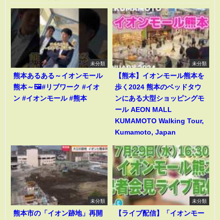
未分類
未分類
熊本あるある～イオンモール
【熊本】イオンモール熊本を
熊本～🖼️#リブワーク #イオ
歩く2024 熊本のベッドタウ
ン #イオンモール #熊本
ンにある大型ショッピングモ
ール AEON MALL
KUMAMOTO Walking Tour,
Kumamoto, Japan
未分類
未分類
熊本市の「イオン跡地」再開
【ライブ配信】「イオンモー