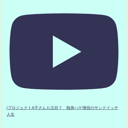
/プロジェクトA子さんも注目？ 独身ハゲ僧侶のサンドイッチ
人生