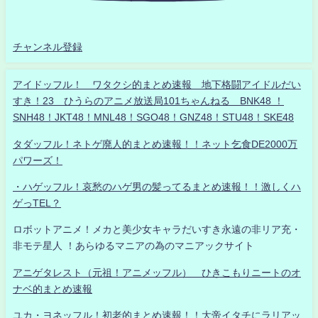
チャンネル登録
アイドッフル！ ワタクシ的まとめ速報 地下格闘アイドルだい
すき！23 ひうらのアニメ放送局101ちゃんねる BNK48 ！
SNH48！JKT48！MNL48！SGO48！GNZ48！STU48！SKE48
タダッフル！ネトゲ廃人的まとめ速報！！ネット乞食DE2000万
パワーズ！
・ハゲッフル！哀愁のハゲ男の髪ってるまとめ速報！！激しくハ
ゲっTEL？
ロボットアニメ！メカと美少女キャラだいすき永遠の非リア充・
非モテ星人 ！あらゆるマニアの為のマニアックサイト
アニゲタレスト（元祖！アニメッフル） ひきこもりニートのオ
ナベ的まとめ速報
ユカ・ヨネッフル！初老的まとめ速報！！大帝イタチにラリアッ