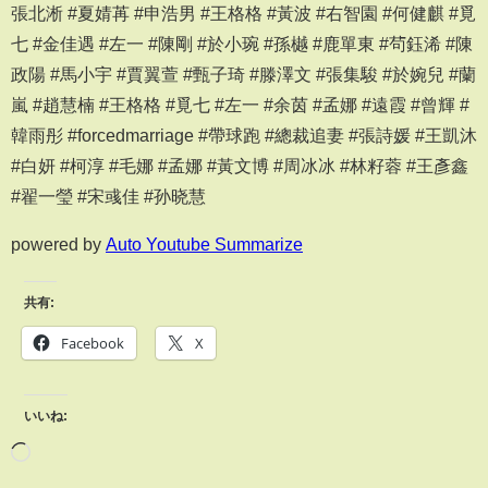
張北淅 #夏婧苒 #申浩男 #王格格 #黃波 #右智園 #何健麒 #覓
七 #金佳遇 #左一 #陳剛 #於小琬 #孫樾 #鹿單東 #茍鈺浠 #陳
政陽 #馬小宇 #賈翼萱 #甄子琦 #滕澤文 #張集駿 #於婉兒 #蘭
嵐 #趙慧楠 #王格格 #覓七 #左一 #余茵 #孟娜 #遠霞 #曾輝 #
韓雨彤 #forcedmarriage #帶球跑 #總裁追妻 #張詩媛 #王凱沐
#白妍 #柯淳 #毛娜 #孟娜 #黃文博 #周冰冰 #林籽蓉 #王彥鑫
#翟一瑩 #宋彧佳 #孙晓慧
powered by
Auto Youtube Summarize
共有:
Facebook
X
いいね: