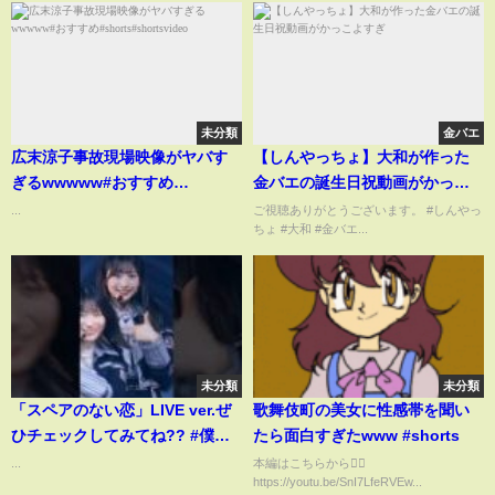
未分類
金バエ
広末涼子事故現場映像がヤバす
【しんやっちょ】大和が作った
ぎるwwwww#おすすめ
金バエの誕生日祝動画がかっこ
#shorts#shortsvideo
よすぎ
...
ご視聴ありがとうございます。 #しんやっ
ちょ #大和 #金バエ...
未分類
未分類
「スペアのない恋」LIVE ver.ぜ
歌舞伎町の美女に性感帯を聞い
ひチェックしてみてね?? #僕が
たら面白すぎたwww #shorts
見たかった青空 #スペアのない恋
...
本編はこちらから🙆‍♂️
https://youtu.be/SnI7LfeRVEw...