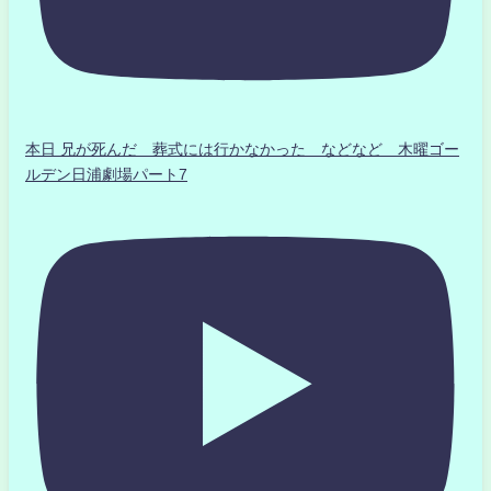
本日 兄が死んだ 葬式には行かなかった などなど 木曜ゴー
ルデン日浦劇場パート7