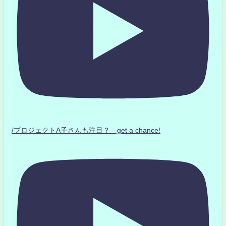
/プロジェクトA子さんも注目？ get a chance!