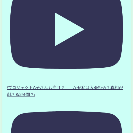
/プロジェクトA子さんも注目？ なぜ私は入会拒否？真相が
刺さる3分間？/