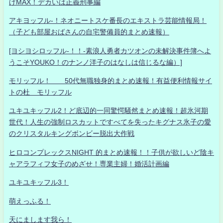
げMAX！デカいは正義刑事編
アキヨッフル-！ネオニートスケ番長のエキストラ芸能情報局！
（子ども部屋おばさんの自宅警備員的まとめ速報）
[ヨシヨシロッフル-！！-素浪人勇者カツオンの未解決事件簿へよ
うこそYOUKO！のナンノ洋子のはなしは信じるな編）]
モリッフル！ 50代無職独身的まとめ速報！有益便利情報サイ
トの杜 モリッフル
ユキユキッフル2！ど底辺的一同驚愕騒然まとめ速報！超氷河期
世代！人生の強制ロスカットですべてを失ったキグナス氷子の愛
のクリスタルキングボンビー脱出大作戦
ヒロコンプレックスNIGHT 的まとめ速報！！子供が欲しいど陰キ
ャアラフィフ女子のめざせ！専業主婦！婚活計画編
ユキユキッフル3！
萌えっふる！
天にまします我ら！