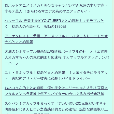
ロボットアニメ！メカと美少女キャラだいすき永遠の非リア充・
非モテ星人 ！あらゆるマニアの為のマニアックサイト
ハルッフル-専業主夫的YOUTUBERまとめ速報！キモデブおた
く！初老人の介護生活！激動の1750日
アニゲタレスト（元祖！アニメッフル） ひきこもりニートのオ
ナベ的まとめ速報
火浦のシネマッフル映画NEWS情報ポータブルの杜！オネエ管理
人オカマちゃんの鬼女的まとめ速報!オカマッフルアタックナンバ
ーハーフ
ユカ・ヨネッフル！初老的まとめ速報！！大帝イタチにラリアッ
ト！害獣神アリ・ガー被害に必殺！パイルドライバー
おネコさん的まとめ速報 僕の彼女はエリーちゃん人形！豆腐メ
ンタルメンヘラ電波中年アルバイターのぬいぐるみ男子末路編
スケバン！デカッフルまっくす（デカい強い2次元嫁だいすき子
供部屋おじさんヒロシ之古惑仔的まとめ速報）話題な動画取り上