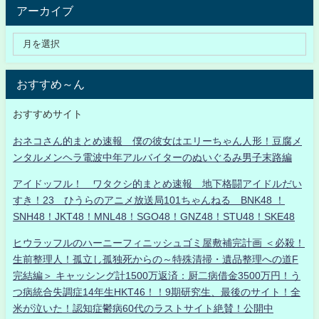
アーカイブ
おすすめ～ん
おすすめサイト
おネコさん的まとめ速報 僕の彼女はエリーちゃん人形！豆腐メ
ンタルメンヘラ電波中年アルバイターのぬいぐるみ男子末路編
アイドッフル！ ワタクシ的まとめ速報 地下格闘アイドルだい
すき！23 ひうらのアニメ放送局101ちゃんねる BNK48 ！
SNH48！JKT48！MNL48！SGO48！GNZ48！STU48！SKE48
ヒウラッフルのハーニーフィニッシュゴミ屋敷補完計画 ＜必殺！
生前整理人！孤立し孤独死からの～特殊清掃・遺品整理への道F
完結編＞ キャッシング計1500万返済：厨二病借金3500万円！う
つ病統合失調症14年生HKT46！！9期研究生、最後のサイト！全
米が泣いた！認知症鬱病60代のラストサイト絶賛！公開中