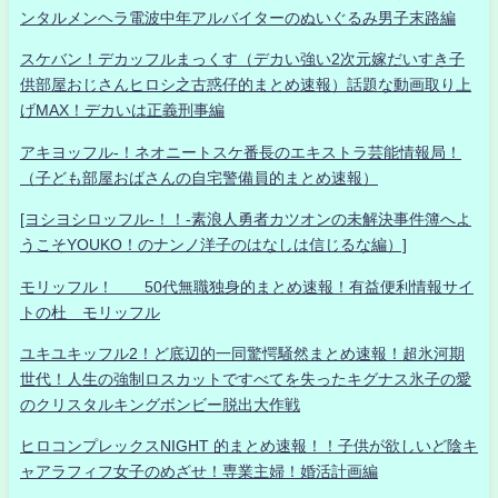
ンタルメンヘラ電波中年アルバイターのぬいぐるみ男子末路編
スケバン！デカッフルまっくす（デカい強い2次元嫁だいすき子
供部屋おじさんヒロシ之古惑仔的まとめ速報）話題な動画取り上
げMAX！デカいは正義刑事編
アキヨッフル-！ネオニートスケ番長のエキストラ芸能情報局！
（子ども部屋おばさんの自宅警備員的まとめ速報）
[ヨシヨシロッフル-！！-素浪人勇者カツオンの未解決事件簿へよ
うこそYOUKO！のナンノ洋子のはなしは信じるな編）]
モリッフル！ 50代無職独身的まとめ速報！有益便利情報サイ
トの杜 モリッフル
ユキユキッフル2！ど底辺的一同驚愕騒然まとめ速報！超氷河期
世代！人生の強制ロスカットですべてを失ったキグナス氷子の愛
のクリスタルキングボンビー脱出大作戦
ヒロコンプレックスNIGHT 的まとめ速報！！子供が欲しいど陰キ
ャアラフィフ女子のめざせ！専業主婦！婚活計画編