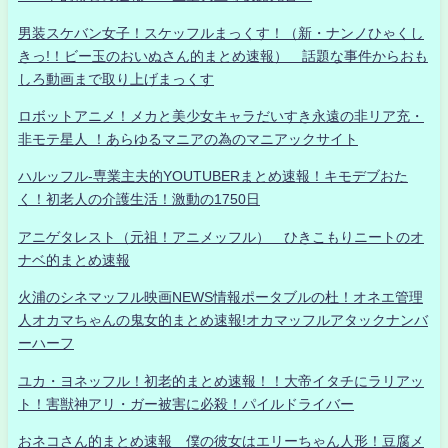
男装スケバン女子！スケッフルまっくす！（新・ナンノひゃくし
きっ!！ビー玉のおいぬさん的まとめ速報） 話題な事件からおも
しろ動画まで取り上げまっくす
ロボットアニメ！メカと美少女キャラだいすき永遠の非リア充・
非モテ星人 ！あらゆるマニアの為のマニアックサイト
ハルッフル-専業主夫的YOUTUBERまとめ速報！キモデブおた
く！初老人の介護生活！激動の1750日
アニゲタレスト（元祖！アニメッフル） ひきこもりニートのオ
ナベ的まとめ速報
火浦のシネマッフル映画NEWS情報ポータブルの杜！オネエ管理
人オカマちゃんの鬼女的まとめ速報!オカマッフルアタックナンバ
ーハーフ
ユカ・ヨネッフル！初老的まとめ速報！！大帝イタチにラリアッ
ト！害獣神アリ・ガー被害に必殺！パイルドライバー
おネコさん的まとめ速報 僕の彼女はエリーちゃん人形！豆腐メ