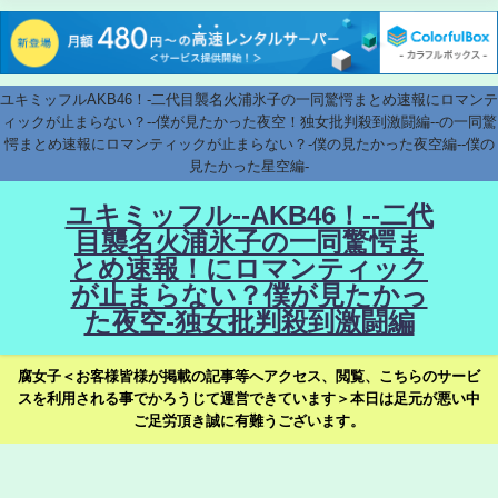
ユキミッフルAKB46！-二代目襲名火浦氷子の一同驚愕まとめ速報にロマンテ
ィックが止まらない？--僕が見たかった夜空！独女批判殺到激闘編--の一同驚
愕まとめ速報にロマンティックが止まらない？-僕の見たかった夜空編--僕の
見たかった星空編-
ユキミッフル--AKB46！--二代
目襲名火浦氷子の一同驚愕ま
とめ速報！にロマンティック
が止まらない？僕が見たかっ
た夜空-独女批判殺到激闘編
腐女子＜お客様皆様が掲載の記事等へアクセス、閲覧、こちらのサービ
スを利用される事でかろうじて運営できています＞本日は足元が悪い中
ご足労頂き誠に有難うございます。