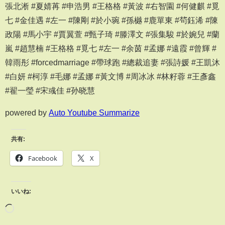
張北淅 #夏婧苒 #申浩男 #王格格 #黃波 #右智園 #何健麒 #覓
七 #金佳遇 #左一 #陳剛 #於小琬 #孫樾 #鹿單東 #茍鈺浠 #陳
政陽 #馬小宇 #賈翼萱 #甄子琦 #滕澤文 #張集駿 #於婉兒 #蘭
嵐 #趙慧楠 #王格格 #覓七 #左一 #余茵 #孟娜 #遠霞 #曾輝 #
韓雨彤 #forcedmarriage #帶球跑 #總裁追妻 #張詩媛 #王凱沐
#白妍 #柯淳 #毛娜 #孟娜 #黃文博 #周冰冰 #林籽蓉 #王彥鑫
#翟一瑩 #宋彧佳 #孙晓慧
powered by
Auto Youtube Summarize
共有:
Facebook
X
いいね: