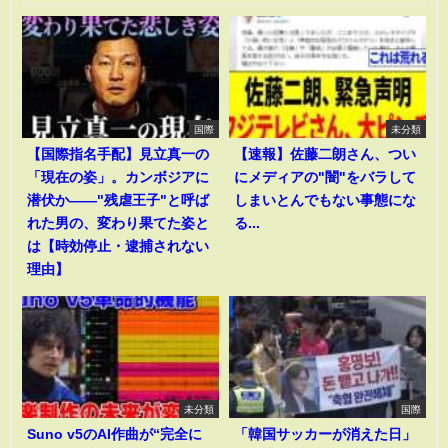
国際
未分類
【国際指名手配】見立真一の
【速報】佐藤二朗さん、つい
「現在の姿」。カンボジアに
にメディアの"闇"をバラして
潜伏か――"残虐王子"と呼ば
しまいとんでもない事態にな
れた男の、変わり果てた姿と
る...
は【時効停止・逮捕されない
理由】
未分類
国際
Suno v5のAI作曲が“完全に
「韓国サッカーが消えた日」