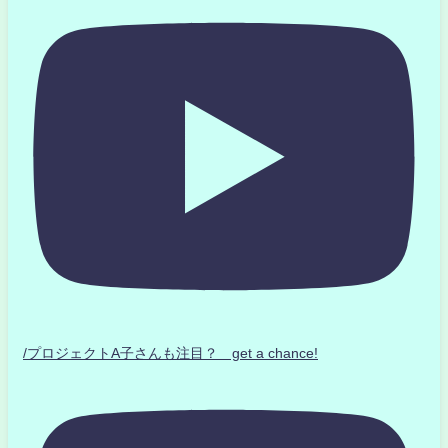
/プロジェクトA子さんも注目？ get a chance!