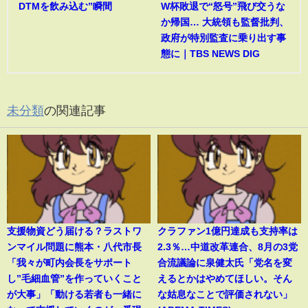
DTMを飲み込む”瞬間
W杯敗退で“怒号”飛び交うな
か帰国… 大統領も監督批判、
政府が特別監査に乗り出す事
態に｜TBS NEWS DIG
未分類
の関連記事
支援物資どう届ける？ラストワ
クラファン1億円達成も支持率は
ンマイル問題に熊本・八代市長
2.3％…中道改革連合、8月の3党
「我々が町内会長をサポート
合流議論に泉健太氏「党名を変
し”毛細血管”を作っていくこと
えるとかはやめてほしい。そん
が大事」「動ける若者も一緒に
な姑息なことで評価されない」