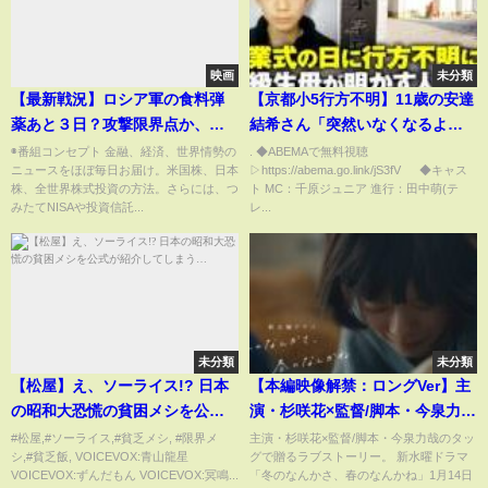
映画
未分類
【最新戦況】ロシア軍の食料弾
【京都小5行方不明】11歳の安達
薬あと３日？攻撃限界点か、東
結希さん「突然いなくなるよう
部ではウクライナ軍反撃で敗走
な子ではない」校長謝罪も 卒業
◉番組コンセプト 金融、経済、世界情勢の
. ◆ABEMAで無料視聴
ニュースをほぼ毎日お届け。米国株、日本
▷https://abema.go.link/jS3fV ◆キャス
も
式の日に何が…｜ABEMA的ニュ
株、全世界株式投資の方法。さらには、つ
ト MC：千原ジュニア 進行：田中萌(テ
ースショー
みたてNISAや投資信託...
レ...
未分類
未分類
【松屋】え、ソーライス!? 日本
【本編映像解禁：ロングVer】主
の昭和大恐慌の貧困メシを公式
演・杉咲花×監督/脚本・今泉力哉
が紹介してしまう…
「冬のなんかさ、春のなんか
#松屋,#ソーライス,#貧乏メシ, #限界メ
主演・杉咲花×監督/脚本・今泉力哉のタッ
シ,#貧乏飯, VOICEVOX:青山龍星
グで贈るラブストーリー。 新水曜ドラマ
ね」 1月14日(水)よる10時スター
VOICEVOX:ずんだもん VOICEVOX:冥鳴...
「冬のなんかさ、春のなんかね」1月14日
ト【日テレ系 新水曜ドラマ】