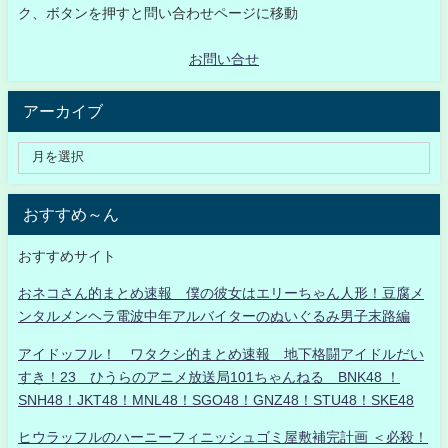
ク、ボタンを押すと問い合わせページに移動
お問い合せ
アーカイブ
おすすめ～ん
おすすめサイト
おネコさん的まとめ速報 僕の彼女はエリーちゃん人形！豆腐メ
ンタルメンヘラ電波中年アルバイターのぬいぐるみ男子末路編
アイドッフル！ ワタクシ的まとめ速報 地下格闘アイドルだい
すき！23 ひうらのアニメ放送局101ちゃんねる BNK48 ！
SNH48！JKT48！MNL48！SGO48！GNZ48！STU48！SKE48
ヒウラッフルのハーニーフィニッシュゴミ屋敷補完計画 ＜必殺！