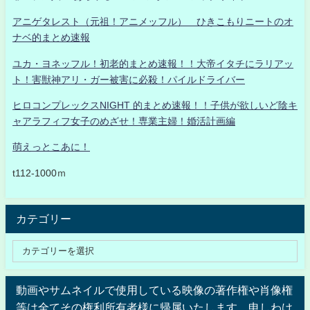
アニゲタレスト（元祖！アニメッフル） ひきこもりニートのオ
ナベ的まとめ速報
ユカ・ヨネッフル！初老的まとめ速報！！大帝イタチにラリアッ
ト！害獣神アリ・ガー被害に必殺！パイルドライバー
ヒロコンプレックスNIGHT 的まとめ速報！！子供が欲しいど陰キ
ャアラフィフ女子のめざせ！専業主婦！婚活計画編
萌えっとこあに！
t112-1000ｍ
カテゴリー
動画やサムネイルで使用している映像の著作権や肖像権
等は全てその権利所有者様に帰属いたします。申しわけ