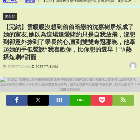
ホーム
未分類
【完結】雲暖暖沒想到偷偷暗戀的沈嘉樹居然成了她的室友,她
以為這場追愛賭約只是自我放飛，沒想到卻意外撩到了學長的心,直到雙雙奪冠那晚，他
牽起她的手低聲說“我喜歡你，比你想的還早！”#熱播短劇#甜寵
未分類
【完結】雲暖暖沒想到偷偷暗戀的沈嘉樹居然成了
她的室友,她以為這場追愛賭約只是自我放飛，沒想
到卻意外撩到了學長的心,直到雙雙奪冠那晚，他牽
起她的手低聲說“我喜歡你，比你想的還早！”#熱
播短劇#甜寵
2025年7月14日
2025年7月14日
LINE