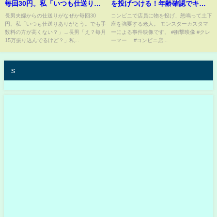
毎回30円。私「いつも仕送りあ
を投げつける！年齢確認でキレ
りがとう。でも手数料の方が高
た高齢者
長男夫婦からの仕送りがなぜか毎回30
コンビニで店員に物を投げ、怒鳴って土下
円。私「いつも仕送りありがとう。でも手
座を強要する老人。 モンスターカスタマ
くない？」→長男「え？毎月15
数料の方が高くない？」→長男「え？毎月
ーによる事件映像です。 #衝撃映像 #クレ
万振り込んでるけど？」私「は
15万振り込んでるけど？」私...
ーマー #コンビニ店...
い？」実は…【2ch修羅場スレ・
ゆっくり解説】
s