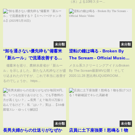
（水）よる10時スター...
未分類
未分類
“卸を通さない優先枠も”備蓄米
逆転の鐘は鳴る - Broken By
「新ルール」で流通改善する？
The Scream - Official Music
【スーパーJチャンネル】(2025
Video
備蓄米を巡り、農林水産省が「新ルー
メタル系スクリーミングアイドルBroken
ル」を示しました。新たな入札枠などが盛
By The Scream最新MV公開！ そして
年5月16日)
り込まれたのですが、これで本当に改善す
2020.11.28 恵比寿LIQUIDROOM...
るのでしょうか。 https...
未分類
未分類
長男夫婦からの仕送りがなぜか
店員に土下座強要！怒鳴る！物