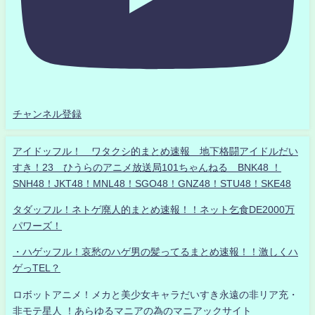
チャンネル登録
アイドッフル！ ワタクシ的まとめ速報 地下格闘アイドルだい
すき！23 ひうらのアニメ放送局101ちゃんねる BNK48 ！
SNH48！JKT48！MNL48！SGO48！GNZ48！STU48！SKE48
タダッフル！ネトゲ廃人的まとめ速報！！ネット乞食DE2000万
パワーズ！
・ハゲッフル！哀愁のハゲ男の髪ってるまとめ速報！！激しくハ
ゲっTEL？
ロボットアニメ！メカと美少女キャラだいすき永遠の非リア充・
非モテ星人 ！あらゆるマニアの為のマニアックサイト