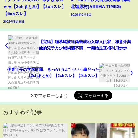
ｗｗ【2chまとめ】【2chスレ】
北塩原村(ABEMA TIMES)
【5chスレ】
2026年8月9日
2026年8月9日
【完結】鐘慕瑤被迫偽裝成啞女嫁入仇家，卻意外與
他的兒子方少城糾纏不清，一開始是互相利用步步試
探，到後來情愫悄然滋長，愛意越陷越深，最終她放
下執念他卸下偽裝，兩人擁抱彼此，踏入命運真正為
他們準備的歸途！
伊東市長の学歴問題、きっかけはこういう事だった
【2chまとめ】【2chスレ】【5chスレ】
Xでフォローしよう
おすすめの記事