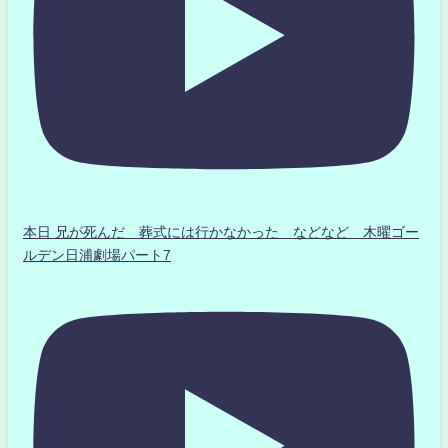
本日 兄が死んだ 葬式には行かなかった などなど 木曜ゴー
ルデン日浦劇場パート7