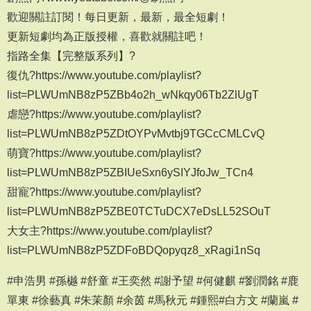
歡迎關註訂閱！每日更新，最新，最全短劇！
更新短劇均為正版授權，喜歡就關註吧！
指路全集【完整版系列】?
復仇?https://www.youtube.com/playlist?
list=PLWUmNB8zP5ZBb4o2h_wNkqy06Tb2ZlUgT
虐戀?https://www.youtube.com/playlist?
list=PLWUmNB8zP5ZDtOYPvMvtbj9TGCcCMLCvQ
萌寶?https://www.youtube.com/playlist?
list=PLWUmNB8zP5ZBIUeSxn6ySIYJfoJw_TCn4
甜寵?https://www.youtube.com/playlist?
list=PLWUmNB8zP5ZBE0TCTuDCX7eDsLL52SOuT
大女主?https://www.youtube.com/playlist?
list=PLWUmNB8zP5ZDFoBDQopyqz8_xRagi1nSq
#申浩男 #孫樾 #舒童 #王奕然 #謝予望 #何健麒 #劉潤銘 #鹿
單東 #徐藝真 #朱茉顏 #余茵 #馬秋元 #鍾熙#白方文 #蘭嵐 #