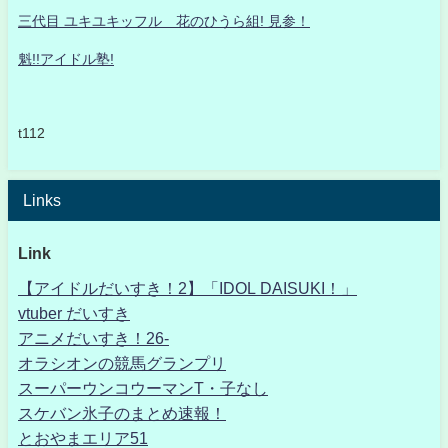
三代目 ユキユキッフル 花のひうら組! 見参！
魁!!アイドル塾!
t112
Links
Link
【アイドルだいすき！2】「IDOL DAISUKI！」
vtuber だいすき
アニメだいすき！26-
オラシオンの競馬グランプリ
スーパーウンコウーマンT・子なし
スケバン氷子のまとめ速報！
とおやまエリア51