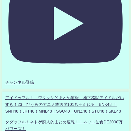
チャンネル登録
アイドッフル！ ワタクシ的まとめ速報 地下格闘アイドルだい
すき！23 ひうらのアニメ放送局101ちゃんねる BNK48 ！
SNH48！JKT48！MNL48！SGO48！GNZ48！STU48！SKE48
タダッフル！ネトゲ廃人的まとめ速報！！ネット乞食DE2000万
パワーズ！