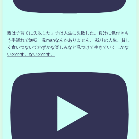
親は子育てに失敗した」子は人生に失敗した。負けに気付きも
う手遅れで逆転一発manなんかありません、 残りの人生、貧し
く食いつないでわずかな楽しみなど見つけて生きていくしかな
いのです。ないのです。