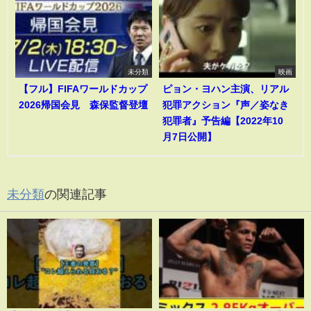
未分類
映画
【フル】FIFAワールドカップ
ピョン・ヨハン主演、リアル
2026帰国会見 森保監督登壇
犯罪アクション『声／姿なき
犯罪者』予告編【2022年10
月7日公開】
未分類
の関連記事