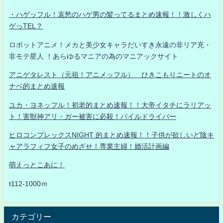
・ハゲッフル！哀愁のハゲ男の髪ってるまとめ速報！！激しくハ
ゲっTEL？
ロボットアニメ！メカと美少女キャラだいすき永遠の非リア充・
非モテ星人 ！あらゆるマニアの為のマニアックサイト
アニゲタレスト（元祖！アニメッフル） ひきこもりニートのオ
ナベ的まとめ速報
ユカ・ヨネッフル！初老的まとめ速報！！大帝イタチにラリアッ
ト！害獣神アリ・ガー被害に必殺！パイルドライバー
ヒロコンプレックスNIGHT 的まとめ速報！！子供が欲しいど陰キ
ャアラフィフ女子のめざせ！専業主婦！婚活計画編
萌えっとこあに！
t112-1000ｍ
カテゴリー