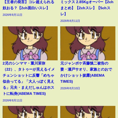
【王者の発言】コレ超えられる
ミックス 2.85Kgオーバー【2ch
奴おる？【2ch面白いスレ】
まとめ】【2chスレ】【5chス
レ】
2026年8月11日
2026年8月11日
2児のシンママ・重川茉弥
元ジャンポケ斉藤慎二被告の
（22）、タトゥーが見えるイメ
妻・瀬戸サオリ、家族とのおで
チェンショットに反響「めちゃ
かけショット披露(ABEMA
似合ってる」「大人っぽく見え
TIMES)
る」元夫・まえだしゅんはホス
2026年8月10日
トに転身(ABEMA TIMES)
2026年8月11日