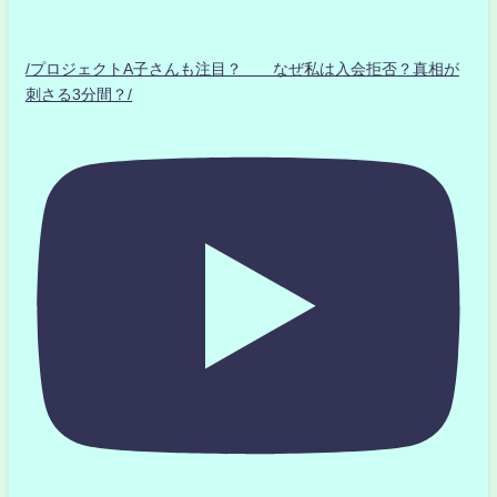
/プロジェクトA子さんも注目？ なぜ私は入会拒否？真相が
刺さる3分間？/