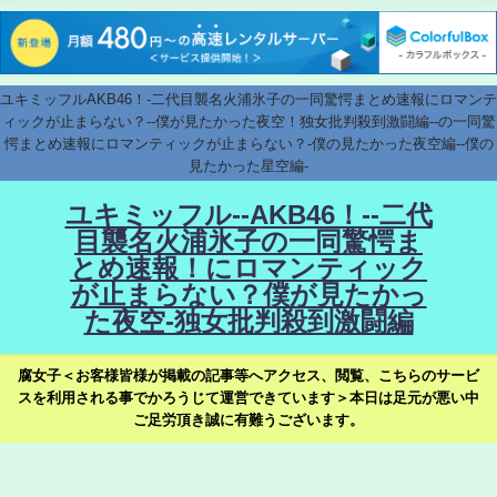
ユキミッフルAKB46！-二代目襲名火浦氷子の一同驚愕まとめ速報にロマンテ
ィックが止まらない？--僕が見たかった夜空！独女批判殺到激闘編--の一同驚
愕まとめ速報にロマンティックが止まらない？-僕の見たかった夜空編--僕の
見たかった星空編-
ユキミッフル--AKB46！--二代
目襲名火浦氷子の一同驚愕ま
とめ速報！にロマンティック
が止まらない？僕が見たかっ
た夜空-独女批判殺到激闘編
腐女子＜お客様皆様が掲載の記事等へアクセス、閲覧、こちらのサービ
スを利用される事でかろうじて運営できています＞本日は足元が悪い中
ご足労頂き誠に有難うございます。