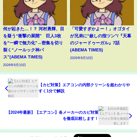
何が起きた…！？ 河村勇輝、目
「可愛すぎかよー！」オゴタイ
を疑う“衝撃の展開” 巨人3枚
が兄弟に“赦しの指ツン”/『天幕
を”一瞬で無力化”→密集を切り
のジャードゥーガル』7話
裂く“ノールック神パ
(ABEMA TIMES)
ス”(ABEMA TIMES)
2026年8月10日
2026年8月10日
【カビ対策】エアコンの内部クリーンを超わかりや
すく1分で解説
【2024年最新】【エアコン】各メーカーのカビ対策
を徹底比較します！