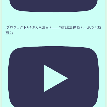
/プロジェクトA子さんも注目？ /感想戯言動画？.一息つく動
画？/