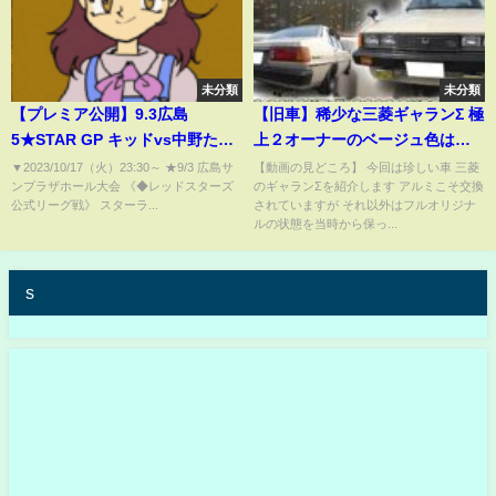
未分類
未分類
【プレミア公開】9.3広島
【旧車】稀少な三菱ギャランΣ 極
5★STAR GP キッドvs中野たむ/
上２オーナーのベージュ色は当
岩谷麻優vs朱里/STRONG女子
時のオリジナルカラーだ！
▼2023/10/17（火）23:30​​​​​​​​​​～ ★9/3 広島サ
【動画の見どころ】 今回は珍しい車 三菱
ンプラザホール大会 《◆レッドスターズ
のギャランΣを紹介します アルミこそ交換
ジュリアvs世羅りさ『We are
【1979 MITSUBISHI GALANT Σ
公式リーグ戦》 スターラ...
されていますが それ以外はフルオリジナ
STARDOM!!』
2000 SUPER SALOON】
ルの状態を当時から保っ...
#198【STARDOM】
s