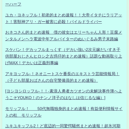
ーハーフ
ユカ・ヨネッフル！初老的まとめ速報！！大帝イタチにラリアッ
ト！害獣神アリ・ガー被害に必殺！パイルドライバー
おネコさん的まとめ速報 僕の彼女はエリーちゃん人形！豆腐メ
ンタルメンヘラ電波中年アルバイターのぬいぐるみ男子末路編
スケバン！デカッフルまっくす（デカい強い2次元嫁だいすき子
供部屋おじさんヒロシ之古惑仔的まとめ速報）話題な動画取り上
げMAX！デカいは正義刑事編
アキヨッフル-！ネオニートスケ番長のエキストラ芸能情報局！
（子ども部屋おばさんの自宅警備員的まとめ速報）
[ヨシヨシロッフル-！！-素浪人勇者カツオンの未解決事件簿へよ
うこそYOUKO！のナンノ洋子のはなしは信じるな編）]
モリッフル！ 50代無職独身的まとめ速報！有益便利情報サイ
トの杜 モリッフル
ユキユキッフル2！ど底辺的一同驚愕騒然まとめ速報！超氷河期