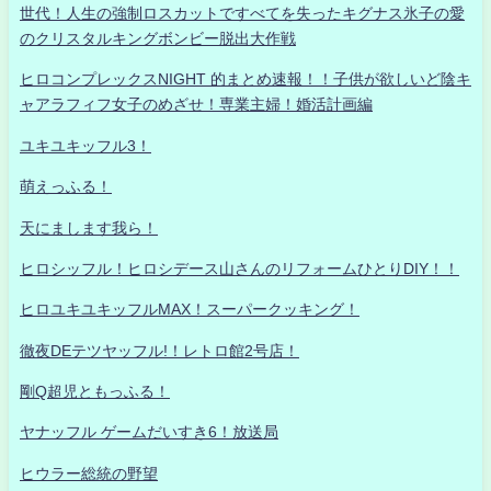
世代！人生の強制ロスカットですべてを失ったキグナス氷子の愛
のクリスタルキングボンビー脱出大作戦
ヒロコンプレックスNIGHT 的まとめ速報！！子供が欲しいど陰キ
ャアラフィフ女子のめざせ！専業主婦！婚活計画編
ユキユキッフル3！
萌えっふる！
天にまします我ら！
ヒロシッフル！ヒロシデース山さんのリフォームひとりDIY！！
ヒロユキユキッフルMAX！スーパークッキング！
徹夜DEテツヤッフル!！レトロ館2号店！
剛Q超児ともっふる！
ヤナッフル ゲームだいすき6！放送局
ヒウラー総統の野望