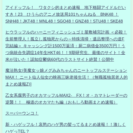
アイドッフル！ ワタクシ的まとめ速報 地下格闘アイドルだい
すき！23 ひうらのアニメ放送局101ちゃんねる BNK48 ！
SNH48！JKT48！MNL48！SGO48！GNZ48！STU48！SKE48
ヒウラッフルのハーニーフィニッシュゴミ屋敷補完計画 ＜必殺！
生前整理人！孤立し孤独死からの～特殊清掃・遺品整理への道F
完結編＞ キャッシング計1500万返済：厨二病借金3500万円！う
つ病統合失調症14年生HKT46！！9期研究生、最後のサイト！全
米が泣いた！認知症鬱病60代のラストサイト絶賛！公開中
魔法熟女/美魔女ッ娘メグみみちゃんのニートッフルステーション
MAX！ ニート仙人仙女の映画三昧老後生活！（無職孤独居老人的
まとめ速報Z)]
乙女系腐男子のオカマッフルMAX2- FX！オ・カマトレーダーの
逆襲！！ 極道のオカマたち編（おもしろ動画まとめ速報）
スーパーウンコ！
新・ハゲッフル！哀愁のハゲ男の髪ってるまとめ速報！！激しく
ハゲっTEL？