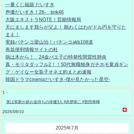
一番くじ福袋 だいすき
声優だいすき！26- bnk46
大阪エキストラNOTE！芸能情報局
天にまします我らが父よ！ 願わくはわがドル円を守りた
まえ！
実録パチンコ梁山泊！パチンコakb108道
有益便利情報サイトの杜
病は木から！ 24金バエ子の特発性間質性肺炎
真・モリタダッフル2！！50代無職独身ガチホモ童貞ギン
グ・ゲイなー女装子オネエ的まとめ速報
韓国ドラマcinemaだいすき-僕が見たかった星空-
1 -
実は実家が超お金持ちの俳優3人 #赤楚衛二 #菅田将暉
2026/08/10
2025年7月