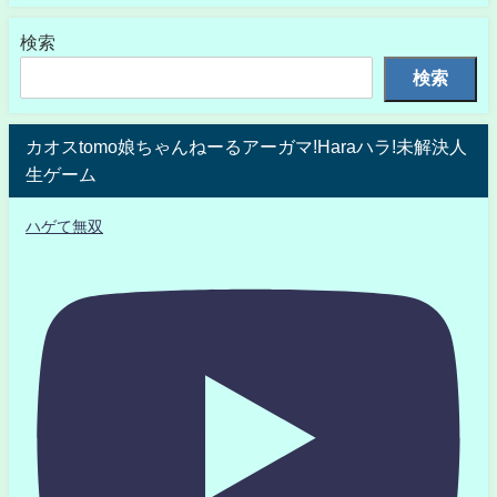
検索
検索
カオスtomo娘ちゃんねーるアーガマ!Haraハラ!未解決人
生ゲーム
ハゲて無双