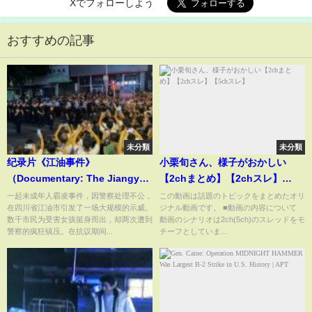
Xでフォローしよう
おすすめの記事
未分類
未分類
纪录片《江油事件》
小栗旬さん、様子がおかしい
（Documentary: The Jiangyou
【2chまとめ】【2chスレ】
Incident）
【5chスレ】
一起未成年人霸凌事件，因警察处理不公，
この動画は話題のトピックをまとめたオリ
在四川省江油市引发了一场大规模的示威。
ジナル動画です。 ■動画の内容について
数千市民为受害女孩挺身而出，却两次遭到
動画のシナリオは2ch(5ch)のスレッドをモ
警察的疯狂镇压。在抗议期间...
チーフとしていま...