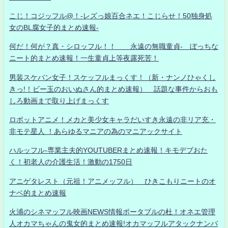
こじ！コジッフル@！-レズっ娘百合ネエ！こじらせ！50独身処
女のBL腐女子的まとめ速報-
何だ！何が？真・シロッフル！！ 永遠の無職童貞- ぼっちな
ニート的まとめ速報！一生童貞上等夜露死苦！
男装スケバン女子！スケッフルまっくす！（新・ナンノひゃくし
きっ!！ビー玉のおいぬさん的まとめ速報） 話題な事件からおも
しろ動画まで取り上げまっくす
ロボットアニメ！メカと美少女キャラだいすき永遠の非リア充・
非モテ星人 ！あらゆるマニアの為のマニアックサイト
ハルッフル-専業主夫的YOUTUBERまとめ速報！キモデブおた
く！初老人の介護生活！激動の1750日
アニゲタレスト（元祖！アニメッフル） ひきこもりニートのオ
ナベ的まとめ速報
火浦のシネマッフル映画NEWS情報ポータブルの杜！オネエ管理
人オカマちゃんの鬼女的まとめ速報!オカマッフルアタックナンバ