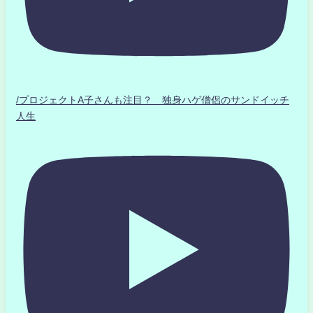
/プロジェクトA子さんも注目？ 独身ハゲ僧侶のサンドイッチ
人生