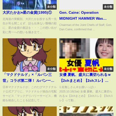
未分類
未分類
大沢たかお⭐︎星の金貨(1995)①
Gen. Caine: Operation
MIDNIGHT HAMMER Was
北海道の実幌別、大沢たかお扮する秀一先
生が耳も聞こえず、話も出来ない聾唖の彩
Largest B-2 Strike in U.S.
Chairman of the Joint Chiefs of Staff, Gen.
に、星の金貨の童話を・・・この想い出が
Dan Caine, confirmed that ...
History | APT
彩に秀一への想いを掻き立て...
未分類
未分類
「マクドナルド」×「ルパン三
女優 夏帆、盛大に裏切られるｗ
世」コラボ第二弾！ ルパン一味
【2chまとめ】【2chスレ】
が「マック、デリバる？ 」
【5chスレ】
日本マクドナルドが、このたびマクドナル
1:名無しさん＠お腹いっぱい
ド公式アプリに、マクドナルド独自の宅配
2025.10.18(Sat) 女優 夏帆、盛大に裏切ら
サービス「マックデリバリーサービス」機
れるｗ【2chまとめ】【2chスレ】【5chス
能を統合したことを記念して...
レ】って動...