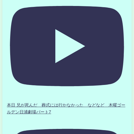
本日 兄が死んだ 葬式には行かなかった などなど 木曜ゴー
ルデン日浦劇場パート7