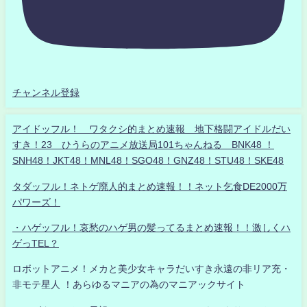
チャンネル登録
アイドッフル！ ワタクシ的まとめ速報 地下格闘アイドルだい
すき！23 ひうらのアニメ放送局101ちゃんねる BNK48 ！
SNH48！JKT48！MNL48！SGO48！GNZ48！STU48！SKE48
タダッフル！ネトゲ廃人的まとめ速報！！ネット乞食DE2000万
パワーズ！
・ハゲッフル！哀愁のハゲ男の髪ってるまとめ速報！！激しくハ
ゲっTEL？
ロボットアニメ！メカと美少女キャラだいすき永遠の非リア充・
非モテ星人 ！あらゆるマニアの為のマニアックサイト