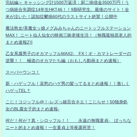
完結編＞ キャッシング計1500万返済：厨二病借金3500万円！う
つ病統合失調症14年生HKT46！！9期研究生、最後のサイト！全
米が泣いた！認知症鬱病60代のラストサイト絶賛！公開中
魔法熟女/美魔女ッ娘メグみみちゃんのニートッフルステーション
MAX！ ニート仙人仙女の映画三昧老後生活！（無職孤独居老人的
まとめ速報Z)]
乙女系腐男子のオカマッフルMAX2- FX！オ・カマトレーダーの
逆襲！！ 極道のオカマたち編（おもしろ動画まとめ速報）
スーパーウンコ！
新・ハゲッフル！哀愁のハゲ男の髪ってるまとめ速報！！激しく
ハゲっTEL？
こじ！コジッフル@！-レズっ娘百合ネエ！こじらせ！50独身処
女のBL腐女子的まとめ速報-
何だ！何が？真・シロッフル！！ 永遠の無職童貞- ぼっちな
ニート的まとめ速報！一生童貞上等夜露死苦！