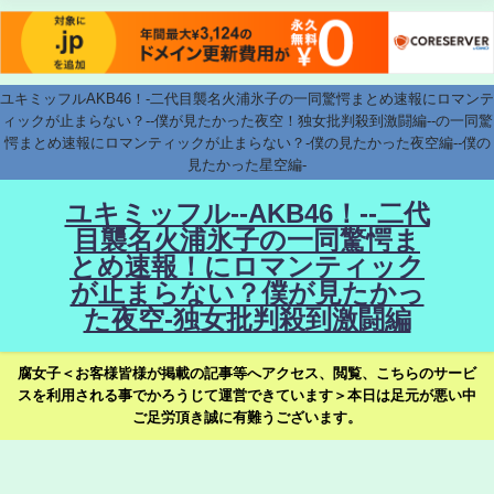
ユキミッフルAKB46！-二代目襲名火浦氷子の一同驚愕まとめ速報にロマンテ
ィックが止まらない？--僕が見たかった夜空！独女批判殺到激闘編--の一同驚
愕まとめ速報にロマンティックが止まらない？-僕の見たかった夜空編--僕の
見たかった星空編-
ユキミッフル--AKB46！--二代
目襲名火浦氷子の一同驚愕ま
とめ速報！にロマンティック
が止まらない？僕が見たかっ
た夜空-独女批判殺到激闘編
腐女子＜お客様皆様が掲載の記事等へアクセス、閲覧、こちらのサービ
スを利用される事でかろうじて運営できています＞本日は足元が悪い中
ご足労頂き誠に有難うございます。