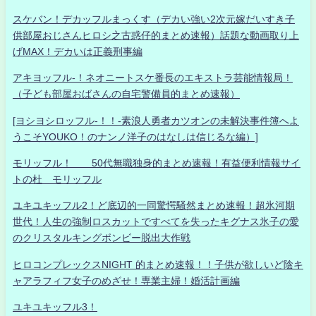
スケバン！デカッフルまっくす（デカい強い2次元嫁だいすき子
供部屋おじさんヒロシ之古惑仔的まとめ速報）話題な動画取り上
げMAX！デカいは正義刑事編
アキヨッフル-！ネオニートスケ番長のエキストラ芸能情報局！
（子ども部屋おばさんの自宅警備員的まとめ速報）
[ヨシヨシロッフル-！！-素浪人勇者カツオンの未解決事件簿へよ
うこそYOUKO！のナンノ洋子のはなしは信じるな編）]
モリッフル！ 50代無職独身的まとめ速報！有益便利情報サイ
トの杜 モリッフル
ユキユキッフル2！ど底辺的一同驚愕騒然まとめ速報！超氷河期
世代！人生の強制ロスカットですべてを失ったキグナス氷子の愛
のクリスタルキングボンビー脱出大作戦
ヒロコンプレックスNIGHT 的まとめ速報！！子供が欲しいど陰キ
ャアラフィフ女子のめざせ！専業主婦！婚活計画編
ユキユキッフル3！