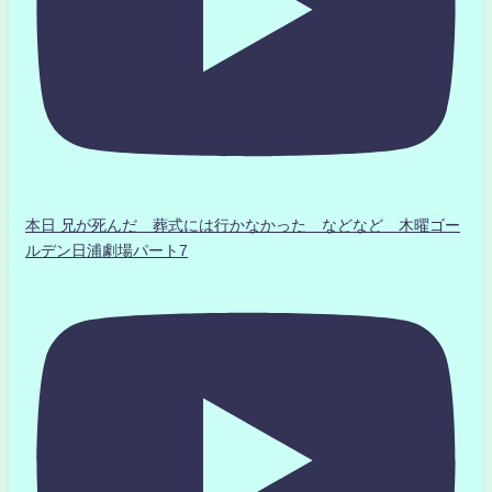
本日 兄が死んだ 葬式には行かなかった などなど 木曜ゴー
ルデン日浦劇場パート7