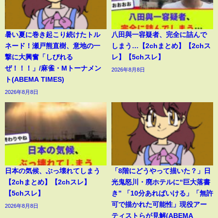
暑い夏に巻き起こり続けたトル
八田與一容疑者、完全に詰んで
ネード！瀬戸熊直樹、意地の一
しまう…【2chまとめ】【2chス
撃に大興奮「しびれる
レ】【5chスレ】
ぜ！！！」/麻雀・Mトーナメン
2026年8月8日
ト(ABEMA TIMES)
2026年8月8日
日本の気候、ぶっ壊れてしまう
「8階にどうやって描いた？」日
【2chまとめ】【2chスレ】
光鬼怒川・廃ホテルに“巨大落書
【5chスレ】
き” 「10分あればいける」「無許
可で描かれた可能性」現役アー
2026年8月8日
ティストらが見解(ABEMA