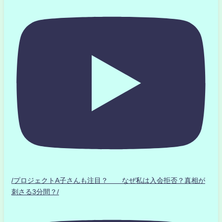
/プロジェクトA子さんも注目？ なぜ私は入会拒否？真相が
刺さる3分間？/