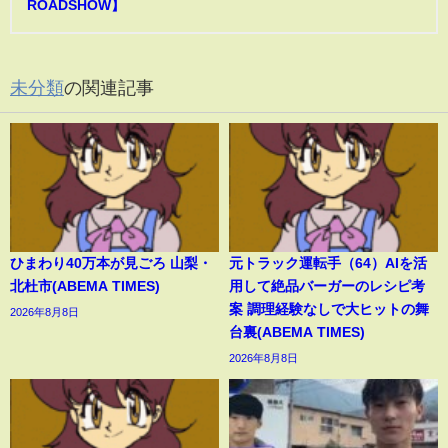
ROADSHOW】
未分類
の関連記事
ひまわり40万本が見ごろ 山梨・
元トラック運転手（64）AIを活
北杜市(ABEMA TIMES)
用して絶品バーガーのレシピ考
案 調理経験なしで大ヒットの舞
2026年8月8日
台裏(ABEMA TIMES)
2026年8月8日