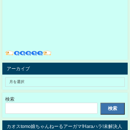
アーカイブ
検索
検索
カオスtomo娘ちゃんねーるアーガマ!Haraハラ!未解決人