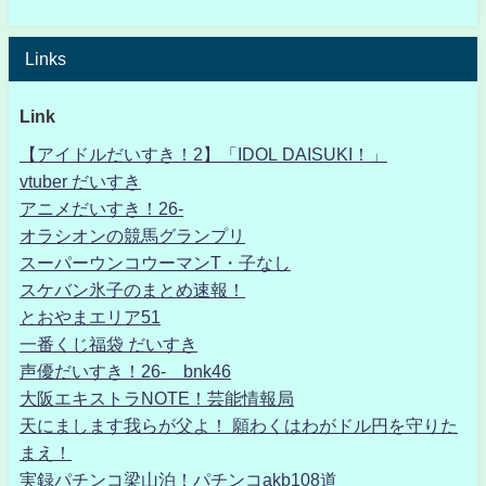
Links
Link
【アイドルだいすき！2】「IDOL DAISUKI！」
vtuber だいすき
アニメだいすき！26-
オラシオンの競馬グランプリ
スーパーウンコウーマンT・子なし
スケバン氷子のまとめ速報！
とおやまエリア51
一番くじ福袋 だいすき
声優だいすき！26- bnk46
大阪エキストラNOTE！芸能情報局
天にまします我らが父よ！ 願わくはわがドル円を守りた
まえ！
実録パチンコ梁山泊！パチンコakb108道