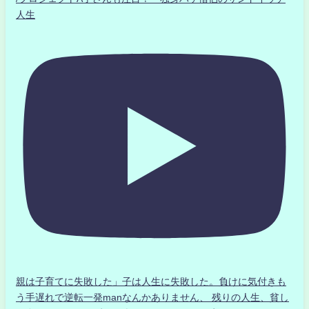
人生
親は子育てに失敗した」子は人生に失敗した。負けに気付きも
う手遅れで逆転一発manなんかありません、 残りの人生、貧し