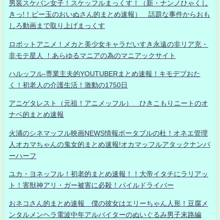
男装スケバン女子！スケッフルまっくす！（新・ナンノひゃくし
きっ!！ビー玉のおいぬさん的まとめ速報） 話題な事件からおも
しろ動画まで取り上げまっくす
ロボットアニメ！メカと美少女キャラだいすき永遠の非リア充・
非モテ星人 ！あらゆるマニアの為のマニアックサイト
ハルッフル-専業主夫的YOUTUBERまとめ速報！キモデブおた
く！初老人の介護生活！激動の1750日
アニゲタレスト（元祖！アニメッフル） ひきこもりニートのオ
ナベ的まとめ速報
火浦のシネマッフル映画NEWS情報ポータブルの杜！オネエ管理
人オカマちゃんの鬼女的まとめ速報!オカマッフルアタックナンバ
ーハーフ
ユカ・ヨネッフル！初老的まとめ速報！！大帝イタチにラリアッ
ト！害獣神アリ・ガー被害に必殺！パイルドライバー
おネコさん的まとめ速報 僕の彼女はエリーちゃん人形！豆腐メ
ンタルメンヘラ電波中年アルバイターのぬいぐるみ男子末路編