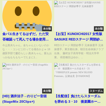
未分類
未分類
金バエ生きてるはずだ。ただ安
【お宝】KUNOICHI2017 女性版
否確認って死んでる場合使用す
SASUKE REDステージ 岡部紗季
る言葉？？金バエ防衛隊まおち
子 元体操選手
今は真央ちゃん。金ちゃんといないのか
REDステージ 岡部紗季子 元体操選手 元体
な・・・コンビニ行ってる場合かよｗ 18
操選手。東京都出身。朝日生命体操クラブ
ゃん、真央ちゃん教えて！まお
歳医学部で慶応らしい真央ちゃん。親もお
出身。 藤村女子高等学校・明治大学卒
はがんばるであります。頑張る
っかねもちもちーでたまに1...
業。 得意種目はゆか。...
方向だけは間違わないでね！！
頼むよ・・こりゃまおちゃんの
親も心配だ
未分類
スターダム
[HD] 酒井法子 - のりピー音頭
【生配信】負けたらスターダム
(StageMix 20Clips+)
を辞める 3・10 後楽園ホール