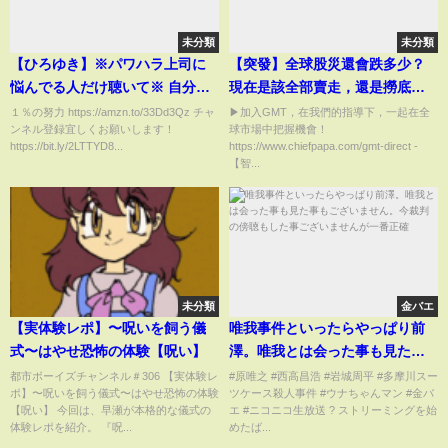
未分類
未分類
【ひろゆき】※パワハラ上司に
【突發】全球股災還會跌多少？
悩んでる人だけ聴いて※ 自分を
現在是該全部賣走，還是撈底機
強いと思い込んでるだけでめち
會到了？！30年投資經驗的億萬
１％の努力 https://amzn.to/33Dd3Qz チャ
▶︎加入GMT，在我們的指導下，一起在全
ンネル登録宜しくお願いします！
球市場中把握機會！
ゃくちゃ●●できない人間です
富翁看法！
https://bit.ly/2LTTYD8...
https://www.chiefpapa.com/gmt-direct -
【切り抜き/論破】
【智...
未分類
金バエ
【実体験レポ】〜呪いを飼う儀
唯我事件といったらやっぱり前
式〜はやせ恐怖の体験【呪い】
澤。唯我とは会った事も見た事
もございません。今裁判の傍聴
都市ボーイズチャンネル＃306 【実体験レ
#原唯之 #西高昌浩 #岩城周平 #多摩川スー
ポ】〜呪いを飼う儀式〜はやせ恐怖の体験
ツケース殺人事件 #ウナちゃんマン #金バ
もした事ございませんが一番正
【呪い】 今回は、早瀬が本格的な儀式の
エ #ニコニコ生放送 ?️ ストリーミングを始
確
体験レポを紹介。 『呪...
めたば...