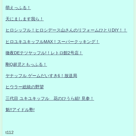
萌えっふる！
天にまします我ら！
ヒロシッフル！ヒロシデース山さんのリフォームひとりDIY！！
ヒロユキユキッフルMAX！スーパークッキング！
徹夜DEテツヤッフル!！レトロ館2号店！
剛Q超児ともっふる！
ヤナッフル ゲームだいすき6！放送局
ヒウラー総統の野望
三代目 ユキユキッフル 花のひうら組! 見参！
魁!!アイドル塾!
t112