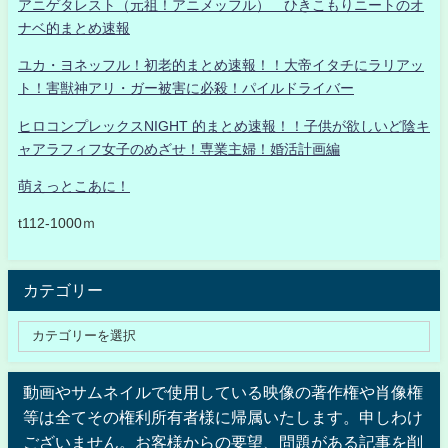
アニゲタレスト（元祖！アニメッフル） ひきこもりニートのオ
ナベ的まとめ速報
ユカ・ヨネッフル！初老的まとめ速報！！大帝イタチにラリアッ
ト！害獣神アリ・ガー被害に必殺！パイルドライバー
ヒロコンプレックスNIGHT 的まとめ速報！！子供が欲しいど陰キ
ャアラフィフ女子のめざせ！専業主婦！婚活計画編
萌えっとこあに！
t112-1000ｍ
カテゴリー
動画やサムネイルで使用している映像の著作権や肖像権
等は全てその権利所有者様に帰属いたします。申しわけ
ございません。お客様からの要望、問題がある記事を削