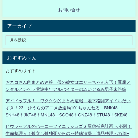
お問い合せ
アーカイブ
おすすめ～ん
おすすめサイト
おネコさん的まとめ速報 僕の彼女はエリーちゃん人形！豆腐メ
ンタルメンヘラ電波中年アルバイターのぬいぐるみ男子末路編
アイドッフル！ ワタクシ的まとめ速報 地下格闘アイドルだい
すき！23 ひうらのアニメ放送局101ちゃんねる BNK48 ！
SNH48！JKT48！MNL48！SGO48！GNZ48！STU48！SKE48
ヒウラッフルのハーニーフィニッシュゴミ屋敷補完計画 ＜必殺！
生前整理人！孤立し孤独死からの～特殊清掃・遺品整理への道F