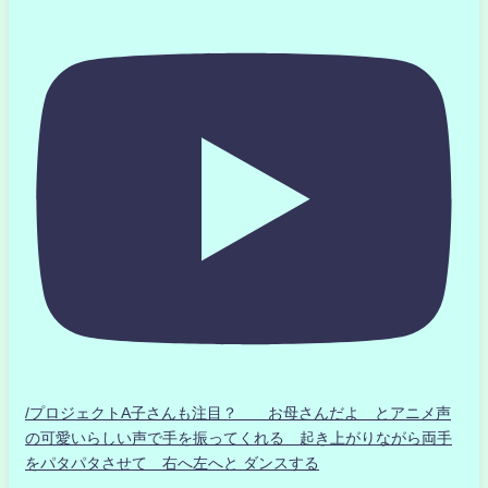
/プロジェクトA子さんも注目？ お母さんだよ とアニメ声
の可愛いらしい声で手を振ってくれる 起き上がりながら両手
をパタパタさせて 右へ左へと ダンスする