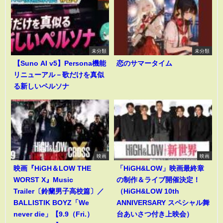
未分類
未分類
【Suno AI v5】Persona機能
恋のサマータイム
リニューアル－歌だけを真似
る新しいペルソナ
映画
映画
映画『HiGH＆LOW THE
「HiGH&LOW」映画最終章
WORST X』Music
の制作＆ライブ開催決定！
Trailer〔鈴蘭男子高校篇〕／
（HiGH&LOW 10th
BALLISTIK BOYZ「We
ANNIVERSARY スペシャル舞
never die」【9.9（Fri.）
台あいさつ付き上映会）