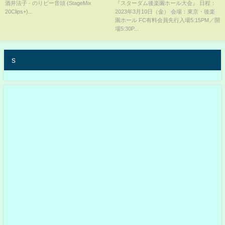
大会＆3・25 『FIBREPLEX
酒井法子 - のりピー音頭 (StageMix
『スターダム後楽園ホール大会』 日程：
20Clips+)...
2023年3月10日（金） 会場：東京・後楽
presents NEW BLOOD
園ホール FC有料会員先行入場5:15PM／開
Premium』記者会見
場5:30P...
【STARDOM】
s