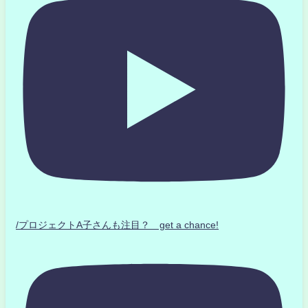
/プロジェクトA子さんも注目？ get a chance!