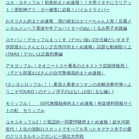
ユカ・ヨネッフル！初老的まとめ速報！！大帝イタチにラリアッ
ト！害獣神アリ・ガー被害に必殺！パイルドライバー
おネコさん的まとめ速報 僕の彼女はエリーちゃん人形！豆腐メ
ンタルメンヘラ電波中年アルバイターのぬいぐるみ男子末路編
スケバン！デカッフルまっくす（デカい強い2次元嫁だいすき子
供部屋おじさんヒロシ之古惑仔的まとめ速報）話題な動画取り上
げMAX！デカいは正義刑事編
アキヨッフル-！ネオニートスケ番長のエキストラ芸能情報局！
（子ども部屋おばさんの自宅警備員的まとめ速報）
[ヨシヨシロッフル-！！-素浪人勇者カツオンの未解決事件簿へよ
うこそYOUKO！のナンノ洋子のはなしは信じるな編）]
モリッフル！ 50代無職独身的まとめ速報！有益便利情報サイ
トの杜 モリッフル
ユキユキッフル2！ど底辺的一同驚愕騒然まとめ速報！超氷河期
世代！人生の強制ロスカットですべてを失ったキグナス氷子の愛
のクリスタルキングボンビー脱出大作戦