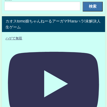
検索
カオスtomo娘ちゃんねーるアーガマ!Haraハラ!未解決人
生ゲーム
ハゲて無双