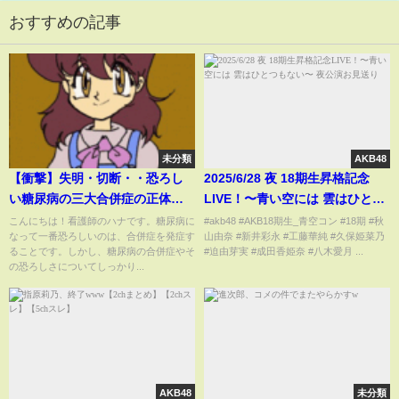
おすすめの記事
未分類
AKB48
【衝撃】失明・切断・・恐ろし
2025/6/28 夜 18期生昇格記念
い糖尿病の三大合併症の正体と
LIVE！〜青い空には 雲はひとつ
は？・・・看護師からの提案！
もない〜 夜公演お見送り
こんにちは！看護師のハナです。糖尿病に
#akb48 #AKB18期生_青空コン #18期 #秋
なって一番恐ろしいのは、合併症を発症す
山由奈 #新井彩永 #工藤華純 #久保姫菜乃
【雑パラ】
ることです。しかし、糖尿病の合併症やそ
#迫由芽実 #成田香姫奈 #八木愛月 ...
の恐ろしさについてしっかり...
AKB48
未分類