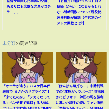
監督が帰国した韓国の空港、
【射精月○回はヤバい⁉︎】前立
あまりにも悲惨な光景がコチ
腺癌（がん）になるかもしれ
ラ、、、
ない射精回数について現役泌
尿器科医が解説【年代別のベ
ストの回数とは⁉︎】
未分類
の関連記事
「オーラが違う」バスケ日本代
「ぽんぽん連打も…」未勝利戦
表戦で“まさかのサプライズ”！
での“渾身ガッツポーズ” 惜敗続
「来てたのか」「デカくなって
きにピリオド、師匠の馬を勝利
る」ベンチ裏で観戦する人物に
に導いた騎手の姿にファン胸熱
アリーナ大歓声(ABEMA TIMES)
「気持ちが伝わった」(ABEMA