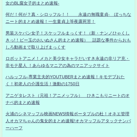
女のBL腐女子的まとめ速報-
何だ！何が？真・シロッフル！！ 永遠の無職童貞- ぼっちな
ニート的まとめ速報！一生童貞上等夜露死苦！
男装スケバン女子！スケッフルまっくす！（新・ナンノひゃくし
きっ!！ビー玉のおいぬさん的まとめ速報） 話題な事件からおも
しろ動画まで取り上げまっくす
ロボットアニメ！メカと美少女キャラだいすき永遠の非リア充・
非モテ星人 ！あらゆるマニアの為のマニアックサイト
ハルッフル-専業主夫的YOUTUBERまとめ速報！キモデブおた
く！初老人の介護生活！激動の1750日
アニゲタレスト（元祖！アニメッフル） ひきこもりニートのオ
ナベ的まとめ速報
火浦のシネマッフル映画NEWS情報ポータブルの杜！オネエ管理
人オカマちゃんの鬼女的まとめ速報!オカマッフルアタックナンバ
ーハーフ