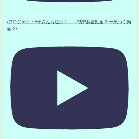
/プロジェクトA子さんも注目？ /感想戯言動画？.一息つく動
画？/