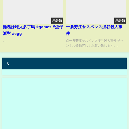
未分類
未分類
雞塊妹吃太多了嗎 #games #蛋仔
一条芳江サスペンス渓谷殺人事
派對 #egg
件
...
@一条芳江サスペンス渓谷殺人事件 チャ
ンネル登録宜しくお願い致します。...
s