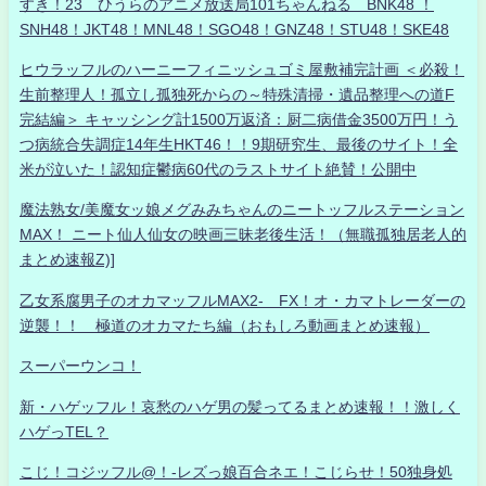
すき！23 ひうらのアニメ放送局101ちゃんねる BNK48 ！
SNH48！JKT48！MNL48！SGO48！GNZ48！STU48！SKE48
ヒウラッフルのハーニーフィニッシュゴミ屋敷補完計画 ＜必殺！
生前整理人！孤立し孤独死からの～特殊清掃・遺品整理への道F
完結編＞ キャッシング計1500万返済：厨二病借金3500万円！う
つ病統合失調症14年生HKT46！！9期研究生、最後のサイト！全
米が泣いた！認知症鬱病60代のラストサイト絶賛！公開中
魔法熟女/美魔女ッ娘メグみみちゃんのニートッフルステーション
MAX！ ニート仙人仙女の映画三昧老後生活！（無職孤独居老人的
まとめ速報Z)]
乙女系腐男子のオカマッフルMAX2- FX！オ・カマトレーダーの
逆襲！！ 極道のオカマたち編（おもしろ動画まとめ速報）
スーパーウンコ！
新・ハゲッフル！哀愁のハゲ男の髪ってるまとめ速報！！激しく
ハゲっTEL？
こじ！コジッフル@！-レズっ娘百合ネエ！こじらせ！50独身処