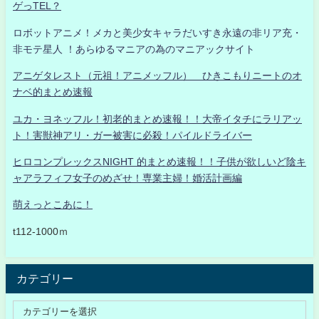
ゲっTEL？
ロボットアニメ！メカと美少女キャラだいすき永遠の非リア充・
非モテ星人 ！あらゆるマニアの為のマニアックサイト
アニゲタレスト（元祖！アニメッフル） ひきこもりニートのオ
ナベ的まとめ速報
ユカ・ヨネッフル！初老的まとめ速報！！大帝イタチにラリアッ
ト！害獣神アリ・ガー被害に必殺！パイルドライバー
ヒロコンプレックスNIGHT 的まとめ速報！！子供が欲しいど陰キ
ャアラフィフ女子のめざせ！専業主婦！婚活計画編
萌えっとこあに！
t112-1000ｍ
カテゴリー