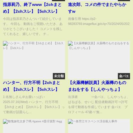
指原莉乃、終了www【2chまと
進次郎、コメの件でまたやらか
め】【2chスレ】【5chスレ】
すw
今回は指原莉乃さんついて紹介していま
画像引用 https://p2-
す。 今回も、動画をご視聴いただき、あ
98283769.imageflux.jp/c/q=70/2024/05/20210
りがとうございました！ コメントを残し
てくれると、嬉しいです。 チ...
未分類
金バエ
ハンター、行方不明【2chまと
【火薬樽解説員】火薬樽のもの
め】【2chスレ】【5chスレ】
まねをする【しんやっちょ】
1:名無しさん＠お腹いっぱい
出演者 ⇒金バエ、しんやっちょ、
2025.07.16(Wed) ハンター、行方不明
ぱるぱる、せいじ 配信者動画許可⇒許可
【2chまとめ】【2chスレ】【5chスレ】っ
を得て動画を作成しています 金バエ プ
て動画が話題らし...
ロフィール 47歳♂/ 無...