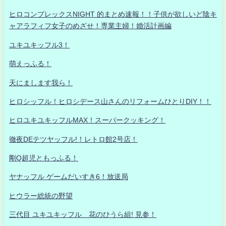
ヒロコンプレックスNIGHT 的まとめ速報！！子供が欲しいど陰キ
ャアラフィフ女子のめざせ！専業主婦！婚活計画編
ユキユキッフル3！
萌えっふる！
天にまします我ら！
ヒロシッフル！ヒロシデース山さんのリフォームひとりDIY！！
ヒロユキユキッフルMAX！スーパークッキング！
徹夜DEテツヤッフル!！レトロ館2号店！
剛Q超児ともっふる！
ヤナッフル ゲームだいすき6！放送局
ヒウラー総統の野望
三代目 ユキユキッフル 花のひうら組! 見参！