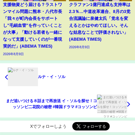
支援物資どう届ける？ラストワ
クラファン1億円達成も支持率は
ンマイル問題に熊本・八代市長
2.3％…中道改革連合、8月の3党
「我々が町内会長をサポート
合流議論に泉健太氏「党名を変
し”毛細血管”を作っていくこと
えるとかはやめてほしい。そん
が大事」「動ける若者も一緒に
な姑息なことで評価されない」
なって支援していくのが一番現
(ABEMA TIMES)
実的だ」(ABEMA TIMES)
2026年8月9日
2026年8月9日
ルナ・イ・ソル
まだ追いつける８話まで再放送 イ・ソルを探せ！コ
ッソンビ二花院の秘密 #韓国ドラマ #コッソンビ
Xでフォローしよう