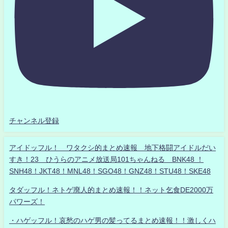
チャンネル登録
アイドッフル！ ワタクシ的まとめ速報 地下格闘アイドルだい
すき！23 ひうらのアニメ放送局101ちゃんねる BNK48 ！
SNH48！JKT48！MNL48！SGO48！GNZ48！STU48！SKE48
タダッフル！ネトゲ廃人的まとめ速報！！ネット乞食DE2000万
パワーズ！
・ハゲッフル！哀愁のハゲ男の髪ってるまとめ速報！！激しくハ