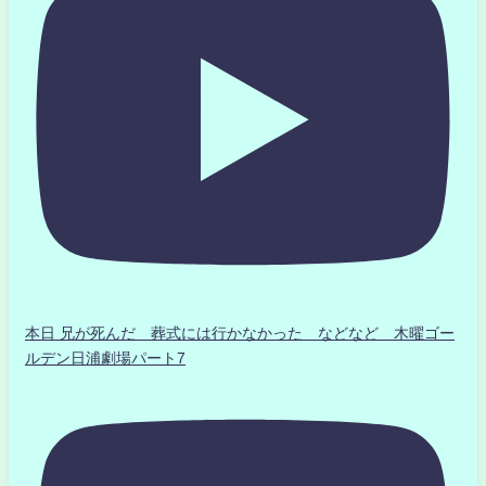
本日 兄が死んだ 葬式には行かなかった などなど 木曜ゴー
ルデン日浦劇場パート7