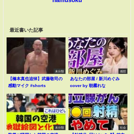
hamusoku
最近書いた記事
未分類
感想
【橋本真也追悼】武藤敬司の
あなたの部屋 / 新川めぐみ
感動マイク #shorts
cover by 朝霧れな
未分類
社会