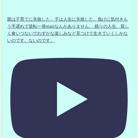
親は子育てに失敗した」子は人生に失敗した。負けに気付きも
う手遅れで逆転一発manなんかありません、 残りの人生、貧し
く食いつないでわずかな楽しみなど見つけて生きていくしかな
いのです。ないのです。