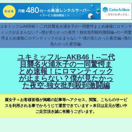
ユキミッフルAKB46！-二代目襲名火浦氷子の一同驚愕まとめ速報にロマンテ
ィックが止まらない？--僕が見たかった夜空！独女批判殺到激闘編--の一同驚
愕まとめ速報にロマンティックが止まらない？-僕の見たかった夜空編--僕の
見たかった星空編-
ユキミッフル--AKB46！--二代
目襲名火浦氷子の一同驚愕ま
とめ速報！にロマンティック
が止まらない？僕が見たかっ
た夜空-独女批判殺到激闘編
腐女子＜お客様皆様が掲載の記事等へアクセス、閲覧、こちらのサービ
スを利用される事でかろうじて運営できています＞本日は足元が悪い中
ご足労頂き誠に有難うございます。