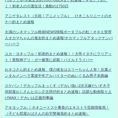
く！初老人の介護生活！激動の1750日
アニゲタレスト（元祖！アニメッフル） ひきこもりニートのオ
ナベ的まとめ速報
火浦のシネマッフル映画NEWS情報ポータブルの杜！オネエ管理
人オカマちゃんの鬼女的まとめ速報!オカマッフルアタックナンバ
ーハーフ
ユカ・ヨネッフル！初老的まとめ速報！！大帝イタチにラリアッ
ト！害獣神アリ・ガー被害に必殺！パイルドライバー
おネコさん的まとめ速報 僕の彼女はエリーちゃん人形！豆腐メ
ンタルメンヘラ電波中年アルバイターのぬいぐるみ男子末路編
スケバン！デカッフルまっくす（デカい強い2次元嫁だいすき子
供部屋おじさんヒロシ之古惑仔的まとめ速報）話題な動画取り上
げMAX！デカいは正義刑事編
アキヨッフル-！ネオニートスケ番長のエキストラ芸能情報局！
（子ども部屋おばさんの自宅警備員的まとめ速報）