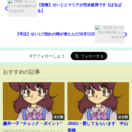
【悲報】せいじとマリアが完全破局です【ぱるぱ
る】
【号泣】せいじ!!別れの時が来たんだ10月11日
Xでフォローしよう
おすすめの記事
未分類
未分類
藤井一子 ”チェック・ポイント”
JINGI・愛してもらいます 中山
美穂
1987年8月発売のアルバム "バンクショッ