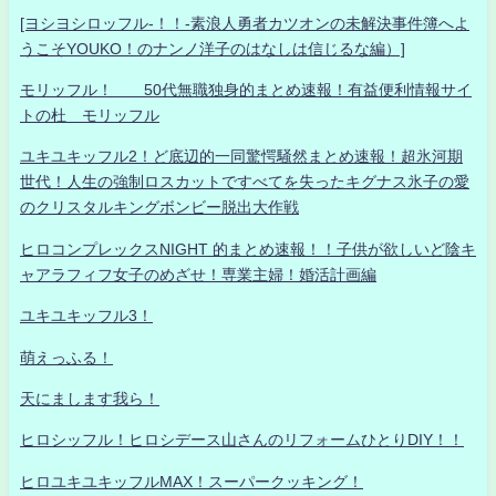
[ヨシヨシロッフル-！！-素浪人勇者カツオンの未解決事件簿へよ
うこそYOUKO！のナンノ洋子のはなしは信じるな編）]
モリッフル！ 50代無職独身的まとめ速報！有益便利情報サイ
トの杜 モリッフル
ユキユキッフル2！ど底辺的一同驚愕騒然まとめ速報！超氷河期
世代！人生の強制ロスカットですべてを失ったキグナス氷子の愛
のクリスタルキングボンビー脱出大作戦
ヒロコンプレックスNIGHT 的まとめ速報！！子供が欲しいど陰キ
ャアラフィフ女子のめざせ！専業主婦！婚活計画編
ユキユキッフル3！
萌えっふる！
天にまします我ら！
ヒロシッフル！ヒロシデース山さんのリフォームひとりDIY！！
ヒロユキユキッフルMAX！スーパークッキング！