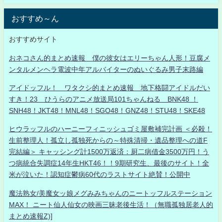
おすすめ～ん
おすすめサイト
おネコさん的まとめ速報 僕の彼女はエリーちゃん人形！豆腐メ
ンタルメンヘラ電波中年アルバイターのぬいぐるみ男子末路編
アイドッフル！ ワタクシ的まとめ速報 地下格闘アイドルだい
すき！23 ひうらのアニメ放送局101ちゃんねる BNK48 ！
SNH48！JKT48！MNL48！SGO48！GNZ48！STU48！SKE48
ヒウラッフルのハーニーフィニッシュゴミ屋敷補完計画 ＜必殺！
生前整理人！孤立し孤独死からの～特殊清掃・遺品整理への道F
完結編＞ キャッシング計1500万返済：厨二病借金3500万円！う
つ病統合失調症14年生HKT46！！9期研究生、最後のサイト！全
米が泣いた！認知症鬱病60代のラストサイト絶賛！公開中
魔法熟女/美魔女ッ娘メグみみちゃんのニートッフルステーション
MAX！ ニート仙人仙女の映画三昧老後生活！（無職孤独居老人的
まとめ速報Z)]