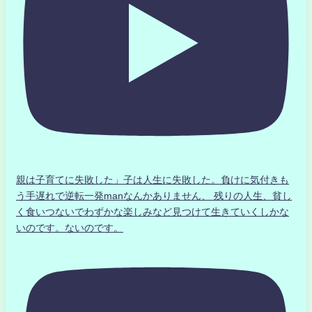
親は子育てに失敗した」子は人生に失敗した。負けに気付きも
う手遅れで逆転一発manなんかありません、 残りの人生、貧し
く食いつないでわずかな楽しみなど見つけて生きていくしかな
いのです。ないのです。