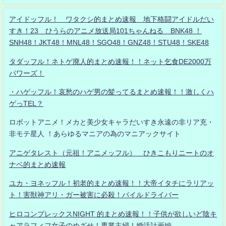
アイドッフル！ ワタクシ的まとめ速報 地下格闘アイドルだい
すき！23 ひうらのアニメ放送局101ちゃんねる BNK48 ！
SNH48！JKT48！MNL48！SGO48！GNZ48！STU48！SKE48
タダッフル！ネトゲ廃人的まとめ速報！！ネット乞食DE2000万
パワーズ！
・ハゲッフル！哀愁のハゲ男の髪ってるまとめ速報！！激しくハ
ゲっTEL？
ロボットアニメ！メカと美少女キャラだいすき永遠の非リア充・
非モテ星人 ！あらゆるマニアの為のマニアックサイト
アニゲタレスト（元祖！アニメッフル） ひきこもりニートのオ
ナベ的まとめ速報
ユカ・ヨネッフル！初老的まとめ速報！！大帝イタチにラリアッ
ト！害獣神アリ・ガー被害に必殺！パイルドライバー
ヒロコンプレックスNIGHT 的まとめ速報！！子供が欲しいど陰キ
ャアラフィフ女子のめざせ！専業主婦！婚活計画編