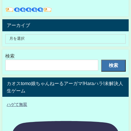
アーカイブ
検索
検索
カオスtomo娘ちゃんねーるアーガマ!Haraハラ!未解決人
生ゲーム
ハゲて無双