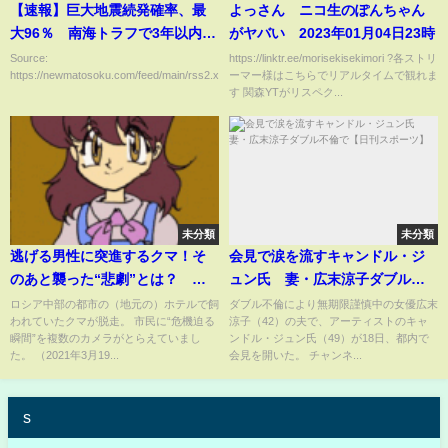
【速報】巨大地震続発確率、最
よっさん ニコ生のぽんちゃん
大96％ 南海トラフで3年以内
がヤバい 2023年01月04日23時
東北大など
Source:
https://linktr.ee/morisekisekimori ?各ストリ
https://newmatosoku.com/feed/main/rss2.xml...
ーマー様はこちらでリアルタイムで観れま
す 関森YTがリスペク...
未分類
未分類
逃げる男性に突進するクマ！そ
会見で涙を流すキャンドル・ジ
のあと襲った“悲劇”とは？ ロ
ュン氏 妻・広末涼子ダブル不
シア（2021年3月19日放送
倫で【日刊スポーツ】
ロシア中部の都市の（地元の）ホテルで飼
ダブル不倫により無期限謹慎中の女優広末
われていたクマが脱走。 市民に“危機迫る
涼子（42）の夫で、アーティストのキャ
「news every.」より）
瞬間”を複数のカメラがとらえていまし
ンドル・ジュン氏（49）が18日、都内で
た。 （2021年3月19...
会見を開いた。 チャンネ...
s