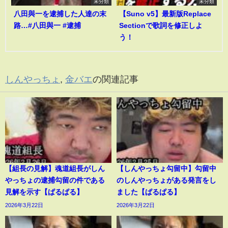
未分類
未分類
八田與一を逮捕した人達の末
【Suno v5】最新版Replace
路…#八田與一 #逮捕
Sectionで歌詞を修正しよ
う！
しんやっちょ
,
金バエ
の関連記事
【組長の見解】魂道組長がしん
【しんやっちょ勾留中】勾留中
やっちょの逮捕勾留の件である
のしんやっちょがある発言をし
見解を示す【ぱるぱる】
ました【ぱるぱる】
2026年3月22日
2026年3月22日