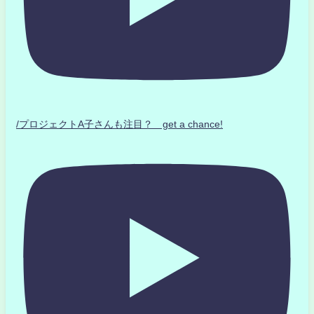
/プロジェクトA子さんも注目？ get a chance!