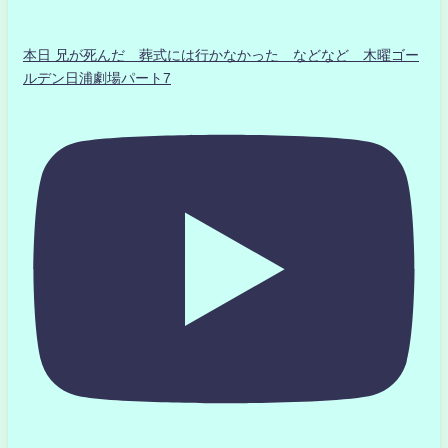
本日 兄が死んだ 葬式には行かなかった などなど 木曜ゴー
ルデン日浦劇場パート7