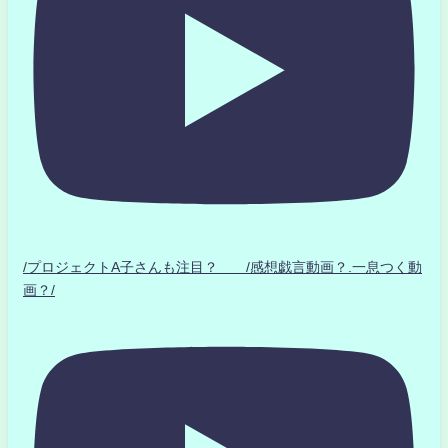
/プロジェクトA子さんも注目？ /感想戯言動画？.一息つく動
画？/