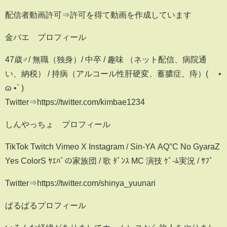
配信者動画許可⇒許可を得て動画を作成しています
金バエ プロフィール
47歳♂/ 無職（独身）/ 中卒 / 趣味 （ネット配信、病院通
い、納税） / 持病（アルコール性肝硬変、蓄膿症、痔）( ´•
ɷ •` )
Twitter⇒https://twitter.com/kimbae1234
しんやっちょ プロフィール
TikTok Twitch Vimeo X Instagram / Sin-YA AQ°C No GyaraZ
Yes ColorS ﾔｴﾊﾞの家族団 / 歌 ﾀﾞﾝｽ MC 演技 ｹﾞ-ﾑ実況 / ｻﾌﾞ
Twitter⇒https://twitter.com/shinya_yuunari
ぱるぱるプロフィール