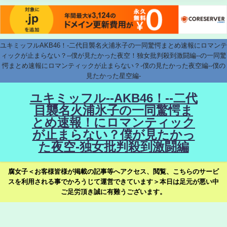
ユキミッフルAKB46！-二代目襲名火浦氷子の一同驚愕まとめ速報にロマンテ
ィックが止まらない？--僕が見たかった夜空！独女批判殺到激闘編--の一同驚
愕まとめ速報にロマンティックが止まらない？-僕の見たかった夜空編--僕の
見たかった星空編-
ユキミッフル--AKB46！--二代
目襲名火浦氷子の一同驚愕ま
とめ速報！にロマンティック
が止まらない？僕が見たかっ
た夜空-独女批判殺到激闘編
腐女子＜お客様皆様が掲載の記事等へアクセス、閲覧、こちらのサービ
スを利用される事でかろうじて運営できています＞本日は足元が悪い中
ご足労頂き誠に有難うございます。