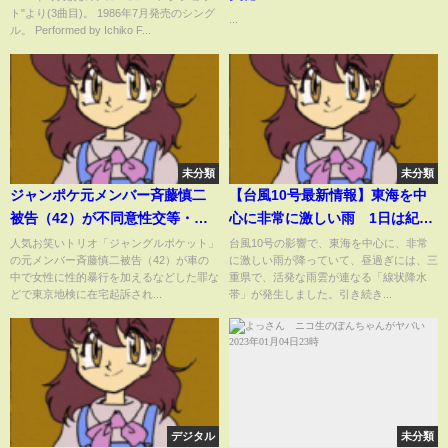
ト"より(3曲目)。 1986年7月発売のシング
...
ル。 Performed by Ichiko F...
未分類
未分類
ジャンポケ元メンバー斉藤慎二
【台風10号最新情報】東海を中
被告（42）が不同意性交等・不
心に非常に激しい雨 1日は紀伊
同意わいせつの罪で在宅起訴
半島付近を北上、2日には熱帯低
人気お笑いトリオ「ジャングルポケット」
台風10号の影響で、東海を中心に、非常
の元メンバー斉藤慎二被告（42）が車の
に激しい雨が降っていて、昼過ぎには、三
気圧に変わる見込み ──ニュース
中で女性に性的暴行を加えるなどした罪な
重県で、活発な雨雲が連なる「線状降水
まとめライブ（日テレNEWS
どで東京地検に在宅起訴され...
帯」が発生しました。引き続き...
LIVE）
デジタル
未分類