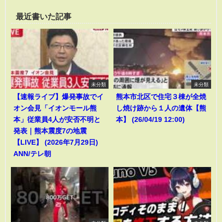
最近書いた記事
未分類
未分類
【速報ライブ】爆発事故でイ
熊本市北区で住宅３棟が全焼
オン会見「イオンモール熊
し焼け跡から１人の遺体【熊
本」従業員4人が安否不明と
本】 (26/04/19 12:00)
発表｜熊本震度7の地震
【LIVE】 (2026年7月29日)
ANN/テレ朝