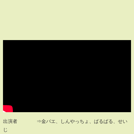
出演者 ⇒金バエ、しんやっちょ、ぱるぱる、せい
じ