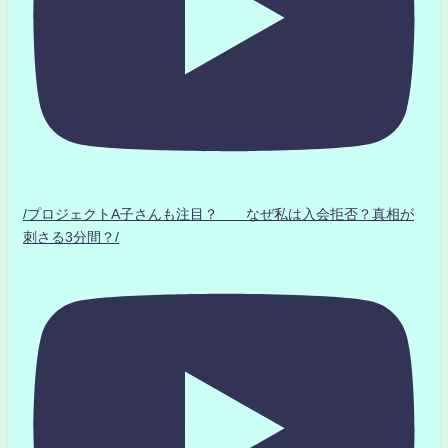
/プロジェクトA子さんも注目？ なぜ私は入会拒否？真相が
刺さる3分間？/