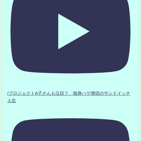
/プロジェクトA子さんも注目？ 独身ハゲ僧侶のサンドイッチ
人生