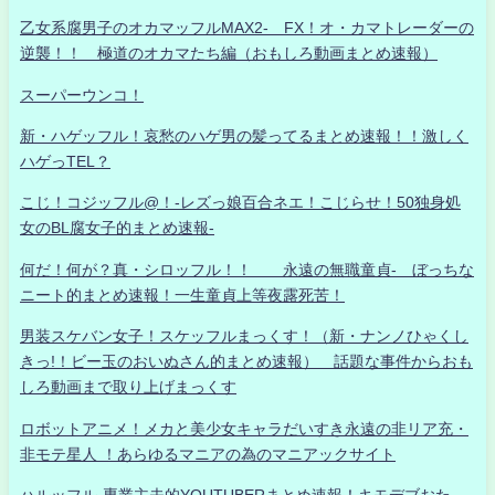
乙女系腐男子のオカマッフルMAX2- FX！オ・カマトレーダーの
逆襲！！ 極道のオカマたち編（おもしろ動画まとめ速報）
スーパーウンコ！
新・ハゲッフル！哀愁のハゲ男の髪ってるまとめ速報！！激しく
ハゲっTEL？
こじ！コジッフル@！-レズっ娘百合ネエ！こじらせ！50独身処
女のBL腐女子的まとめ速報-
何だ！何が？真・シロッフル！！ 永遠の無職童貞- ぼっちな
ニート的まとめ速報！一生童貞上等夜露死苦！
男装スケバン女子！スケッフルまっくす！（新・ナンノひゃくし
きっ!！ビー玉のおいぬさん的まとめ速報） 話題な事件からおも
しろ動画まで取り上げまっくす
ロボットアニメ！メカと美少女キャラだいすき永遠の非リア充・
非モテ星人 ！あらゆるマニアの為のマニアックサイト
ハルッフル-専業主夫的YOUTUBERまとめ速報！キモデブおた