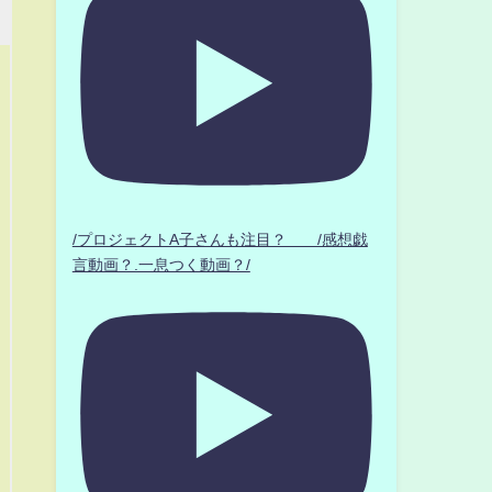
/プロジェクトA子さんも注目？ /感想戯
言動画？.一息つく動画？/