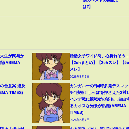
別のベストの回数と
は⁉︎】
早大生が関与か
婚活女子ワイ(35)、心折れそう
(ABEMA
【2chまとめ】【2chスレ】【5c
スレ】
2026年8月7日
の合意案 違反
カンガルーの“同時多発デスマッ
A TIMES)
チ”勃発！しっぽを押さえた2対1
ハンデ戦に観戦者の姿も…自由
るカオスな光景が話題(ABEMA
TIMES)
2026年8月7日