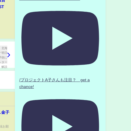
報告
ST
/プロジェクトA子さんも注目？ get a
chance!
…金子
録お願