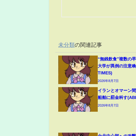
未分類
の関連記事
“無銭飲食”複数の
大学が異例の注意喚起
TIMES)
2026年8月7日
イランとオマーン間
船舶に罰金科す(ABEM
2026年8月7日