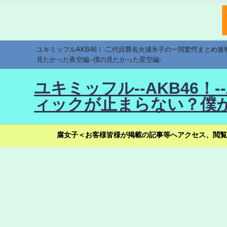
ユキミッフルAKB46！-二代目襲名火浦氷子の一同驚愕まとめ
見たかった夜空編--僕の見たかった星空編-
ユキミッフル--AKB46
ィックが止まらない？僕が
腐女子＜お客様皆様が掲載の記事等へアクセス、閲覧