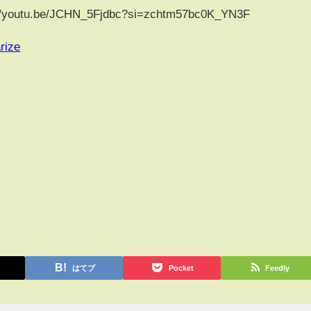
tu.be/JCHN_5Fjdbc?si=zchtm57bc0K_YN3F
rize
はてブ
Pocket
Feedly