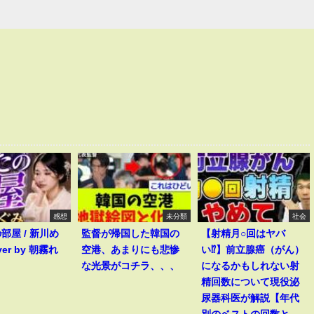
感想
未分類
社会
部屋 / 新川め
監督が帰国した韓国の
【射精月○回はヤバ
ver by 朝霧れ
空港、あまりにも悲惨
い⁉︎】前立腺癌（がん）
な光景がコチラ、、、
になるかもしれない射
精回数について現役泌
尿器科医が解説【年代