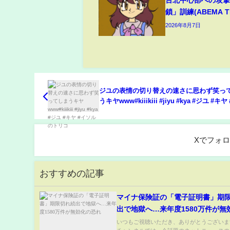
台北中心部への攻
鎖」訓練(ABEMA TI
2026年8月7日
ジユの表情の切り替えの速さに思わず笑っ
うキヤwww#kiiikiii #jiyu #kya #ジユ #キ
ルのトリコ
Xでフォ
おすすめの記事
マイナ保険証の「電子証明書」期
出で地獄へ…来年度1580万件が
れ
いつもご視聴いただき、ありがとうございま