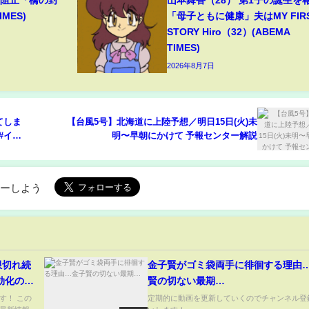
撃阻止「橋の封
山本舞香（28） 第1子の誕生を
MES)
「母子ともに健康」夫はMY FIR
STORY Hiro（32）(ABEMA
TIMES)
2026年8月7日
てしま
【台風5号】北海道に上陸予想／明日15日(火)未
ヤ #イソ
明〜早朝にかけて 予報センター解説
ローしよう
限切れ続
金子賢がゴミ袋両手に徘徊する理由
無効化の恐
賢の切ない最期…
す！ この
定期的に動画を更新していくのでチャンネル登