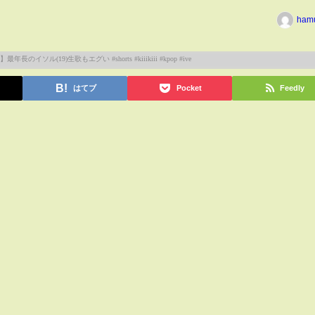
ham
はてブ
Pocket
Feedly