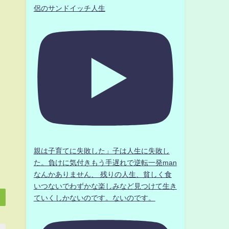
侶のサンドイッチ人生
親は子育てに失敗した」子は人生に失敗し
た。負けに気付きもう手遅れで逆転一発man
なんかありません、 残りの人生、貧しく食
いつないでわずかな楽しみなど見つけて生き
ていくしかないのです。ないのです。