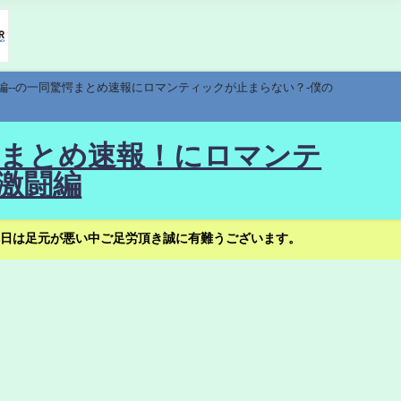
編--の一同驚愕まとめ速報にロマンティックが止まらない？-僕の
驚愕まとめ速報！にロマンテ
激闘編
日は足元が悪い中ご足労頂き誠に有難うございます。