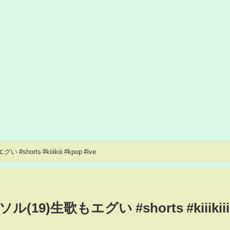
horts #kiiikiii #kpop #ive
ル(19)生歌もエグい #shorts #kiiikiii