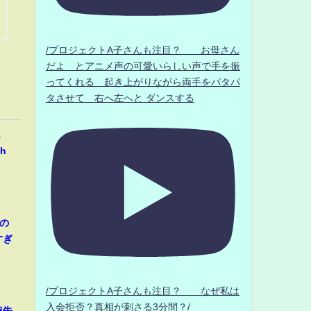
/プロジェクトA子さんも注目？ お母さん
だよ とアニメ声の可愛いらしい声で手を振
ってくれる 起き上がりながら両手をパタパ
タさせて 右へ左へと ダンスする
…
h
の
すぎ
/プロジェクトA子さんも注目？ なぜ私は
入会拒否？真相が刺さる3分間？/