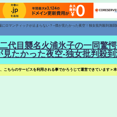
速報にロマンティックが止まらない？--僕が見たかった夜空！独女批判殺到激闘
！--二代目襲名火浦氷子の一同
見たかった夜空-独女批判殺到
、こちらのサービスを利用される事でかろうじて運営できています＞本