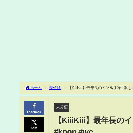
ホーム
未分類
【KiiiKiii】最年長のイソル(19)生歌もエグい #s
未分類
Facebook
【KiiiKiii】最年長のイソ
post
#kpop #ive