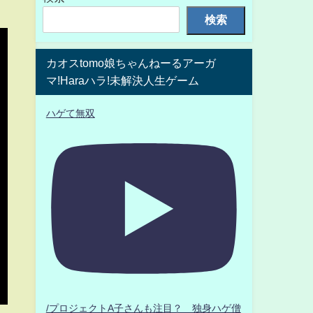
検索
カオスtomo娘ちゃんねーるアーガ
マ!Haraハラ!未解決人生ゲーム
ハゲて無双
/プロジェクトA子さんも注目？ 独身ハゲ僧