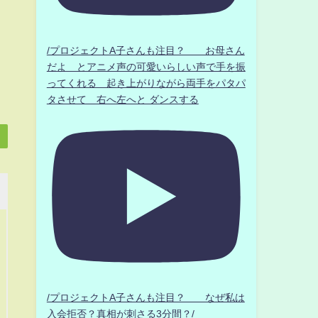
/プロジェクトA子さんも注目？ お母さん
だよ とアニメ声の可愛いらしい声で手を振
ってくれる 起き上がりながら両手をパタパ
タさせて 右へ左へと ダンスする
/プロジェクトA子さんも注目？ なぜ私は
入会拒否？真相が刺さる3分間？/