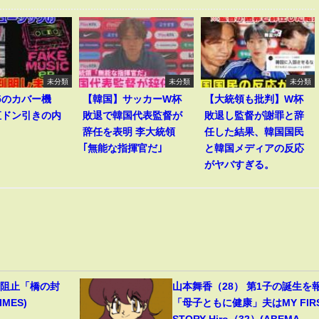
未分類
未分類
未分類
v5のカバー機
【韓国】サッカーW杯
【大統領も批判】W杯
直ドン引きの内
敗退で韓国代表監督が
敗退し監督が謝罪と辞
辞任を表明 李大統領
任した結果、韓国国民
｢無能な指揮官だ｣
と韓国メディアの反応
がヤバすぎる。
撃阻止「橋の封
山本舞香（28） 第1子の誕生を
MES)
「母子ともに健康」夫はMY FIR
STORY Hiro（32）(ABEMA