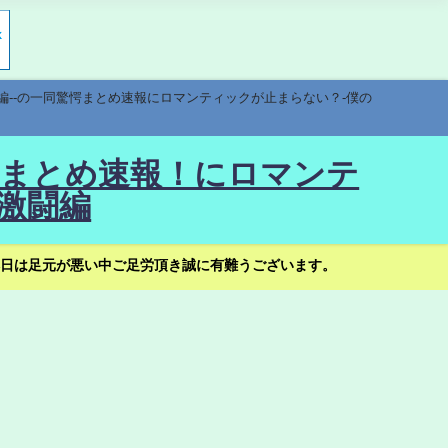
編--の一同驚愕まとめ速報にロマンティックが止まらない？-僕の
驚愕まとめ速報！にロマンテ
激闘編
日は足元が悪い中ご足労頂き誠に有難うございます。