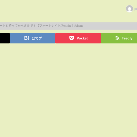
j
はてブ
Pocket
Feedly