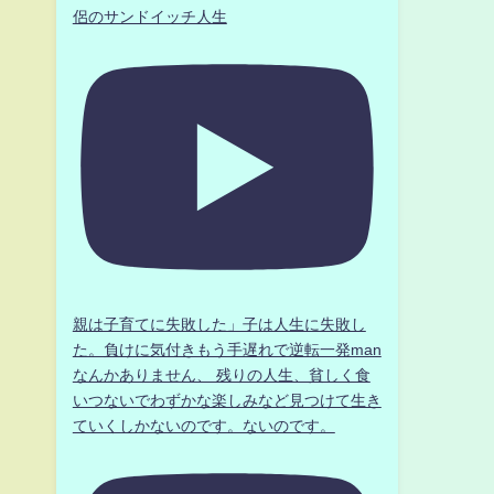
侶のサンドイッチ人生
親は子育てに失敗した」子は人生に失敗し
た。負けに気付きもう手遅れで逆転一発man
なんかありません、 残りの人生、貧しく食
いつないでわずかな楽しみなど見つけて生き
ていくしかないのです。ないのです。