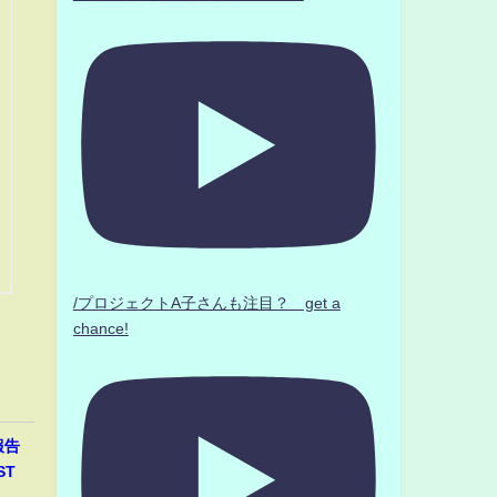
/プロジェクトA子さんも注目？ get a
chance!
報告
ST