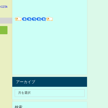
in115k
アーカイブ
検索