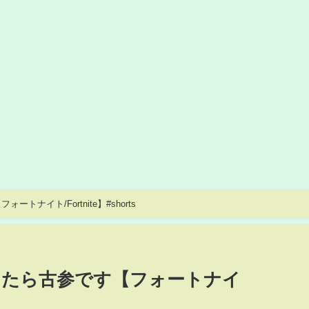
ナイト/Fortnite】#shorts
てたら古参です【フォートナイ