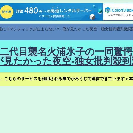
速報にロマンティックが止まらない？--僕が見たかった夜空！独女批判殺到激闘
！--二代目襲名火浦氷子の一同
見たかった夜空-独女批判殺到
、こちらのサービスを利用される事でかろうじて運営できています＞本