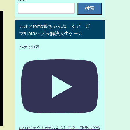
検索
カオスtomo娘ちゃんねーるアーガ
マ!Haraハラ!未解決人生ゲーム
ハゲて無双
/プロジェクトA子さんも注目？ 独身ハゲ僧