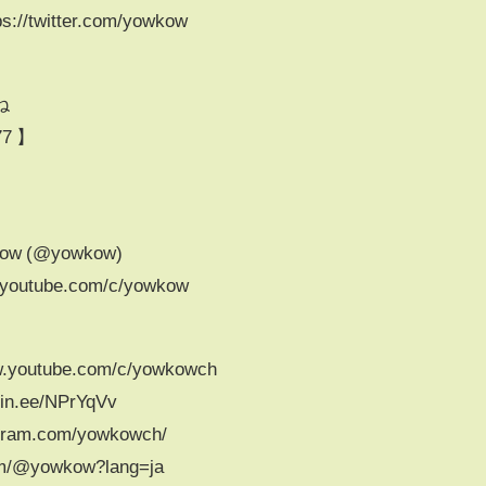
/twitter.com/yowkow
ね
7 】
wkow (@yowkow)
utube.com/c/yowkow
youtube.com/c/yowkowch
.ee/NPrYqVv
gram.com/yowkowch/
om/@yowkow?lang=ja