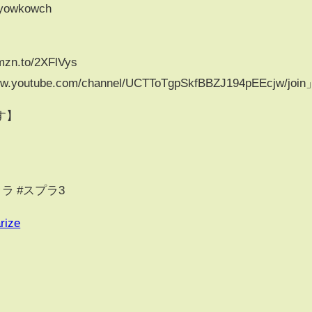
/yowkowch
n.to/2XFlVys
tube.com/channel/UCTToTgpSkfBBZJ194pEEcjw/join
す】
ラ #スプラ3
rize