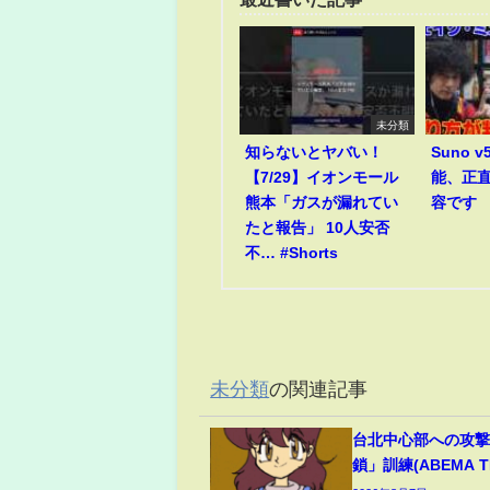
未分類
知らないとヤバい！
Suno 
【7/29】イオンモール
能、正
熊本「ガスが漏れてい
容です
たと報告」 10人安否
不… #Shorts
未分類
の関連記事
台北中心部への攻
鎖」訓練(ABEMA TI