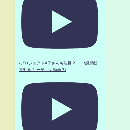
」
/プロジェクトA子さんも注目？ /感想戯
言動画？.一息つく動画？/