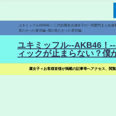
ユキミッフルAKB46！-二代目襲名火浦氷子の一同驚愕まとめ
見たかった夜空編--僕の見たかった星空編-
ユキミッフル--AKB46
ィックが止まらない？僕が
腐女子＜お客様皆様が掲載の記事等へアクセス、閲覧