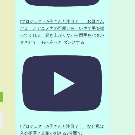
/プロジェクトA子さんも注目？ お母さん
だよ とアニメ声の可愛いらしい声で手を振
ってくれる 起き上がりながら両手をパタパ
タさせて 右へ左へと ダンスする
/プロジェクトA子さんも注目？ なぜ私は
入会拒否？真相が刺さる3分間？/