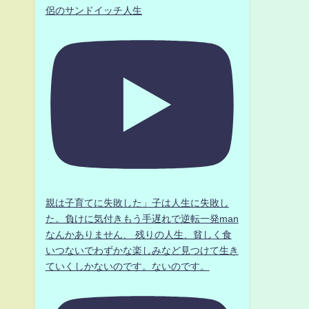
侶のサンドイッチ人生
親は子育てに失敗した」子は人生に失敗し
た。負けに気付きもう手遅れで逆転一発man
なんかありません、 残りの人生、貧しく食
いつないでわずかな楽しみなど見つけて生き
ていくしかないのです。ないのです。