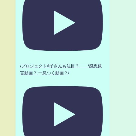
/プロジェクトA子さんも注目？ /感想戯
言動画？.一息つく動画？/