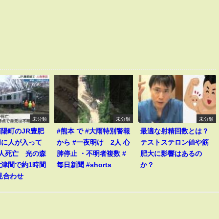
未分類
未分類
未分類
陽町のJR豊肥
#熊本 で #大雨特別警報
最適な射精回数とは？
切に人が入って
から #一夜明け 2人 心
テストステロン値や筋
1人死亡 光の森
肺停止 ・不明者複数 #
肥大に影響はあるの
大津間で約1時間
毎日新聞 #shorts
か？
見合わせ