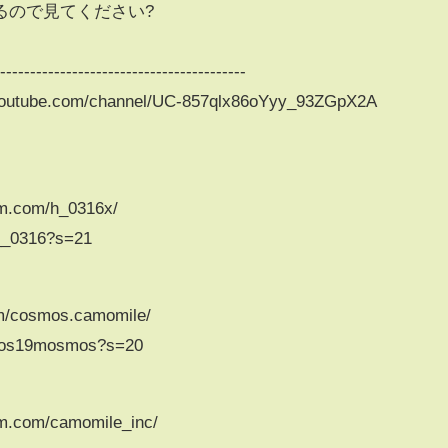
るので見てください?
------------------------------------------
ube.com/channel/UC-857qlx86oYyy_93ZGpX2A
am.com/h_0316x/
on__0316?s=21
com/cosmos.camomile/
cosmos19mosmos?s=20
am.com/camomile_inc/