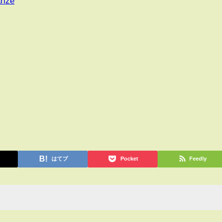
rize
はてブ
Pocket
Feedly