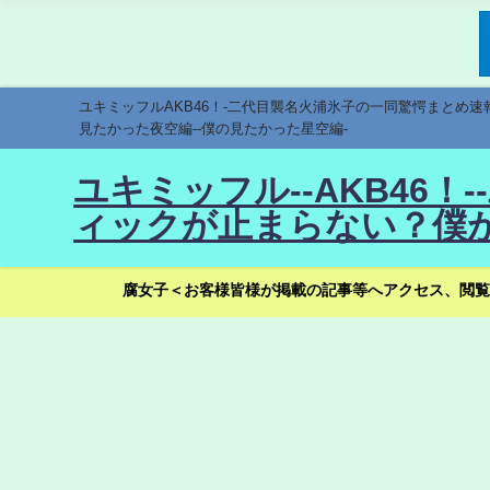
ユキミッフルAKB46！-二代目襲名火浦氷子の一同驚愕まとめ
見たかった夜空編--僕の見たかった星空編-
ユキミッフル--AKB46
ィックが止まらない？僕が
腐女子＜お客様皆様が掲載の記事等へアクセス、閲覧