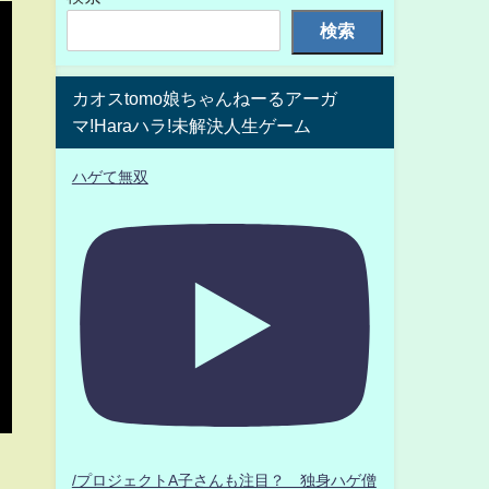
検索
カオスtomo娘ちゃんねーるアーガ
マ!Haraハラ!未解決人生ゲーム
ハゲて無双
/プロジェクトA子さんも注目？ 独身ハゲ僧