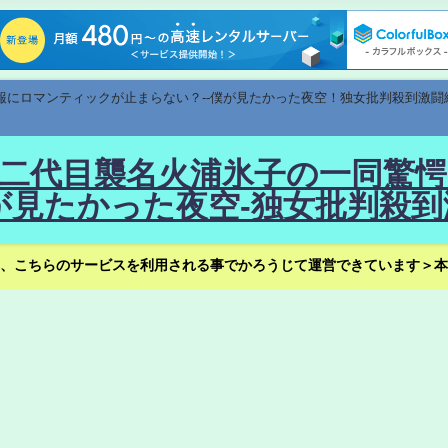
速報にロマンティックが止まらない？--僕が見たかった夜空！独女批判殺到激闘
！--二代目襲名火浦氷子の一同
見たかった夜空-独女批判殺到
、こちらのサービスを利用される事でかろうじて運営できています＞本