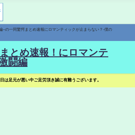
編--の一同驚愕まとめ速報にロマンティックが止まらない？-僕の
驚愕まとめ速報！にロマンテ
激闘編
日は足元が悪い中ご足労頂き誠に有難うございます。