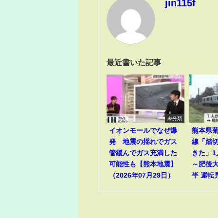
jin115f
最近書いた記事
未分類
イオンモールでなぜ爆
熊本県菊
発 地震の揺れでガス
線「踏
管緩んでガス充満した
きた」
可能性も【熊本地震】
～肥後
（2026年07月29日）
半 運転