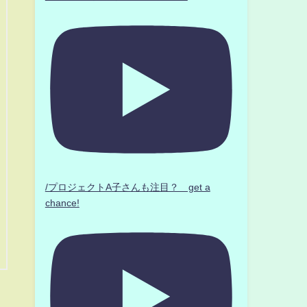
/プロジェクトA子さんも注目？ get a
chance!