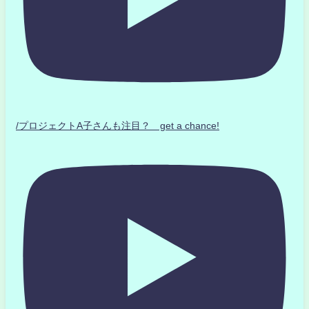
/プロジェクトA子さんも注目？ get a chance!