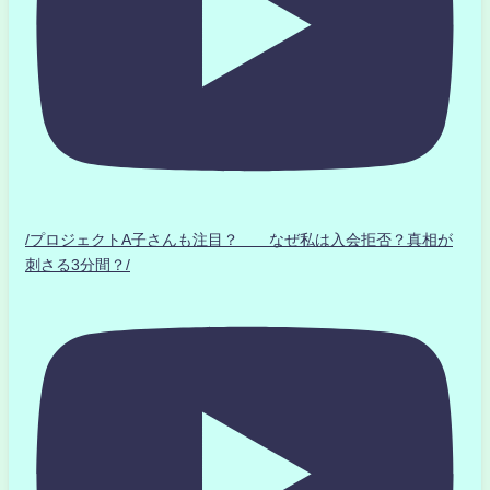
/プロジェクトA子さんも注目？ なぜ私は入会拒否？真相が
刺さる3分間？/