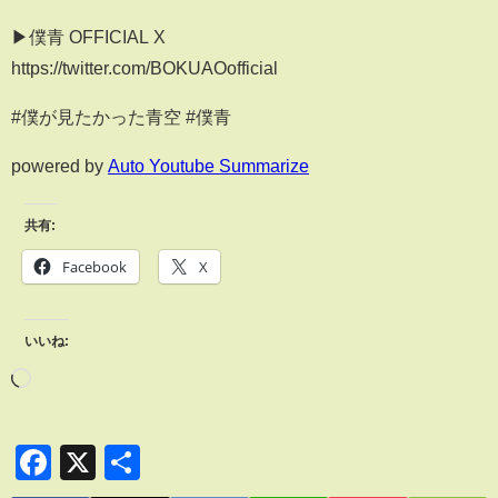
▶僕青 OFFICIAL X
https://twitter.com/BOKUAOofficial
#僕が見たかった青空 #僕青
powered by
Auto Youtube Summarize
共有:
Facebook
X
いいね:
Facebook
X
共