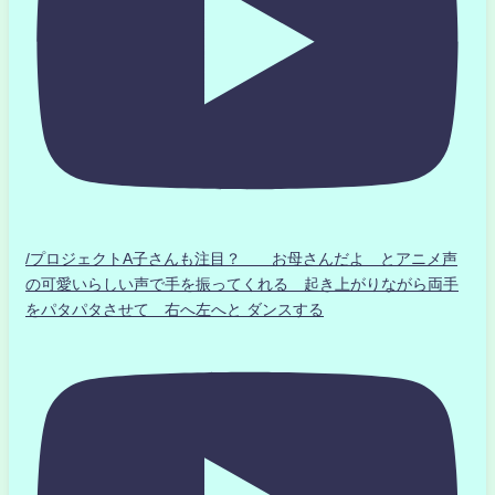
/プロジェクトA子さんも注目？ お母さんだよ とアニメ声
の可愛いらしい声で手を振ってくれる 起き上がりながら両手
をパタパタさせて 右へ左へと ダンスする