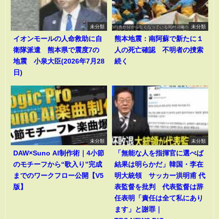
未分類
未分類
イオンモールの人命救助に自
熊本地震：南阿蘇で新たに１
衛隊派遣 熊本県で震度7の
人の死亡確認 不明者の捜索
地震 小泉大臣(2026年7月28
続く
日)
未分類
未分類
DAW×Suno AI制作術｜4小節
「無能な人を指揮官に選べば
のモチーフから“歌入り”完成
結果は明らかだ」韓国・李在
までのワークフロー公開【V5
明大統領 サッカー洪明甫 代
版】
表監督を批判 代表監督は辞
任表明「責任は全て私にあり
ます」と謝罪｜