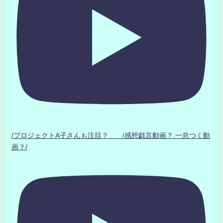
/プロジェクトA子さんも注目？ /感想戯言動画？.一息つく動
画？/