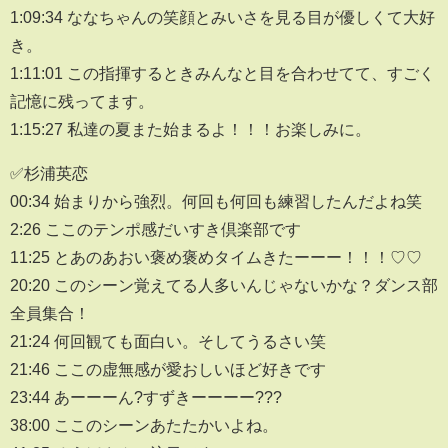
1:09:34 ななちゃんの笑顔とみいさを見る目が優しくて大好
き。
1:11:01 この指揮するときみんなと目を合わせてて、すごく
記憶に残ってます。
1:15:27 私達の夏また始まるよ！！！お楽しみに。
✅杉浦英恋
00:34 始まりから強烈。何回も何回も練習したんだよね笑
2:26 ここのテンポ感だいすき倶楽部です
11:25 とあのあおい褒め褒めタイムきたーーー！！！♡♡
20:20 このシーン覚えてる人多いんじゃないかな？ダンス部
全員集合！
21:24 何回観ても面白い。そしてうるさい笑
21:46 ここの虚無感が愛おしいほど好きです
23:44 あーーーん?すずきーーーー???
38:00 ここのシーンあたたかいよね。