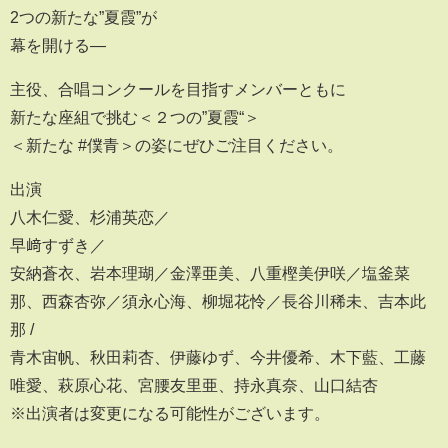
2つの新たな”夏霞”が
幕を開ける―
主役、合唱コンクールを目指すメンバーともに
新たな座組で挑む＜２つの”夏霞“＞
＜新たな #僕青＞の姿にぜひご注目ください。
出演
八木仁愛、杉浦英恋／
早﨑すずき／
安納蒼衣、岩本理瑚／金澤亜美、八重樫美伊咲／塩釜菜
那、西森杏弥／須永心海、柳堀花怜／長谷川稀未、吉本此
那 /
青木宙帆、秋田莉杏、伊藤ゆず、今井優希、木下藍、工藤
唯愛、萩原心花、宮腰友里亜、持永真奈、山口結杏
※出演者は変更になる可能性がございます。