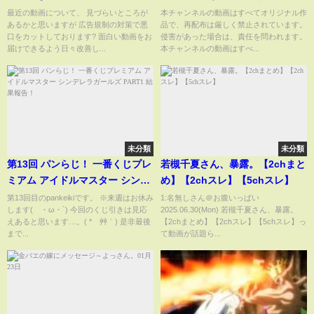
に…→DQNママ友が米を持って
同驚愕…元SMAPのリーダーの想
最近の動画について、 見づらいところが
本チャンネルの動画はすべてオリジナル作
あるかと思いますが 広告規制の対策で悪
品で、再配布は厳しく禁止されています。
行っており…【スカッとする
像絶する私生活や今まで結婚し
口をカットしております? 面白い動画をお
侵害があった場合は、責任を問われます。
話】【アニメ】【漫画】【2ch】
なかった本当の理由がヤバすぎ
届けできるよう日々改善し...
本チャンネルの動画はすべ...
る
未分類
未分類
第13回 パンらじ！ 一番くじプレ
若槻千夏さん、暴露。【2chまと
ミアム アイドルマスター シンデ
め】【2chスレ】【5chスレ】
レラガールズ PART1 結果報告！
第13回目のpankeikiです。 ※来週はお休み
1:名無しさん＠お腹いっぱい
します(´・ω・`) 今回のくじ引きは見応
2025.06.30(Mon) 若槻千夏さん、暴露。
えあると思います…。( *´艸｀) 是非最後
【2chまとめ】【2chスレ】【5chスレ】っ
まで...
て動画が話題ら...