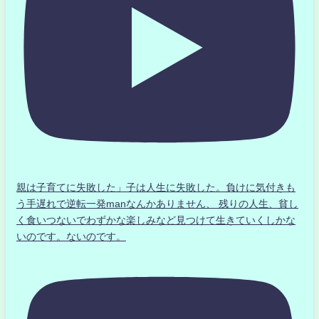
親は子育てに失敗した」子は人生に失敗した。負けに気付きも
う手遅れで逆転一発manなんかありません、 残りの人生、貧し
く食いつないでわずかな楽しみなど見つけて生きていくしかな
いのです。ないのです。