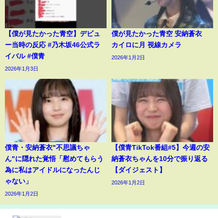
【僕が見たかった青空】デビュ
僕が見たかった青空 安納蒼衣
ー当時の反応 #乃木坂46公式ラ
カイロに月 視線カメラ
イバル #僕青
2026年1月2日
2026年1月3日
僕青・安納蒼衣"不思議ちゃ
【僕青TikTok番組#5】今週の安
ん"に隠れた覚悟「慰めてもらう
納蒼衣ちゃんを10分で振り返る
為に私はアイドルになったんじ
【ダイジェスト】
ゃない」
2026年1月2日
2026年1月2日