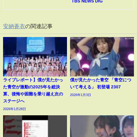
TBS NEWS DIG
安納蒼衣
の関連記事
ライブレポート】僕が見たかっ
僕が見たかった青空 「青空につ
た青空が激動の2025年を総決
いて考える」 初登場 2307
算、後悔や困難を乗り越え次の
2026年1月3日
ステージへ
2026年1月28日