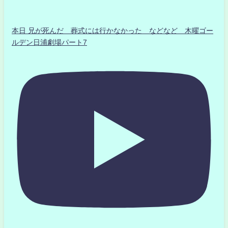
本日 兄が死んだ 葬式には行かなかった などなど 木曜ゴー
ルデン日浦劇場パート7