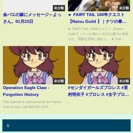
未分類
未分類
金バエの嫁にメッセージ～よっ
► FAIRY TAIL 100年クエスト
さん。01月23日
【Natsu Guild 】｜ナツの拳か
ら巨大な魔力が放射され、周囲
...
► FAIRY TAIL 100年クエスト【Natsu
Guild 】｜ナツの拳から巨大な魔力が放射
を恐怖に陥れた。 ► Fairy Tail:
され、周囲を恐怖に陥れた。 ► Fair...
100 Years Quest
未分類
未分類
Operation Eagle Claw -
#センダイガールズプロレス #里
Forgotten History
村明衣子 #プロレス #女子プロレ
ス
This episode is sponsored by the Patriot
...
Gold Group. Call 888-925-1970...
s