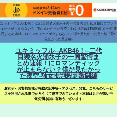
ユキミッフルAKB46！-二代目襲名火浦氷子の一同驚愕まとめ速報にロマンテ
ィックが止まらない？--僕が見たかった夜空！独女批判殺到激闘編--の一同驚
愕まとめ速報にロマンティックが止まらない？-僕の見たかった夜空編--僕の
見たかった星空編-
ユキミッフル--AKB46！--二代
目襲名火浦氷子の一同驚愕ま
とめ速報！にロマンティック
が止まらない？僕が見たかっ
た夜空-独女批判殺到激闘編
腐女子＜お客様皆様が掲載の記事等へアクセス、閲覧、こちらのサービ
スを利用される事でかろうじて運営できています＞本日は足元が悪い中
ご足労頂き誠に有難うございます。