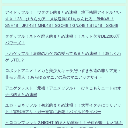
アイドッフル！ ワタクシ的まとめ速報 地下格闘アイドルだい
すき！23 ひうらのアニメ放送局101ちゃんねる BNK48 ！
SNH48！JKT48！MNL48！SGO48！GNZ48！STU48！SKE48
タダッフル！ネトゲ廃人的まとめ速報！！ネット乞食DE2000万
パワーズ！
・ハゲッフル！哀愁のハゲ男の髪ってるまとめ速報！！激しくハ
ゲっTEL？
ロボットアニメ！メカと美少女キャラだいすき永遠の非リア充・
非モテ星人 ！あらゆるマニアの為のマニアックサイト
アニゲタレスト（元祖！アニメッフル） ひきこもりニートのオ
ナベ的まとめ速報
ユカ・ヨネッフル！初老的まとめ速報！！大帝イタチにラリアッ
ト！害獣神アリ・ガー被害に必殺！パイルドライバー
ヒロコンプレックスNIGHT 的まとめ速報！！子供が欲しいど陰キ