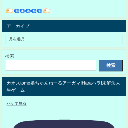
アーカイブ
検索
検索
カオスtomo娘ちゃんねーるアーガマ!Haraハラ!未解決人
生ゲーム
ハゲて無双