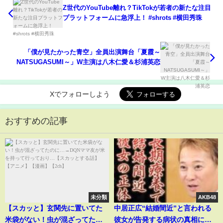
Z世代のYouTube離れ？TikTokが若者の新たな注目
プラットフォームに急浮上！ #shrots #横田秀珠
「僕が見たかった青空」全員出演舞台「夏霞～
NATSUGASUMI～」W主演は八木仁愛＆杉浦英恋
Xでフォローしよう
おすすめの記事
未分類
AKB48
【スカッと】玄関先に置いてた
中居正広“結婚間近”と言われる
米袋がない！虫が混ざってたの
彼女が告発する病状の真相に一