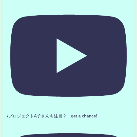
/プロジェクトA子さんも注目？ get a chance!