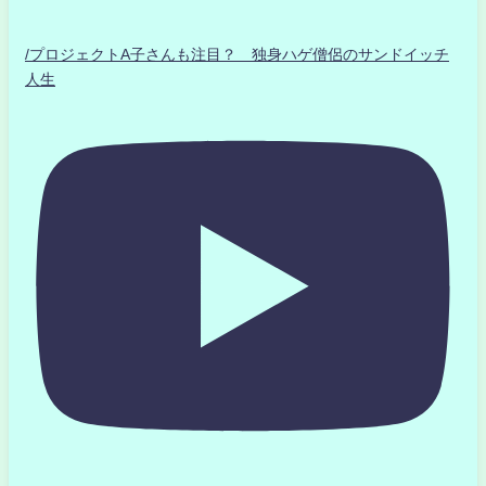
/プロジェクトA子さんも注目？ 独身ハゲ僧侶のサンドイッチ
人生