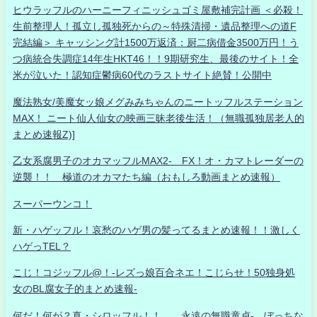
ヒウラッフルのハーニーフィニッシュゴミ屋敷補完計画 ＜必殺！
生前整理人！孤立し孤独死からの～特殊清掃・遺品整理への道F
完結編＞ キャッシング計1500万返済：厨二病借金3500万円！う
つ病統合失調症14年生HKT46！！9期研究生、最後のサイト！全
米が泣いた！認知症鬱病60代のラストサイト絶賛！公開中
魔法熟女/美魔女ッ娘メグみみちゃんのニートッフルステーション
MAX！ ニート仙人仙女の映画三昧老後生活！（無職孤独居老人的
まとめ速報Z)]
乙女系腐男子のオカマッフルMAX2- FX！オ・カマトレーダーの
逆襲！！ 極道のオカマたち編（おもしろ動画まとめ速報）
スーパーウンコ！
新・ハゲッフル！哀愁のハゲ男の髪ってるまとめ速報！！激しく
ハゲっTEL？
こじ！コジッフル@！-レズっ娘百合ネエ！こじらせ！50独身処
女のBL腐女子的まとめ速報-
何だ！何が？真・シロッフル！！ 永遠の無職童貞- ぼっちな