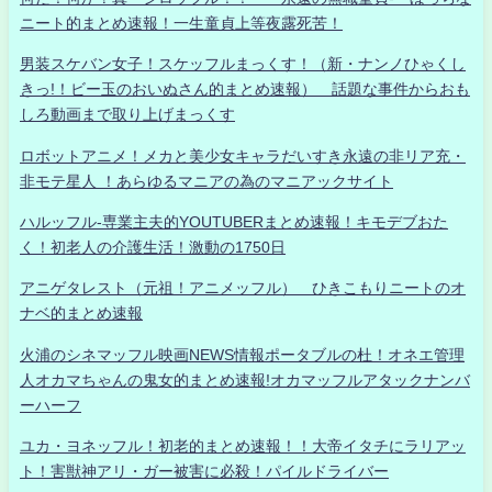
ニート的まとめ速報！一生童貞上等夜露死苦！
男装スケバン女子！スケッフルまっくす！（新・ナンノひゃくし
きっ!！ビー玉のおいぬさん的まとめ速報） 話題な事件からおも
しろ動画まで取り上げまっくす
ロボットアニメ！メカと美少女キャラだいすき永遠の非リア充・
非モテ星人 ！あらゆるマニアの為のマニアックサイト
ハルッフル-専業主夫的YOUTUBERまとめ速報！キモデブおた
く！初老人の介護生活！激動の1750日
アニゲタレスト（元祖！アニメッフル） ひきこもりニートのオ
ナベ的まとめ速報
火浦のシネマッフル映画NEWS情報ポータブルの杜！オネエ管理
人オカマちゃんの鬼女的まとめ速報!オカマッフルアタックナンバ
ーハーフ
ユカ・ヨネッフル！初老的まとめ速報！！大帝イタチにラリアッ
ト！害獣神アリ・ガー被害に必殺！パイルドライバー