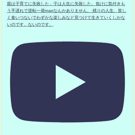
親は子育てに失敗した」子は人生に失敗した。負けに気付きも
う手遅れで逆転一発manなんかありません、 残りの人生、貧し
く食いつないでわずかな楽しみなど見つけて生きていくしかな
いのです。ないのです。