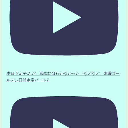
本日 兄が死んだ 葬式には行かなかった などなど 木曜ゴー
ルデン日浦劇場パート7