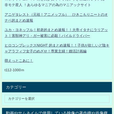
非モテ星人 ！あらゆるマニアの為のマニアックサイト
アニゲタレスト（元祖！アニメッフル） ひきこもりニートのオ
ナベ的まとめ速報
ユカ・ヨネッフル！初老的まとめ速報！！大帝イタチにラリアッ
ト！害獣神アリ・ガー被害に必殺！パイルドライバー
ヒロコンプレックスNIGHT 的まとめ速報！！子供が欲しいど陰キ
ャアラフィフ女子のめざせ！専業主婦！婚活計画編
萌えっとこあに！
t112-1000ｍ
カテゴリー
動画やサムネイルで使用している映像の著作権や肖像権