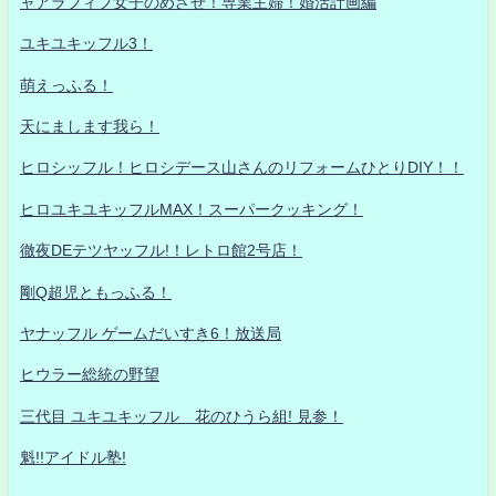
ャアラフィフ女子のめざせ！専業主婦！婚活計画編
ユキユキッフル3！
萌えっふる！
天にまします我ら！
ヒロシッフル！ヒロシデース山さんのリフォームひとりDIY！！
ヒロユキユキッフルMAX！スーパークッキング！
徹夜DEテツヤッフル!！レトロ館2号店！
剛Q超児ともっふる！
ヤナッフル ゲームだいすき6！放送局
ヒウラー総統の野望
三代目 ユキユキッフル 花のひうら組! 見参！
魁!!アイドル塾!