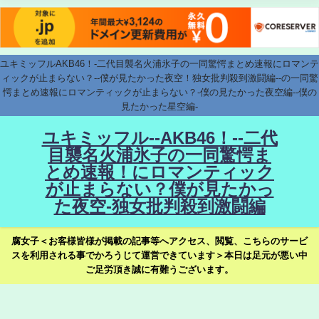
ユキミッフルAKB46！-二代目襲名火浦氷子の一同驚愕まとめ速報にロマンテ
ィックが止まらない？--僕が見たかった夜空！独女批判殺到激闘編--の一同驚
愕まとめ速報にロマンティックが止まらない？-僕の見たかった夜空編--僕の
見たかった星空編-
ユキミッフル--AKB46！--二代
目襲名火浦氷子の一同驚愕ま
とめ速報！にロマンティック
が止まらない？僕が見たかっ
た夜空-独女批判殺到激闘編
腐女子＜お客様皆様が掲載の記事等へアクセス、閲覧、こちらのサービ
スを利用される事でかろうじて運営できています＞本日は足元が悪い中
ご足労頂き誠に有難うございます。