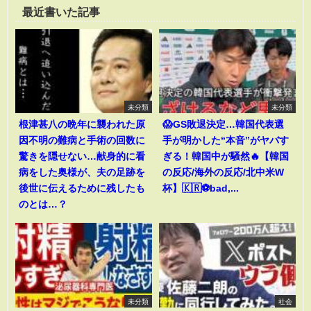
最近書いた記事
未分類
未分類
根津甚八の晩年に襲われた原
😱GS敗退決定…韓国代表選
因不明の難病と手術の回数に
手が明かした“本音”がヤバす
驚きを隠せない…献身的に看
ぎる！韓国中が騒然🔥【韓国
病をした奥様が、夫の足跡を
の反応/海外の反応/北中米W
後世に伝えるために残したも
杯】🇰🇷⚽bad,...
のとは…？
未分類
社会