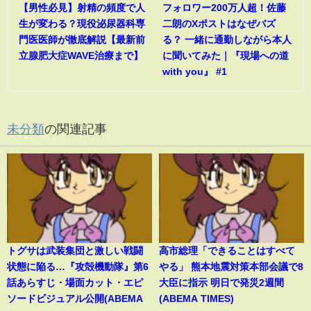
【男性必見】射精の頻度で人
フォロワー200万人超！佐藤
生が変わる？現役泌尿器科専
二朗のXポストはなぜバズ
門医医師が徹底解説【最新前
る？ 一緒に通勤しながら本人
立腺肥大症WAVE治療まで】
に聞いてみた｜『現場への道
with you』 #1
未分類
の関連記事
トグサは武装集団と激しい戦闘
高市総理「できることはすべて
状態に陥る…『攻殻機動隊』第6
やる」 熊本地震対策本部会議で8
話あらすじ・場面カット・エピ
大臣に指示 明日で発災2週間
ソードビジュアル公開(ABEMA
(ABEMA TIMES)