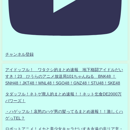
チャンネル登録
アイドッフル！ ワタクシ的まとめ速報 地下格闘アイドルだい
すき！23 ひうらのアニメ放送局101ちゃんねる BNK48 ！
SNH48！JKT48！MNL48！SGO48！GNZ48！STU48！SKE48
タダッフル！ネトゲ廃人的まとめ速報！！ネット乞食DE2000万
パワーズ！
・ハゲッフル！哀愁のハゲ男の髪ってるまとめ速報！！激しくハ
ゲっTEL？
ロボットアニメ！メカと美少女キャラだいすき永遠の非リア充・