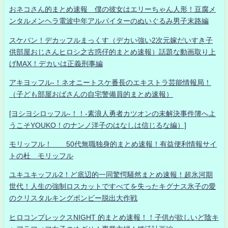
おネコさん的まとめ速報 僕の彼女はエリーちゃん人形！豆腐メ
ンタルメンヘラ電波中年アルバイターのぬいぐるみ男子末路編
スケバン！デカッフルまっくす（デカい強い2次元嫁だいすき子
供部屋おじさんヒロシ之古惑仔的まとめ速報）話題な動画取り上
げMAX！デカいは正義刑事編
アキヨッフル-！ネオニートスケ番長のエキストラ芸能情報局！
（子ども部屋おばさんの自宅警備員的まとめ速報）
[ヨシヨシロッフル-！！-素浪人勇者カツオンの未解決事件簿へよ
うこそYOUKO！のナンノ洋子のはなしは信じるな編）]
モリッフル！ 50代無職独身的まとめ速報！有益便利情報サイ
トの杜 モリッフル
ユキユキッフル2！ど底辺的一同驚愕騒然まとめ速報！超氷河期
世代！人生の強制ロスカットですべてを失ったキグナス氷子の愛
のクリスタルキングボンビー脱出大作戦
ヒロコンプレックスNIGHT 的まとめ速報！！子供が欲しいど陰キ