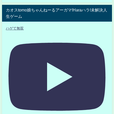
カオスtomo娘ちゃんねーるアーガマ!Haraハラ!未解決人
生ゲーム
ハゲて無双