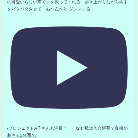
の可愛いらしい声で手を振ってくれる 起き上がりながら両手
をパタパタさせて 右へ左へと ダンスする
/プロジェクトA子さんも注目？ なぜ私は入会拒否？真相が
刺さる3分間？/