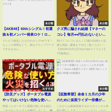
未分類
未分類
【AKB48】60thシングル！初選
クズ男に騙され結婚【マネーの
抜＆初メンバー発表ロケ！ロン
コレ】毎月●●円払わないといけ
グver【久しぶりのリップグロ
ない→1●歳から可哀想な相談... #
テレビで放送したもののロングverです！
助けてコレコレさん！17歳の妊婦から悲
ちょっと時間なくて、雑なテロップワーク
痛な相談...最後までぜひご覧ください！
ス】
コレコレ切り抜き
ですみません。...
【2020年10月11日YouTubeライブより】
?元動画は...
おすすめ
未分類
【防災グッズ】ポータブル電源
【拡散希望】余命１カ月の少年
やってはいけない危険な使い方
のために仮面ライダー俳優がと
｜火災を招く危険性もあるNG行
ったかっこよすぎる対応！！
間違ったポータブル電源の使い方を紹介。
これからも動画投稿するからチャンネル登
これはやっちゃダメを解説しました。 🎦
録お願いします！！ コメントはしっかり