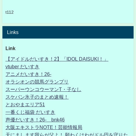
t112
Links
Link
【アイドルだいすき！2】「IDOL DAISUKI！」
vtuber だいすき
アニメだいすき！26-
オラシオンの競馬グランプリ
スーパーウンコウーマンT・子なし
スケバン氷子のまとめ速報！
とおやまエリア51
一番くじ福袋 だいすき
声優だいすき！26- bnk46
大阪エキストラNOTE！芸能情報局
天にまします我らが父よ！ 願わくはわがドル円を守りた