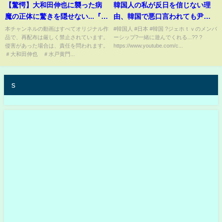
【驚愕】大和田伸也に襲った病
韓国人の私が反日を信じない理
魔の正体に驚きを隠せない...『水
由、韓国で悪口言われても尹大
戸黄門』格さん役で活躍した俳
統領を応援する理由を話します
本チャンネルの動画はすべてオリジナル作
#韓国人 #日本 #韓国 ?ジェホｔｖのメンバ
品で、再配布は厳しく禁止されています。
ーシップ?一緒に遊んでくれる...?? ?
優の子供の現在や住む目を疑う
侵害があった場合は、責任を問われます。
https://www.youtube.com/c...
豪邸に一同驚愕...
＃大和田伸也 ＃水戸黄門...
s