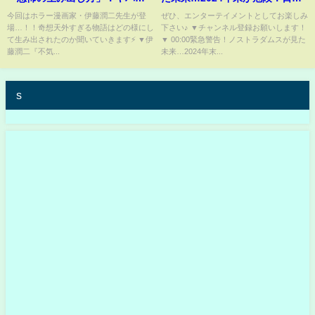
ぎる頭の中を徹底解剖ッ！！
にとんでもない事が起きる【都
今回はホラー漫画家・伊藤潤二先生が登
ぜひ、エンターテイメントとしてお楽しみ
場…！！奇想天外すぎる物語はどの様にし
下さい♪ ▼チャンネル登録お願いします！
【不気味の穴/うずまき/富江】
市伝説】【総集編】
て生み出されたのか聞いていきます⚡ ▼伊
▼ 00:00緊急警告！ノストラダムスが見た
藤潤二『不気...
未来…2024年末...
s