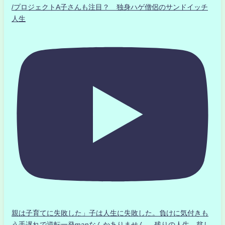
/プロジェクトA子さんも注目？ 独身ハゲ僧侶のサンドイッチ
人生
親は子育てに失敗した」子は人生に失敗した。負けに気付きも
う手遅れで逆転一発manなんかありません、 残りの人生、貧し