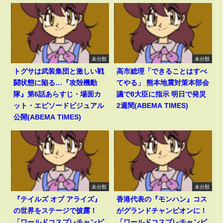
未分類
未分類
トグサは武装集団と激しい戦
高市総理「できることはすべ
闘状態に陥る…『攻殻機動
てやる」 熊本地震対策本部会
隊』第6話あらすじ・場面カ
議で8大臣に指示 明日で発災
ット・エピソードビジュアル
2週間(ABEMA TIMES)
公開(ABEMA TIMES)
未分類
未分類
『テイルズ オブ アライズ』
香港代表の『モンハン』コス
の世界をステージで披露！
がグランドチャンピオンに！
「ワールドコスプレチャンピ
「ワールドコスプレチャンピ