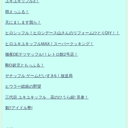
ユキユキッフル3！
萌えっふる！
天にまします我ら！
ヒロシッフル！ヒロシデース山さんのリフォームひとりDIY！！
ヒロユキユキッフルMAX！スーパークッキング！
徹夜DEテツヤッフル!！レトロ館2号店！
剛Q超児ともっふる！
ヤナッフル ゲームだいすき6！放送局
ヒウラー総統の野望
三代目 ユキユキッフル 花のひうら組! 見参！
魁!!アイドル塾!