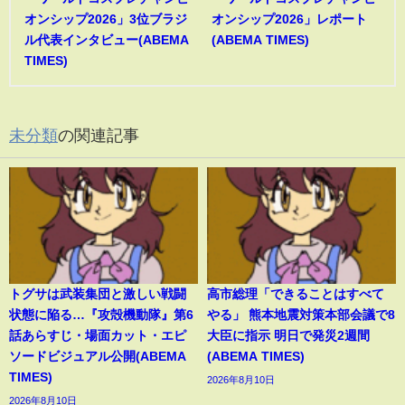
オンシップ2026」3位ブラジ
オンシップ2026」レポート
ル代表インタビュー(ABEMA
(ABEMA TIMES)
TIMES)
未分類
の関連記事
トグサは武装集団と激しい戦闘
高市総理「できることはすべて
状態に陥る…『攻殻機動隊』第6
やる」 熊本地震対策本部会議で8
話あらすじ・場面カット・エピ
大臣に指示 明日で発災2週間
ソードビジュアル公開(ABEMA
(ABEMA TIMES)
TIMES)
2026年8月10日
2026年8月10日