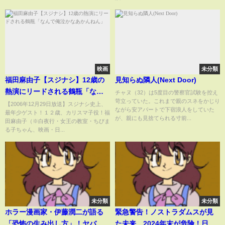
映画
未分類
福田麻由子【スジナシ】12歳の
見知らぬ隣人(Next Door)
熱演にリードされる鶴瓶「なん
チャヌ（32）は5度目の警察官試験を控え
苛立っていた。これまで親のスネをかじり
で俺泣かなあかんねん」
【2006年12月29日放送】スジナシ史上、
ながら安アパートで下宿浪人をしていた
最年少ゲスト！１２歳、カリスマ子役！福
が、親にも見捨てられる寸前...
田麻由子（※白夜行・女王の教室・ちびま
る子ちゃん、映画・日...
未分類
未分類
ホラー漫画家・伊藤潤二が語る
緊急警告！ノストラダムスが見
「恐怖の生み出し方」！ヤバす
た未来…2024年末が危険！日本