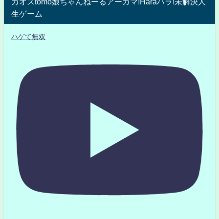
カオスtomo娘ちゃんねーるアーガマ!Haraハラ!未解決人
生ゲーム
ハゲて無双