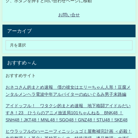
ク、ボタンを押すと問い合わせページに移動
お問い合せ
アーカイブ
おすすめ～ん
おすすめサイト
おネコさん的まとめ速報 僕の彼女はエリーちゃん人形！豆腐メ
ンタルメンヘラ電波中年アルバイターのぬいぐるみ男子末路編
アイドッフル！ ワタクシ的まとめ速報 地下格闘アイドルだい
すき！23 ひうらのアニメ放送局101ちゃんねる BNK48 ！
SNH48！JKT48！MNL48！SGO48！GNZ48！STU48！SKE48
ヒウラッフルのハーニーフィニッシュゴミ屋敷補完計画 ＜必殺！