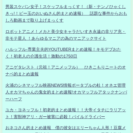
男装スケバン女子！スケッフルまっくす！（新・ナンノひゃくし
きっ!！ビー玉のおいぬさん的まとめ速報） 話題な事件からおも
しろ動画まで取り上げまっくす
ロボットアニメ！メカと美少女キャラだいすき永遠の非リア充・
非モテ星人 ！あらゆるマニアの為のマニアックサイト
ハルッフル-専業主夫的YOUTUBERまとめ速報！キモデブおた
く！初老人の介護生活！激動の1750日
アニゲタレスト（元祖！アニメッフル） ひきこもりニートのオ
ナベ的まとめ速報
火浦のシネマッフル映画NEWS情報ポータブルの杜！オネエ管理
人オカマちゃんの鬼女的まとめ速報!オカマッフルアタックナンバ
ーハーフ
ユカ・ヨネッフル！初老的まとめ速報！！大帝イタチにラリアッ
ト！害獣神アリ・ガー被害に必殺！パイルドライバー
おネコさん的まとめ速報 僕の彼女はエリーちゃん人形！豆腐メ