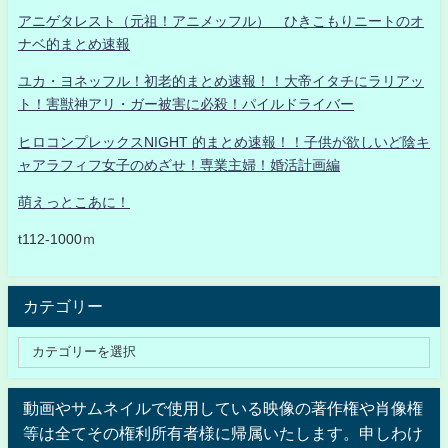
アニゲタレスト（元祖！アニメッフル） ひきこもりニートのオ
ナベ的まとめ速報
ユカ・ヨネッフル！初老的まとめ速報！！大帝イタチにラリアッ
ト！害獣神アリ・ガー被害に必殺！パイルドライバー
ヒロコンプレックスNIGHT 的まとめ速報！！子供が欲しいど陰キ
ャアラフィフ女子のめざせ！専業主婦！婚活計画編
萌えっとこあに！
t112-1000ｍ
カテゴリー
動画やサムネイルで使用している映像の著作権や肖像権
等は全てその権利所有者様に帰属いたします。申しわけ