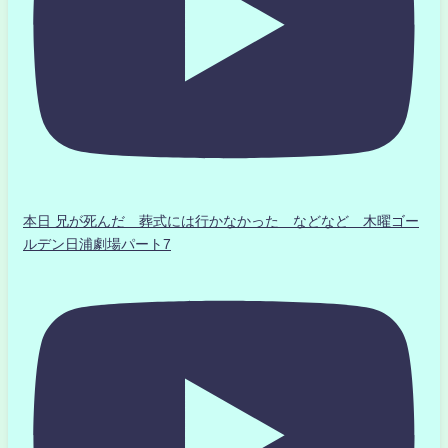
本日 兄が死んだ 葬式には行かなかった などなど 木曜ゴー
ルデン日浦劇場パート7