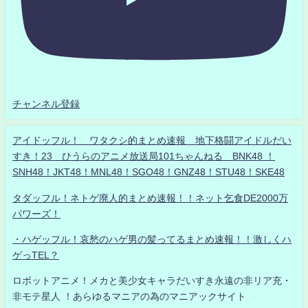
チャンネル登録
アイドッフル！ ワタクシ的まとめ速報 地下格闘アイドルだい
すき！23 ひうらのアニメ放送局101ちゃんねる BNK48 ！
SNH48！JKT48！MNL48！SGO48！GNZ48！STU48！SKE48
タダッフル！ネトゲ廃人的まとめ速報！！ネット乞食DE2000万
パワーズ！
・ハゲッフル！哀愁のハゲ男の髪ってるまとめ速報！！激しくハ
ゲっTEL？
ロボットアニメ！メカと美少女キャラだいすき永遠の非リア充・
非モテ星人 ！あらゆるマニアの為のマニアックサイト