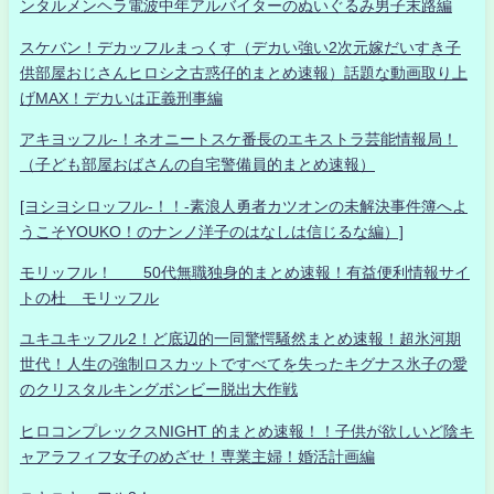
ンタルメンヘラ電波中年アルバイターのぬいぐるみ男子末路編
スケバン！デカッフルまっくす（デカい強い2次元嫁だいすき子
供部屋おじさんヒロシ之古惑仔的まとめ速報）話題な動画取り上
げMAX！デカいは正義刑事編
アキヨッフル-！ネオニートスケ番長のエキストラ芸能情報局！
（子ども部屋おばさんの自宅警備員的まとめ速報）
[ヨシヨシロッフル-！！-素浪人勇者カツオンの未解決事件簿へよ
うこそYOUKO！のナンノ洋子のはなしは信じるな編）]
モリッフル！ 50代無職独身的まとめ速報！有益便利情報サイ
トの杜 モリッフル
ユキユキッフル2！ど底辺的一同驚愕騒然まとめ速報！超氷河期
世代！人生の強制ロスカットですべてを失ったキグナス氷子の愛
のクリスタルキングボンビー脱出大作戦
ヒロコンプレックスNIGHT 的まとめ速報！！子供が欲しいど陰キ
ャアラフィフ女子のめざせ！専業主婦！婚活計画編