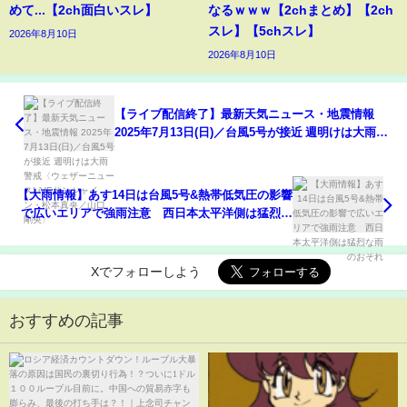
めて...【2ch面白いスレ】
なるｗｗｗ【2chまとめ】【2ch
スレ】【5chスレ】
2026年8月10日
2026年8月10日
【ライブ配信終了】最新天気ニュース・地震情報
2025年7月13日(日)／台風5号が接近 週明けは大雨警
戒〈ウェザーニュースLiVEサンシャイン・松本真央
／山口 剛央〉
【大雨情報】あす14日は台風5号&熱帯低気圧の影響
で広いエリアで強雨注意 西日本太平洋側は猛烈な
雨のおそれ
Xでフォローしよう
おすすめの記事