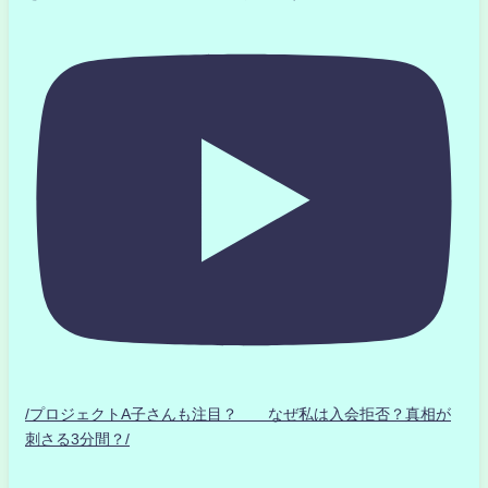
/プロジェクトA子さんも注目？ なぜ私は入会拒否？真相が
刺さる3分間？/