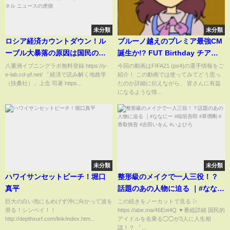
未分類
未分類
ロシア経済カウントダウン！ル
ブルーノ越えのプレミア最強CM
ーブル大暴落の原因は国民の裏
誕生か!? FUT Birthday チアゴ
切り行為！？ついに1ドル１００
プレーヤー レビュー【FIFA21
八重洲イブニングラボ無料登録 https://y-
今回の動画はFIFA21 (ps4)の選手情報をご
e-lab.cd-pf.net/ 「経済で読み解く地政学
紹介！ この動画では使ってみてどう思っ
ルーブル目前に。中国への貿易
UT(Ultimate Team)】
（扶桑社）」上念 司著 https...
たのか詳細に伝えながら、 皆さんに有益
赤字も膨らみ、最後の打ち手
になるような情...
は？！｜上念司チャンネル ニュ
ースの虎側
未分類
未分類
ハワイサンセットビーチ！堀口
整形級のメイクで一人三役！？
真平
話題のあの人物に迫る ｜#ななに
ー #稲垣吾郎 #草彅剛 #香取慎吾
巨大の白い泡にもめげず沖に向かって波を
この続きをノーカットで見る ▷
滑る！シンペイ！！
https://abe.ma/46Eot4Q ▼番組詳細 国民的
#吉田いをん #いよひろ
http://depthsurf.com/link/index.htm...
アイドルを名乗る◯◯が3人に人生相
談！？ 「...