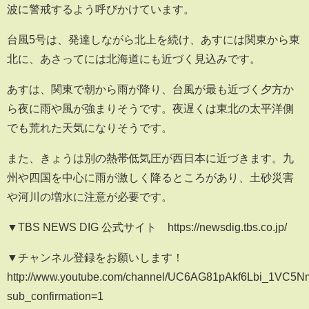
波に警戒するよう呼びかけています。
台風5号は、発達しながら北上を続け、あすには関東から東
北に、あさってには北海道にも近づく見込みです。
あすは、関東で朝から雨が降り、台風が最も近づく夕方か
ら夜に雨や風が強まりそうです。夜遅くは東北の太平洋側
でも荒れた天気になりそうです。
また、きょうは別の熱帯低気圧が西日本に近づきます。九
州や四国を中心に雨が激しく降るところがあり、土砂災害
や河川の増水に注意が必要です。
▼TBS NEWS DIG 公式サイト https://newsdig.tbs.co.jp/
▼チャンネル登録をお願いします！
http://www.youtube.com/channel/UC6AG81pAkf6Lbi_1VC5
sub_confirmation=1