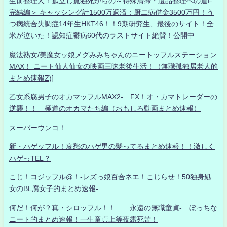
生前整理人！孤立し孤独死からの～特殊清掃・遺品整理への道F
完結編＞ キャッシング計1500万返済：厨二病借金3500万円！う
つ病統合失調症14年生HKT46！！9期研究生、最後のサイト！全
米が泣いた！認知症鬱病60代のラストサイト絶賛！公開中
魔法熟女/美魔女ッ娘メグみみちゃんのニートッフルステーション
MAX！ ニート仙人仙女の映画三昧老後生活！（無職孤独居老人的
まとめ速報Z)]
乙女系腐男子のオカマッフルMAX2- FX！オ・カマトレーダーの
逆襲！！ 極道のオカマたち編（おもしろ動画まとめ速報）
スーパーウンコ！
新・ハゲッフル！哀愁のハゲ男の髪ってるまとめ速報！！激しく
ハゲっTEL？
こじ！コジッフル@！-レズっ娘百合ネエ！こじらせ！50独身処
女のBL腐女子的まとめ速報-
何だ！何が？真・シロッフル！！ 永遠の無職童貞- ぼっちな
ニート的まとめ速報！一生童貞上等夜露死苦！