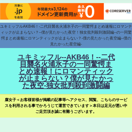
ユキミッフルAKB46！-二代目襲名火浦氷子の一同驚愕まとめ速報にロマンテ
ィックが止まらない？--僕が見たかった夜空！独女批判殺到激闘編--の一同驚
愕まとめ速報にロマンティックが止まらない？-僕の見たかった夜空編--僕の
見たかった星空編-
ユキミッフル--AKB46！--二代
目襲名火浦氷子の一同驚愕ま
とめ速報！にロマンティック
が止まらない？僕が見たかっ
た夜空-独女批判殺到激闘編
腐女子＜お客様皆様が掲載の記事等へアクセス、閲覧、こちらのサービ
スを利用される事でかろうじて運営できています＞本日は足元が悪い中
ご足労頂き誠に有難うございます。