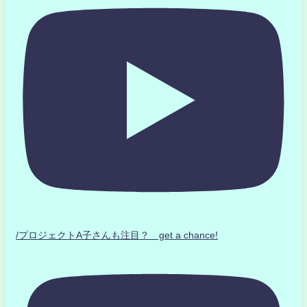
/プロジェクトA子さんも注目？ get a chance!