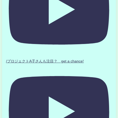
/プロジェクトA子さんも注目？ get a chance!