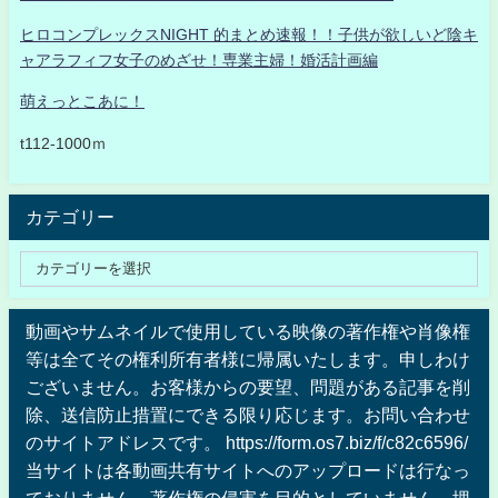
ヒロコンプレックスNIGHT 的まとめ速報！！子供が欲しいど陰キ
ャアラフィフ女子のめざせ！専業主婦！婚活計画編
萌えっとこあに！
t112-1000ｍ
カテゴリー
動画やサムネイルで使用している映像の著作権や肖像権
等は全てその権利所有者様に帰属いたします。申しわけ
ございません。お客様からの要望、問題がある記事を削
除、送信防止措置にできる限り応じます。お問い合わせ
のサイトアドレスです。 https://form.os7.biz/f/c82c6596/
当サイトは各動画共有サイトへのアップロードは行なっ
ておりません、著作権の侵害を目的としていません、埋