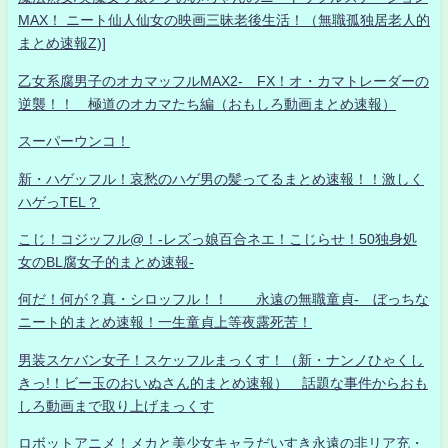
MAX！ ニート仙人仙女の映画三昧老後生活！（無職孤独居老人的
まとめ速報Z)]
乙女系腐男子のオカマッフルMAX2- FX！オ・カマトレーダーの
逆襲！！ 極道のオカマたち編（おもしろ動画まとめ速報）
スーパーウンコ！
新・ハゲッフル！哀愁のハゲ男の髪ってるまとめ速報！！激しく
ハゲっTEL？
こじ！コジッフル@！-レズっ娘百合ネエ！こじらせ！50独身処
女のBL腐女子的まとめ速報-
何だ！何が？真・シロッフル！！ 永遠の無職童貞- ぼっちな
ニート的まとめ速報！一生童貞上等夜露死苦！
男装スケバン女子！スケッフルまっくす！（新・ナンノひゃくし
きっ!！ビー玉のおいぬさん的まとめ速報） 話題な事件からおも
しろ動画まで取り上げまっくす
ロボットアニメ！メカと美少女キャラだいすき永遠の非リア充・