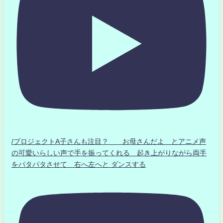
/プロジェクトA子さんも注目？ お母さんだよ とアニメ声
の可愛いらしい声で手を振ってくれる 起き上がりながら両手
をパタパタさせて 右へ左へと ダンスする