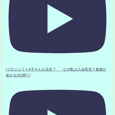
/プロジェクトA子さんも注目？ なぜ私は入会拒否？真相が
刺さる3分間？/