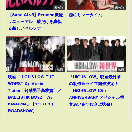
未分類
未分類
【Suno AI v5】Persona機能
恋のサマータイム
リニューアル－歌だけを真似
る新しいペルソナ
映画
映画
映画『HiGH＆LOW THE
「HiGH&LOW」映画最終章
WORST X』Music
の制作＆ライブ開催決定！
Trailer〔鈴蘭男子高校篇〕／
（HiGH&LOW 10th
BALLISTIK BOYZ「We
ANNIVERSARY スペシャル舞
never die」【9.9（Fri.）
台あいさつ付き上映会）
ROADSHOW】