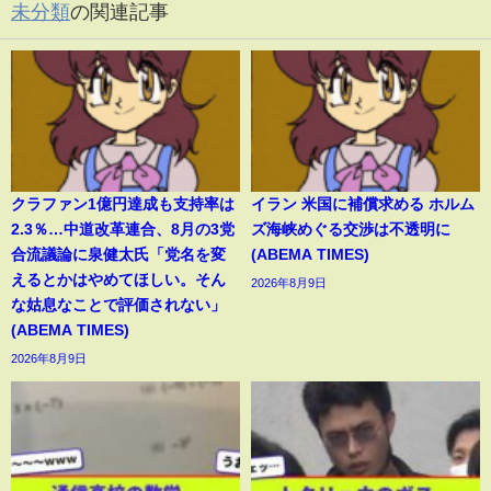
未分類
の関連記事
クラファン1億円達成も支持率は
イラン 米国に補償求める ホルム
2.3％…中道改革連合、8月の3党
ズ海峡めぐる交渉は不透明に
合流議論に泉健太氏「党名を変
(ABEMA TIMES)
えるとかはやめてほしい。そん
2026年8月9日
な姑息なことで評価されない」
(ABEMA TIMES)
2026年8月9日