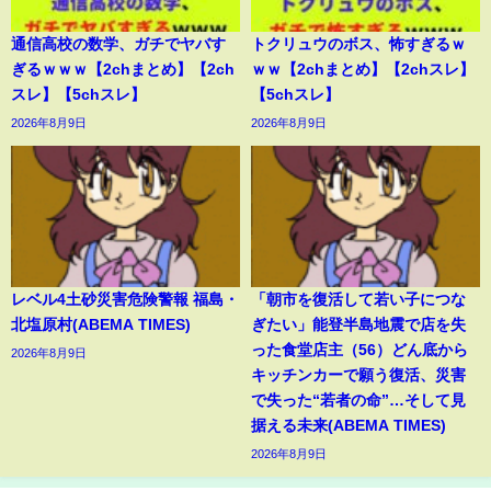
通信高校の数学、ガチでヤバす
トクリュウのボス、怖すぎるｗ
ぎるｗｗｗ【2chまとめ】【2ch
ｗｗ【2chまとめ】【2chスレ】
スレ】【5chスレ】
【5chスレ】
2026年8月9日
2026年8月9日
レベル4土砂災害危険警報 福島・
「朝市を復活して若い子につな
北塩原村(ABEMA TIMES)
ぎたい」能登半島地震で店を失
った食堂店主（56）どん底から
2026年8月9日
キッチンカーで願う復活、災害
で失った“若者の命”…そして見
据える未来(ABEMA TIMES)
2026年8月9日