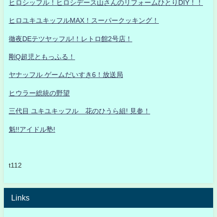
ヒロシッフル！ヒロシデース山さんのリフォームひとりDIY！！
ヒロユキユキッフルMAX！スーパークッキング！
徹夜DEテツヤッフル!！レトロ館2号店！
剛Q超児ともっふる！
ヤナッフル ゲームだいすき6！放送局
ヒウラー総統の野望
三代目 ユキユキッフル 花のひうら組! 見参！
魁!!アイドル塾!
t112
Links