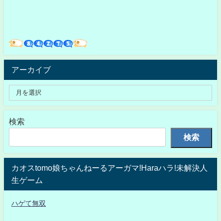
アーカイブ
検索
検索
カオスtomo娘ちゃんねーるアーガマ!Haraハラ!未解決人
生ゲーム
ハゲて無双