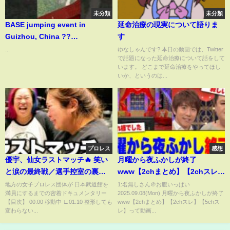
未分類
未分類
BASE jumping event in
延命治療の現実について語りま
Guizhou, China ??
す
#adrenaline #china #travel
...
ゆなしゃんです? 本日の動画では、Twitter
で話題になった延命治療について話をして
#flying #basejump
います。 どこまで延命治療をやってほし
#mountains
いか、というのは...
プロレス
感想
優宇、仙女ラストマッチ🔥 笑い
月曜から夜ふかしが終了
と涙の最終戦／選手控室の裏側
www【2chまとめ】【2chスレ】
【武道館への道 Ep.6】
【5chスレ】
地方の女子プロレス団体が 日本武道館を
1:名無しさん＠お腹いっぱい
満員にするまでの密着ドキュメンタリー
2025.09.08(Mon) 月曜から夜ふかしが終了
【目次】 00:00 移動中 ∟01:10 整形しても
www【2chまとめ】【2chスレ】【5chス
変わらない...
レ】って動画...