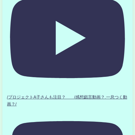
/プロジェクトA子さんも注目？ /感想戯言動画？.一息つく動
画？/