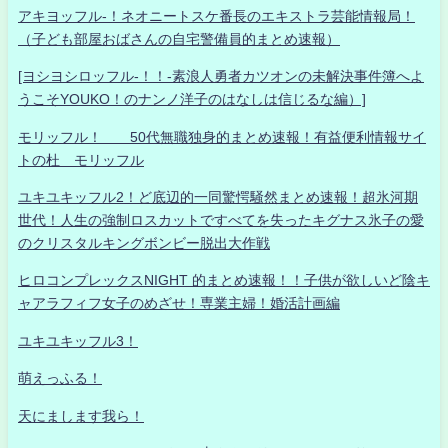
アキヨッフル-！ネオニートスケ番長のエキストラ芸能情報局！
（子ども部屋おばさんの自宅警備員的まとめ速報）
[ヨシヨシロッフル-！！-素浪人勇者カツオンの未解決事件簿へよ
うこそYOUKO！のナンノ洋子のはなしは信じるな編）]
モリッフル！ 50代無職独身的まとめ速報！有益便利情報サイ
トの杜 モリッフル
ユキユキッフル2！ど底辺的一同驚愕騒然まとめ速報！超氷河期
世代！人生の強制ロスカットですべてを失ったキグナス氷子の愛
のクリスタルキングボンビー脱出大作戦
ヒロコンプレックスNIGHT 的まとめ速報！！子供が欲しいど陰キ
ャアラフィフ女子のめざせ！専業主婦！婚活計画編
ユキユキッフル3！
萌えっふる！
天にまします我ら！