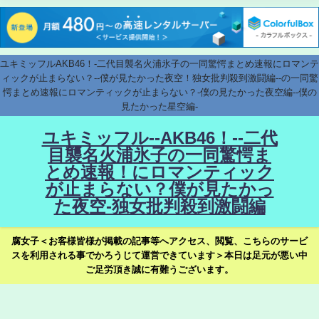
ユキミッフルAKB46！-二代目襲名火浦氷子の一同驚愕まとめ速報にロマンテ
ィックが止まらない？--僕が見たかった夜空！独女批判殺到激闘編--の一同驚
愕まとめ速報にロマンティックが止まらない？-僕の見たかった夜空編--僕の
見たかった星空編-
ユキミッフル--AKB46！--二代
目襲名火浦氷子の一同驚愕ま
とめ速報！にロマンティック
が止まらない？僕が見たかっ
た夜空-独女批判殺到激闘編
腐女子＜お客様皆様が掲載の記事等へアクセス、閲覧、こちらのサービ
スを利用される事でかろうじて運営できています＞本日は足元が悪い中
ご足労頂き誠に有難うございます。