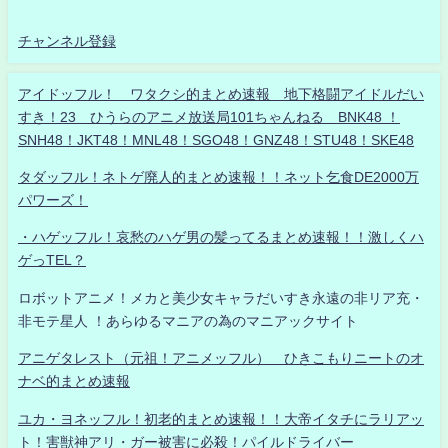
チャンネル登録
アイドッフル！ ワタクシ的まとめ速報 地下格闘アイドルだい
すき！23 ひうらのアニメ放送局101ちゃんねる BNK48 ！
SNH48！JKT48！MNL48！SGO48！GNZ48！STU48！SKE48
タダッフル！ネトゲ廃人的まとめ速報！！ネット乞食DE2000万
パワーズ！
・ハゲッフル！哀愁のハゲ男の髪ってるまとめ速報！！激しくハ
ゲっTEL？
ロボットアニメ！メカと美少女キャラだいすき永遠の非リア充・
非モテ星人 ！あらゆるマニアの為のマニアックサイト
アニゲタレスト（元祖！アニメッフル） ひきこもりニートのオ
ナベ的まとめ速報
ユカ・ヨネッフル！初老的まとめ速報！！大帝イタチにラリアッ
ト！害獣神アリ・ガー被害に必殺！パイルドライバー