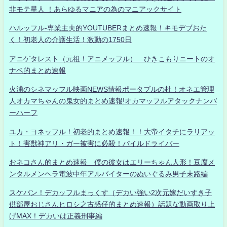
非モテ星人 ！あらゆるマニアの為のマニアックサイト
ハルッフル-専業主夫的YOUTUBERまとめ速報！キモデブおた
く！初老人の介護生活！激動の1750日
アニゲタレスト（元祖！アニメッフル） ひきこもりニートのオ
ナベ的まとめ速報
火浦のシネマッフル映画NEWS情報ポータブルの杜！オネエ管理
人オカマちゃんの鬼女的まとめ速報!オカマッフルアタックナンバ
ーハーフ
ユカ・ヨネッフル！初老的まとめ速報！！大帝イタチにラリアッ
ト！害獣神アリ・ガー被害に必殺！パイルドライバー
おネコさん的まとめ速報 僕の彼女はエリーちゃん人形！豆腐メ
ンタルメンヘラ電波中年アルバイターのぬいぐるみ男子末路編
スケバン！デカッフルまっくす（デカい強い2次元嫁だいすき子
供部屋おじさんヒロシ之古惑仔的まとめ速報）話題な動画取り上
げMAX！デカいは正義刑事編