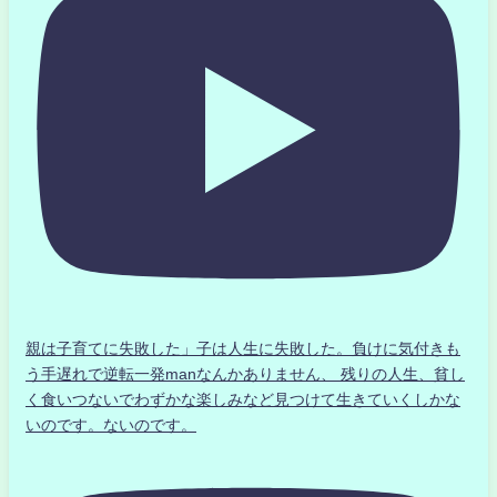
親は子育てに失敗した」子は人生に失敗した。負けに気付きも
う手遅れで逆転一発manなんかありません、 残りの人生、貧し
く食いつないでわずかな楽しみなど見つけて生きていくしかな
いのです。ないのです。