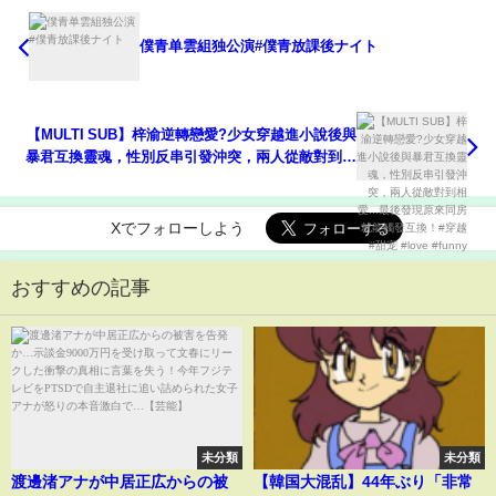
僕青单雲組独公演#僕青放課後ナイト
【MULTI SUB】梓渝逆轉戀愛?少女穿越進小說後與
暴君互換靈魂，性別反串引發沖突，兩人從敵對到相
愛...最後發現原來同房就能觸發互換！#穿越 #甜宠
#love #funny
Xでフォローしよう
おすすめの記事
未分類
未分類
渡邊渚アナが中居正広からの被
【韓国大混乱】44年ぶり「非常