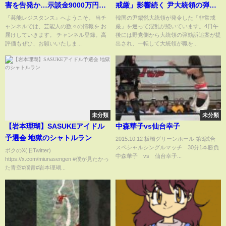
害を告発か…示談金9000万円を
戒厳」影響続く 尹大統領の弾劾
受け取って文春にリークした衝
訴追案も
『芸能レジスタンス』へようこそ。 当チ
韓国の尹錫悦大統領が発令した「非常戒
ャンネルでは、芸能人の数々の情報を お
厳」を巡って混乱が続いています。4日午
撃の真相に言葉を失う！今年フ
届けしていきます。 チャンネル登録。高
後には野党側から大統領の弾劾訴追案が提
ジテレビをPTSDで自主退社に追
評価もぜひ、お願いいたしま...
出され、一転して大統領が職を...
い詰められた女子アナが怒りの
本音激白で…【芸能】
未分類
未分類
【岩本理瑚】SASUKEアイドル
中森華子vs仙台幸子
予選会 地獄のシャトルラン
2015.10.12 板橋グリーンホール 第3試合
スペシャルシングルマッチ 30分1本勝負
ボクのX(旧Twitter)
中森華子 vs 仙台幸子...
https://x.com/miunasengen #僕が見たかっ
た青空#僕青#岩本理瑚...