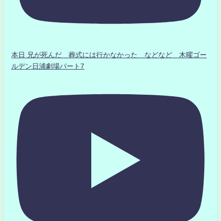
本日 兄が死んだ 葬式には行かなかった などなど 木曜ゴー
ルデン日浦劇場パート7