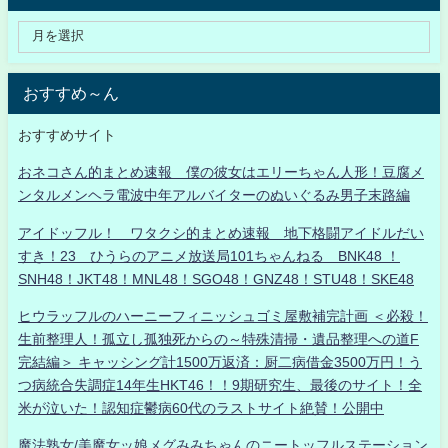
おすすめ～ん
おすすめサイト
おネコさん的まとめ速報 僕の彼女はエリーちゃん人形！豆腐メ
ンタルメンヘラ電波中年アルバイターのぬいぐるみ男子末路編
アイドッフル！ ワタクシ的まとめ速報 地下格闘アイドルだい
すき！23 ひうらのアニメ放送局101ちゃんねる BNK48 ！
SNH48！JKT48！MNL48！SGO48！GNZ48！STU48！SKE48
ヒウラッフルのハーニーフィニッシュゴミ屋敷補完計画 ＜必殺！
生前整理人！孤立し孤独死からの～特殊清掃・遺品整理への道F
完結編＞ キャッシング計1500万返済：厨二病借金3500万円！う
つ病統合失調症14年生HKT46！！9期研究生、最後のサイト！全
米が泣いた！認知症鬱病60代のラストサイト絶賛！公開中
魔法熟女/美魔女ッ娘メグみみちゃんのニートッフルステーション