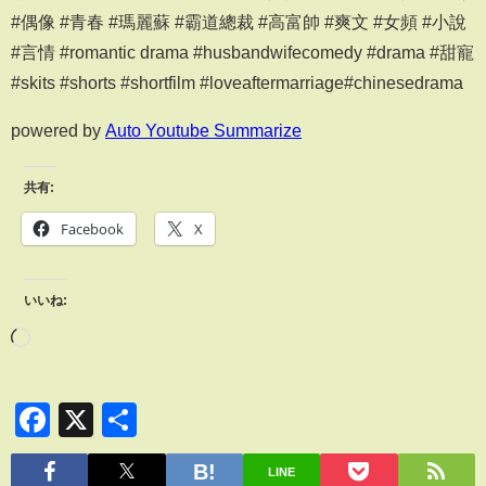
#偶像 #青春 #瑪麗蘇 #霸道總裁 #高富帥 #爽文 #女頻 #小說
#言情 #romantic drama #husbandwifecomedy #drama #甜寵
#skits #shorts #shortfilm #loveaftermarriage#chinesedrama
powered by
Auto Youtube Summarize
共有:
Facebook
X
いいね:
Facebook
X
共
有
LINE