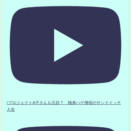
/プロジェクトA子さんも注目？ 独身ハゲ僧侶のサンドイッチ
人生