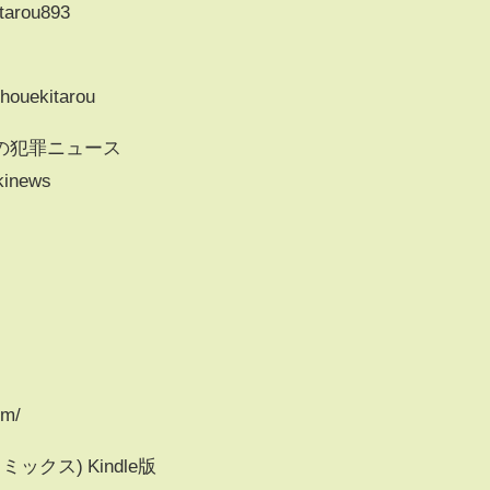
3tarou893
houekitarou
の犯罪ニュース
ekinews
sm/
クス) Kindle版