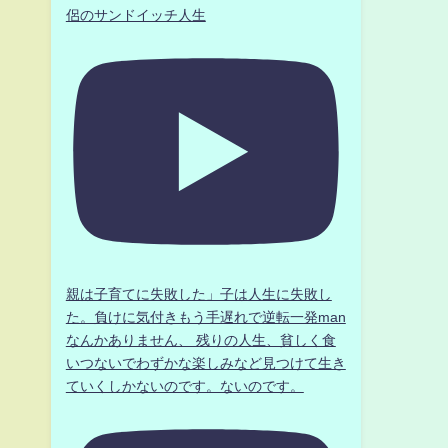
侶のサンドイッチ人生
親は子育てに失敗した」子は人生に失敗し
た。負けに気付きもう手遅れで逆転一発man
なんかありません、 残りの人生、貧しく食
いつないでわずかな楽しみなど見つけて生き
ていくしかないのです。ないのです。