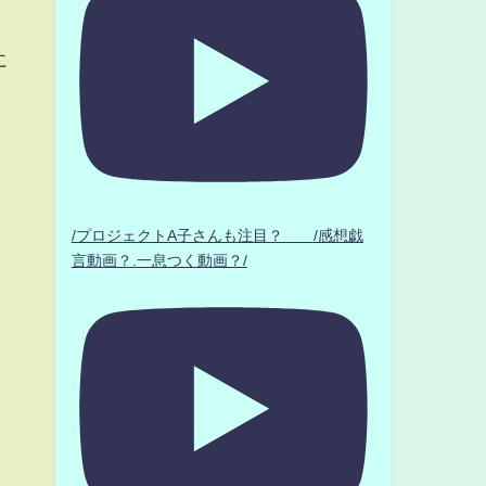
に
/プロジェクトA子さんも注目？ /感想戯
言動画？.一息つく動画？/