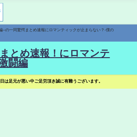
編--の一同驚愕まとめ速報にロマンティックが止まらない？-僕の
驚愕まとめ速報！にロマンテ
激闘編
日は足元が悪い中ご足労頂き誠に有難うございます。