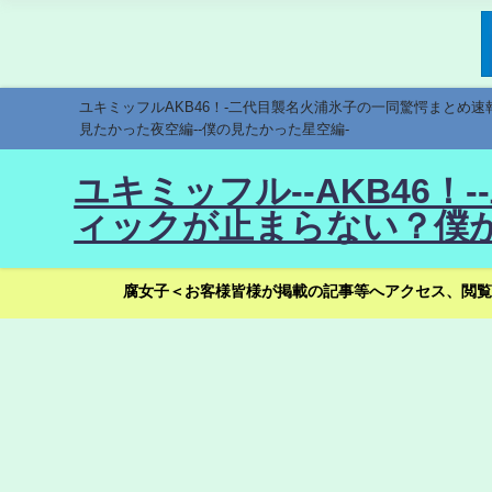
ユキミッフルAKB46！-二代目襲名火浦氷子の一同驚愕まとめ
見たかった夜空編--僕の見たかった星空編-
ユキミッフル--AKB46
ィックが止まらない？僕が
腐女子＜お客様皆様が掲載の記事等へアクセス、閲覧