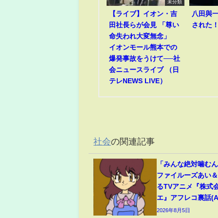
未分類
【ライブ】イオン・吉
八田與
田社長らが会見 「尊い
された
命失われ大変無念」
イオンモール熊本での
爆発事故をうけて──社
会ニュースライブ （日
テレNEWS LIVE）
社会
の関連記事
「みんな絶対噛む
ファイルーズあい
るTVアニメ『株式
エ』アフレコ裏話(ABE
2026年8月5日