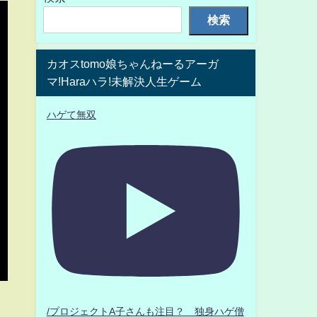
検索
カオスtomo娘ちゃんねーるアーガ
マ!Haraハラ!未解決人生ゲーム
ハゲて無双
/プロジェクトA子さんも注目？ 独身ハゲ僧