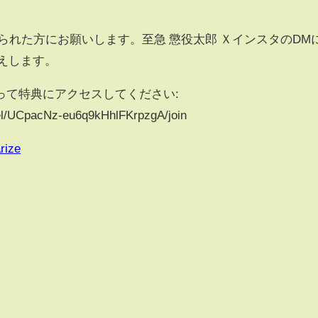
られた方にお願いします。至急 懲役太郎 ＸインスタのDM
伝えします。
って特典にアクセスしてください:
el/UCpacNz-eu6q9kHhlFKrpzgA/join
rize