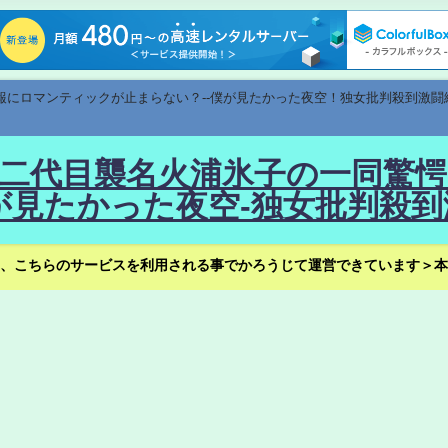
速報にロマンティックが止まらない？--僕が見たかった夜空！独女批判殺到激闘
！--二代目襲名火浦氷子の一同
見たかった夜空-独女批判殺到
、こちらのサービスを利用される事でかろうじて運営できています＞本