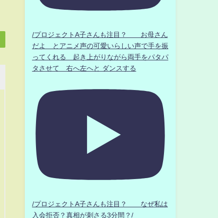
/プロジェクトA子さんも注目？ お母さん
だよ とアニメ声の可愛いらしい声で手を振
ってくれる 起き上がりながら両手をパタパ
タさせて 右へ左へと ダンスする
/プロジェクトA子さんも注目？ なぜ私は
入会拒否？真相が刺さる3分間？/