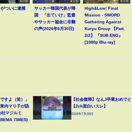
未分類
未分類
未分類
一がついに逮捕
サッカー韓国代表が帰
High&Low: Final
！
国 「出ていけ」監督
Mission - SWORD
やサッカー協会に非難
Gathering Against
の声(2026年6月30日)
Kuryu Group 【Part.
2/2】 『SUB ENG』
[1080p Blu-ray]
んですよ（笑）」
【社会復帰】なんJ卒業おめでと
＆東内マリ子が語
【2ch面白いスレ】
会社マジルミ
2026年7月30日
MA TIMES)