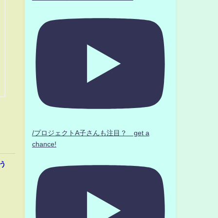
/プロジェクトA子さんも注目？ get a
chance!
う