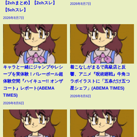
【2chまとめ】【2chスレ】
2026年8月7日
【5chスレ】
2026年8月7日
キャラと一緒にジャンプやレシ
着こなしがまるで高級店と反
ーブを実体験！バレーボール超
響、アニメ『呪術廻戦』牛角コ
体験空間『ハイキュー!! オンザ
ラボイラストに「五条だけ五つ
コート』レポート(ABEMA
星シェフ」(ABEMA TIMES)
TIMES)
2026年8月6日
2026年8月6日