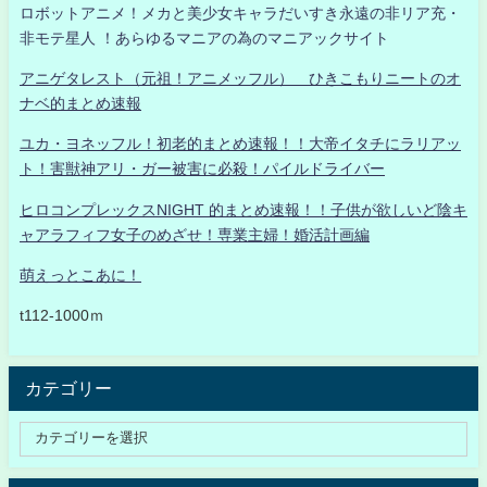
ロボットアニメ！メカと美少女キャラだいすき永遠の非リア充・
非モテ星人 ！あらゆるマニアの為のマニアックサイト
アニゲタレスト（元祖！アニメッフル） ひきこもりニートのオ
ナベ的まとめ速報
ユカ・ヨネッフル！初老的まとめ速報！！大帝イタチにラリアッ
ト！害獣神アリ・ガー被害に必殺！パイルドライバー
ヒロコンプレックスNIGHT 的まとめ速報！！子供が欲しいど陰キ
ャアラフィフ女子のめざせ！専業主婦！婚活計画編
萌えっとこあに！
t112-1000ｍ
カテゴリー