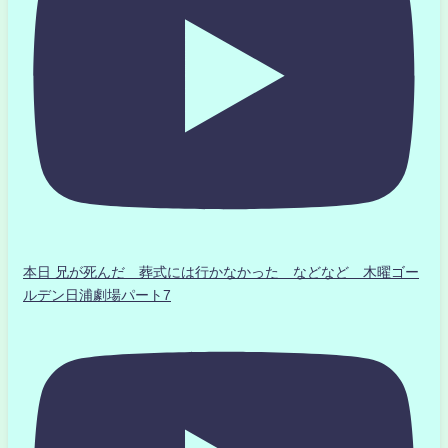
本日 兄が死んだ 葬式には行かなかった などなど 木曜ゴー
ルデン日浦劇場パート7