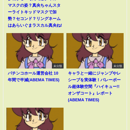
マスクの姿？真央ちゃんスタ
ーライトキッドマスクで加
勢？セコンド？リングネーム
はあらいぐまラスカル真央ね!
未分類
未分類
パチンコホール運営会社 10
キャラと一緒にジャンプやレ
年間で半減(ABEMA TIMES)
シーブを実体験！バレーボー
ル超体験空間『ハイキュー!!
オンザコート』レポート
(ABEMA TIMES)