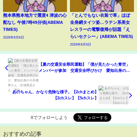
熊本県熊本地方で震度4 津波の心
「とんでもない衣装で草」ほぼ
配なし 午後7時49分頃(ABEMA
全身網タイツ姿…ラテン系美女
TIMES)
レスラーの電撃復帰が話題「え
らいセクシー」(ABEMA TIMES)
2026年8月6日
2026年8月6日
【夏の交通安全県民運動】「僕が見たかった青空」
メンバーが参加 交通安全呼びかけ 愛知出身の今
井優希さん・杉浦英恋さん 愛知
あのちゃん、かなり危険な様子。【2chまとめ】
【2chスレ】【5chスレ】
Xでフォローしよう
おすすめの記事