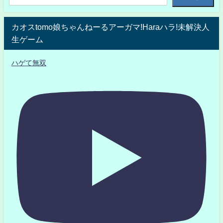
カオスtomo娘ちゃんねーるアーガマ!Haraハラ!未解決人
生ゲーム
ハゲて無双