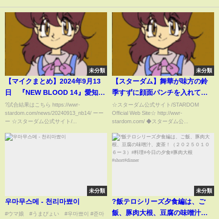
未分類
未分類
【マイクまとめ】2024年9月13
【スターダム】舞華が味方の鈴
日 『NEW BLOOD 14』愛知・
季すずに顔面パンチを入れて大
中日ホール（名古屋・栄）
暴走！リングを去る舞華をジュ
?試合結果はこちら https://wwr-
☆スターダム公式サイト/STARDOM
stardom.com/news/20240913_nb14/ ーー
Official Web Site☆ http://wwr-
【STARDOM】
リアが追う『舞華落ち着いて！
ー ☆スターダム公式サイト/...
stardom.com/ ◆スターダム公...
落ち着け、落ち着け、落ち着
け！見て、見て！』-10.9名古屋
大会-【STARDOM】
未分類
未分類
우마무스메 - 천리마뾰이
?飯テロシリーズ夕食編は、ご
飯、豚肉大根、豆腐の味噌汁、
#ウマ娘 #うまぴょい #우마뾰이 #준마