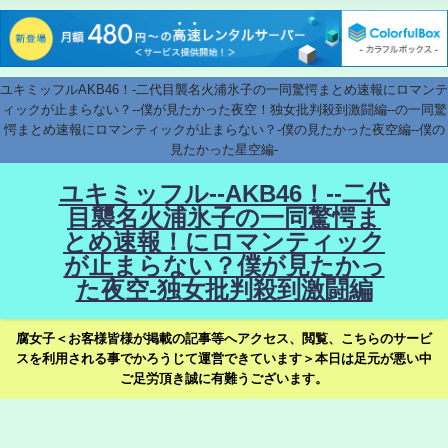
ユキミッフルAKB46！-二代目襲名火浦氷子の一同驚愕まとめ速報にロマンテ
ィックが止まらない？--僕が見たかった夜空！独女批判殺到激闘編--の一同驚
愕まとめ速報にロマンティックが止まらない？-僕の見たかった夜空編--僕の
見たかった星空編-
ユキミッフル--AKB46！--二代
目襲名火浦氷子の一同驚愕ま
とめ速報！にロマンティック
が止まらない？僕が見たかっ
た夜空-独女批判殺到激闘編
腐女子＜お客様皆様が掲載の記事等へアクセス、閲覧、こちらのサービ
スを利用される事でかろうじて運営できています＞本日は足元が悪い中
ご足労頂き誠に有難うございます。