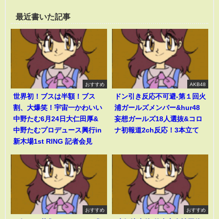
最近書いた記事
おすすめ
AKB48
世界初！ブスは半額！ブス
ドン引き反応不可避-第１回火
割、大爆笑！宇宙一かわいい
浦ガールズメンバー&hur48
中野たむ6月24日大仁田厚&
妄想ガールズ18人選抜&コロ
中野たむプロデュース興行in
ナ初報道2ch反応！3本立て
新木場1st RING 記者会見
おすすめ
おすすめ