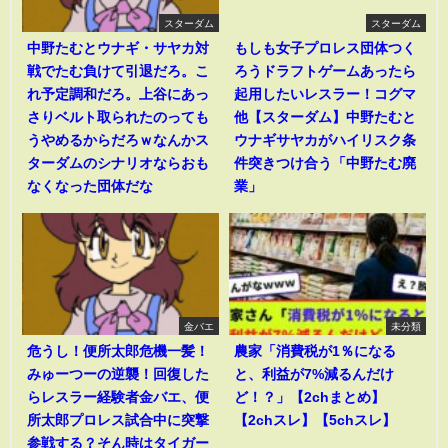
スターダム
スターダム
中野たむとウナギ・サヤカ対
もしも女子プロレス団体つく
戦でたむ負けて引退だろ。こ
ろうドラフトゲームあったら
れ予定調和だろ。上谷にあっ
起用したいレスラー！コグマ
さりベルト取られたのっても
他【スターダム】中野たむと
うやめるからだろｗなんかス
ウナギサヤカがハイリスク条
ターダムのシナリオならおも
件突きつけ合う「中野たむ廃
なくなった団体だな
業」
金バエ
未分類
危うし！便所太郎危機一髪！
農家「消費税が1％になる
みゅーつーの逆襲！回復した
と、利益が7%減るんだけ
らレスラー経験者金バエ、便
ど！？」【2chまとめ】
所太郎プロレス試合中に突撃
【2chスレ】【5chスレ】
参戦する？そん時はタイガー