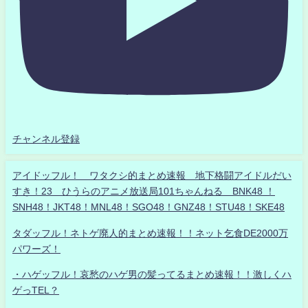
チャンネル登録
アイドッフル！ ワタクシ的まとめ速報 地下格闘アイドルだい
すき！23 ひうらのアニメ放送局101ちゃんねる BNK48 ！
SNH48！JKT48！MNL48！SGO48！GNZ48！STU48！SKE48
タダッフル！ネトゲ廃人的まとめ速報！！ネット乞食DE2000万
パワーズ！
・ハゲッフル！哀愁のハゲ男の髪ってるまとめ速報！！激しくハ
ゲっTEL？