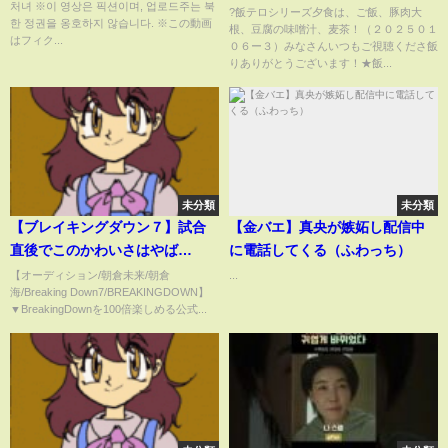
처녀 ※이 영상은 픽션이며, 업로드주는 북
麦茶！（２０２５０１０６ー
?飯テロシリーズ夕食は、ご飯、豚肉大
한 정권을 옹호하지 않습니다. ※この動画
根、豆腐の味噌汁、麦茶！（２０２５０１
３）#料理#今日の夕食#豚肉大根
はフィク...
０６ー３）みなさんいつもご視聴くださ飯
#short#dinner
りありがとうございます！★飯...
未分類
未分類
【ブレイキングダウン７】試合
【金バエ】真央が嫉妬し配信中
直後でこのかわいさはやば
に電話してくる（ふわっち）
い...#shorts
【オーディション/朝倉未来/朝倉
...
海/Breaking Down7/BREAKINGDOWN】
▼BreakingDownを100倍楽しめる公式...