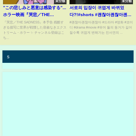
未分類
未分類
”この悲しみと悪意は感染する”...
서로의 입장이 귀엽게 바뀌었
ホラー映画『哭悲／THE
다?!#shorts #괜찮아괜찮아괜찮
SADNESS』予告
아
『哭悲／THE SADNESS』本予告 残酷す
#괜찮아괜찮아괜찮아 #드라마 #영화 #코미
ぎる描写に世界が戦慄した容赦なきエクス
디 #drama #movie #유머 둘의 동거가 길어
トリーム・ホラー ✨ チャンネル登録はこ
질수록 귀엽게 변해가는 진서연의 ...
ち...
s