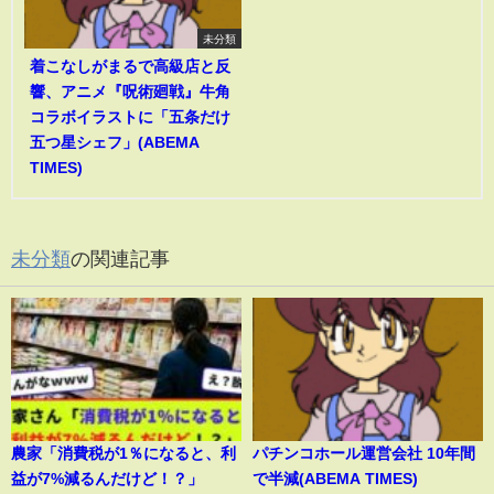
未分類
着こなしがまるで高級店と反
響、アニメ『呪術廻戦』牛角
コラボイラストに「五条だけ
五つ星シェフ」(ABEMA
TIMES)
未分類
の関連記事
農家「消費税が1％になると、利
パチンコホール運営会社 10年間
益が7%減るんだけど！？」
で半減(ABEMA TIMES)