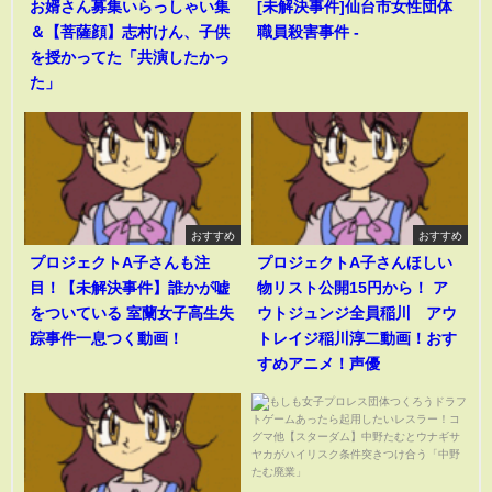
お婿さん募集いらっしゃい集
[未解決事件]仙台市女性団体
＆【菩薩顔】志村けん、子供
職員殺害事件 -
を授かってた「共演したかっ
た」
おすすめ
おすすめ
プロジェクトA子さんも注
プロジェクトA子さんほしい
目！【未解決事件】誰かが嘘
物リスト公開15円から！ ア
をついている 室蘭女子高生失
ウトジュンジ全員稲川 アウ
踪事件一息つく動画！
トレイジ稲川淳二動画！おす
すめアニメ！声優