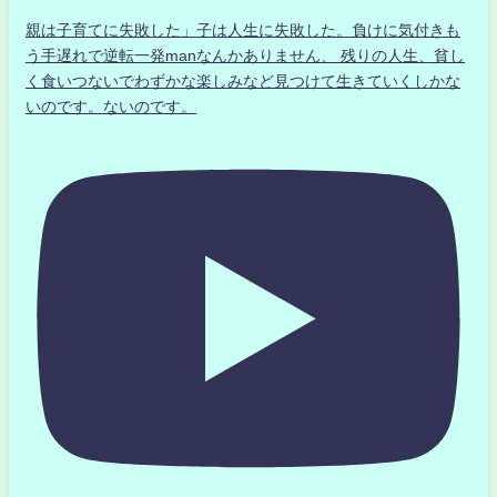
親は子育てに失敗した」子は人生に失敗した。負けに気付きも
う手遅れで逆転一発manなんかありません、 残りの人生、貧し
く食いつないでわずかな楽しみなど見つけて生きていくしかな
いのです。ないのです。