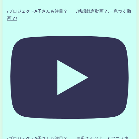
/プロジェクトA子さんも注目？ /感想戯言動画？.一息つく動
画？/
/プロジェクトA子さんも注目？ お母さんだよ とアニメ声