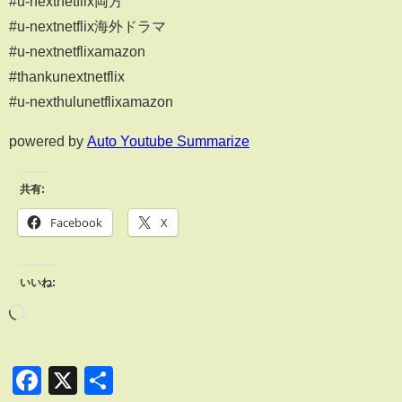
#u-nextnetflix両方
#u-nextnetflix海外ドラマ
#u-nextnetflixamazon
#thankunextnetflix
#u-nexthulunetflixamazon
powered by
Auto Youtube Summarize
共有:
Facebook
X
いいね:
Facebook
X
共