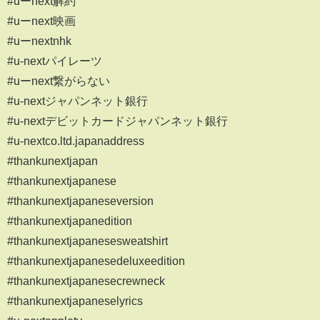
#uーnext解約
#uーnext映画
#uーnextnhk
#u-nextパイレーツ
#uーnext繋がらない
#u-nextジャパンネット銀行
#u-nextデビットカードジャパンネット銀行
#u-nextco.ltd.japanaddress
#thankunextjapan
#thankunextjapanese
#thankunextjapaneseversion
#thankunextjapanedition
#thankunextjapanesesweatshirt
#thankunextjapanesedeluxeedition
#thankunextjapanesecrewneck
#thankunextjapaneselyrics