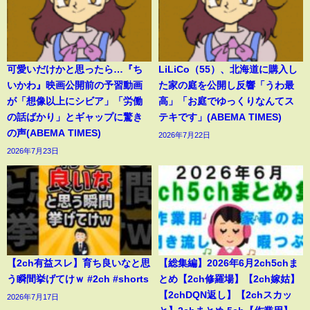
可愛いだけかと思ったら…『ち
LiLiCo（55）、北海道に購入し
いかわ』映画公開前の予習動画
た家の庭を公開し反響「うわ最
が「想像以上にシビア」「労働
高」「お庭でゆっくりなんてス
の話ばかり」とギャップに驚き
テキです」(ABEMA TIMES)
の声(ABEMA TIMES)
2026年7月22日
2026年7月23日
【2ch有益スレ】育ち良いなと思
【総集編】2026年6月2ch5chま
う瞬間挙げてけｗ #2ch #shorts
とめ【2ch修羅場】【2ch嫁姑】
【2chDQN返し】【2chスカッ
2026年7月17日