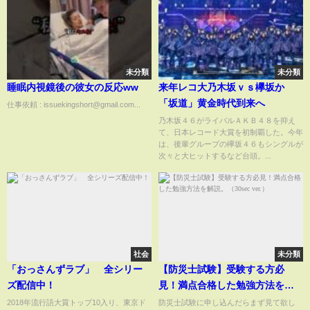
未分類
未分類
睡眠内視鏡後の彼女の反応ww
来年レコ大乃木坂ｖｓ欅坂か
「坂道」黄金時代到来へ
仕事依頼 : issuekingshort@gmail.com...
乃木坂４６がライバルＡＫＢ４８を抑え
て、日本レコード大賞を初制覇した。今年
は、後輩グループの欅坂４６もシングルが
次々と大ヒットするなど台頭。...
社会
未分類
「おっさんずラブ」 全シリー
【防災士試験】受験する方必
ズ配信中！
見！満点合格した勉強方法を解
説。（30sec ver.）
2018年流行語大賞トップ10入り、東京ド
防災士試験に申し込んだらまず見て欲し