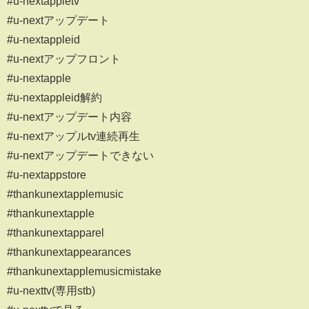
#u-nextappletv
#u-nextアップデート
#u-nextappleid
#u-nextアップフロント
#u-nextapple
#u-nextappleid解約
#u-nextアップデート内容
#u-nextアップルtv連続再生
#u-nextアップデートできない
#u-nextappstore
#thankunextapplemusic
#thankunextapple
#thankunextapparel
#thankunextappearances
#thankunextapplemusicmistake
#u-nexttv(専用stb)