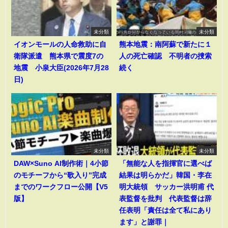
未分類
未分類
イオンモールの人命救助に自
熊本地震：南阿蘇で新たに１
衛隊派遣 熊本県で震度7の
人の死亡確認 不明者の捜索
地震 小泉大臣(2026年7月28
続く
日)
未分類
未分類
DAW×Suno AI制作術｜4小節
「無能な人を指揮官に選べば
のモチーフから“歌入り”完成
結果は明らかだ」韓国・李在
までのワークフロー公開【V5
明大統領 サッカー洪明甫 代
版】
表監督を批判 代表監督は辞
任表明「責任は全て私にあり
ます」と謝罪｜