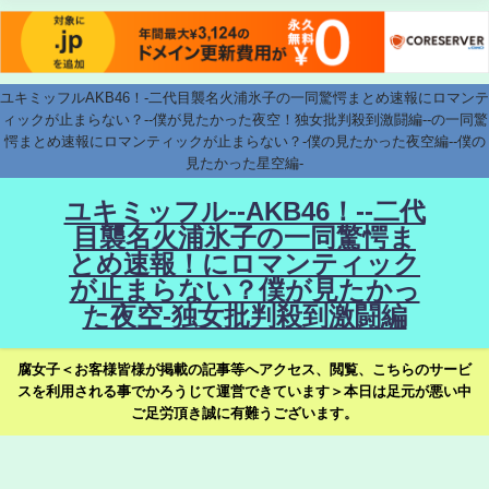
ユキミッフルAKB46！-二代目襲名火浦氷子の一同驚愕まとめ速報にロマンテ
ィックが止まらない？--僕が見たかった夜空！独女批判殺到激闘編--の一同驚
愕まとめ速報にロマンティックが止まらない？-僕の見たかった夜空編--僕の
見たかった星空編-
ユキミッフル--AKB46！--二代
目襲名火浦氷子の一同驚愕ま
とめ速報！にロマンティック
が止まらない？僕が見たかっ
た夜空-独女批判殺到激闘編
腐女子＜お客様皆様が掲載の記事等へアクセス、閲覧、こちらのサービ
スを利用される事でかろうじて運営できています＞本日は足元が悪い中
ご足労頂き誠に有難うございます。