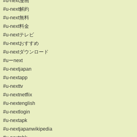
#u-next漫画
#u-next解約
#u-next無料
#u-next料金
#u-nextテレビ
#u-nextおすすめ
#u-nextダウンロード
#uーnext
#u-nextjapan
#u-nextapp
#u-nexttv
#u-nextnetflix
#u-nextenglish
#u-nextlogin
#u-nextapk
#u-nextjapanwikipedia