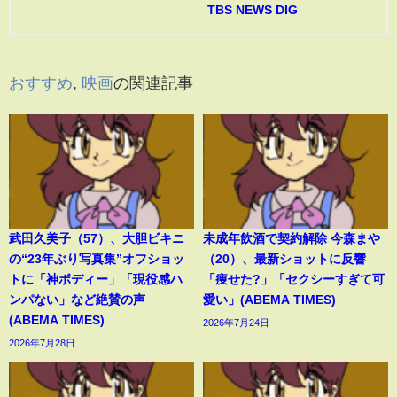
TBS NEWS DIG
おすすめ
,
映画
の関連記事
武田久美子（57）、大胆ビキニ
未成年飲酒で契約解除 今森まや
の“23年ぶり写真集”オフショッ
（20）、最新ショットに反響
トに「神ボディー」「現役感ハ
「痩せた?」「セクシーすぎて可
ンパない」など絶賛の声
愛い」(ABEMA TIMES)
(ABEMA TIMES)
2026年7月24日
2026年7月28日