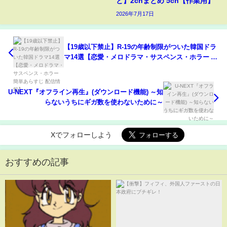
と】2chまとめ 5ch【作業用】
2026年7月17日
【19歳以下禁止】R-19の年齢制限がついた韓国ドラ
マ14選【恋愛・メロドラマ・サスペンス・ホラー 簡
単あらすじ 配信情報】
U-NEXT『オフライン再生』(ダウンロード機能) ～知
らないうちにギガ数を使わないために～
Xでフォローしよう
おすすめの記事