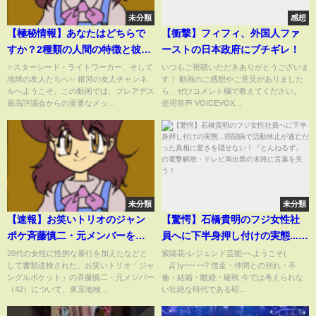
未分類
感想
【極秘情報】あなたはどちらで
【衝撃】フィフィ、外国人ファ
すか？2種類の人間の特徴と彼ら
ーストの日本政府にブチギレ！
が決定的に異なる理由。運命が
✨スターシード・ライトワーカー、そして
いつもご視聴いただきありがとうございま
地球の友人たちへ✨ 銀河の友人チャンネ
す！ 動画のご感想やご意見がありました
大きく動き出します。
ルへようこそ。この動画では、プレアデス
ら、ぜひコメント欄で教えてください。
最高評議会からの重要なメッ...
使用音声 VOICEVOX...
未分類
未分類
【速報】お笑いトリオのジャン
【驚愕】石橋貴明のフジ女性社
ポケ斉藤慎二・元メンバーを不
員へに下半身押し付けの実態...癌
同意性交と不同意わいせつの罪
闘病で活動休止が逃亡だった真
20代の女性に性的な暴行を加えたなどと
紫陽花-レジェンド芸能-へようこそ(
して書類送検された、お笑いトリオ「ジャ
´Д`)y━･~~? 借金・仲間との別れ・不
で在宅起訴 東京地検 20代女
相に驚きを隠せない！『とんね
ングルポケット」の斉藤慎二・元メンバー
倫・結婚・離婚・確執 今では考えられな
性への性的暴行などの疑いで書
るず』の電撃解散・テレビ局出
（42）について、東京地検...
い壮絶な時代である昭...
類送検｜TBS NEWS DIG
禁の末路に言葉を失う！