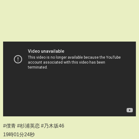
#僕青 #杉浦英恋 #乃木坂46
19時01分24秒