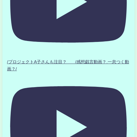
/プロジェクトA子さんも注目？ /感想戯言動画？.一息つく動
画？/