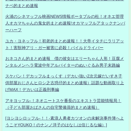
ナベ的まとめ速報
火浦のシネマッフル映画NEWS情報ポータブルの杜！オネエ管理
人オカマちゃんの鬼女的まとめ速報!オカマッフルアタックナンバ
ーハーフ
ユカ・ヨネッフル！初老的まとめ速報！！大帝イタチにラリアッ
ト！害獣神アリ・ガー被害に必殺！パイルドライバー
おネコさん的まとめ速報 僕の彼女はエリーちゃん人形！豆腐メ
ンタルメンヘラ電波中年アルバイターのぬいぐるみ男子末路編
スケバン！デカッフルまっくす（デカい強い2次元嫁だいすき子
供部屋おじさんヒロシ之古惑仔的まとめ速報）話題な動画取り上
げMAX！デカいは正義刑事編
アキヨッフル-！ネオニートスケ番長のエキストラ芸能情報局！
（子ども部屋おばさんの自宅警備員的まとめ速報）
[ヨシヨシロッフル-！！-素浪人勇者カツオンの未解決事件簿へよ
うこそYOUKO！のナンノ洋子のはなしは信じるな編）]