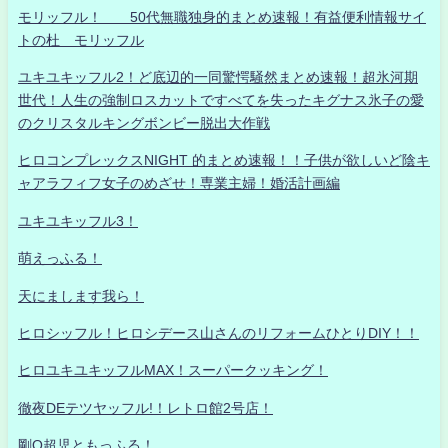
モリッフル！ 50代無職独身的まとめ速報！有益便利情報サイ
トの杜 モリッフル
ユキユキッフル2！ど底辺的一同驚愕騒然まとめ速報！超氷河期
世代！人生の強制ロスカットですべてを失ったキグナス氷子の愛
のクリスタルキングボンビー脱出大作戦
ヒロコンプレックスNIGHT 的まとめ速報！！子供が欲しいど陰キ
ャアラフィフ女子のめざせ！専業主婦！婚活計画編
ユキユキッフル3！
萌えっふる！
天にまします我ら！
ヒロシッフル！ヒロシデース山さんのリフォームひとりDIY！！
ヒロユキユキッフルMAX！スーパークッキング！
徹夜DEテツヤッフル!！レトロ館2号店！
剛Q超児ともっふる！