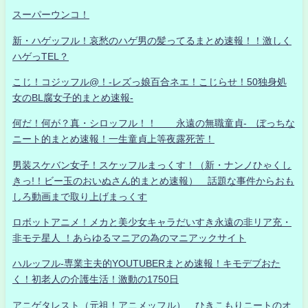
スーパーウンコ！
新・ハゲッフル！哀愁のハゲ男の髪ってるまとめ速報！！激しく
ハゲっTEL？
こじ！コジッフル@！-レズっ娘百合ネエ！こじらせ！50独身処
女のBL腐女子的まとめ速報-
何だ！何が？真・シロッフル！！ 永遠の無職童貞- ぼっちな
ニート的まとめ速報！一生童貞上等夜露死苦！
男装スケバン女子！スケッフルまっくす！（新・ナンノひゃくし
きっ!！ビー玉のおいぬさん的まとめ速報） 話題な事件からおも
しろ動画まで取り上げまっくす
ロボットアニメ！メカと美少女キャラだいすき永遠の非リア充・
非モテ星人 ！あらゆるマニアの為のマニアックサイト
ハルッフル-専業主夫的YOUTUBERまとめ速報！キモデブおた
く！初老人の介護生活！激動の1750日
アニゲタレスト（元祖！アニメッフル） ひきこもりニートのオ