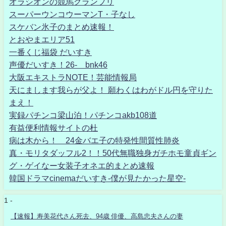
オラシオンの競馬グランプリ
スーパーウンコウーマンT・子なし
スケバン氷子のまとめ速報！
とおやまエリア51
一番くじ福袋 だいすき
声優だいすき！26- bnk46
大阪エキストラNOTE！芸能情報局
天にまします我らが父よ！ 願わくはわがドル円を守りた
まえ！
実録パチンコ梁山泊！パチンコakb108道
有益便利情報サイトの杜
病は木から！ 24金バエ子の特発性間質性肺炎
真・モリタダッフル2！！50代無職独身ガチホモ童貞ギン
グ・ゲイなー女装子オネエ的まとめ速報
韓国ドラマcinemaだいすき-僕が見たかった星空-
1 -
【速報】寿美花代さん死去、94歳 俳優、高島忠夫さんの妻