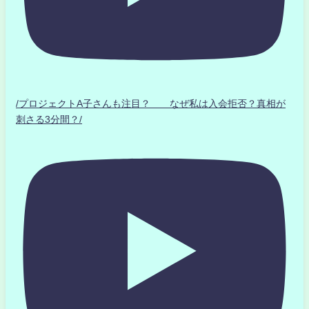
/プロジェクトA子さんも注目？ なぜ私は入会拒否？真相が
刺さる3分間？/