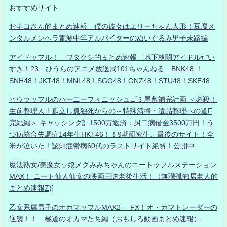
おすすめサイト
おネコさん的まとめ速報 僕の彼女はエリーちゃん人形！豆腐メ
ンタルメンヘラ電波中年アルバイターのぬいぐるみ男子末路編
アイドッフル！ ワタクシ的まとめ速報 地下格闘アイドルだい
すき！23 ひうらのアニメ放送局101ちゃんねる BNK48 ！
SNH48！JKT48！MNL48！SGO48！GNZ48！STU48！SKE48
ヒウラッフルのハーニーフィニッシュゴミ屋敷補完計画 ＜必殺！
生前整理人！孤立し孤独死からの～特殊清掃・遺品整理への道F
完結編＞ キャッシング計1500万返済：厨二病借金3500万円！う
つ病統合失調症14年生HKT46！！9期研究生、最後のサイト！全
米が泣いた！認知症鬱病60代のラストサイト絶賛！公開中
魔法熟女/美魔女ッ娘メグみみちゃんのニートッフルステーション
MAX！ ニート仙人仙女の映画三昧老後生活！（無職孤独居老人的
まとめ速報Z)]
乙女系腐男子のオカマッフルMAX2- FX！オ・カマトレーダーの
逆襲！！ 極道のオカマたち編（おもしろ動画まとめ速報）