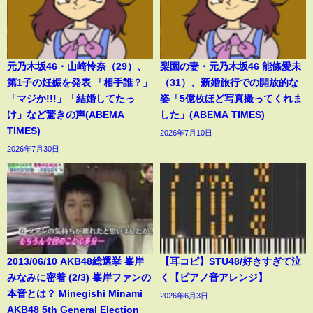
元乃木坂46・山崎怜奈（29）、
梨園の妻・元乃木坂46 能條愛未
第1子の妊娠を発表 「相手誰？」
（31）、新婚旅行での開放的な
「マジか!!!」「結婚してたっ
姿「5億枚ほど写真撮ってくれま
け」など驚きの声(ABEMA
した」(ABEMA TIMES)
TIMES)
2026年7月10日
2026年7月30日
2013/06/10 AKB48総選挙 峯岸
【耳コピ】STU48/好きすぎて泣
みなみに密着 (2/3) 峯岸ファンの
く【ピアノ音アレンジ】
本音とは？ Minegishi Minami
2026年6月3日
AKB48 5th General Election