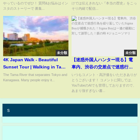
やっているのでぜひ！ 質問&お悩みはイン
けでは伝えきれない『本当の歴史』をこっ
スタのストーリーで 募集...
そり内緒で配信...
未分類
未分類
4K Japan Walk - Beautiful
【迷惑外国人ハンター現る】電
Sunset Tour | Walking in Tama
車内、渋谷の交差点で迷惑行為
River (多摩川の夕陽ツアー)
を繰り返していたSigma Boyが
The Tama River that separates Tokyo and
いつもコメント・高評価をいただきありが
Kanagawa. Many people enjoy it...
とうございます！ コメントに関しては、
捕獲された！Sigma Boyは一連
YouTubeのAIでも管理しておりますので、
の騒動に対して謝罪した！躾の
あまり強すぎない書...
時 #ジョニーソマリ
s