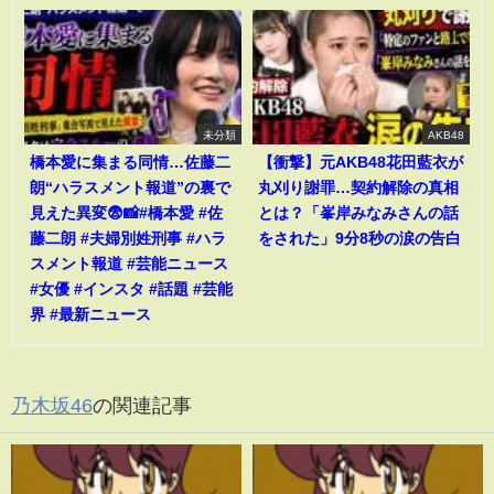
未分類
AKB48
橋本愛に集まる同情…佐藤二
【衝撃】元AKB48花田藍衣が
朗“ハラスメント報道”の裏で
丸刈り謝罪…契約解除の真相
見えた異変😨📸#橋本愛 #佐
とは？「峯岸みなみさんの話
藤二朗 #夫婦別姓刑事 #ハラ
をされた」9分8秒の涙の告白
スメント報道 #芸能ニュース
#女優 #インスタ #話題 #芸能
界 #最新ニュース
乃木坂46
の関連記事