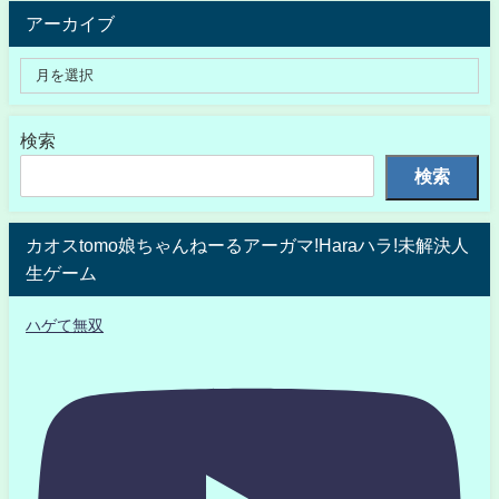
アーカイブ
検索
検索
カオスtomo娘ちゃんねーるアーガマ!Haraハラ!未解決人
生ゲーム
ハゲて無双