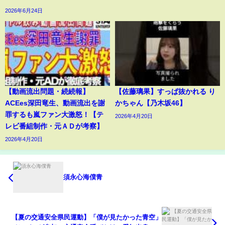
2026年6月24日
【動画流出問題・続続報】
【佐藤璃果】すっぱ抜かれる り
ACEes深田竜生、動画流出を謝
かちゃん【乃木坂46】
罪するも嵐ファン大激怒！【テ
2026年4月20日
レビ番組制作・元ＡＤが考察】
2026年4月20日
須永心海僕青
【夏の交通安全県民運動】「僕が見たかった青空」