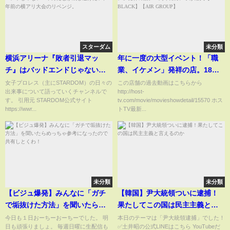
スターダム
未分類
横浜アリーナ『敗者引退マッ
年に一度の大型イベント！「職
チ』はバッドエンドじゃない？
業、イケメン」発祥の店。18周
中野たむが成し遂げたい、2年前
年にカメラが潜入【ALL
女子プロレス（主にSTARDOM）の日々の
この店舗の過去動画はこちらから
出来事について語っていくチャンネルで
http://host-
の横アリ大会のリベンジ。
BLACK】【AIR GROUP】
す。 引用元 STARDOM公式サイト
tv.com/movie/movieshowdetail/15570 ホス
https://wwr...
トTV最新...
未分類
未分類
【ビジュ爆発】みんなに「ガチ
【韓国】尹大統領ついに逮捕！
で垢抜けた方法」を聞いたらめ
果たしてこの国は民主主義と言
っちゃ参考になったので共有し
えるのか
今日も１日おーちーおーちーでした。 明
本日のテーマは「尹大統領逮捕」でした！
日も頑張りましょ。 毎週日曜に生配信も
✅土井昭の公式LINEはこちら YouTubeだ
とくわ！