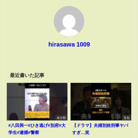
hirasawa 1009
最近書いた記事
未分類
文化
#八田與一#ひき逃げ#別府#大
【ドラマ】夫婦別姓刑事ヤバ
学生#逮捕#警察
すぎ…笑