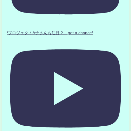
/プロジェクトA子さんも注目？ get a chance!