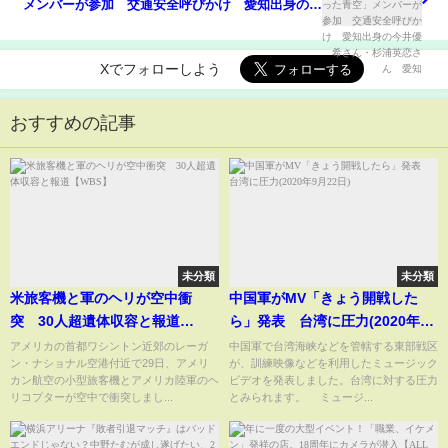
メンバーが参加 交通安全呼びかけ 愛知出身の今
井優希さん・杉浦英恋さん 愛知
Xでフォローしよう
おすすめの記事
未分類
未分類
米旅客機と軍のヘリが空中衝
中国軍がMV「きょう開戦した
突 30人超遺体収容と報道
ら」発表 台湾に圧力(2020年9
【WBS】
月22日)
アメリカの首都ワシントン近郊のレーガ
中国軍で台湾海峡などを管轄する東部戦区
ン・ナショナル空港付近で29日、アメリ
が、訓練映像などを利用したミュージック
カン航空の小型旅客機とアメリカ陸軍のヘ
ビデオを発表しました。台湾に対する圧力
リコプターが空中で衝突しまし...
とみられます。 ミュージ...