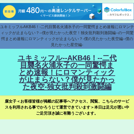
ユキミッフルAKB46！-二代目襲名火浦氷子の一同驚愕まとめ速報にロマンテ
ィックが止まらない？--僕が見たかった夜空！独女批判殺到激闘編--の一同驚
愕まとめ速報にロマンティックが止まらない？-僕の見たかった夜空編--僕の
見たかった星空編-
ユキミッフル--AKB46！--二代
目襲名火浦氷子の一同驚愕ま
とめ速報！にロマンティック
が止まらない？僕が見たかっ
た夜空-独女批判殺到激闘編
腐女子＜お客様皆様が掲載の記事等へアクセス、閲覧、こちらのサービ
スを利用される事でかろうじて運営できています＞本日は足元が悪い中
ご足労頂き誠に有難うございます。