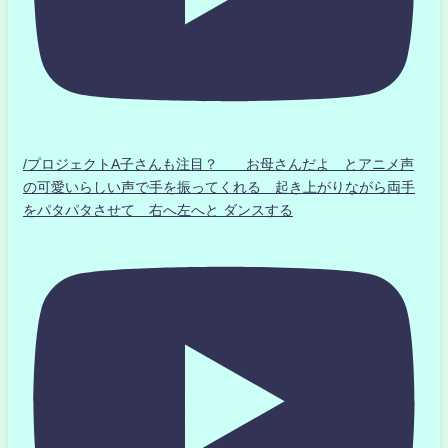
/プロジェクトA子さんも注目？ お母さんだよ とアニメ声
の可愛いらしい声で手を振ってくれる 起き上がりながら両手
をパタパタさせて 右へ左へと ダンスする