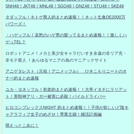
SNH48！JKT48！MNL48！SGO48！GNZ48！STU48！SKE48
タダッフル！ネトゲ廃人的まとめ速報！！ネット乞食DE2000万
パワーズ！
・ハゲッフル！哀愁のハゲ男の髪ってるまとめ速報！！激しくハ
ゲっTEL？
ロボットアニメ！メカと美少女キャラだいすき永遠の非リア充・
非モテ星人 ！あらゆるマニアの為のマニアックサイト
アニゲタレスト（元祖！アニメッフル） ひきこもりニートのオ
ナベ的まとめ速報
ユカ・ヨネッフル！初老的まとめ速報！！大帝イタチにラリアッ
ト！害獣神アリ・ガー被害に必殺！パイルドライバー
ヒロコンプレックスNIGHT 的まとめ速報！！子供が欲しいど陰キ
ャアラフィフ女子のめざせ！専業主婦！婚活計画編
萌えっとこあに！