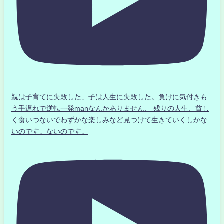
親は子育てに失敗した」子は人生に失敗した。負けに気付きも
う手遅れで逆転一発manなんかありません、 残りの人生、貧し
く食いつないでわずかな楽しみなど見つけて生きていくしかな
いのです。ないのです。