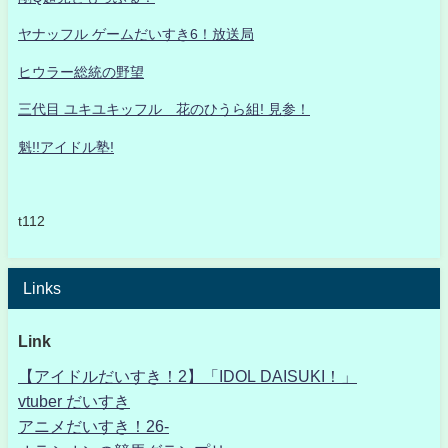
ヤナッフル ゲームだいすき6！放送局
ヒウラー総統の野望
三代目 ユキユキッフル 花のひうら組! 見参！
魁!!アイドル塾!
t112
Links
Link
【アイドルだいすき！2】「IDOL DAISUKI！」
vtuber だいすき
アニメだいすき！26-