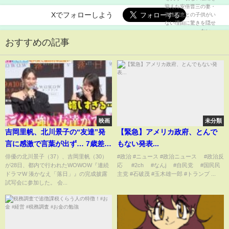
由に驚きを隠せない...
Xでフォローしよう
おすすめの記事
映画
未分類
吉岡里帆、北川景子の“友達”発
【緊急】アメリカ政府、とんで
言に感激で言葉が出ず… 7歳差も
もない発表...
初共演で意気投合「運命的な出
俳優の北川景子（37）、吉岡里帆（30）
#政治 #ニュース #政治ニュース #政治反
が28日、都内で行われたWOWOW『連続
応 #2ch #なんj #自民党 #国民民
会いをした」 連続ドラマW 湊
ドラマW 湊かなえ「落日」』の完成披露
主党 #石破茂 #玉木雄一郎 #トランプ ...
かなえ『落日』完成披露試写会
試写会に参加した。 会...