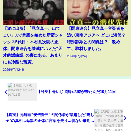
【遂に出所】「見立真一、出て
【関東連合】見立真一容疑者を
こい」Xで暴露を始めた新宿ジャ
追い東南アジアへ どこに潜伏？
ックス5代目・木村孔次朗の正
特殊詐欺との関係は？｜改め
体。関東連合を壊滅にハメた“天
て、取材しました。
才的謀略説”の裏にある、あまり
2026年7月24日
にも冷酷な現実。
2026年7月24日
【号泣】せいじ!!別れの時が来たんだ10月11日
【真実】元総理”安倍晋三”の関係者が暴露した"隠し
子"の真相...母親の正体に言葉を失う...切ない最期を
迎えた安倍晋三の妻・安倍昭恵との子供がいない理