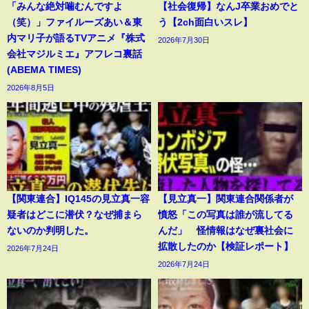
「みんな絶対噛むんですよ
【社会復帰】なんJ卒業おめでと
（笑）」ファイルーズあい＆東
う【2ch面白いスレ】
内マリ子が語るTVアニメ『株式
2026年7月30日
会社マジルミエ』アフレコ裏話
(ABEMA TIMES)
2026年8月5日
【関東連合】IQ145の見立真一容
【見立真一】関東連合関係者が
疑者はどこに潜伏？なぜ捕まら
憤怒「この写真は誰が流してる
ないのか判明した。
んだ」 怪情報はなぜ裏社会に
拡散したのか【検証レポート】
2026年7月24日
2026年7月24日