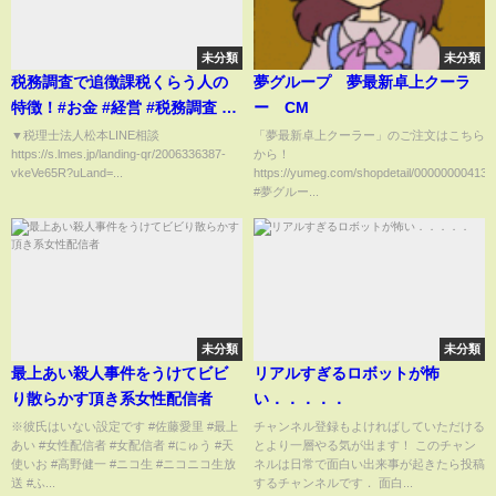
未分類
未分類
税務調査で追徴課税くらう人の
夢グループ 夢最新卓上クーラ
特徴！#お金 #経営 #税務調査 #
ー CM
お金の勉強
▼税理士法人松本LINE相談
「夢最新卓上クーラー」のご注文はこちら
https://s.lmes.jp/landing-qr/2006336387-
から！
vkeVe65R?uLand=...
https://yumeg.com/shopdetail/000000004135
#夢グルー...
未分類
未分類
最上あい殺人事件をうけてビビ
リアルすぎるロボットが怖
り散らかす頂き系女性配信者
い．．．．．
※彼氏はいない設定です #佐藤愛里 #最上
チャンネル登録もよければしていただける
あい #女性配信者 #女配信者 #にゅう #天
とより一層やる気が出ます！ このチャン
使いお #高野健一 #ニコ生 #ニコニコ生放
ネルは日常で面白い出来事が起きたら投稿
送 #ふ...
するチャンネルです． 面白...