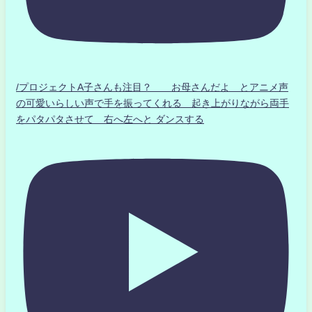
/プロジェクトA子さんも注目？ お母さんだよ とアニメ声
の可愛いらしい声で手を振ってくれる 起き上がりながら両手
をパタパタさせて 右へ左へと ダンスする