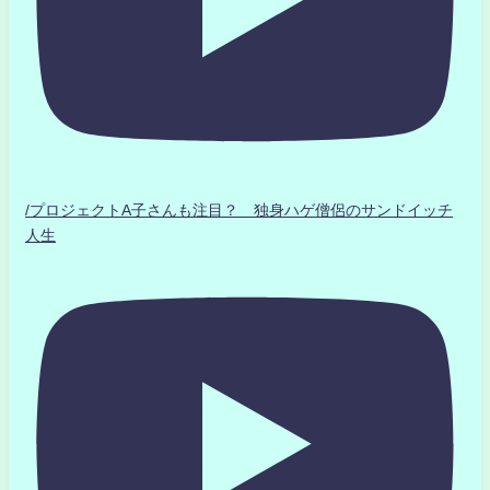
/プロジェクトA子さんも注目？ 独身ハゲ僧侶のサンドイッチ
人生