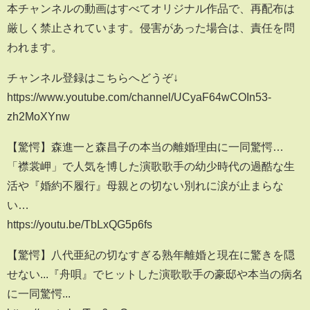
本チャンネルの動画はすべてオリジナル作品で、再配布は
厳しく禁止されています。侵害があった場合は、責任を問
われます。
チャンネル登録はこちらへどうぞ↓
https://www.youtube.com/channel/UCyaF64wCOIn53-
zh2MoXYnw
【驚愕】森進一と森昌子の本当の離婚理由に一同驚愕…
「襟裳岬」で人気を博した演歌歌手の幼少時代の過酷な生
活や『婚約不履行』母親との切ない別れに涙が止まらな
い…
https://youtu.be/TbLxQG5p6fs
【驚愕】八代亜紀の切なすぎる熟年離婚と現在に驚きを隠
せない...『舟唄』でヒットした演歌歌手の豪邸や本当の病名
に一同驚愕...