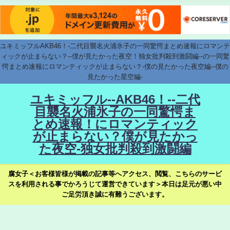
ユキミッフルAKB46！-二代目襲名火浦氷子の一同驚愕まとめ速報にロマンテ
ィックが止まらない？--僕が見たかった夜空！独女批判殺到激闘編--の一同驚
愕まとめ速報にロマンティックが止まらない？-僕の見たかった夜空編--僕の
見たかった星空編-
ユキミッフル--AKB46！--二代
目襲名火浦氷子の一同驚愕ま
とめ速報！にロマンティック
が止まらない？僕が見たかっ
た夜空-独女批判殺到激闘編
腐女子＜お客様皆様が掲載の記事等へアクセス、閲覧、こちらのサービ
スを利用される事でかろうじて運営できています＞本日は足元が悪い中
ご足労頂き誠に有難うございます。