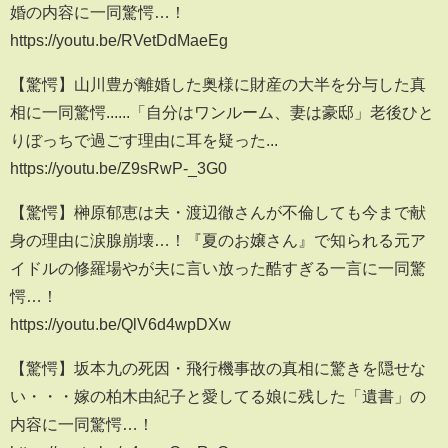
婚の内容に一同驚愕…！
https://youtu.be/RVetDdMaeEg
【驚愕】山川豊が離婚した奥様に財産の大半を分与した真
相に一同驚愕......「自分はワンルーム、妻は豪邸」老後ひと
りぼっちで過ごす理由に耳を疑った...
https://youtu.be/Z9sRwP-_3G0
【驚愕】榊原郁恵は夫・渡辺徹さんが不倫しても今まで献
身の理由に涙腺崩壊…！『夏のお嬢さん』で知られる元ア
イドルの修羅場やが夫に言い放った酷すぎる一言に一同驚
愕…！
https://youtu.be/QlV6d4wpDXw
【驚愕】坂本九の死因・飛行機事故の真相に驚きを隠せな
い・・・嫁の柏木由紀子と愛してる娘に残した「遺書」の
内容に一同驚愕…！