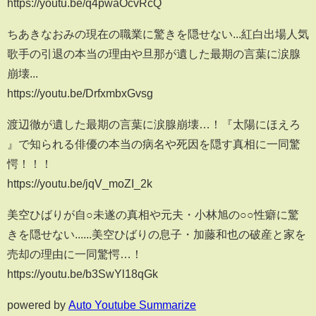
https://youtu.be/q4pwaOcvRcQ
ちあきなおみの現在の職業に驚きを隠せない...紅白出場人気
歌手の引退の本当の理由や旦那が遺した最期の言葉に涙腺
崩壊...
https://youtu.be/DrfxmbxGvsg
渡辺徹が遺した最期の言葉に涙腺崩壊…！『太陽にほえろ
』で知られる俳優の本当の病名や死因を隠す真相に一同驚
愕！！！
https://youtu.be/jqV_moZI_2k
美空ひばりが自○未遂の真相や元夫・小林旭の○○性癖に驚
きを隠せない......美空ひばりの息子・加藤和也の破産と家を
売却の理由に一同驚愕…！
https://youtu.be/b3SwYl18qGk
powered by
Auto Youtube Summarize