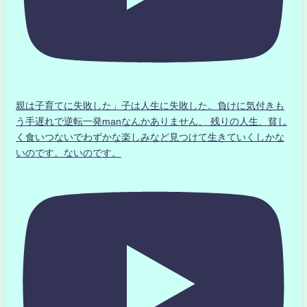
親は子育てに失敗した」子は人生に失敗した。負けに気付きも
う手遅れで逆転一発manなんかありません、 残りの人生、貧し
く食いつないでわずかな楽しみなど見つけて生きていくしかな
いのです。ないのです。