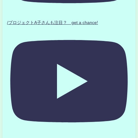
/プロジェクトA子さんも注目？ get a chance!