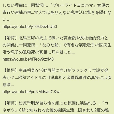
しない理由に一同驚愕!…『ブルーライトヨコハマ』女優の
奇行や逮捕の噂...常人ではありえない私生活に驚きを隠せな
い…
https://youtu.be/yT0kDezhUb0
【驚愕】北島三郎の馬主で稼いだ賞金額や反社会的勢力と
の関係に一同驚愕...「なみだ船」で有名な演歌歌手の闘病生
活や息子の孤独死の真相に耳を疑った...
https://youtu.be/rITeov9zxM8
【驚愕】中森明菜が活動再開に向け新ファンクラブ設立発
表か？...昭和アイドルの引退真相と金屏風事件の真実に涙腺
崩壊...
https://youtu.be/pqNMdsanCKw
【驚愕】松原千明が自ら命を絶った原因に涙溢れる…『カ
ネボウ』CMで知られる女優の闘病生活…隠された2度の離