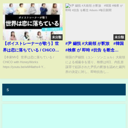
未分類
未分類
【ボイストレーナーが歌う】世
#尹 錫悦 #大統領 が釈放 #韓国
界は恋に落ちている / CHiCO
#検察 が 即時 #抗告 を断念
with HoneyWorks【歌い方解説
#shorts #毎日新聞
【本家MV】 世界は恋に落ちている /
韓国の尹錫悦（ユン・ソンニョル）大統領
CHiCO with HoneyWorks
による戒厳令を巡り、検察は8日、内乱首
付き by シアーミュージック】
https://youtu.be/wM4laths4-Y...
謀罪で起訴された尹氏の釈放を認めた裁判
所の決定に対し、即時抗告し...
s