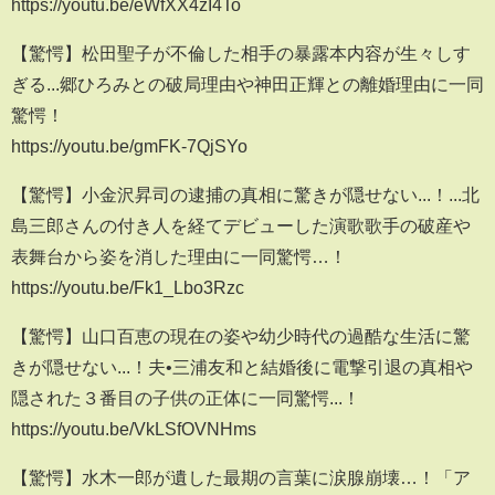
https://youtu.be/eWfXX4zI4To
【驚愕】松田聖子が不倫した相手の暴露本内容が生々しす
ぎる...郷ひろみとの破局理由や神田正輝との離婚理由に一同
驚愕！
https://youtu.be/gmFK-7QjSYo
【驚愕】小金沢昇司の逮捕の真相に驚きが隠せない...！...北
島三郎さんの付き人を経てデビューした演歌歌手の破産や
表舞台から姿を消した理由に一同驚愕…！
https://youtu.be/Fk1_Lbo3Rzc
【驚愕】山口百恵の現在の姿や幼少時代の過酷な生活に驚
きが隠せない...！夫•三浦友和と結婚後に電撃引退の真相や
隠された３番目の子供の正体に一同驚愕...！
https://youtu.be/VkLSfOVNHms
【驚愕】水木一郎が遺した最期の言葉に涙腺崩壊…！「ア