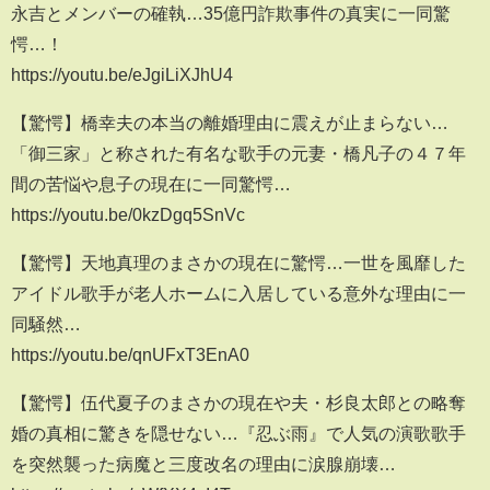
永吉とメンバーの確執…35億円詐欺事件の真実に一同驚
愕…！
https://youtu.be/eJgiLiXJhU4
【驚愕】橋幸夫の本当の離婚理由に震えが止まらない…
「御三家」と称された有名な歌手の元妻・橋凡子の４７年
間の苦悩や息子の現在に一同驚愕…
https://youtu.be/0kzDgq5SnVc
【驚愕】天地真理のまさかの現在に驚愕…一世を風靡した
アイドル歌手が老人ホームに入居している意外な理由に一
同騒然…
https://youtu.be/qnUFxT3EnA0
【驚愕】伍代夏子のまさかの現在や夫・杉良太郎との略奪
婚の真相に驚きを隠せない…『忍ぶ雨』で人気の演歌歌手
を突然襲った病魔と三度改名の理由に涙腺崩壊…