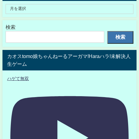
検索
検索
カオスtomo娘ちゃんねーるアーガマ!Haraハラ!未解決人
生ゲーム
ハゲて無双