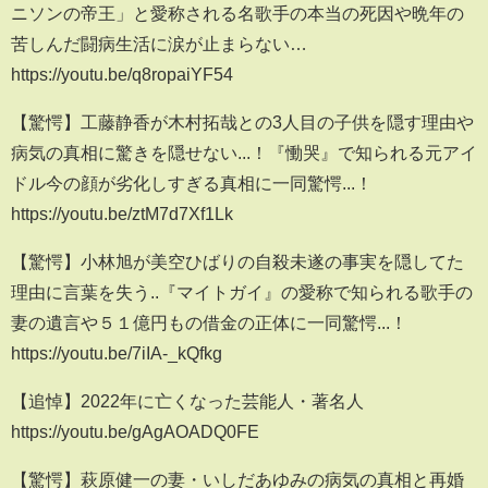
ニソンの帝王」と愛称される名歌手の本当の死因や晩年の
苦しんだ闘病生活に涙が止まらない…
https://youtu.be/q8ropaiYF54
【驚愕】工藤静香が木村拓哉との3人目の子供を隠す理由や
病気の真相に驚きを隠せない...！『慟哭』で知られる元アイ
ドル今の顔が劣化しすぎる真相に一同驚愕...！
https://youtu.be/ztM7d7Xf1Lk
【驚愕】小林旭が美空ひばりの自殺未遂の事実を隠してた
理由に言葉を失う..『マイトガイ』の愛称で知られる歌手の
妻の遺言や５１億円もの借金の正体に一同驚愕...！
https://youtu.be/7iIA-_kQfkg
【追悼】2022年に亡くなった芸能人・著名人
https://youtu.be/gAgAOADQ0FE
【驚愕】萩原健一の妻・いしだあゆみの病気の真相と再婚