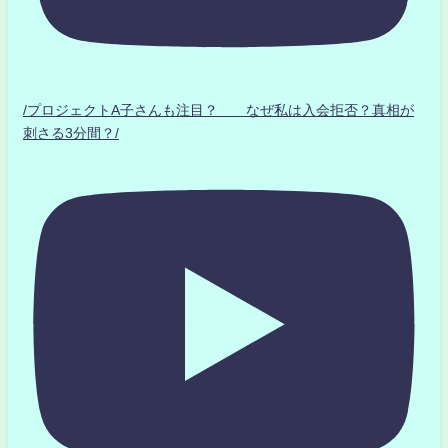
/プロジェクトA子さんも注目？ なぜ私は入会拒否？真相が
刺さる3分間？/