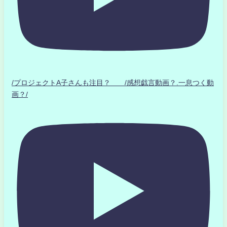
/プロジェクトA子さんも注目？ /感想戯言動画？.一息つく動
画？/