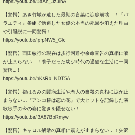
https://youtu.be/BaAn_3z3InA
【驚愕】あき竹城が遺した最期の言葉に涙腺崩壊…！『バ
ラエティ』番組で活躍した女優の本当の死因や消えた理由
や引退説に一同驚愕！
https://youtu.be/lprpNW5_Glc
【驚愕】西田敏行の現在は歩行困難や余命宣告の真相に涙
が止まらない…！養子だった幼少時代の過酷な生活に一同
驚愕...！
https://youtu.be/hKsRb_NDT5A
【驚愕】都はるみの闘病生活や恋人の自殺の真相に涙が止
まらない…『アンコ椿は恋の花』で大ヒットを記録した演
歌歌手の今の姿に驚きを隠せない！
https://youtu.be/l3A87BpRmyw
【驚愕】キャロル解散の真相に震えが止まらない…！矢沢