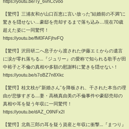
https://youtu.be/Ty_6vnCcvoo
【驚愕】三浦友和が山口百恵に言い放った”結婚前の不満”に
驚きを隠せない…豪邸を売却するまで落ち込み…現在70歳
超えた姿に一同驚愕！
https://youtu.be/fM0FAFjhvFQ
【驚愕】沢田研二へ息子から渡された伊藤エミからの遺言
に涙が零れ落ちる...『ジュリー』の愛称で知られる歌手が田
中裕子と不倫の真相や多額の慰謝料に驚きを隠せない！
https://youtu.be/s7oBZ7n8Xkc
【驚愕】桂文枝が"新婚さん"を降板され、干された本当の理
由が悲惨すぎる....妻・高橋真由美の不倫事件や豪邸売却の
真相や耳を疑う年収に一同驚愕！
https://youtu.be/dAZ_O9NFx2I
【驚愕】北島三郎の耳を疑う資産と年収に衝撃...『まつり』