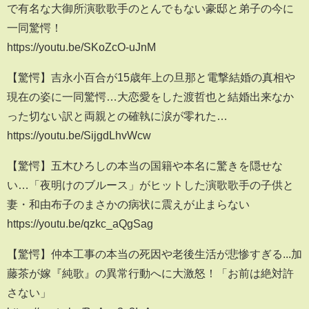
で有名な大御所演歌歌手のとんでもない豪邸と弟子の今に
一同驚愕！
https://youtu.be/SKoZcO-uJnM
【驚愕】吉永小百合が15歳年上の旦那と電撃結婚の真相や
現在の姿に一同驚愕…大恋愛をした渡哲也と結婚出来なか
った切ない訳と両親との確執に涙が零れた…
https://youtu.be/SijgdLhvWcw
【驚愕】五木ひろしの本当の国籍や本名に驚きを隠せな
い…「夜明けのブルース」がヒットした演歌歌手の子供と
妻・和由布子のまさかの病状に震えが止まらない
https://youtu.be/qzkc_aQgSag
【驚愕】仲本工事の本当の死因や老後生活が悲惨すぎる...加
藤茶が嫁『純歌』の異常行動へに大激怒！「お前は絶対許
さない」