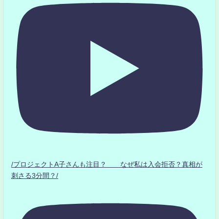
/プロジェクトA子さんも注目？ なぜ私は入会拒否？真相が
刺さる3分間？/