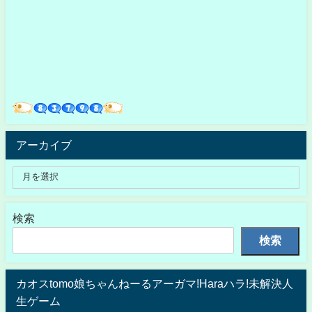
アーカイブ
検索
検索
カオスtomo娘ちゃんねーるアーガマ!Haraハラ!未解決人
生ゲーム