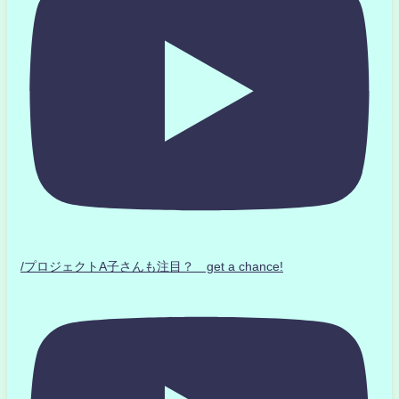
/プロジェクトA子さんも注目？ get a chance!