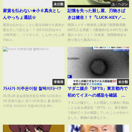
未分類
ユ・ヘジン
家賃を払わない★小６真央とし
記憶を失った殺し屋、刃物さば
んやっちょ通話☆
きは健在！？『LUCK-KEY／ラ
ッキー』特別映像②
家賃を払わないことに怒る自称小６真央が
韓国コメディ映画史上最速で観客動員数
親を介して訴える！？ 2017/12(日)p.m１
500万人を突破！ 2週連続1位＆697万人動
０時半頃～、ツイキャス、しんやっちょ枠
員のメガヒット！ 日本発、韓国映画史を
This v...
塗り替えた最高のエン...
李珠琅
未分類
가사가 이주은이랑 찰떡이다~!?
マダニ媒介「SFTS」東京都内で
初めてイヌへの感染を確認 動
25.05.28 잠실종합운동장 KBO LG트윈스
VS 한화이글스 경기 LG트윈스 홈 응원단
物から人へ感染し死亡の恐れも
マダニが媒介し、人が感染した場合に死ぬ
이주은 치어리더 직캠 #이주은 #이...
こともある感染症「SFTS」に、東京都内
で初めてイヌが感染していたことが分かり
ました。動物の血液などか...