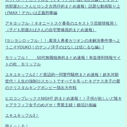
供部屋おじさんヒロシ之古惑仔的まとめ速報）話題な動画取り上
げMAX！デカいは正義刑事編
アキヨッフル-！ネオニートスケ番長のエキストラ芸能情報局！
（子ども部屋おばさんの自宅警備員的まとめ速報）
[ヨシヨシロッフル-！！-素浪人勇者カツオンの未解決事件簿へよ
うこそYOUKO！のナンノ洋子のはなしは信じるな編）]
モリッフル！ 50代無職独身的まとめ速報！有益便利情報サイ
トの杜 モリッフル
ユキユキッフル2！ど底辺的一同驚愕騒然まとめ速報！超氷河期
世代！人生の強制ロスカットですべてを失ったキグナス氷子の愛
のクリスタルキングボンビー脱出大作戦
ヒロコンプレックスNIGHT 的まとめ速報！！子供が欲しいど陰キ
ャアラフィフ女子のめざせ！専業主婦！婚活計画編
ユキユキッフル3！
萌えっふる！