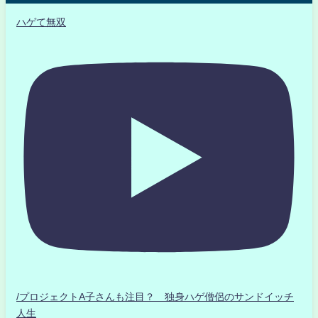
ハゲて無双
/プロジェクトA子さんも注目？ 独身ハゲ僧侶のサンドイッチ
人生