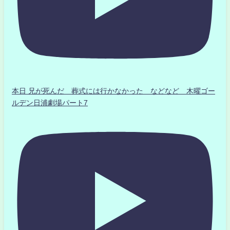
本日 兄が死んだ 葬式には行かなかった などなど 木曜ゴー
ルデン日浦劇場パート7