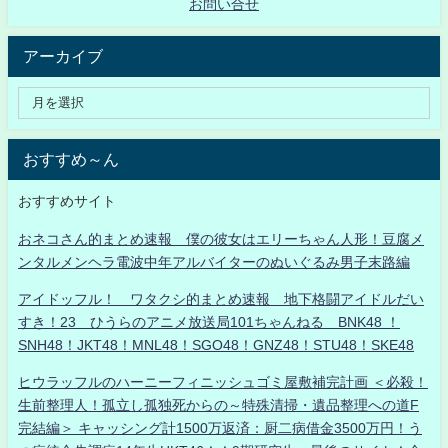
お問い合せ
アーカイブ
おすすめ～ん
おすすめサイト
おネコさん的まとめ速報 僕の彼女はエリーちゃん人形！豆腐メ
ンタルメンヘラ電波中年アルバイターのぬいぐるみ男子末路編
アイドッフル！ ワタクシ的まとめ速報 地下格闘アイドルだい
すき！23 ひうらのアニメ放送局101ちゃんねる BNK48 ！
SNH48！JKT48！MNL48！SGO48！GNZ48！STU48！SKE48
ヒウラッフルのハーニーフィニッシュゴミ屋敷補完計画 ＜必殺！
生前整理人！孤立し孤独死からの～特殊清掃・遺品整理への道F
完結編＞ キャッシング計1500万返済：厨二病借金3500万円！う