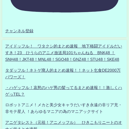
チャンネル登録
アイドッフル！ ワタクシ的まとめ速報 地下格闘アイドルだい
すき！23 ひうらのアニメ放送局101ちゃんねる BNK48 ！
SNH48！JKT48！MNL48！SGO48！GNZ48！STU48！SKE48
タダッフル！ネトゲ廃人的まとめ速報！！ネット乞食DE2000万
パワーズ！
・ハゲッフル！哀愁のハゲ男の髪ってるまとめ速報！！激しくハ
ゲっTEL？
ロボットアニメ！メカと美少女キャラだいすき永遠の非リア充・
非モテ星人 ！あらゆるマニアの為のマニアックサイト
アニゲタレスト（元祖！アニメッフル） ひきこもりニートのオ
ナベ的まとめ速報