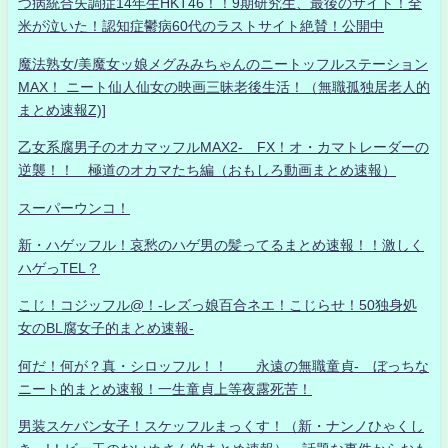
つ病統合失調症14年生HKT46！！9期研究生、最後のサイト！全
米が泣いた！認知症鬱病60代のラストサイト絶賛！公開中
魔法熟女/美魔女ッ娘メグみみちゃんのニートッフルステーション
MAX！ ニート仙人仙女の映画三昧老後生活！（無職孤独居老人的
まとめ速報Z)]
乙女系腐男子のオカマッフルMAX2- FX！オ・カマトレーダーの
逆襲！！ 極道のオカマたち編（おもしろ動画まとめ速報）
スーパーウンコ！
新・ハゲッフル！哀愁のハゲ男の髪ってるまとめ速報！！激しく
ハゲっTEL？
こじ！コジッフル@！-レズっ娘百合ネエ！こじらせ！50独身処
女のBL腐女子的まとめ速報-
何だ！何が？真・シロッフル！！ 永遠の無職童貞- ぼっちな
ニート的まとめ速報！一生童貞上等夜露死苦！
男装スケバン女子！スケッフルまっくす！（新・ナンノひゃくし