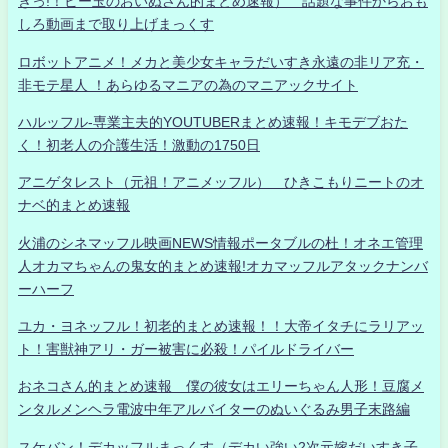
きっ!！ビー玉のおいぬさん的まとめ速報） 話題な事件からおも
しろ動画まで取り上げまっくす
ロボットアニメ！メカと美少女キャラだいすき永遠の非リア充・
非モテ星人 ！あらゆるマニアの為のマニアックサイト
ハルッフル-専業主夫的YOUTUBERまとめ速報！キモデブおた
く！初老人の介護生活！激動の1750日
アニゲタレスト（元祖！アニメッフル） ひきこもりニートのオ
ナベ的まとめ速報
火浦のシネマッフル映画NEWS情報ポータブルの杜！オネエ管理
人オカマちゃんの鬼女的まとめ速報!オカマッフルアタックナンバ
ーハーフ
ユカ・ヨネッフル！初老的まとめ速報！！大帝イタチにラリアッ
ト！害獣神アリ・ガー被害に必殺！パイルドライバー
おネコさん的まとめ速報 僕の彼女はエリーちゃん人形！豆腐メ
ンタルメンヘラ電波中年アルバイターのぬいぐるみ男子末路編
スケバン！デカッフルまっくす（デカい強い2次元嫁だいすき子