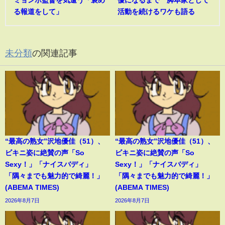
ミョンボ監督を気遣う「褒め
優になるまで 脚本家として
る報道をして」
活動を続けるワケも語る
未分類
の関連記事
“最高の熟女”沢地優佳（51）、
“最高の熟女”沢地優佳（51）、
ビキニ姿に絶賛の声「So
ビキニ姿に絶賛の声「So
Sexy！」「ナイスバディ」
Sexy！」「ナイスバディ」
「隅々までも魅力的で綺麗！」
「隅々までも魅力的で綺麗！」
(ABEMA TIMES)
(ABEMA TIMES)
2026年8月7日
2026年8月7日