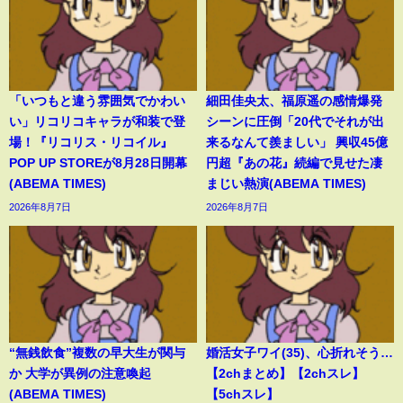
「いつもと違う雰囲気でかわい
細田佳央太、福原遥の感情爆発
い」リコリコキャラが和装で登
シーンに圧倒「20代でそれが出
場！『リコリス・リコイル』
来るなんて羨ましい」 興収45億
POP UP STOREが8月28日開幕
円超『あの花』続編で見せた凄
(ABEMA TIMES)
まじい熱演(ABEMA TIMES)
2026年8月7日
2026年8月7日
“無銭飲食”複数の早大生が関与
婚活女子ワイ(35)、心折れそう…
か 大学が異例の注意喚起
【2chまとめ】【2chスレ】
(ABEMA TIMES)
【5chスレ】