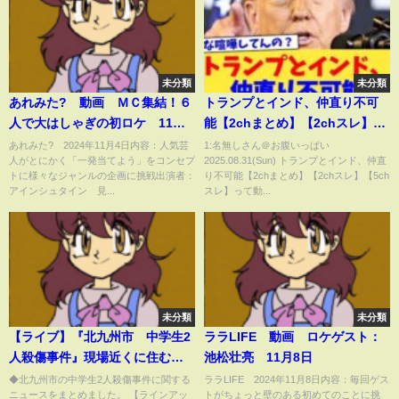
未分類
未分類
あれみた? 動画 ＭＣ集結！６
トランプとインド、仲直り不可
人で大はしゃぎの初ロケ 11月4
能【2chまとめ】【2chスレ】
日
【5chスレ】
あれみた? 2024年11月4日内容：人気芸
1:名無しさん＠お腹いっぱい
人がとにかく「一発当てよう」をコンセプ
2025.08.31(Sun) トランプとインド、仲直
トに様々なジャンルの企画に挑戦出演者：
り不可能【2chまとめ】【2chスレ】【5ch
アインシュタイン 見...
スレ】って動...
未分類
未分類
【ライブ】『北九州市 中学生2
ララLIFE 動画 ロケゲスト：
人殺傷事件』現場近くに住む男
池松壮亮 11月8日
逮捕…防犯カメラなどから車割
◆北九州市の中学生2人殺傷事件に関する
ララLIFE 2024年11月8日内容：毎回ゲス
ニュースをまとめました。 【ラインアッ
トがちょっと壁のある初めてのことに挑
り出す など ──社会ニュースま