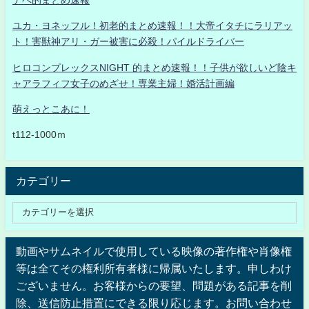
ユカ・ヨネッフル！初老的まとめ速報！！大帝イタチにラリアッ
ト！害獣神アリ・ガー被害に必殺！パイルドライバー
ヒロコンプレックスNIGHT 的まとめ速報！！子供が欲しいど陰キ
ャアラフィフ女子のめざせ！専業主婦！婚活計画編
萌えっとこあに！
t112-1000ｍ
カテゴリー
動画やサムネイルで使用している映像の著作権や肖像権
等は全てその権利所有者様に帰属いたします。申しわけ
ございません。お客様からの要望、問題がある記事を削
除、送信防止措置にできる限り応じます。お問い合わせ