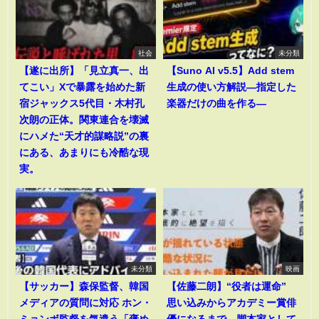
社会
未分類
【遂に出所】「見立真一、出
【Suno AI v5.5】Add stem
てこい」Xで暴露を始めた新
生成の使い方解説―指定した
宿ジャックス5代目・木村孔
楽器だけの曲を作る―
次朗の正体。関東連合を壊滅
にハメた“天才的謀略説”の裏
にある、あまりにも冷酷な現
実。
未分類
映画
【サッカー】森保監督、韓国
【佐藤二朗】“役者は運命”
メディアの質問に対応 ホン・
思い込みからアカデミー賞俳