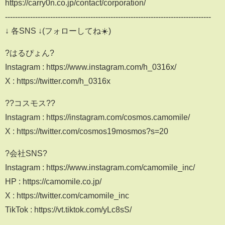
https://carry0n.co.jp/contact/corporation/
----------------------------------------------------------------------------------
↓ 各SNS ↓(フォローしてね☀️)
?はるぴょん?
Instagram : https://www.instagram.com/h_0316x/
X : https://twitter.com/h_0316x
??コスモス??
Instagram : https://instagram.com/cosmos.camomile/
X : https://twitter.com/cosmos19mosmos?s=20
?会社SNS?
Instagram : https://www.instagram.com/camomile_inc/
HP : https://camomile.co.jp/
X : https://twitter.com/camomile_inc
TikTok : https://vt.tiktok.com/yLc8sS/