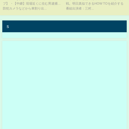
プ】 ・【中継】現場近くに住む男逮捕…
戦。明日真似できるHOW TOを紹介する
とめ（日テレNEWS LIVE）
防犯カメラなどから車割り出...
番組出演者：三村...
s