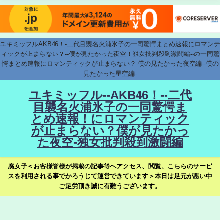
ユキミッフルAKB46！-二代目襲名火浦氷子の一同驚愕まとめ速報にロマンテ
ィックが止まらない？--僕が見たかった夜空！独女批判殺到激闘編--の一同驚
愕まとめ速報にロマンティックが止まらない？-僕の見たかった夜空編--僕の
見たかった星空編-
ユキミッフル--AKB46！--二代
目襲名火浦氷子の一同驚愕ま
とめ速報！にロマンティック
が止まらない？僕が見たかっ
た夜空-独女批判殺到激闘編
腐女子＜お客様皆様が掲載の記事等へアクセス、閲覧、こちらのサービ
スを利用される事でかろうじて運営できています＞本日は足元が悪い中
ご足労頂き誠に有難うございます。