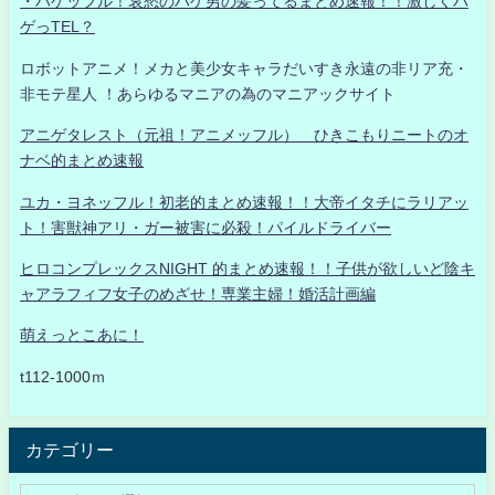
・ハゲッフル！哀愁のハゲ男の髪ってるまとめ速報！！激しくハ
ゲっTEL？
ロボットアニメ！メカと美少女キャラだいすき永遠の非リア充・
非モテ星人 ！あらゆるマニアの為のマニアックサイト
アニゲタレスト（元祖！アニメッフル） ひきこもりニートのオ
ナベ的まとめ速報
ユカ・ヨネッフル！初老的まとめ速報！！大帝イタチにラリアッ
ト！害獣神アリ・ガー被害に必殺！パイルドライバー
ヒロコンプレックスNIGHT 的まとめ速報！！子供が欲しいど陰キ
ャアラフィフ女子のめざせ！専業主婦！婚活計画編
萌えっとこあに！
t112-1000ｍ
カテゴリー