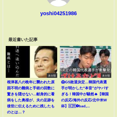
yoshi04251986
最近書いた記事
未分類
未分類
根津甚八の晩年に襲われた原
😱GS敗退決定…韓国代表選
因不明の難病と手術の回数に
手が明かした“本音”がヤバす
驚きを隠せない…献身的に看
ぎる！韓国中が騒然🔥【韓国
病をした奥様が、夫の足跡を
の反応/海外の反応/北中米W
後世に伝えるために残したも
杯】🇰🇷⚽bad,...
のとは…？