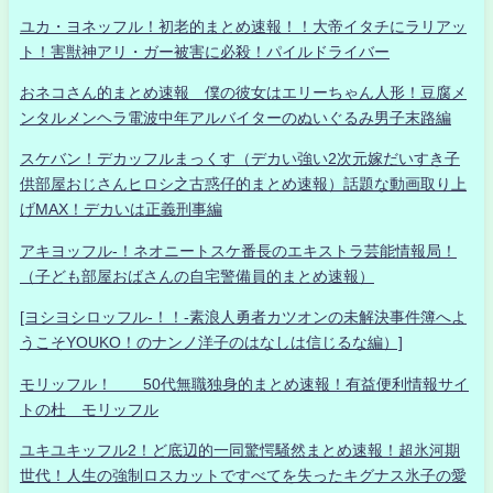
ユカ・ヨネッフル！初老的まとめ速報！！大帝イタチにラリアッ
ト！害獣神アリ・ガー被害に必殺！パイルドライバー
おネコさん的まとめ速報 僕の彼女はエリーちゃん人形！豆腐メ
ンタルメンヘラ電波中年アルバイターのぬいぐるみ男子末路編
スケバン！デカッフルまっくす（デカい強い2次元嫁だいすき子
供部屋おじさんヒロシ之古惑仔的まとめ速報）話題な動画取り上
げMAX！デカいは正義刑事編
アキヨッフル-！ネオニートスケ番長のエキストラ芸能情報局！
（子ども部屋おばさんの自宅警備員的まとめ速報）
[ヨシヨシロッフル-！！-素浪人勇者カツオンの未解決事件簿へよ
うこそYOUKO！のナンノ洋子のはなしは信じるな編）]
モリッフル！ 50代無職独身的まとめ速報！有益便利情報サイ
トの杜 モリッフル
ユキユキッフル2！ど底辺的一同驚愕騒然まとめ速報！超氷河期
世代！人生の強制ロスカットですべてを失ったキグナス氷子の愛