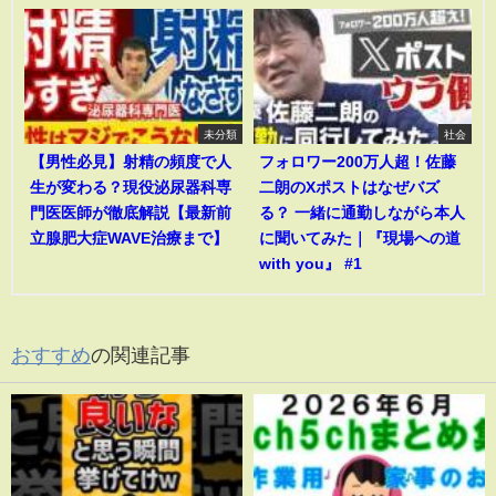
未分類
社会
【男性必見】射精の頻度で人
フォロワー200万人超！佐藤
生が変わる？現役泌尿器科専
二朗のXポストはなぜバズ
門医医師が徹底解説【最新前
る？ 一緒に通勤しながら本人
立腺肥大症WAVE治療まで】
に聞いてみた｜『現場への道
with you』 #1
おすすめ
の関連記事