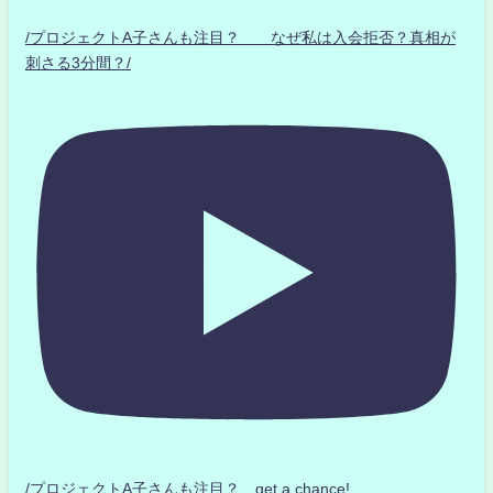
/プロジェクトA子さんも注目？ なぜ私は入会拒否？真相が
刺さる3分間？/
/プロジェクトA子さんも注目？ get a chance!