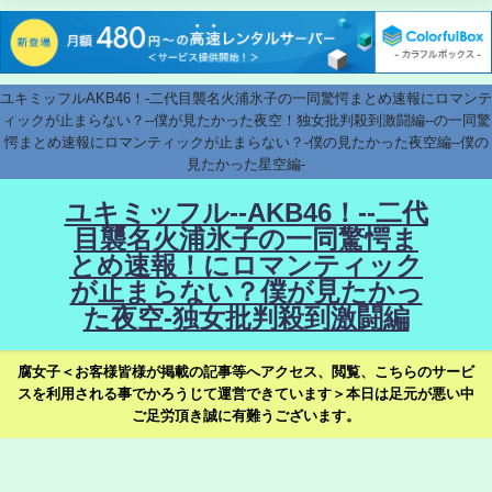
ユキミッフルAKB46！-二代目襲名火浦氷子の一同驚愕まとめ速報にロマンテ
ィックが止まらない？--僕が見たかった夜空！独女批判殺到激闘編--の一同驚
愕まとめ速報にロマンティックが止まらない？-僕の見たかった夜空編--僕の
見たかった星空編-
ユキミッフル--AKB46！--二代
目襲名火浦氷子の一同驚愕ま
とめ速報！にロマンティック
が止まらない？僕が見たかっ
た夜空-独女批判殺到激闘編
腐女子＜お客様皆様が掲載の記事等へアクセス、閲覧、こちらのサービ
スを利用される事でかろうじて運営できています＞本日は足元が悪い中
ご足労頂き誠に有難うございます。