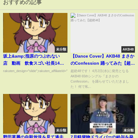
おすすめの記事
未分類
AKB48
坂上&amp;指原のつぶれない
【Dance Cover】AKB48 まさか
店 動画 飲食スゴい社長14名
のConfession 踊ってみた【超絶
が選ぶベスト10の名店 3月10日
48】
rakuten_design="slide";rakuten_affiliateId="00ed0224.63...
超絶48です！ 4月2日(水)に発売となる
AKB48 65thシングル『まさかの
Confession』 を踊らせていただきまし
た！ 何で私...
未分類
未分類
野田草履の自殺放送を見て過去
7月軽貨物ドライバーの給与を発