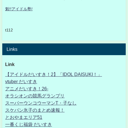
魁!!アイドル塾!
t112
Links
Link
【アイドルだいすき！2】「IDOL DAISUKI！」
vtuber だいすき
アニメだいすき！26-
オラシオンの競馬グランプリ
スーパーウンコウーマンT・子なし
スケバン氷子のまとめ速報！
とおやまエリア51
一番くじ福袋 だいすき