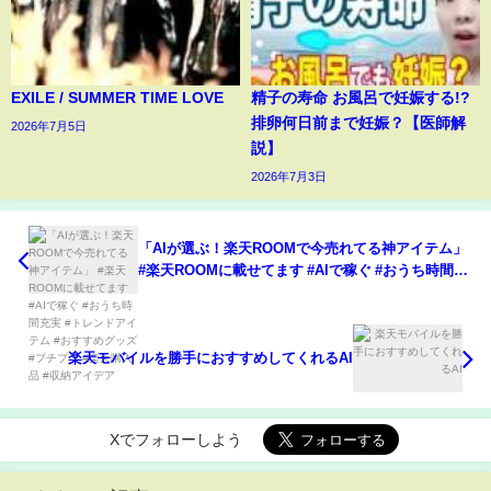
EXILE / SUMMER TIME LOVE
精子の寿命 お風呂で妊娠する!?
排卵何日前まで妊娠？【医師解
2026年7月5日
説】
2026年7月3日
「AIが選ぶ！楽天ROOMで今売れてる神アイテム」
#楽天ROOMに載せてます #AIで稼ぐ #おうち時間充
実 #トレンドアイテム #おすすめグッズ #プチプラ #
楽天購入品 #収納アイデア
楽天モバイルを勝手におすすめしてくれるAI
Xでフォローしよう