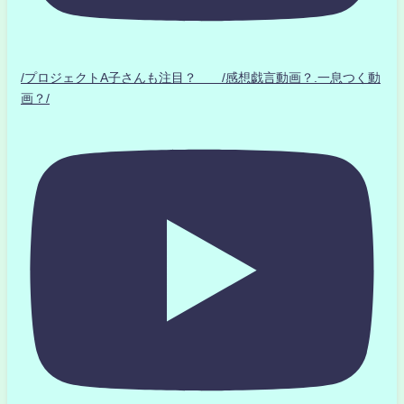
/プロジェクトA子さんも注目？ /感想戯言動画？.一息つく動
画？/