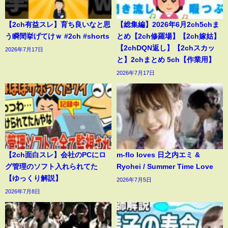
【2ch有益スレ】育ち良いなと思
【総集編】2026年6月2ch5chま
う瞬間挙げてけｗ #2ch #shorts
とめ【2ch修羅場】【2ch嫁姑】
【2chDQN返し】【2chスカッ
2026年7月17日
と】2chまとめ 5ch【作業用】
2026年7月17日
【2ch面白スレ】会社のPCにロ
m-flo loves 日之内エミ &
グ管理のソフト入れられてた
Ryohei / Summer Time Love
【ゆっくり解説】
2026年7月5日
2026年7月8日