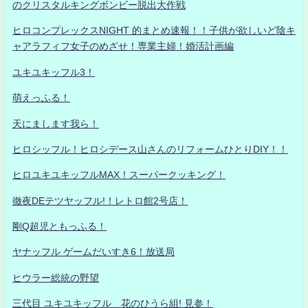
のクリスタルキングボンビー脱出大作戦
ヒロコンプレックスNIGHT 的まとめ速報！！子供が欲しいど陰キ
ャアラフィフ女子のめざせ！専業主婦！婚活計画編
ユキユキッフル3！
萌えっふる！
天にまします我ら！
ヒロシッフル！ヒロシデース山さんのリフォームひとりDIY！！
ヒロユキユキッフルMAX！スーパークッキング！
徹夜DEテツヤッフル!！レトロ館2号店！
剛Q超児ともっふる！
ヤナッフル ゲームだいすき6！放送局
ヒウラー総統の野望
三代目 ユキユキッフル 花のひうら組! 見参！