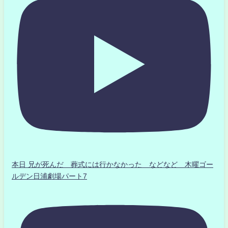
本日 兄が死んだ 葬式には行かなかった などなど 木曜ゴー
ルデン日浦劇場パート7