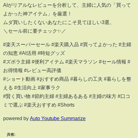
AIがリアルなレビューを分析して、主婦に人気の「買って
よかった神アイテム」を厳選！
ムダ買いしたくないあなたにこそ見てほしい3選。
＼セール前に要チェック✨／
#楽天スーパーセール #楽天購入品 #買ってよかった #主婦
の知恵 #AI活用 #時短グッズ
#ズボラ主婦 #便利アイテム #楽天マラソン #セール情報 #
お得情報 #レビュー高評価
#ショート動画 #おすすめ商品 #暮らしの工夫 #暮らしを整
える #生活向上 #家事ラク
#賢く買い物 #節約主婦 #主婦あるある #主婦の味方 #口コ
ミで選ぶ #楽天おすすめ #Shorts
powered by
Auto Youtube Summarize
共有: