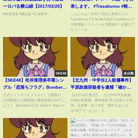
一ロバる横山緑【2017/02/28】
表します。 #Trasaburou #軽貨
物ドライバー #車屋 #配達 #物流
#暗黒放送 #横山緑 #久保田学...
こんにちは！日本一元気な車屋さんの
Trasaburouです🚗 株式会社Trasaburouで
#ドライバー #求人
は軽貨物ドライバーを大募集中！応募はプ
ロフィール...
SKE48
未分類
【SKE48】松井珠理奈卒業シン
【北九州・中学生2人殺傷事件】
グル「恋落ちフラグ」BomberE
平原政徳容疑者を逮捕「確かに
LIVE
その行為をしました」 自宅は現
公式ツイッターをフォローして最新の
【12月19日 配信】 ・北九州中学生殺傷
LIVE動画の公開情報や番組情報をGETし
43歳の男逮捕、事件前後 男の足取りも判
場から車で約5分 男子生徒への
よう！ 【BomberE公式 Twitter】https://t...
明、元刑事・佐々木氏「事件を起こせ
殺人未遂容疑 入店から逃走ま
ば“完了”だったか」【...
でわずか十数秒だったことも判
明【関連ニュースまとめ】