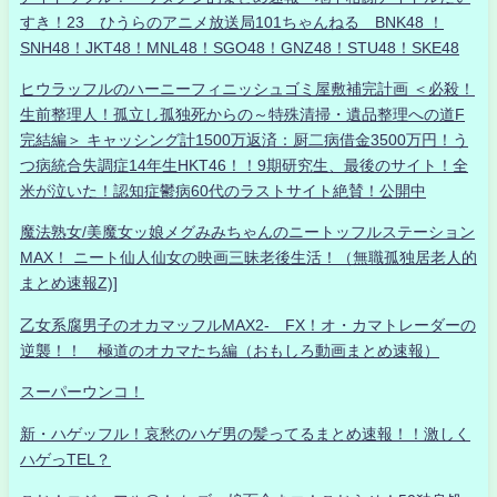
すき！23 ひうらのアニメ放送局101ちゃんねる BNK48 ！
SNH48！JKT48！MNL48！SGO48！GNZ48！STU48！SKE48
ヒウラッフルのハーニーフィニッシュゴミ屋敷補完計画 ＜必殺！
生前整理人！孤立し孤独死からの～特殊清掃・遺品整理への道F
完結編＞ キャッシング計1500万返済：厨二病借金3500万円！う
つ病統合失調症14年生HKT46！！9期研究生、最後のサイト！全
米が泣いた！認知症鬱病60代のラストサイト絶賛！公開中
魔法熟女/美魔女ッ娘メグみみちゃんのニートッフルステーション
MAX！ ニート仙人仙女の映画三昧老後生活！（無職孤独居老人的
まとめ速報Z)]
乙女系腐男子のオカマッフルMAX2- FX！オ・カマトレーダーの
逆襲！！ 極道のオカマたち編（おもしろ動画まとめ速報）
スーパーウンコ！
新・ハゲッフル！哀愁のハゲ男の髪ってるまとめ速報！！激しく
ハゲっTEL？