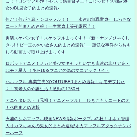
こじ！コジッフル@！-レズっ娘百合ネエ！こじらせ！50独身処
女のBL腐女子的まとめ速報-
何だ！何が？真・シロッフル！！ 永遠の無職童貞- ぼっちな
ニート的まとめ速報！一生童貞上等夜露死苦！
男装スケバン女子！スケッフルまっくす！（新・ナンノひゃくし
きっ!！ビー玉のおいぬさん的まとめ速報） 話題な事件からおも
しろ動画まで取り上げまっくす
ロボットアニメ！メカと美少女キャラだいすき永遠の非リア充・
非モテ星人 ！あらゆるマニアの為のマニアックサイト
ハルッフル-専業主夫的YOUTUBERまとめ速報！キモデブおた
く！初老人の介護生活！激動の1750日
アニゲタレスト（元祖！アニメッフル） ひきこもりニートのオ
ナベ的まとめ速報
火浦のシネマッフル映画NEWS情報ポータブルの杜！オネエ管理
人オカマちゃんの鬼女的まとめ速報!オカマッフルアタックナンバ
ーハーフ