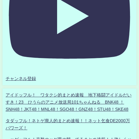
チャンネル登録
アイドッフル！ ワタクシ的まとめ速報 地下格闘アイドルだい
すき！23 ひうらのアニメ放送局101ちゃんねる BNK48 ！
SNH48！JKT48！MNL48！SGO48！GNZ48！STU48！SKE48
タダッフル！ネトゲ廃人的まとめ速報！！ネット乞食DE2000万
パワーズ！