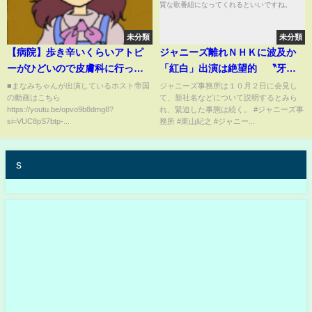
未分類
未分類
【病院】歩き辛いくらいアトピ
ジャニーズ離れＮＨＫに波及か
ーがひどいので皮膚科に行って
「紅白」出演は絶望的 〝牙
きました。
城〟の「ザ少年倶楽部」も存続
■まなみちゃんが出演しているホスト帝国
ジャニーズ事務所は１０月２日に会見し
の動画はこちら
て、新社名などについて説明するとみら
の危機 対応迫られるメディ
https://youtu.be/opvo9b8dmg8?
れ、緊迫した事態は続く。 #ジャニーズ事
ア これを機会に、本当に歌唱
si=VUC8pS7btp-...
務所 #東山紀之 #ジャニー...
力の高い歌手だけの、良質な歌
番組になってくれるといいです
s
ね。