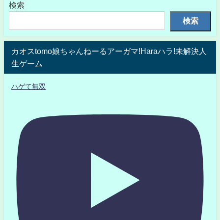
検索
検索
カオスtomo娘ちゃんねーるアーガマ!Haraハラ!未解決人
生ゲーム
ハゲて無双