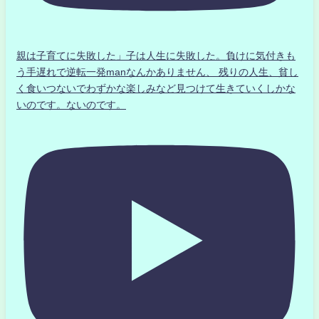
親は子育てに失敗した」子は人生に失敗した。負けに気付きも
う手遅れで逆転一発manなんかありません、 残りの人生、貧し
く食いつないでわずかな楽しみなど見つけて生きていくしかな
いのです。ないのです。