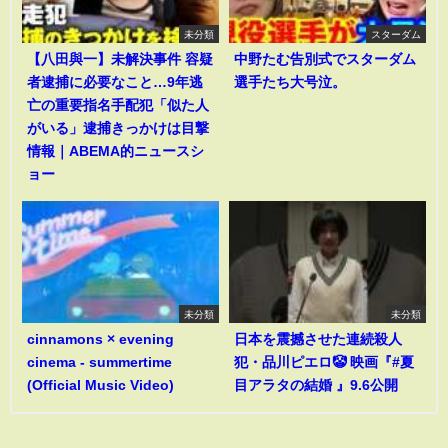
未分類
スターダム
【八田與一】未解決事件 容疑
中野たむ告別式でスターダム
者逮捕に必要なこと…9年逃
選手たち大号泣。
亡の重要指名手配犯「似た人
がいる」逮捕きっかけは目撃
情報｜ABEMA的ニュースシ
ョー
未分類
未分類
cinnamons × evening
日本を震撼させた連続殺人
cinema - summertime
犯・品川ピエロ🤡 映画『#夏
(Official Music Video)
目アラタの結婚 』9.6公開