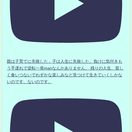
親は子育てに失敗した」子は人生に失敗した。負けに気付きも
う手遅れで逆転一発manなんかありません、 残りの人生、貧し
く食いつないでわずかな楽しみなど見つけて生きていくしかな
いのです。ないのです。