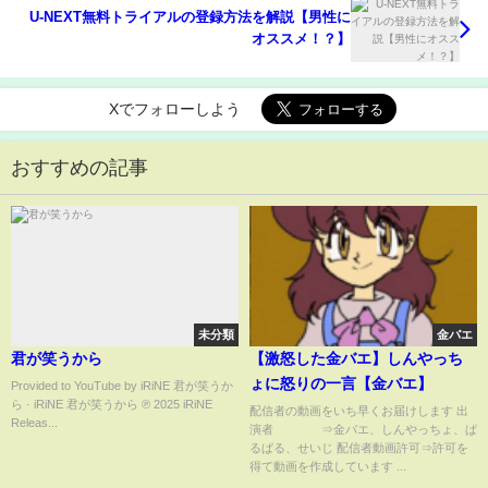
U-NEXT無料トライアルの登録方法を解説【男性に
オススメ！？】
Xでフォローしよう
おすすめの記事
未分類
金バエ
君が笑うから
【激怒した金バエ】しんやっち
ょに怒りの一言【金バエ】
Provided to YouTube by iRiNE 君が笑うか
ら · iRiNE 君が笑うから ℗ 2025 iRiNE
配信者の動画をいち早くお届けします 出
Releas...
演者 ⇒金バエ、しんやっちょ、ぱ
るぱる、せいじ 配信者動画許可⇒許可を
得て動画を作成しています ...