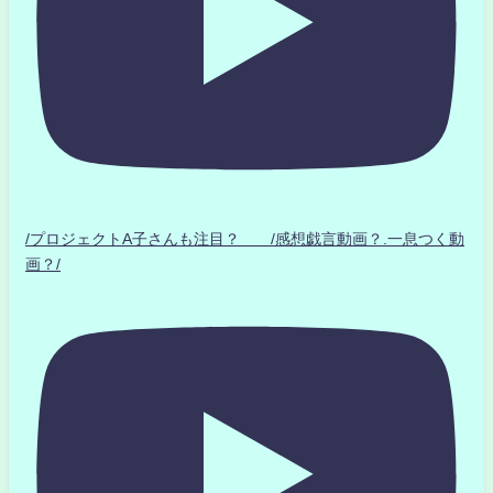
/プロジェクトA子さんも注目？ /感想戯言動画？.一息つく動
画？/