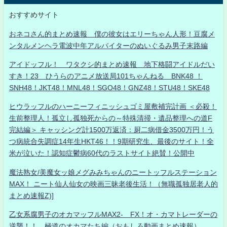
おすすめサイト
おネコさん的まとめ速報 僕の彼女はエリーちゃん人形！豆腐メ
ンタルメンヘラ電波中年アルバイターのぬいぐるみ男子末路編
アイドッフル！ ワタクシ的まとめ速報 地下格闘アイドルだい
すき！23 ひうらのアニメ放送局101ちゃんねる BNK48 ！
SNH48！JKT48！MNL48！SGO48！GNZ48！STU48！SKE48
ヒウラッフルのハーニーフィニッシュゴミ屋敷補完計画 ＜必殺！
生前整理人！孤立し孤独死からの～特殊清掃・遺品整理への道F
完結編＞ キャッシング計1500万返済：厨二病借金3500万円！う
つ病統合失調症14年生HKT46！！9期研究生、最後のサイト！全
米が泣いた！認知症鬱病60代のラストサイト絶賛！公開中
魔法熟女/美魔女ッ娘メグみみちゃんのニートッフルステーション
MAX！ ニート仙人仙女の映画三昧老後生活！（無職孤独居老人的
まとめ速報Z)]
乙女系腐男子のオカマッフルMAX2- FX！オ・カマトレーダーの
逆襲！！ 極道のオカマたち編（おもしろ動画まとめ速報）