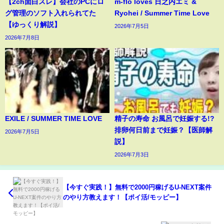
【2ch面白スレ】会社のPCにロ
m-flo loves 日之内エミ &
グ管理のソフト入れられてた
Ryohei / Summer Time Love
【ゆっくり解説】
2026年7月5日
2026年7月8日
EXILE / SUMMER TIME LOVE
精子の寿命 お風呂で妊娠する!?
排卵何日前まで妊娠？【医師解
2026年7月5日
説】
2026年7月3日
【今すぐ実践！】無料で2000円稼げるU-NEXT案件
のやり方教えます！【ポイ活/モッピー】