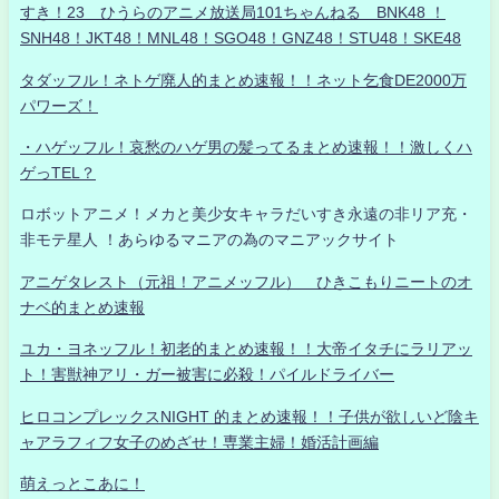
すき！23 ひうらのアニメ放送局101ちゃんねる BNK48 ！
SNH48！JKT48！MNL48！SGO48！GNZ48！STU48！SKE48
タダッフル！ネトゲ廃人的まとめ速報！！ネット乞食DE2000万
パワーズ！
・ハゲッフル！哀愁のハゲ男の髪ってるまとめ速報！！激しくハ
ゲっTEL？
ロボットアニメ！メカと美少女キャラだいすき永遠の非リア充・
非モテ星人 ！あらゆるマニアの為のマニアックサイト
アニゲタレスト（元祖！アニメッフル） ひきこもりニートのオ
ナベ的まとめ速報
ユカ・ヨネッフル！初老的まとめ速報！！大帝イタチにラリアッ
ト！害獣神アリ・ガー被害に必殺！パイルドライバー
ヒロコンプレックスNIGHT 的まとめ速報！！子供が欲しいど陰キ
ャアラフィフ女子のめざせ！専業主婦！婚活計画編
萌えっとこあに！