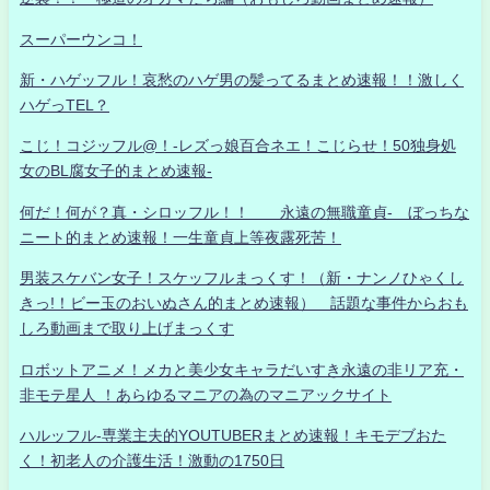
スーパーウンコ！
新・ハゲッフル！哀愁のハゲ男の髪ってるまとめ速報！！激しく
ハゲっTEL？
こじ！コジッフル@！-レズっ娘百合ネエ！こじらせ！50独身処
女のBL腐女子的まとめ速報-
何だ！何が？真・シロッフル！！ 永遠の無職童貞- ぼっちな
ニート的まとめ速報！一生童貞上等夜露死苦！
男装スケバン女子！スケッフルまっくす！（新・ナンノひゃくし
きっ!！ビー玉のおいぬさん的まとめ速報） 話題な事件からおも
しろ動画まで取り上げまっくす
ロボットアニメ！メカと美少女キャラだいすき永遠の非リア充・
非モテ星人 ！あらゆるマニアの為のマニアックサイト
ハルッフル-専業主夫的YOUTUBERまとめ速報！キモデブおた
く！初老人の介護生活！激動の1750日