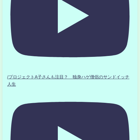
/プロジェクトA子さんも注目？ 独身ハゲ僧侶のサンドイッチ
人生