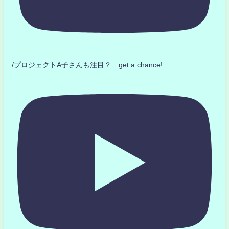
/プロジェクトA子さんも注目？ get a chance!