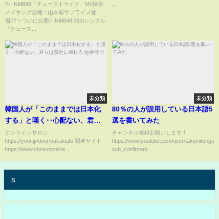
本彩サプライズ登場??
な扇風機。
?✨ NMB48「チューストライク」MV撮影
...
メイキング公開！山本彩サプライズ登
場?? ✨ついに公開✨ NMB48 31stシングル
『チュース...
未分類
未分類
韓国人が「このままでは日本化
80％の人が誤用している日本語5
する」と嘆く‥心配ない、君ら
選を書いてみた
は貧乏に戻れる by榊淳司
オンラインサロン
チャンネル登録お願いします！
https://yoor.jp/door/sakakiats 関連サイト
https://www.youtube.com/user/takumitohgu?
https://www.chosunonline...
sub_confirmati...
s