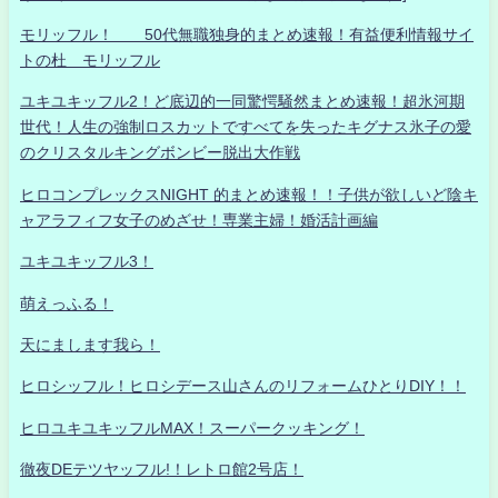
モリッフル！ 50代無職独身的まとめ速報！有益便利情報サイ
トの杜 モリッフル
ユキユキッフル2！ど底辺的一同驚愕騒然まとめ速報！超氷河期
世代！人生の強制ロスカットですべてを失ったキグナス氷子の愛
のクリスタルキングボンビー脱出大作戦
ヒロコンプレックスNIGHT 的まとめ速報！！子供が欲しいど陰キ
ャアラフィフ女子のめざせ！専業主婦！婚活計画編
ユキユキッフル3！
萌えっふる！
天にまします我ら！
ヒロシッフル！ヒロシデース山さんのリフォームひとりDIY！！
ヒロユキユキッフルMAX！スーパークッキング！
徹夜DEテツヤッフル!！レトロ館2号店！