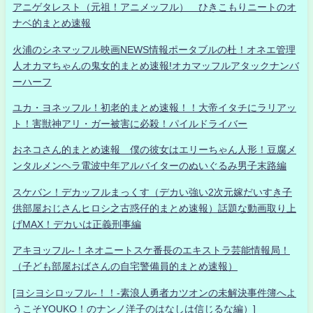
アニゲタレスト（元祖！アニメッフル） ひきこもりニートのオ
ナベ的まとめ速報
火浦のシネマッフル映画NEWS情報ポータブルの杜！オネエ管理
人オカマちゃんの鬼女的まとめ速報!オカマッフルアタックナンバ
ーハーフ
ユカ・ヨネッフル！初老的まとめ速報！！大帝イタチにラリアッ
ト！害獣神アリ・ガー被害に必殺！パイルドライバー
おネコさん的まとめ速報 僕の彼女はエリーちゃん人形！豆腐メ
ンタルメンヘラ電波中年アルバイターのぬいぐるみ男子末路編
スケバン！デカッフルまっくす（デカい強い2次元嫁だいすき子
供部屋おじさんヒロシ之古惑仔的まとめ速報）話題な動画取り上
げMAX！デカいは正義刑事編
アキヨッフル-！ネオニートスケ番長のエキストラ芸能情報局！
（子ども部屋おばさんの自宅警備員的まとめ速報）
[ヨシヨシロッフル-！！-素浪人勇者カツオンの未解決事件簿へよ
うこそYOUKO！のナンノ洋子のはなしは信じるな編）]