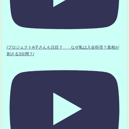
/プロジェクトA子さんも注目？ なぜ私は入会拒否？真相が
刺さる3分間？/