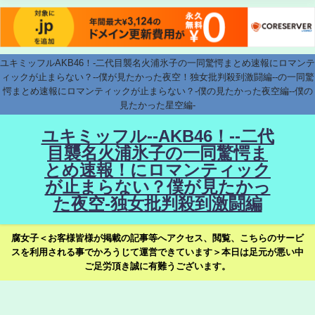
ユキミッフルAKB46！-二代目襲名火浦氷子の一同驚愕まとめ速報にロマンテ
ィックが止まらない？--僕が見たかった夜空！独女批判殺到激闘編--の一同驚
愕まとめ速報にロマンティックが止まらない？-僕の見たかった夜空編--僕の
見たかった星空編-
ユキミッフル--AKB46！--二代
目襲名火浦氷子の一同驚愕ま
とめ速報！にロマンティック
が止まらない？僕が見たかっ
た夜空-独女批判殺到激闘編
腐女子＜お客様皆様が掲載の記事等へアクセス、閲覧、こちらのサービ
スを利用される事でかろうじて運営できています＞本日は足元が悪い中
ご足労頂き誠に有難うございます。