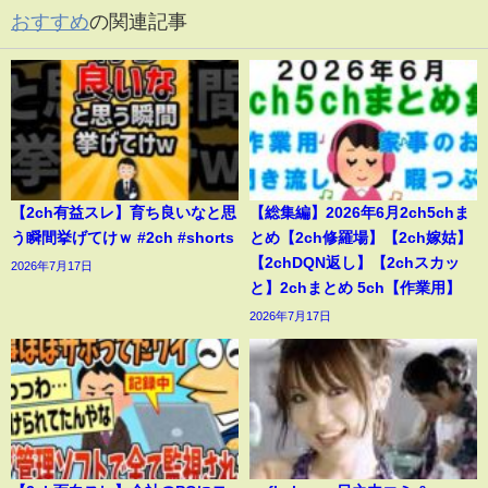
おすすめ
の関連記事
【2ch有益スレ】育ち良いなと思
【総集編】2026年6月2ch5chま
う瞬間挙げてけｗ #2ch #shorts
とめ【2ch修羅場】【2ch嫁姑】
【2chDQN返し】【2chスカッ
2026年7月17日
と】2chまとめ 5ch【作業用】
2026年7月17日