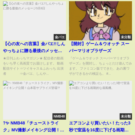
金バエ
未分類
【心の友への言葉】金バエ!!しん
【開封】ゲーム＆ウオッチ スー
やっちょに贈る最後のメッセー
パーマリオブラザーズ
ジ9月8日
★日刊ふわっちマガジン★ 配信者の動画
『ゲーム＆ウオッチ スーパーマリオブラ
をいち早く高画質でお届けします。 動画
ザーズ』を開封し、ちょっとだけ遊んでみ
配信サイト⇒ツイキャス＆ふわっち 出演
ます。 ファミコン版でできた、あの裏ワ
者 ⇒金バエ、しんや...
ザができるかの検証も。 #...
NMB48
未分類
?✨ NMB48「チューストライ
エアコンより買いたい！たった3
ク」MV撮影メイキング公開！山
秒で室温を16度に下げる画期的