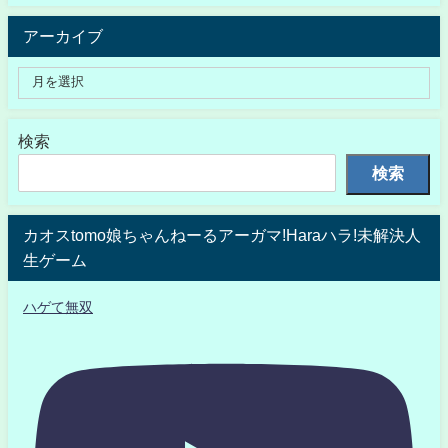
アーカイブ
検索
検索
カオスtomo娘ちゃんねーるアーガマ!Haraハラ!未解決人
生ゲーム
ハゲて無双