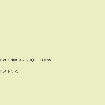
l/UCcuX7Ikit3eRuZJQT_U11Rw
クエストする。