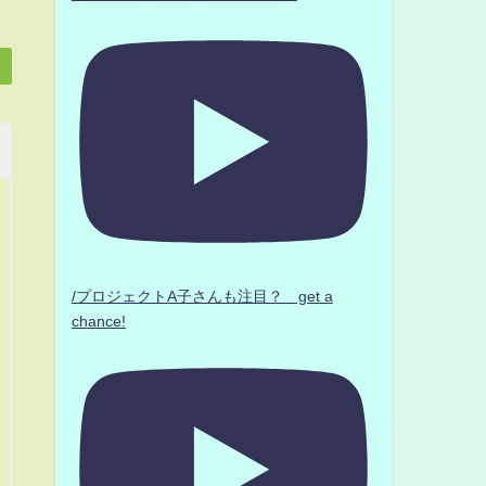
/プロジェクトA子さんも注目？ get a
chance!