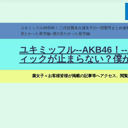
ユキミッフルAKB46！-二代目襲名火浦氷子の一同驚愕まとめ
見たかった夜空編--僕の見たかった星空編-
ユキミッフル--AKB46
ィックが止まらない？僕が
腐女子＜お客様皆様が掲載の記事等へアクセス、閲覧