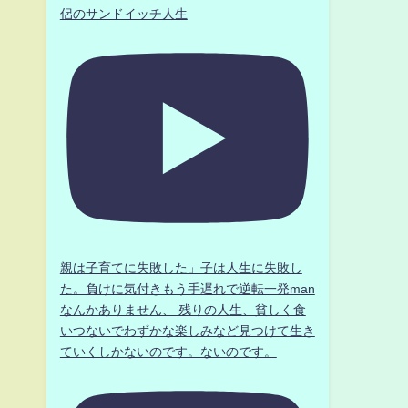
侶のサンドイッチ人生
親は子育てに失敗した」子は人生に失敗し
た。負けに気付きもう手遅れで逆転一発man
なんかありません、 残りの人生、貧しく食
いつないでわずかな楽しみなど見つけて生き
ていくしかないのです。ないのです。