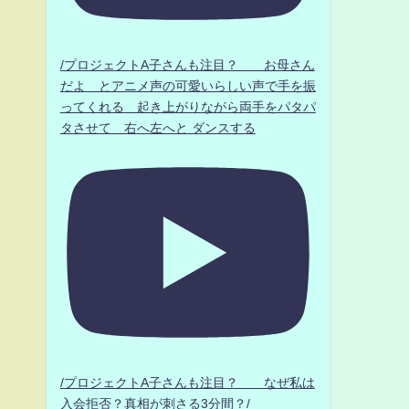
/プロジェクトA子さんも注目？ お母さん
だよ とアニメ声の可愛いらしい声で手を振
ってくれる 起き上がりながら両手をパタパ
タさせて 右へ左へと ダンスする
/プロジェクトA子さんも注目？ なぜ私は
入会拒否？真相が刺さる3分間？/