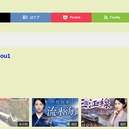
はてブ
Pocket
Feedly
hou1
未分類
感想
感想