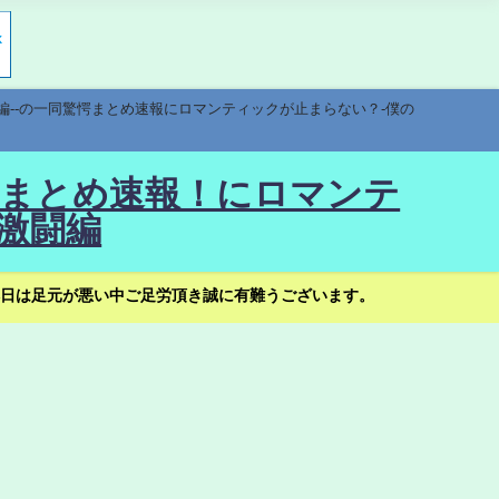
編--の一同驚愕まとめ速報にロマンティックが止まらない？-僕の
驚愕まとめ速報！にロマンテ
激闘編
日は足元が悪い中ご足労頂き誠に有難うございます。