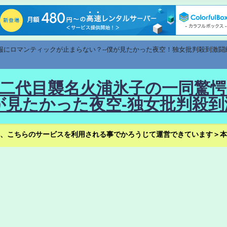
速報にロマンティックが止まらない？--僕が見たかった夜空！独女批判殺到激闘
！--二代目襲名火浦氷子の一同
見たかった夜空-独女批判殺到
、こちらのサービスを利用される事でかろうじて運営できています＞本