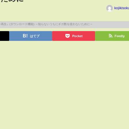
kojikiso
はてブ
Pocket
Feedly