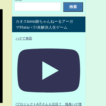
検索
カオスtomo娘ちゃんねーるアーガ
マ!Haraハラ!未解決人生ゲーム
ハゲて無双
/プロジェクトA子さんも注目？ 独身ハゲ僧