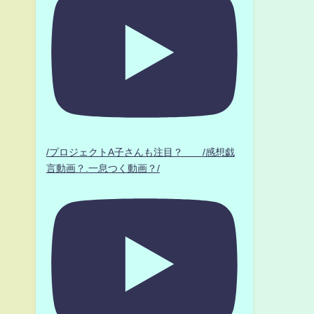
/プロジェクトA子さんも注目？ /感想戯
言動画？.一息つく動画？/