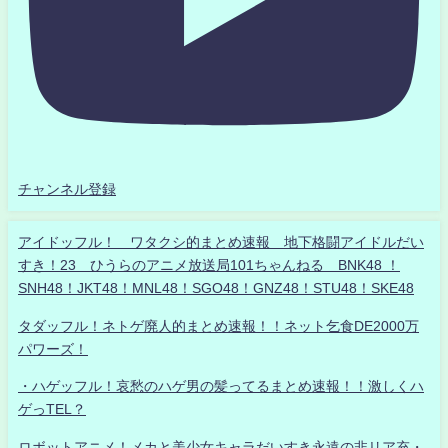
チャンネル登録
アイドッフル！ ワタクシ的まとめ速報 地下格闘アイドルだい
すき！23 ひうらのアニメ放送局101ちゃんねる BNK48 ！
SNH48！JKT48！MNL48！SGO48！GNZ48！STU48！SKE48
タダッフル！ネトゲ廃人的まとめ速報！！ネット乞食DE2000万
パワーズ！
・ハゲッフル！哀愁のハゲ男の髪ってるまとめ速報！！激しくハ
ゲっTEL？
ロボットアニメ！メカと美少女キャラだいすき永遠の非リア充・