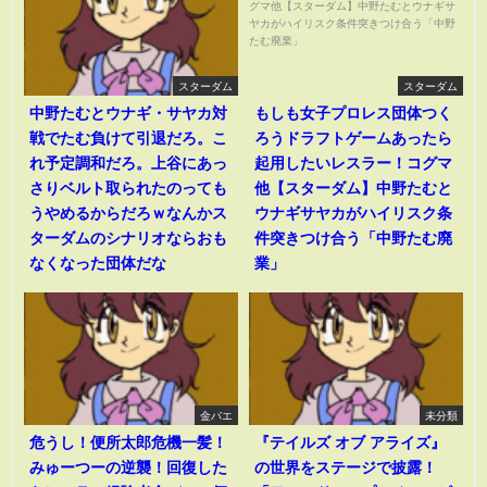
スターダム
スターダム
中野たむとウナギ・サヤカ対
もしも女子プロレス団体つく
戦でたむ負けて引退だろ。こ
ろうドラフトゲームあったら
れ予定調和だろ。上谷にあっ
起用したいレスラー！コグマ
さりベルト取られたのっても
他【スターダム】中野たむと
うやめるからだろｗなんかス
ウナギサヤカがハイリスク条
ターダムのシナリオならおも
件突きつけ合う「中野たむ廃
なくなった団体だな
業」
金バエ
未分類
危うし！便所太郎危機一髪！
『テイルズ オブ アライズ』
みゅーつーの逆襲！回復した
の世界をステージで披露！