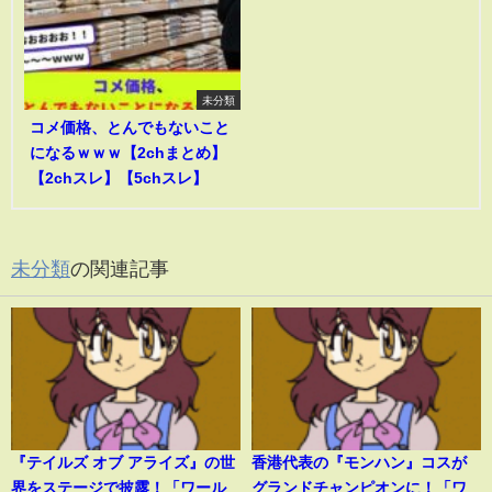
未分類
コメ価格、とんでもないこと
になるｗｗｗ【2chまとめ】
【2chスレ】【5chスレ】
未分類
の関連記事
『テイルズ オブ アライズ』の世
香港代表の『モンハン』コスが
界をステージで披露！「ワール
グランドチャンピオンに！「ワ