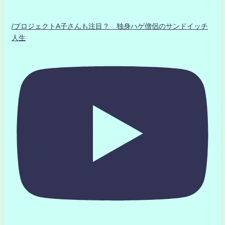
/プロジェクトA子さんも注目？ 独身ハゲ僧侶のサンドイッチ
人生