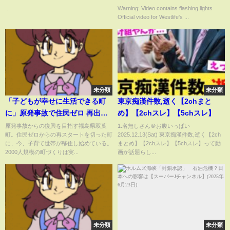
...
Warning: Video contains flashing lights
Official video for Westlife's ...
未分類
未分類
「子どもが幸せに生活できる町
東京痴漢件数,逝く【2chまと
に」原発事故で住民ゼロ 再出発
め】【2chスレ】【5chスレ】
した双葉町は今、東日本大震災
原発事故からの復興を目指す福島県双葉
1:名無しさん＠お腹いっぱい
町。住民ゼロからの再スタートを切った町
2025.12.13(Sat) 東京痴漢件数,逝く【2ch
から14年【報道特集】| TBS
に、今、子育て世帯が移住し始めている。
まとめ】【2chスレ】【5chスレ】って動
NEWS DIG
2000人規模の町づくりは実...
画が話題らし...
未分類
未分類