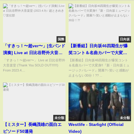
国際
日向坂
「すきっ！〜超ver〜」[生バンド
【新番組】日向坂46四期生が爆
演奏] Live at 日比谷野外大音楽
笑コント＆名曲カバーで大変身‼️
堂 (2023.4.9) / 超ときめき♡宣伝
『新・日向坂ミュージックパレ
「すきっ！〜超ver〜」 Live at 日比谷野外
【新番組】日向坂46四期生が爆笑コント
大音楽堂 (Thank You SOLD OUT!!!!!!)
＆名曲カバーで大変身‼️『新・日向坂ミュ
部
ード』開幕?✨笑いと感動が止ま
From 2023.4....
ージックパレード』開幕?✨笑いと感動が
らない30分！??
止まらない30分！?? ...
未分類
未分類
【ミスター】長嶋茂雄の面白エ
Westlife - Starlight (Official
ピソード50連発
Video)