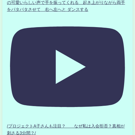
の可愛いらしい声で手を振ってくれる 起き上がりながら両手
をパタパタさせて 右へ左へと ダンスする
/プロジェクトA子さんも注目？ なぜ私は入会拒否？真相が
刺さる3分間？/