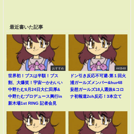
最近書いた記事
おすすめ
AKB48
世界初！ブスは半額！ブス
ドン引き反応不可避-第１回火
割、大爆笑！宇宙一かわいい
浦ガールズメンバー&hur48
中野たむ6月24日大仁田厚&
妄想ガールズ18人選抜&コロ
中野たむプロデュース興行in
ナ初報道2ch反応！3本立て
新木場1st RING 記者会見