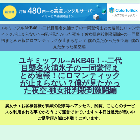
ユキミッフルAKB46！-二代目襲名火浦氷子の一同驚愕まとめ速報にロマンテ
ィックが止まらない？--僕が見たかった夜空！独女批判殺到激闘編--の一同驚
愕まとめ速報にロマンティックが止まらない？-僕の見たかった夜空編--僕の
見たかった星空編-
ユキミッフル--AKB46！--二代
目襲名火浦氷子の一同驚愕ま
とめ速報！にロマンティック
が止まらない？僕が見たかっ
た夜空-独女批判殺到激闘編
腐女子＜お客様皆様が掲載の記事等へアクセス、閲覧、こちらのサービ
スを利用される事でかろうじて運営できています＞本日は足元が悪い中
ご足労頂き誠に有難うございます。