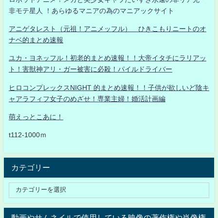
非モテ星人 ！あらゆるマニアの為のマニアックサイト
アニゲタレスト（元祖！アニメッフル） ひきこもりニートのオ
ナベ的まとめ速報
ユカ・ヨネッフル！初老的まとめ速報！！大帝イタチにラリアッ
ト！害獣神アリ・ガー被害に必殺！パイルドライバー
ヒロコンプレックスNIGHT 的まとめ速報！！子供が欲しいど陰キ
ャアラフィフ女子のめざせ！専業主婦！婚活計画編
萌えっとこあに！
t112-1000ｍ
カテゴリー
動画やサムネイルで使用している映像の著作権や肖像権