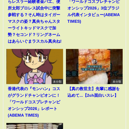
らレスラー経験者金バエ、便
「ワールドコスプレチャンピ
所太郎プロレス試合中に突撃
オンシップ2026」3位ブラジ
参戦する？そん時はタイガー
ル代表インタビュー(ABEMA
マスクの姿？真央ちゃんスタ
TIMES)
ーライトキッドマスクで加
勢？セコンド？リングネーム
はあらいぐまラスカル真央ね!
未分類
未分類
香港代表の『モンハン』コス
【真の救世主】先輩に感謝を
がグランドチャンピオンに！
込めて...【2ch面白いスレ】
「ワールドコスプレチャンピ
オンシップ2026」レポート
(ABEMA TIMES)