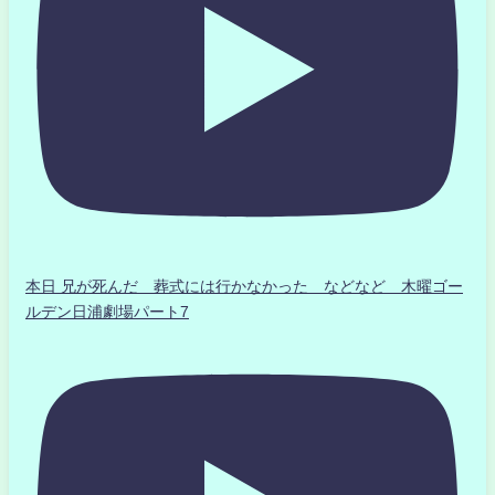
本日 兄が死んだ 葬式には行かなかった などなど 木曜ゴー
ルデン日浦劇場パート7