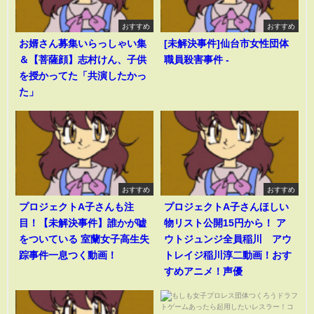
おすすめ
おすすめ
お婿さん募集いらっしゃい集
[未解決事件]仙台市女性団体
＆【菩薩顔】志村けん、子供
職員殺害事件 -
を授かってた「共演したかっ
た」
おすすめ
おすすめ
プロジェクトA子さんも注
プロジェクトA子さんほしい
目！【未解決事件】誰かが嘘
物リスト公開15円から！ ア
をついている 室蘭女子高生失
ウトジュンジ全員稲川 アウ
踪事件一息つく動画！
トレイジ稲川淳二動画！おす
すめアニメ！声優