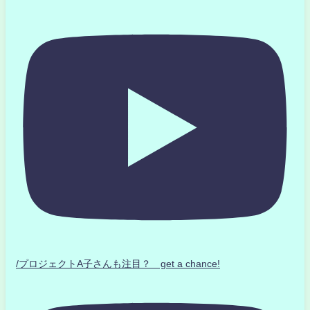
/プロジェクトA子さんも注目？ get a chance!