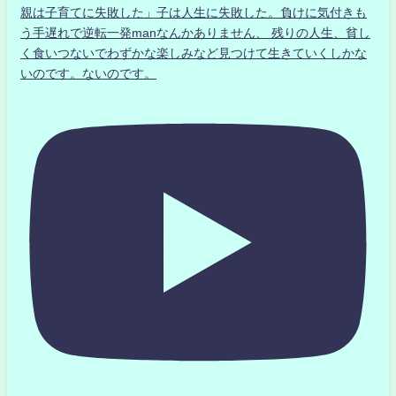
親は子育てに失敗した」子は人生に失敗した。負けに気付きも
う手遅れで逆転一発manなんかありません、 残りの人生、貧し
く食いつないでわずかな楽しみなど見つけて生きていくしかな
いのです。ないのです。