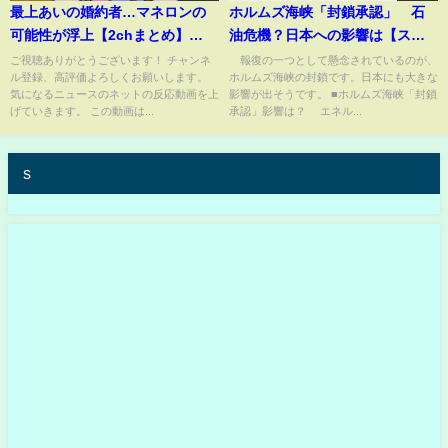
最上あいの婚約者…マネロンの
ホルムズ海峡「封鎖承認」 石
可能性が浮上【2chまとめ】
油危機？日本への影響は【スー
【2chスレ】【5chスレ】
パーJチャンネル】(2025年6月23
ご視聴ありがとうございます！ チャンネ
報復の一つとして懸念されているのが、
ル登録、高評価よろしくお願いします。
ホルムズ海峡の封鎖です。日本にも大きな
日)
気になるニュースのネットの反応動画を上
影響が出そうです。 ■ホルムズ海峡「封鎖
げていきます。 この動画は...
承認」影響は？ エネル...
s