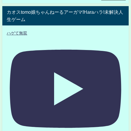
カオスtomo娘ちゃんねーるアーガマ!Haraハラ!未解決人
生ゲーム
ハゲて無双