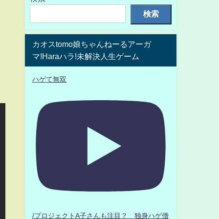
検索
カオスtomo娘ちゃんねーるアーガ
マ!Haraハラ!未解決人生ゲーム
ハゲて無双
/プロジェクトA子さんも注目？ 独身ハゲ僧