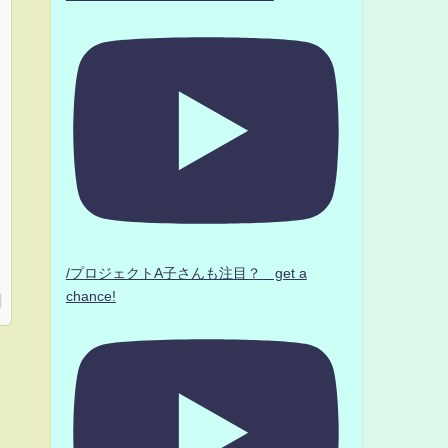
/プロジェクトA子さんも注目？ get a
chance!