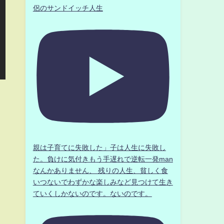
侶のサンドイッチ人生
親は子育てに失敗した」子は人生に失敗し
た。負けに気付きもう手遅れで逆転一発man
なんかありません、 残りの人生、貧しく食
いつないでわずかな楽しみなど見つけて生き
ていくしかないのです。ないのです。