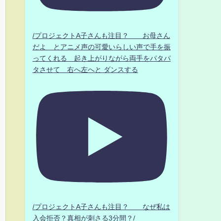
/プロジェクトA子さんも注目？ お母さん
だよ とアニメ声の可愛いらしい声で手を振
ってくれる 起き上がりながら両手をパタパ
タさせて 右へ左へと ダンスする
/プロジェクトA子さんも注目？ なぜ私は
入会拒否？真相が刺さる3分間？/