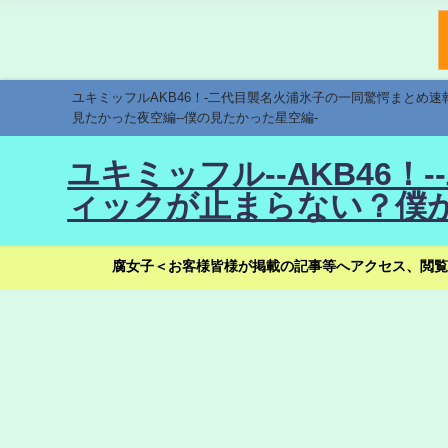
ユキミッフルAKB46！-二代目襲名火浦氷子の一同驚愕まとめ
見たかった夜空編--僕の見たかった星空編-
ユキミッフル--AKB46
ィックが止まらない？僕が
腐女子＜お客様皆様が掲載の記事等へアクセス、閲覧