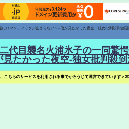
速報にロマンティックが止まらない？--僕が見たかった夜空！独女批判殺到激闘
！--二代目襲名火浦氷子の一同
見たかった夜空-独女批判殺到
、こちらのサービスを利用される事でかろうじて運営できています＞本