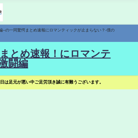
編--の一同驚愕まとめ速報にロマンティックが止まらない？-僕の
驚愕まとめ速報！にロマンテ
激闘編
日は足元が悪い中ご足労頂き誠に有難うございます。