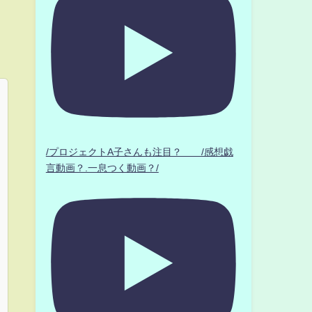
/プロジェクトA子さんも注目？ /感想戯
言動画？.一息つく動画？/