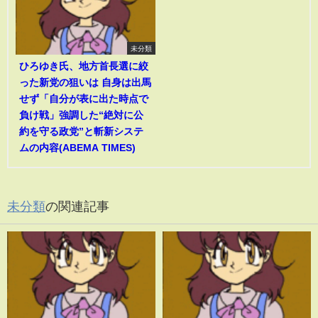
未分類
ひろゆき氏、地方首長選に絞
った新党の狙いは 自身は出馬
せず「自分が表に出た時点で
負け戦」強調した“絶対に公
約を守る政党”と斬新システ
ムの内容(ABEMA TIMES)
未分類
の関連記事