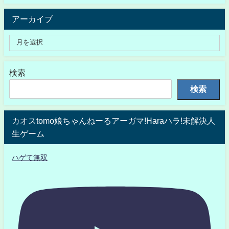
アーカイブ
検索
検索
カオスtomo娘ちゃんねーるアーガマ!Haraハラ!未解決人
生ゲーム
ハゲて無双