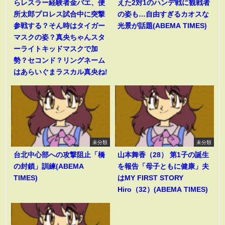
らレスラー経験者金バエ、便
えた2対1のハンデ戦に観戦者
所太郎プロレス試合中に突撃
の姿も…自由すぎるカオスな
参戦する？そん時はタイガー
光景が話題(ABEMA TIMES)
マスクの姿？真央ちゃんスタ
ーライトキッドマスクで加
勢？セコンド？リングネーム
はあらいぐまラスカル真央ね!
未分類
未分類
台北中心部への攻撃阻止「橋
山本舞香（28） 第1子の誕生
の封鎖」訓練(ABEMA
を報告「母子ともに健康」夫
TIMES)
はMY FIRST STORY
Hiro（32）(ABEMA TIMES)