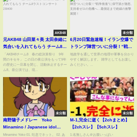
AKB48
未分類
元AKB48 山田菜々美 太田奈緒に
6月20日緊急速報！イラン空爆で
気合いを入れてもらう チーム8ラ
トランプ陣営ついに分裂！“戦争
ストコンサート 230430
推進”に保守派が激怒、支持者ゼ
「AKB48チーム8 春の総決算祭り 9年
地政学を通して世界の地理や軍事を分かり
間のキセキ」 この日の夜公演をもって9年
やすく解説します。 雑学としてもお楽し
ロの危機へ…最側近まで絶縁の
の歴史に一旦幕を閉じ、活動休止するチー
みください。...
衝撃展開！
ム8。昼公演では、現...
未分類
未分類
南野陽子メドレー Yoko
M-1,完全に逝く【2chまとめ】
Minamino / Japanese idol
【2chスレ】【5chスレ】
singer
Minamino Yoko 01. 吐息でネット。 02. あ
1:名無しさん＠お腹いっぱい