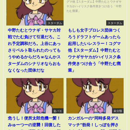
スターダム
スターダム
中野たむとウナギ・サヤカ対
もしも女子プロレス団体つく
戦でたむ負けて引退だろ。こ
ろうドラフトゲームあったら
れ予定調和だろ。上谷にあっ
起用したいレスラー！コグマ
さりベルト取られたのっても
他【スターダム】中野たむと
うやめるからだろｗなんかス
ウナギサヤカがハイリスク条
ターダムのシナリオならおも
件突きつけ合う「中野たむ廃
なくなった団体だな
業」
金バエ
未分類
危うし！便所太郎危機一髪！
カンガルーの“同時多発デス
みゅーつーの逆襲！回復した
マッチ”勃発！しっぽを押さ