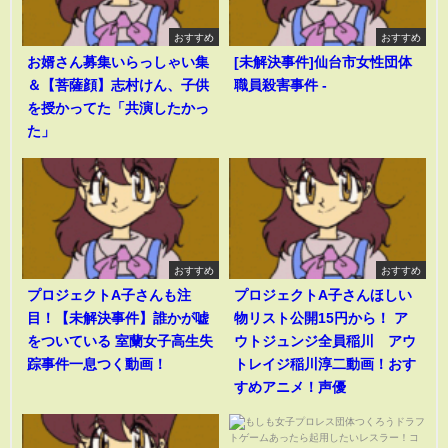
おすすめ
おすすめ
お婿さん募集いらっしゃい集
[未解決事件]仙台市女性団体
＆【菩薩顔】志村けん、子供
職員殺害事件 -
を授かってた「共演したかっ
た」
おすすめ
おすすめ
プロジェクトA子さんも注
プロジェクトA子さんほしい
目！【未解決事件】誰かが嘘
物リスト公開15円から！ ア
をついている 室蘭女子高生失
ウトジュンジ全員稲川 アウ
踪事件一息つく動画！
トレイジ稲川淳二動画！おす
すめアニメ！声優