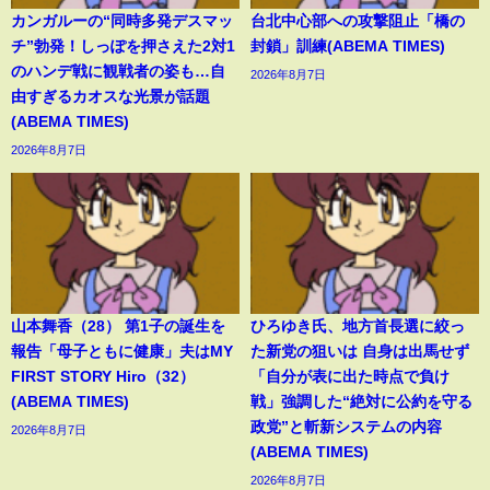
カンガルーの“同時多発デスマッ
台北中心部への攻撃阻止「橋の
チ”勃発！しっぽを押さえた2対1
封鎖」訓練(ABEMA TIMES)
のハンデ戦に観戦者の姿も…自
2026年8月7日
由すぎるカオスな光景が話題
(ABEMA TIMES)
2026年8月7日
山本舞香（28） 第1子の誕生を
ひろゆき氏、地方首長選に絞っ
報告「母子ともに健康」夫はMY
た新党の狙いは 自身は出馬せず
FIRST STORY Hiro（32）
「自分が表に出た時点で負け
(ABEMA TIMES)
戦」強調した“絶対に公約を守る
政党”と斬新システムの内容
2026年8月7日
(ABEMA TIMES)
2026年8月7日