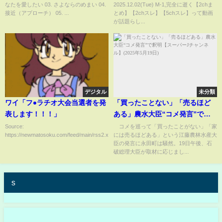
なたを愛したい 03. さよならのめまい 04.
2025.12.02(Tue) M-1,完全に逝く【2chま
接近（アプローチ） 05. ...
とめ】【2chスレ】【5chスレ】って動画
が話題らし...
デジタル
未分類
ワイ「フ●ラチオ大会当選者を発
「買ったことない」「売るほど
表します！！！」
ある」農水大臣“コメ発言”で釈
明【スーパーJチャンネル】
Source:
コメを巡って「買ったことがない」「家
https://newmatosoku.com/feed/main/rss2.xml...
には売るほどある」という江藤農林水産大
(2025年5月19日)
臣の発言に永田町は騒然。19日午後、石
破総理大臣が取材に応じまし...
s