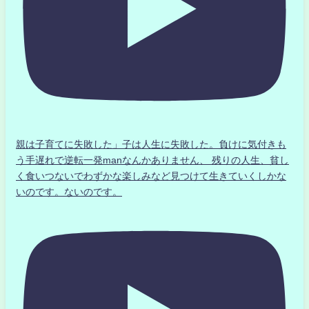
親は子育てに失敗した」子は人生に失敗した。負けに気付きも
う手遅れで逆転一発manなんかありません、 残りの人生、貧し
く食いつないでわずかな楽しみなど見つけて生きていくしかな
いのです。ないのです。