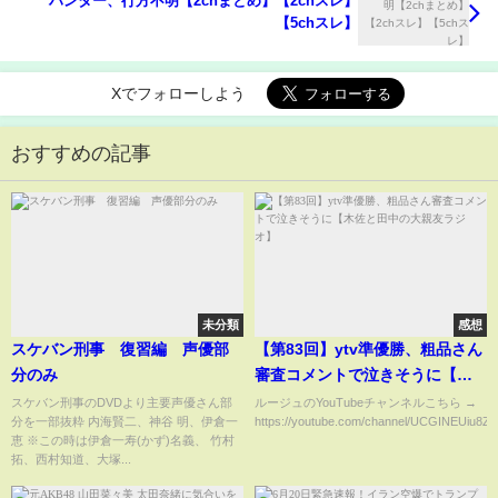
ハンター、行方不明【2chまとめ】【2chスレ】
【5chスレ】
Xでフォローしよう
おすすめの記事
未分類
感想
スケバン刑事 復習編 声優部
【第83回】ytv準優勝、粗品さん
分のみ
審査コメントで泣きそうに【木
佐と田中の大親友ラジオ】
スケバン刑事のDVDより主要声優さん部
ルージュのYouTubeチャンネルこちら →
分を一部抜粋 内海賢二、神谷 明、伊倉一
https://youtube.com/channel/UCGINEUiu8Z9c
恵 ※この時は伊倉一寿(かず)名義、 竹村
拓、西村知道、大塚...