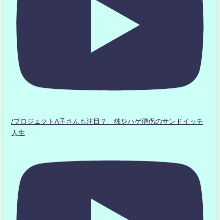
/プロジェクトA子さんも注目？ 独身ハゲ僧侶のサンドイッチ
人生