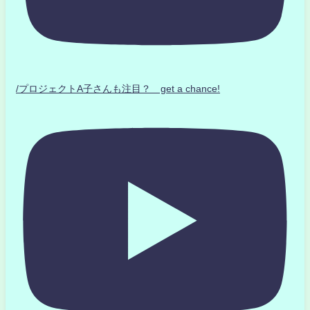
/プロジェクトA子さんも注目？ get a chance!