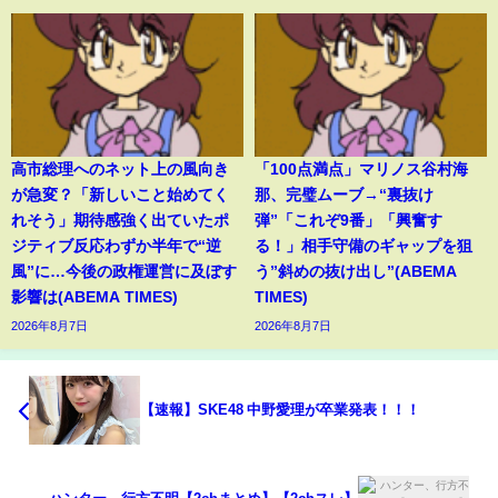
高市総理へのネット上の風向き
「100点満点」マリノス谷村海
が急変？「新しいこと始めてく
那、完璧ムーブ→“裏抜け
れそう」期待感強く出ていたポ
弾”「これぞ9番」「興奮す
ジティブ反応わずか半年で“逆
る！」相手守備のギャップを狙
風”に…今後の政権運営に及ぼす
う”斜めの抜け出し”(ABEMA
影響は(ABEMA TIMES)
TIMES)
2026年8月7日
2026年8月7日
【速報】SKE48 中野愛理が卒業発表！！！