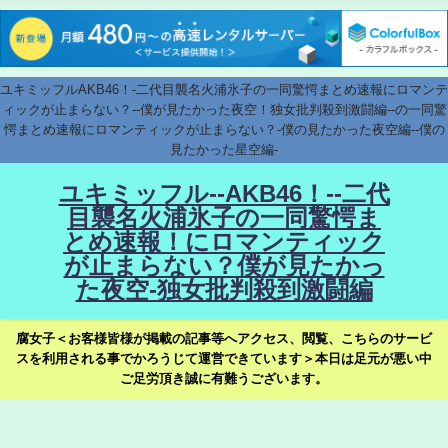
ユキミッフルAKB46！-二代目襲名火浦氷子の一同驚愕まとめ速報にロマンテ
ィックが止まらない？--僕が見たかった夜空！独女批判殺到激闘編--の一同驚
愕まとめ速報にロマンティックが止まらない？-僕の見たかった夜空編--僕の
見たかった星空編-
ユキミッフル--AKB46！--二代
目襲名火浦氷子の一同驚愕ま
とめ速報！にロマンティック
が止まらない？僕が見たかっ
た夜空-独女批判殺到激闘編
腐女子＜お客様皆様が掲載の記事等へアクセス、閲覧、こちらのサービ
スを利用される事でかろうじて運営できています＞本日は足元が悪い中
ご足労頂き誠に有難うございます。