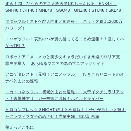
すき！23 ひうらのアニメ放送局101ちゃんねる BNK48 ！
SNH48！JKT48！MNL48！SGO48！GNZ48！STU48！SKE48
タダッフル！ネトゲ廃人的まとめ速報！！ネット乞食DE2000万
パワーズ！
・ハゲッフル！哀愁のハゲ男の髪ってるまとめ速報！！激しくハ
ゲっTEL？
ロボットアニメ！メカと美少女キャラだいすき永遠の非リア充・
非モテ星人 ！あらゆるマニアの為のマニアックサイト
アニゲタレスト（元祖！アニメッフル） ひきこもりニートのオ
ナベ的まとめ速報
ユカ・ヨネッフル！初老的まとめ速報！！大帝イタチにラリアッ
ト！害獣神アリ・ガー被害に必殺！パイルドライバー
ヒロコンプレックスNIGHT 的まとめ速報！！子供が欲しいど陰キ
ャアラフィフ女子のめざせ！専業主婦！婚活計画編
萌えっとこあに！