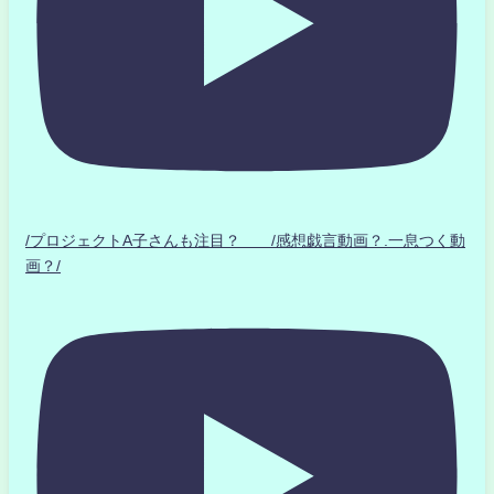
/プロジェクトA子さんも注目？ /感想戯言動画？.一息つく動
画？/