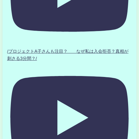
/プロジェクトA子さんも注目？ なぜ私は入会拒否？真相が
刺さる3分間？/