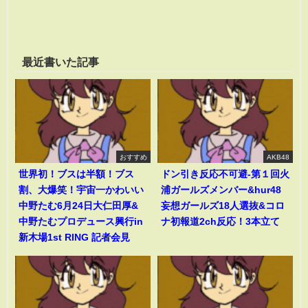
最近書いた記事
おすすめ
AKB48
世界初！ブスは半額！ブス
ドン引き反応不可避-第１回火
割、大爆笑！宇宙一かわいい
浦ガールズメンバー&hur48
中野たむ6月24日大仁田厚&
妄想ガールズ18人選抜&コロ
中野たむプロデュース興行in
ナ初報道2ch反応！3本立て
新木場1st RING 記者会見