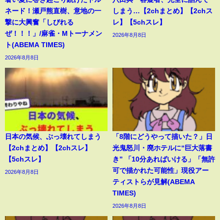
ネード！瀬戸熊直樹、意地の一
しまう…【2chまとめ】【2chス
撃に大興奮「しびれる
レ】【5chスレ】
ぜ！！！」/麻雀・Mトーナメン
2026年8月8日
ト(ABEMA TIMES)
2026年8月8日
日本の気候、ぶっ壊れてしまう
「8階にどうやって描いた？」日
【2chまとめ】【2chスレ】
光鬼怒川・廃ホテルに“巨大落書
【5chスレ】
き” 「10分あればいける」「無許
可で描かれた可能性」現役アー
2026年8月8日
ティストらが見解(ABEMA
TIMES)
2026年8月8日