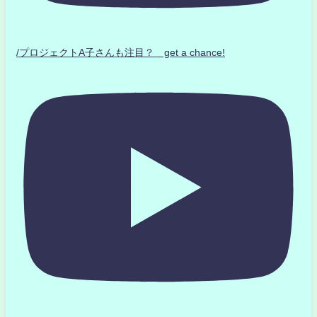
/プロジェクトA子さんも注目？ get a chance!