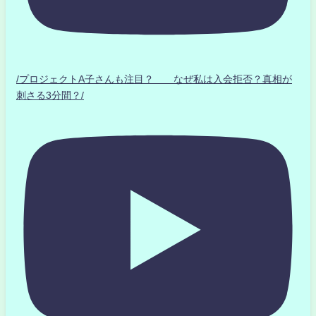
/プロジェクトA子さんも注目？ なぜ私は入会拒否？真相が
刺さる3分間？/