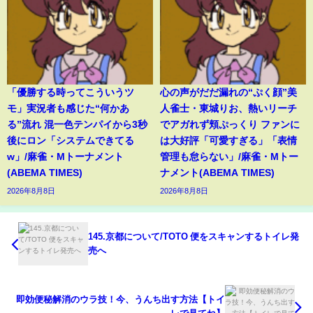
「優勝する時ってこういうツ
心の声がだだ漏れの“ぷく顔”美
モ」実況者も感じた“何かあ
人雀士・東城りお、熱いリーチ
る”流れ 混一色テンパイから3秒
でアガれず頬ぷっくり ファンに
後にロン「システムできてる
は大好評「可愛すぎる」「表情
w」/麻雀・Mトーナメント
管理も怠らない」/麻雀・Mトー
(ABEMA TIMES)
ナメント(ABEMA TIMES)
2026年8月8日
2026年8月8日
145.京都について/TOTO 便をスキャンするトイレ発
売へ
即効便秘解消のウラ技！今、うんち出す方法【トイ