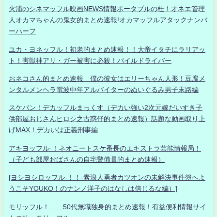
火浦のシネマッフル映画NEWS情報ポータブルの杜！オネエ管理
人オカマちゃんの鬼女的まとめ速報!オカマッフルアタックナンバ
ーハーフ
ユカ・ヨネッフル！初老的まとめ速報！！大帝イタチにラリアッ
ト！害獣神アリ・ガー被害に必殺！パイルドライバー
おネコさん的まとめ速報 僕の彼女はエリーちゃん人形！豆腐メ
ンタルメンヘラ電波中年アルバイターのぬいぐるみ男子末路編
スケバン！デカッフルまっくす（デカい強い2次元嫁だいすき子
供部屋おじさんヒロシ之古惑仔的まとめ速報）話題な動画取り上
げMAX！デカいは正義刑事編
アキヨッフル-！ネオニートスケ番長のエキストラ芸能情報局！
（子ども部屋おばさんの自宅警備員的まとめ速報）
[ヨシヨシロッフル-！！-素浪人勇者カツオンの未解決事件簿へよ
うこそYOUKO！のナンノ洋子のはなしは信じるな編）]
モリッフル！ 50代無職独身的まとめ速報！有益便利情報サイ