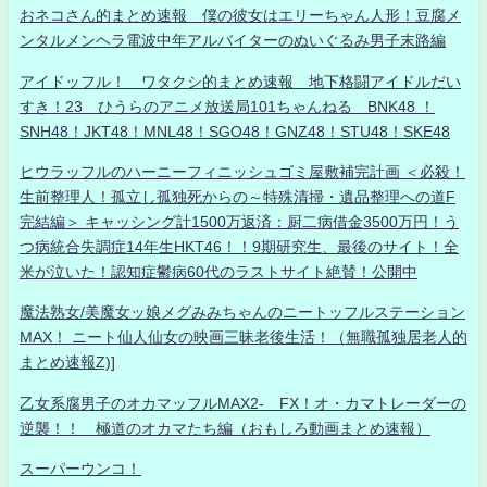
おネコさん的まとめ速報 僕の彼女はエリーちゃん人形！豆腐メ
ンタルメンヘラ電波中年アルバイターのぬいぐるみ男子末路編
アイドッフル！ ワタクシ的まとめ速報 地下格闘アイドルだい
すき！23 ひうらのアニメ放送局101ちゃんねる BNK48 ！
SNH48！JKT48！MNL48！SGO48！GNZ48！STU48！SKE48
ヒウラッフルのハーニーフィニッシュゴミ屋敷補完計画 ＜必殺！
生前整理人！孤立し孤独死からの～特殊清掃・遺品整理への道F
完結編＞ キャッシング計1500万返済：厨二病借金3500万円！う
つ病統合失調症14年生HKT46！！9期研究生、最後のサイト！全
米が泣いた！認知症鬱病60代のラストサイト絶賛！公開中
魔法熟女/美魔女ッ娘メグみみちゃんのニートッフルステーション
MAX！ ニート仙人仙女の映画三昧老後生活！（無職孤独居老人的
まとめ速報Z)]
乙女系腐男子のオカマッフルMAX2- FX！オ・カマトレーダーの
逆襲！！ 極道のオカマたち編（おもしろ動画まとめ速報）
スーパーウンコ！