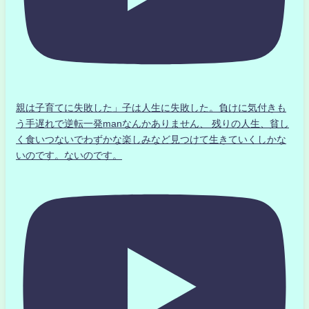
親は子育てに失敗した」子は人生に失敗した。負けに気付きも
う手遅れで逆転一発manなんかありません、 残りの人生、貧し
く食いつないでわずかな楽しみなど見つけて生きていくしかな
いのです。ないのです。