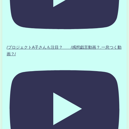
/プロジェクトA子さんも注目？ /感想戯言動画？.一息つく動
画？/