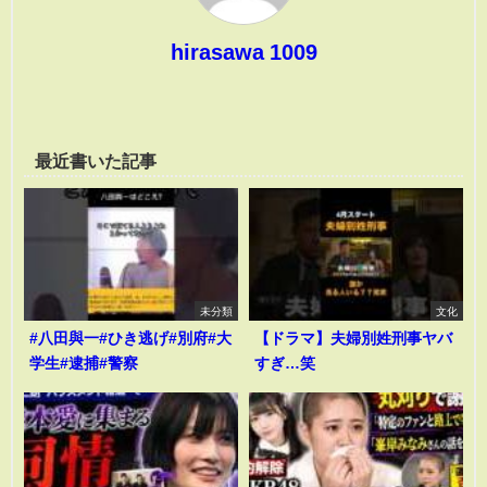
hirasawa 1009
最近書いた記事
未分類
文化
#八田與一#ひき逃げ#別府#大
【ドラマ】夫婦別姓刑事ヤバ
学生#逮捕#警察
すぎ…笑