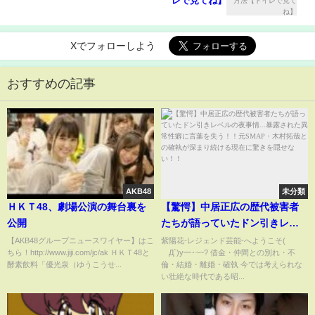
レで見てね】
Xでフォローしよう
おすすめの記事
AKB48
未分類
ＨＫＴ48、劇場公演の舞台裏を
【驚愕】中居正広の歴代被害者
公開
たちが語っていたドン引きレベ
ルの夜事情...暴露された異常性癖
【AKB48グループニュースワイヤー】はこ
紫陽花-レジェンド芸能-へようこそ(
ちら！http://www.jiji.com/jc/ak ＨＫＴ48と
´Д`)y━･~~? 借金・仲間との別れ・不
に言葉を失う！！元SMAP・木村
酵素飲料「優光泉（ゆうこうせ...
倫・結婚・離婚・確執 今では考えられな
拓哉との確執が深まり続ける現
い壮絶な時代である昭...
在に驚きを隠せない！！