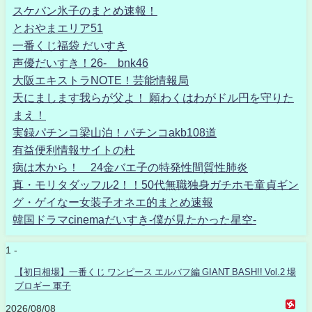
スケバン氷子のまとめ速報！
とおやまエリア51
一番くじ福袋 だいすき
声優だいすき！26- bnk46
大阪エキストラNOTE！芸能情報局
天にまします我らが父よ！ 願わくはわがドル円を守りた
まえ！
実録パチンコ梁山泊！パチンコakb108道
有益便利情報サイトの杜
病は木から！ 24金バエ子の特発性間質性肺炎
真・モリタダッフル2！！50代無職独身ガチホモ童貞ギン
グ・ゲイなー女装子オネエ的まとめ速報
韓国ドラマcinemaだいすき-僕が見たかった星空-
1 -
【初日相場】一番くじ ワンピース エルバフ編 GIANT BASH!! Vol.2 場
ブロギー 軍子
2026/08/08