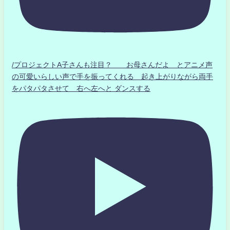
/プロジェクトA子さんも注目？ お母さんだよ とアニメ声
の可愛いらしい声で手を振ってくれる 起き上がりながら両手
をパタパタさせて 右へ左へと ダンスする