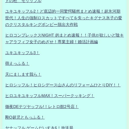
トの杜 モリッフル
ユキユキッフル2！ど底辺的一同驚愕騒然まとめ速報！超氷河期
世代！人生の強制ロスカットですべてを失ったキグナス氷子の愛
のクリスタルキングボンビー脱出大作戦
ヒロコンプレックスNIGHT 的まとめ速報！！子供が欲しいど陰キ
ャアラフィフ女子のめざせ！専業主婦！婚活計画編
ユキユキッフル3！
萌えっふる！
天にまします我ら！
ヒロシッフル！ヒロシデース山さんのリフォームひとりDIY！！
ヒロユキユキッフルMAX！スーパークッキング！
徹夜DEテツヤッフル!！レトロ館2号店！
剛Q超児ともっふる！
ヤナッフル ゲームだいすき6！放送局