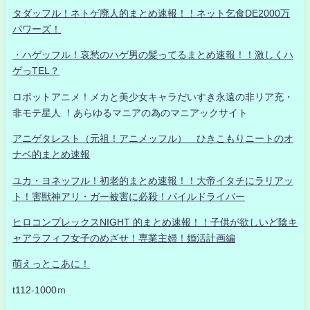
タダッフル！ネトゲ廃人的まとめ速報！！ネット乞食DE2000万
パワーズ！
・ハゲッフル！哀愁のハゲ男の髪ってるまとめ速報！！激しくハ
ゲっTEL？
ロボットアニメ！メカと美少女キャラだいすき永遠の非リア充・
非モテ星人 ！あらゆるマニアの為のマニアックサイト
アニゲタレスト（元祖！アニメッフル） ひきこもりニートのオ
ナベ的まとめ速報
ユカ・ヨネッフル！初老的まとめ速報！！大帝イタチにラリアッ
ト！害獣神アリ・ガー被害に必殺！パイルドライバー
ヒロコンプレックスNIGHT 的まとめ速報！！子供が欲しいど陰キ
ャアラフィフ女子のめざせ！専業主婦！婚活計画編
萌えっとこあに！
t112-1000ｍ