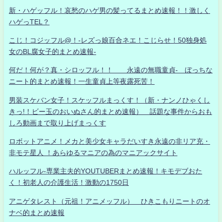
新・ハゲッフル！哀愁のハゲ男の髪ってるまとめ速報！！激しく
ハゲっTEL？
こじ！コジッフル@！-レズっ娘百合ネエ！こじらせ！50独身処
女のBL腐女子的まとめ速報-
何だ！何が？真・シロッフル！！ 永遠の無職童貞- ぼっちな
ニート的まとめ速報！一生童貞上等夜露死苦！
男装スケバン女子！スケッフルまっくす！（新・ナンノひゃくし
きっ!！ビー玉のおいぬさん的まとめ速報） 話題な事件からおも
しろ動画まで取り上げまっくす
ロボットアニメ！メカと美少女キャラだいすき永遠の非リア充・
非モテ星人 ！あらゆるマニアの為のマニアックサイト
ハルッフル-専業主夫的YOUTUBERまとめ速報！キモデブおた
く！初老人の介護生活！激動の1750日
アニゲタレスト（元祖！アニメッフル） ひきこもりニートのオ
ナベ的まとめ速報