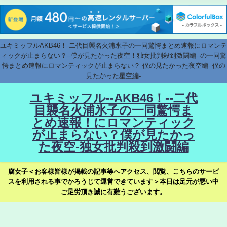
ユキミッフルAKB46！-二代目襲名火浦氷子の一同驚愕まとめ速報にロマンテ
ィックが止まらない？--僕が見たかった夜空！独女批判殺到激闘編--の一同驚
愕まとめ速報にロマンティックが止まらない？-僕の見たかった夜空編--僕の
見たかった星空編-
ユキミッフル--AKB46！--二代
目襲名火浦氷子の一同驚愕ま
とめ速報！にロマンティック
が止まらない？僕が見たかっ
た夜空-独女批判殺到激闘編
腐女子＜お客様皆様が掲載の記事等へアクセス、閲覧、こちらのサービ
スを利用される事でかろうじて運営できています＞本日は足元が悪い中
ご足労頂き誠に有難うございます。