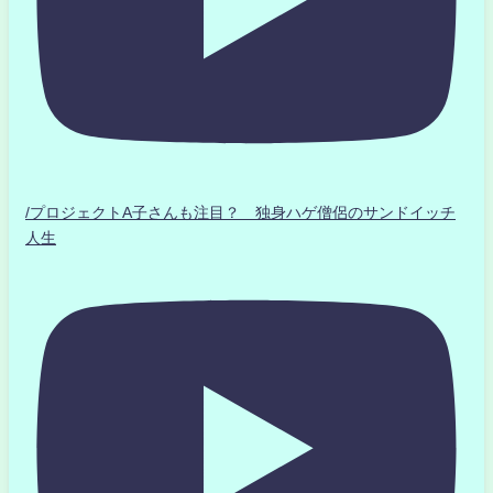
/プロジェクトA子さんも注目？ 独身ハゲ僧侶のサンドイッチ
人生