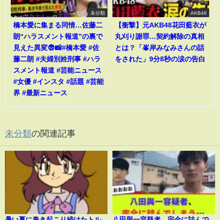
未分類
AKB48
橋本愛に集まる同情…佐藤二
【衝撃】元AKB48花田藍衣が
朗“ハラスメント報道”の裏で
丸刈り謝罪…契約解除の真相
見えた異変😨📸#橋本愛 #佐
とは？「峯岸みなみさんの話
藤二朗 #夫婦別姓刑事 #ハラ
をされた」9分8秒の涙の告白
スメント報道 #芸能ニュース
#女優 #インスタ #話題 #芸能
界 #最新ニュース
未分類
の関連記事
暑い夏に巻き起こり続けたトル
八田與一容疑者、完全に詰んで