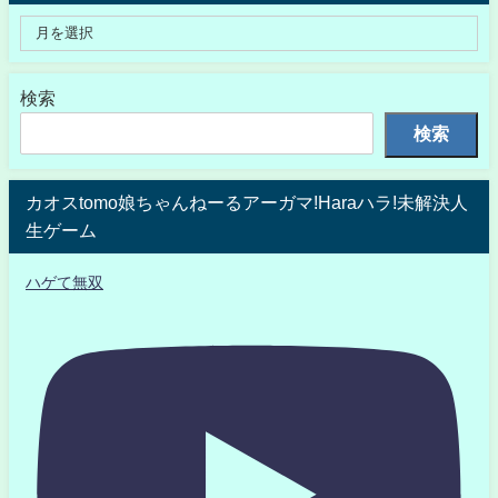
検索
検索
カオスtomo娘ちゃんねーるアーガマ!Haraハラ!未解決人
生ゲーム
ハゲて無双