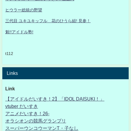
ヒウラー総統の野望
三代目 ユキユキッフル 花のひうら組! 見参！
魁!!アイドル塾!
t112
Links
Link
【アイドルだいすき！2】「IDOL DAISUKI！」
vtuber だいすき
アニメだいすき！26-
オラシオンの競馬グランプリ
スーパーウンコウーマンT・子なし