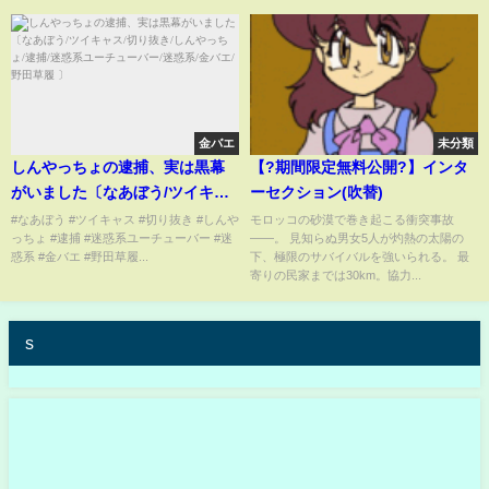
金バエ
未分類
しんやっちょの逮捕、実は黒幕
【?期間限定無料公開?】インタ
がいました〔なあぼう/ツイキャ
ーセクション(吹替)
ス/切り抜き/しんやっちょ/逮捕/
#なあぼう #ツイキャス #切り抜き #しんや
モロッコの砂漠で巻き起こる衝突事故
っちょ #逮捕 #迷惑系ユーチューバー #迷
――。 見知らぬ男女5人が灼熱の太陽の
迷惑系ユーチューバー/迷惑系/金
惑系 #金バエ #野田草履...
下、極限のサバイバルを強いられる。 最
バエ/野田草履 〕
寄りの民家までは30km。協力...
s