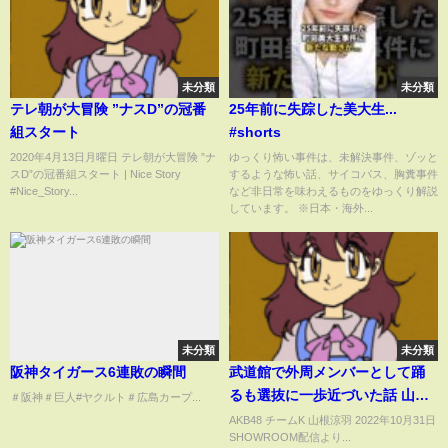
未分類
未分類
テレ朝が大冒険 ”ナスD”の冠番
25年前に失踪した美大生...
組スタート
#shorts
2020年4月13日月曜日 テレ朝が大冒険 ”ナ
ゆっくり怖い事件は、未解決事件、ゾッと
スD”の冠番組スタート | Nice Story
するような怖い話、サイコパス、胸糞事件
#Nice_Story...
など非日常を味わえるものをゆっくり解説
しています。 ※日本・海外...
未分類
未分類
阪神タイガース6連敗の瞬間
武道館で外周メンバーとして踊
るも選抜に一歩近づいた話 山根
＃阪神＃巨人#ヤクルト＃広島カープ...
涼羽
AKB48 チームK 山根涼羽 2022年10月31日
SHOWROOM配信より...