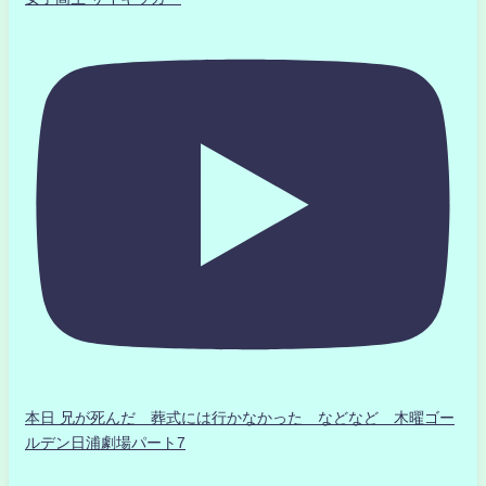
本日 兄が死んだ 葬式には行かなかった などなど 木曜ゴー
ルデン日浦劇場パート7