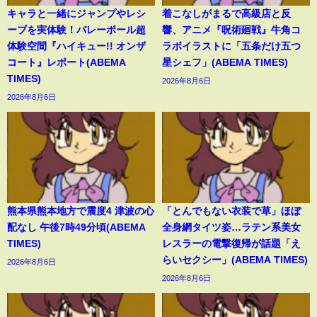
キャラと一緒にジャンプやレシ
着こなしがまるで高級店と反
ーブを実体験！バレーボール超
響、アニメ『呪術廻戦』牛角コ
体験空間『ハイキュー!! オンザ
ラボイラストに「五条だけ五つ
コート』レポート(ABEMA
星シェフ」(ABEMA TIMES)
TIMES)
2026年8月6日
2026年8月6日
熊本県熊本地方で震度4 津波の心
「とんでもない衣装で草」ほぼ
配なし 午後7時49分頃(ABEMA
全身網タイツ姿…ラテン系美女
TIMES)
レスラーの電撃復帰が話題「え
らいセクシー」(ABEMA TIMES)
2026年8月6日
2026年8月6日