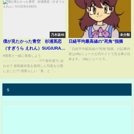
乃木坂46
未分類
僕が見たかった青空 杉浦英恋
日経平均最高値の”死角”指摘
（すぎうら えれん）SUGIURA
「日経平均最高値の”死角”指摘」の記事内
容はniftyニュース公式サイトで見る事が出
EREN
#僕青と一緒に青春しよう
来ます。 niftyニュース S...
┈┈┈┈┈┈┈┈┈┈┈??? 新年度?に合
わせて 新制服衣装を着用した写真を公開
しました?? 僕青らしい「青」と「...
s