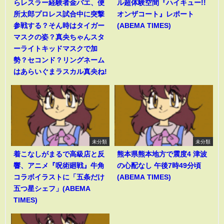
らレスラー経験者金バエ、便
ル超体験空間『ハイキュー!!
所太郎プロレス試合中に突撃
オンザコート』レポート
参戦する？そん時はタイガー
(ABEMA TIMES)
マスクの姿？真央ちゃんスタ
ーライトキッドマスクで加
勢？セコンド？リングネーム
はあらいぐまラスカル真央ね!
未分類
未分類
着こなしがまるで高級店と反
熊本県熊本地方で震度4 津波
響、アニメ『呪術廻戦』牛角
の心配なし 午後7時49分頃
コラボイラストに「五条だけ
(ABEMA TIMES)
五つ星シェフ」(ABEMA
TIMES)