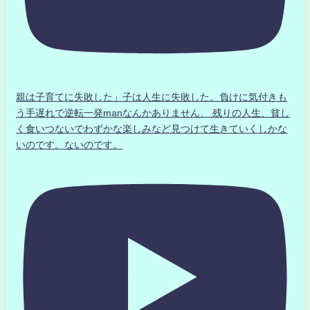
親は子育てに失敗した」子は人生に失敗した。負けに気付きも
う手遅れで逆転一発manなんかありません、 残りの人生、貧し
く食いつないでわずかな楽しみなど見つけて生きていくしかな
いのです。ないのです。