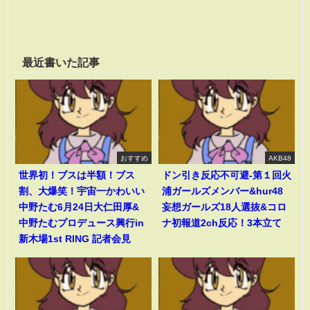
最近書いた記事
おすすめ
AKB48
世界初！ブスは半額！ブス
ドン引き反応不可避-第１回火
割、大爆笑！宇宙一かわいい
浦ガールズメンバー&hur48
中野たむ6月24日大仁田厚&
妄想ガールズ18人選抜&コロ
中野たむプロデュース興行in
ナ初報道2ch反応！3本立て
新木場1st RING 記者会見