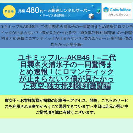
ユキミッフルAKB46！-二代目襲名火浦氷子の一同驚愕まとめ速報にロマンテ
ィックが止まらない？--僕が見たかった夜空！独女批判殺到激闘編--の一同驚
愕まとめ速報にロマンティックが止まらない？-僕の見たかった夜空編--僕の
見たかった星空編-
ユキミッフル--AKB46！--二代
目襲名火浦氷子の一同驚愕ま
とめ速報！にロマンティック
が止まらない？僕が見たかっ
た夜空-独女批判殺到激闘編
腐女子＜お客様皆様が掲載の記事等へアクセス、閲覧、こちらのサービ
スを利用される事でかろうじて運営できています＞本日は足元が悪い中
ご足労頂き誠に有難うございます。