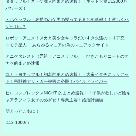
タダッフル！ネトゲ廃人的まとめ速報！！ネット乞食DE2000万
パワーズ！
・ハゲッフル！哀愁のハゲ男の髪ってるまとめ速報！！激しくハ
ゲっTEL？
ロボットアニメ！メカと美少女キャラだいすき永遠の非リア充・
非モテ星人 ！あらゆるマニアの為のマニアックサイト
アニゲタレスト（元祖！アニメッフル） ひきこもりニートのオ
ナベ的まとめ速報
ユカ・ヨネッフル！初老的まとめ速報！！大帝イタチにラリアッ
ト！害獣神アリ・ガー被害に必殺！パイルドライバー
ヒロコンプレックスNIGHT 的まとめ速報！！子供が欲しいど陰キ
ャアラフィフ女子のめざせ！専業主婦！婚活計画編
萌えっとこあに！
t112-1000ｍ