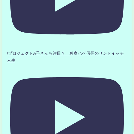
/プロジェクトA子さんも注目？ 独身ハゲ僧侶のサンドイッチ
人生