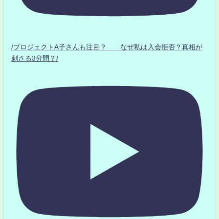
/プロジェクトA子さんも注目？ なぜ私は入会拒否？真相が
刺さる3分間？/