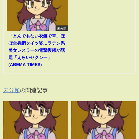
未分類
「とんでもない衣装で草」ほ
ぼ全身網タイツ姿…ラテン系
美女レスラーの電撃復帰が話
題「えらいセクシー」
(ABEMA TIMES)
未分類
の関連記事