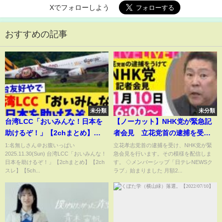
Xでフォローしよう
おすすめの記事
未分類
未分類
台湾LCC「おいみんな！日本を
【ノーカット】NHK党が緊急記
助けるぞ！」【2chまとめ】
者会見 立花党首の逮捕を受
【2chスレ】【5chスレ】
け、事実関係と今後の対応につ
1:名無しさん＠お腹いっぱい
立花孝志党首の逮捕を受け、NHK党が緊
2025.11.30(Sun) 台湾LCC「おいみんな！
急会見を行います。その模様を配信しま
いて説明──（日テレNEWS
日本を助けるぞ！」【2chまとめ】【2ch
す。 ◇メンバーシップ「日テレNEWSク
LIVE）
スレ】【5ch...
ラブ」始まりました 月額2...