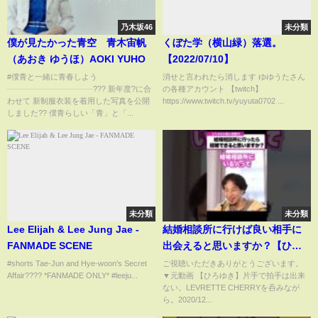
乃木坂46
未分類
僕が見たかった青空 青木宙帆
くぼた学（横山緑）落選。
（あおき ゆうほ）AOKI YUHO
【2022/07/10】
#僕青と一緒に青春しよう
消せと言われたら消します ゆゆうたさん
┈┈┈┈┈┈┈┈┈┈┈??? 新年度?に合
の各種アカウント 【twitch】
わせて 新制服衣装を着用した写真を公開
https://www.twitch.tv/yuyuta0702 ...
しました?? 僕青らしい「青」と「...
未分類
未分類
Lee Elijah & Lee Jung Jae -
結婚相談所に行けば良い相手に
FANMADE SCENE
出会えると思いますか？【ひろ
ゆきお悩み相談室】 #shorts#ひ
#shorts Tae-Jun and Hye-woon's Secret
ご視聴いただきありがとうございます。
Affair???? *FANMADE ONLY* #leeju...
▼元動画 【ひろゆき】片手で拍手は出来
ろゆき #切り抜き #相談
ない。LEVRETTE CHERRYを呑みなが
ら。2020/12...