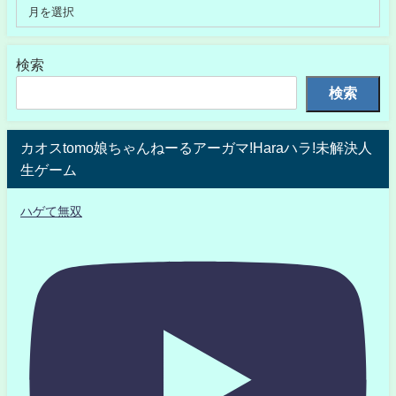
検索
検索
カオスtomo娘ちゃんねーるアーガマ!Haraハラ!未解決人
生ゲーム
ハゲて無双