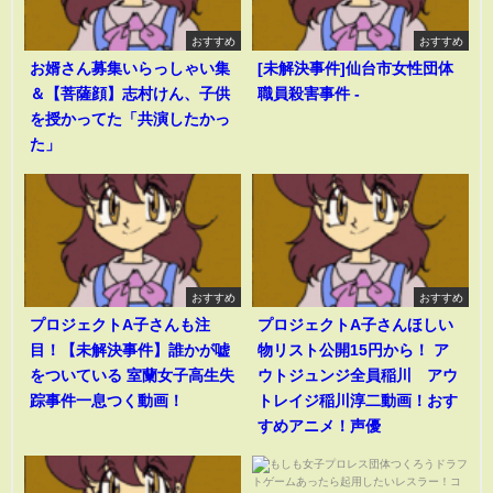
おすすめ
おすすめ
お婿さん募集いらっしゃい集
[未解決事件]仙台市女性団体
＆【菩薩顔】志村けん、子供
職員殺害事件 -
を授かってた「共演したかっ
た」
おすすめ
おすすめ
プロジェクトA子さんも注
プロジェクトA子さんほしい
目！【未解決事件】誰かが嘘
物リスト公開15円から！ ア
をついている 室蘭女子高生失
ウトジュンジ全員稲川 アウ
踪事件一息つく動画！
トレイジ稲川淳二動画！おす
すめアニメ！声優