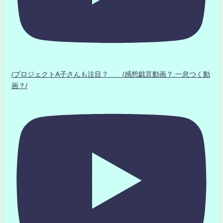
/プロジェクトA子さんも注目？ /感想戯言動画？.一息つく動
画？/