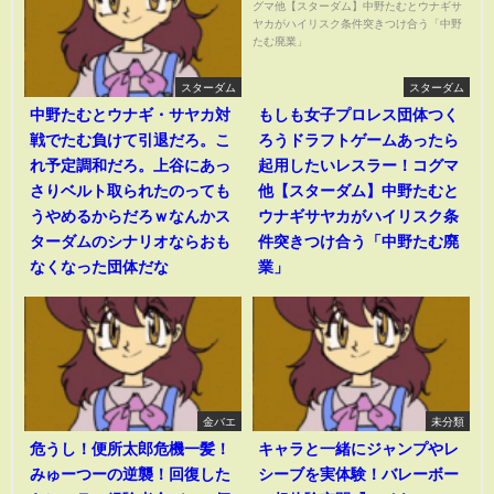
スターダム
スターダム
中野たむとウナギ・サヤカ対
もしも女子プロレス団体つく
戦でたむ負けて引退だろ。こ
ろうドラフトゲームあったら
れ予定調和だろ。上谷にあっ
起用したいレスラー！コグマ
さりベルト取られたのっても
他【スターダム】中野たむと
うやめるからだろｗなんかス
ウナギサヤカがハイリスク条
ターダムのシナリオならおも
件突きつけ合う「中野たむ廃
なくなった団体だな
業」
金バエ
未分類
危うし！便所太郎危機一髪！
キャラと一緒にジャンプやレ
みゅーつーの逆襲！回復した
シーブを実体験！バレーボー