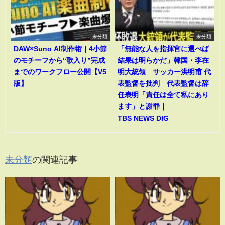
未分類
未分類
DAW×Suno AI制作術｜4小節
「無能な人を指揮官に選べば
のモチーフから“歌入り”完成
結果は明らかだ」韓国・李在
までのワークフロー公開【V5
明大統領 サッカー洪明甫 代
版】
表監督を批判 代表監督は辞
任表明「責任は全て私にあり
ます」と謝罪｜
TBS NEWS DIG
未分類
の関連記事