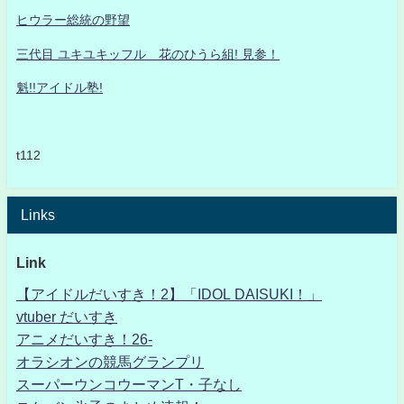
ヒウラー総統の野望
三代目 ユキユキッフル 花のひうら組! 見参！
魁!!アイドル塾!
t112
Links
Link
【アイドルだいすき！2】「IDOL DAISUKI！」
vtuber だいすき
アニメだいすき！26-
オラシオンの競馬グランプリ
スーパーウンコウーマンT・子なし