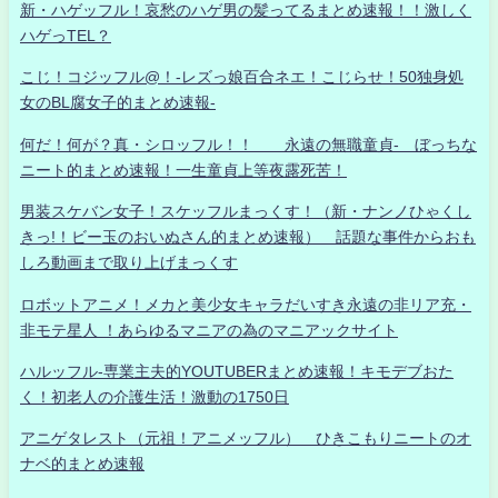
新・ハゲッフル！哀愁のハゲ男の髪ってるまとめ速報！！激しく
ハゲっTEL？
こじ！コジッフル@！-レズっ娘百合ネエ！こじらせ！50独身処
女のBL腐女子的まとめ速報-
何だ！何が？真・シロッフル！！ 永遠の無職童貞- ぼっちな
ニート的まとめ速報！一生童貞上等夜露死苦！
男装スケバン女子！スケッフルまっくす！（新・ナンノひゃくし
きっ!！ビー玉のおいぬさん的まとめ速報） 話題な事件からおも
しろ動画まで取り上げまっくす
ロボットアニメ！メカと美少女キャラだいすき永遠の非リア充・
非モテ星人 ！あらゆるマニアの為のマニアックサイト
ハルッフル-専業主夫的YOUTUBERまとめ速報！キモデブおた
く！初老人の介護生活！激動の1750日
アニゲタレスト（元祖！アニメッフル） ひきこもりニートのオ
ナベ的まとめ速報