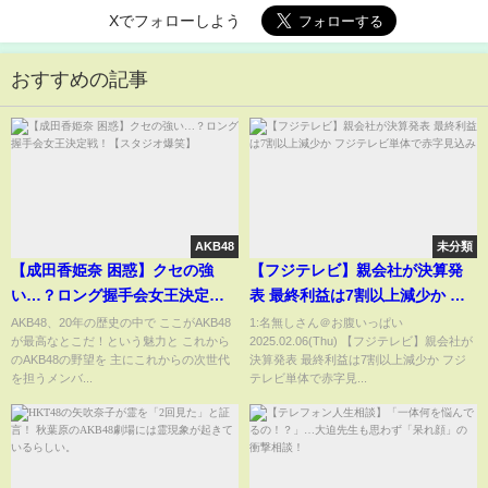
Xでフォローしよう
おすすめの記事
AKB48
未分類
【成田香姫奈 困惑】クセの強
【フジテレビ】親会社が決算発
い…？ロング握手会女王決定
表 最終利益は7割以上減少か フ
戦！【スタジオ爆笑】
ジテレビ単体で赤字見込み
AKB48、20年の歴史の中で ここがAKB48
1:名無しさん＠お腹いっぱい
が最高なとこだ！という魅力と これから
2025.02.06(Thu) 【フジテレビ】親会社が
のAKB48の野望を 主にこれからの次世代
決算発表 最終利益は7割以上減少か フジ
を担うメンバ...
テレビ単体で赤字見...