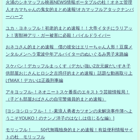
火浦のシネマッフル映画NEWS情報ポータブルの杜！オネエ管理
人オカマちゃんの鬼女的まとめ速報!オカマッフルアタックナンバ
ーハーフ
ユカ・ヨネッフル！初老的まとめ速報！！大帝イタチにラリアッ
ト！害獣神アリ・ガー被害に必殺！パイルドライバー
おネコさん的まとめ速報 僕の彼女はエリーちゃん人形！豆腐メ
ンタルメンヘラ電波中年アルバイターのぬいぐるみ男子末路編
スケバン！デカッフルまっくす（デカい強い2次元嫁だいすき子
供部屋おじさんヒロシ之古惑仔的まとめ速報）話題な動画取り上
げMAX！デカいは正義刑事編
アキヨッフル-！ネオニートスケ番長のエキストラ芸能情報局！
（子ども部屋おばさんの自宅警備員的まとめ速報）
[ヨシヨシロッフル-！！-素浪人勇者カツオンの未解決事件簿へよ
うこそYOUKO！のナンノ洋子のはなしは信じるな編）]
モリッフル！ 50代無職独身的まとめ速報！有益便利情報サイ
トの杜 モリッフル