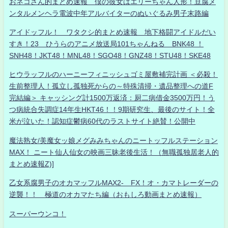
おネコさん的まとめ速報 僕の彼女はエリーちゃん人形！豆腐メ
ンタルメンヘラ電波中年アルバイターのぬいぐるみ男子末路編
アイドッフル！ ワタクシ的まとめ速報 地下格闘アイドルだい
すき！23 ひうらのアニメ放送局101ちゃんねる BNK48 ！
SNH48！JKT48！MNL48！SGO48！GNZ48！STU48！SKE48
ヒウラッフルのハーニーフィニッシュゴミ屋敷補完計画 ＜必殺！
生前整理人！孤立し孤独死からの～特殊清掃・遺品整理への道F
完結編＞ キャッシング計1500万返済：厨二病借金3500万円！う
つ病統合失調症14年生HKT46！！9期研究生、最後のサイト！全
米が泣いた！認知症鬱病60代のラストサイト絶賛！公開中
魔法熟女/美魔女ッ娘メグみみちゃんのニートッフルステーション
MAX！ ニート仙人仙女の映画三昧老後生活！（無職孤独居老人的
まとめ速報Z)]
乙女系腐男子のオカマッフルMAX2- FX！オ・カマトレーダーの
逆襲！！ 極道のオカマたち編（おもしろ動画まとめ速報）
スーパーウンコ！