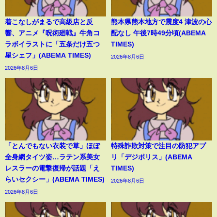
着こなしがまるで高級店と反
熊本県熊本地方で震度4 津波の心
響、アニメ『呪術廻戦』牛角コ
配なし 午後7時49分頃(ABEMA
ラボイラストに「五条だけ五つ
TIMES)
星シェフ」(ABEMA TIMES)
2026年8月6日
2026年8月6日
「とんでもない衣装で草」ほぼ
特殊詐欺対策で注目の防犯アプ
全身網タイツ姿…ラテン系美女
リ「デジポリス」(ABEMA
レスラーの電撃復帰が話題「え
TIMES)
らいセクシー」(ABEMA TIMES)
2026年8月6日
2026年8月6日