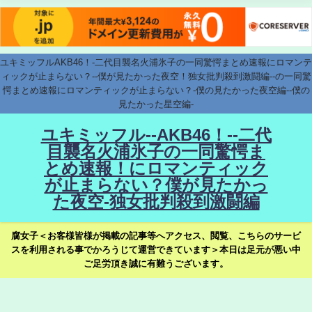
ユキミッフルAKB46！-二代目襲名火浦氷子の一同驚愕まとめ速報にロマンテ
ィックが止まらない？--僕が見たかった夜空！独女批判殺到激闘編--の一同驚
愕まとめ速報にロマンティックが止まらない？-僕の見たかった夜空編--僕の
見たかった星空編-
ユキミッフル--AKB46！--二代
目襲名火浦氷子の一同驚愕ま
とめ速報！にロマンティック
が止まらない？僕が見たかっ
た夜空-独女批判殺到激闘編
腐女子＜お客様皆様が掲載の記事等へアクセス、閲覧、こちらのサービ
スを利用される事でかろうじて運営できています＞本日は足元が悪い中
ご足労頂き誠に有難うございます。