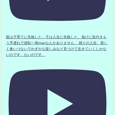
親は子育てに失敗した」子は人生に失敗した。負けに気付きも
う手遅れで逆転一発manなんかありません、 残りの人生、貧し
く食いつないでわずかな楽しみなど見つけて生きていくしかな
いのです。ないのです。