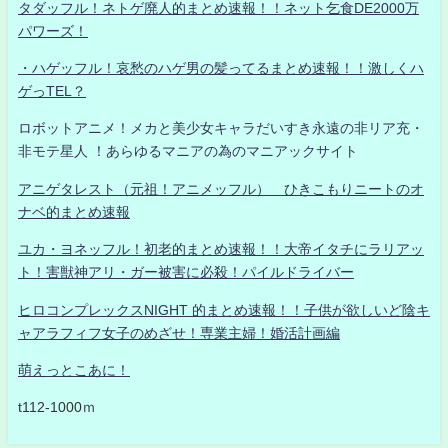
タダッフル！ネトゲ廃人的まとめ速報！！ネット乞食DE2000万
パワーズ！
・ハゲッフル！哀愁のハゲ男の髪ってるまとめ速報！！激しくハ
ゲっTEL？
ロボットアニメ！メカと美少女キャラだいすき永遠の非リア充・
非モテ星人 ！あらゆるマニアの為のマニアックサイト
アニゲタレスト（元祖！アニメッフル） ひきこもりニートのオ
ナベ的まとめ速報
ユカ・ヨネッフル！初老的まとめ速報！！大帝イタチにラリアッ
ト！害獣神アリ・ガー被害に必殺！パイルドライバー
ヒロコンプレックスNIGHT 的まとめ速報！！子供が欲しいど陰キ
ャアラフィフ女子のめざせ！専業主婦！婚活計画編
萌えっとこあに！
t112-1000ｍ