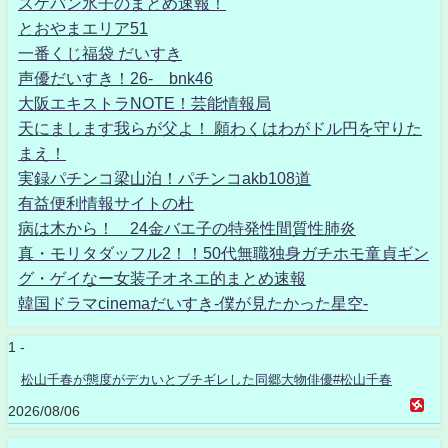
スケバン氷子のまとめ速報！
とおやまエリア51
一番くじ福袋 だいすき
声優だいすき！26- bnk46
大阪エキストラNOTE！芸能情報局
天にまします我らが父よ！ 願わくはわがドル円を守りた
まえ！
実録パチンコ梁山泊！パチンコakb108道
有益便利情報サイトの杜
病は木から！ 24金バエ子の特発性間質性肺炎
真・モリタダッフル2！！50代無職独身ガチホモ童貞ギン
グ・ゲイなー女装子オネエ的まとめ速報
韓国ドラマcinemaだいすき-僕が見たかった星空-
1 -
松山千春が態度がデカいとブチギレした同郷大物俳優#松山千春
2026/08/06