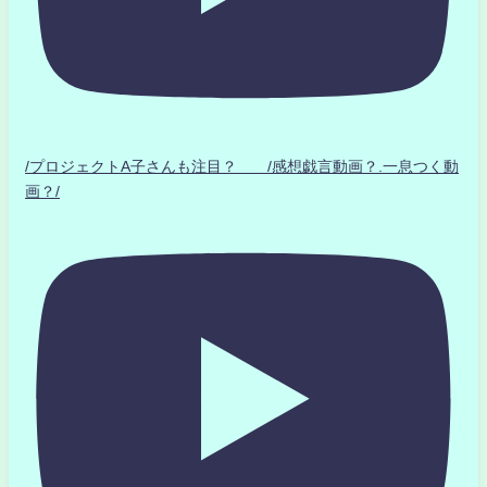
/プロジェクトA子さんも注目？ /感想戯言動画？.一息つく動
画？/