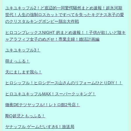
ユキユキッフル2！ど底辺的一同驚愕騒然まとめ速報！超氷河期
世代！人生の強制ロスカットですべてを失ったキグナス氷子の愛
のクリスタルキングボンビー脱出大作戦
ヒロコンプレックスNIGHT 的まとめ速報！！子供が欲しいど陰キ
ャアラフィフ女子のめざせ！専業主婦！婚活計画編
ユキユキッフル3！
萌えっふる！
天にまします我ら！
ヒロシッフル！ヒロシデース山さんのリフォームひとりDIY！！
ヒロユキユキッフルMAX！スーパークッキング！
徹夜DEテツヤッフル!！レトロ館2号店！
剛Q超児ともっふる！
ヤナッフル ゲームだいすき6！放送局