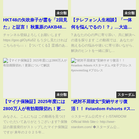
未分類
未分類
HKT48の矢吹奈子が霊を「2回見
【テレフォン人生相談】「一体
た」と証言！ 秋葉原のAKB48劇
何を悩んでるの！？」…大迫先
場には霊現象が起きているらし
生も思わず「呆れ顔」の衝撃相
チャンネル登録よろしくお願いします
? あなたの心の声に寄り添い、共に解決へ
https://goo.gl/OyKu52 もう少し見たければ
の道を探ります この動画では、あなたが
い。
談！
こちらから↓↓ ↓ 【ついてくる】霊感のあ...
抱える心の悩みや迷いに寄り添いながら、
解決のヒントを一緒に探し...
未分類
スターダム
【マイナ保険証】2025年度には
"絶対不屈彼女"安納サオリ復
2800万人が有効期限切れ！更新
活！！ #stardom #shorts #スタ
について解説
ーダム #女子プロレス
みなさん、こんにちは この動画を見つけ
☆スターダム公式サイト/STARDOM
ていただいてありがとうございます? 保険
Official Web Site☆ http://wwr-
#prowrestling #プロレス
証の新規発行がストップしたマイナ保険証
stardom.com/ ◆スターダム公...
ですが 来年の２０２５年...