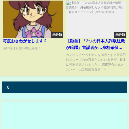
未分類
未分類
毎度おさわがせします２
【独自】「2つの日本人詐欺組織
が暗躍」首謀者か…身柄確保し
若い時は可愛い中山美穂！...
たタイ警察幹部に聞く【報道ス
カンボジアやベトナムを拠点とする特殊詐
欺グループの首謀者とみられる男が、日本
テーション】(2025年4月8日)
に強制送還されました。 関東連合の元メ
ンバー・山口哲哉容疑者（4...
s