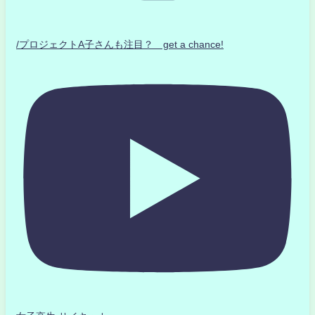
/プロジェクトA子さんも注目？ get a chance!