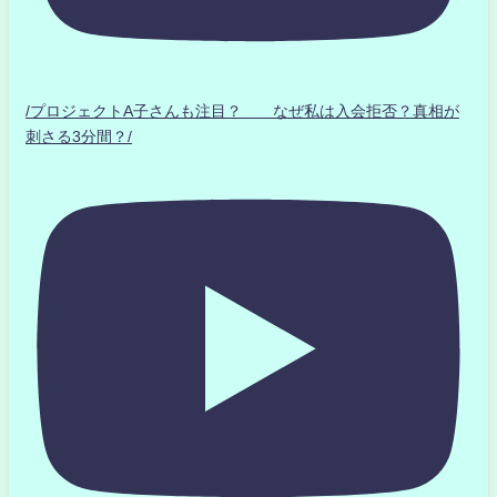
/プロジェクトA子さんも注目？ なぜ私は入会拒否？真相が
刺さる3分間？/