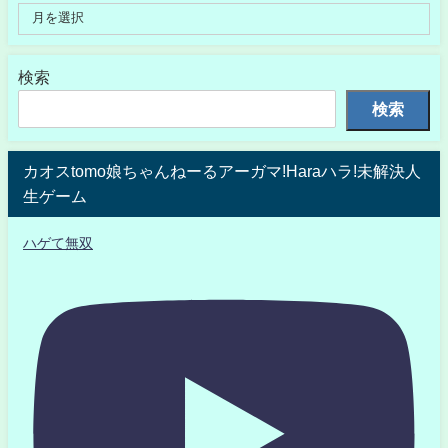
検索
検索
カオスtomo娘ちゃんねーるアーガマ!Haraハラ!未解決人
生ゲーム
ハゲて無双