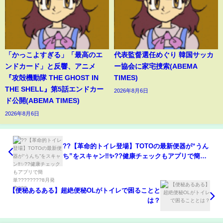
「かっこよすぎる」「最高のエ
代表監督選任めぐり 韓国サッカ
ンドカード」と反響、アニメ
ー協会に家宅捜索(ABEMA
『攻殻機動隊 THE GHOST IN
TIMES)
THE SHELL』第5話エンドカー
2026年8月6日
ド公開(ABEMA TIMES)
2026年8月6日
??【革命的トイレ登場】TOTOの最新便器が“うん
ち”をスキャン‼️✨??健康チェックもアプリで簡
単????????8月発売???
【便秘あるある】超絶便秘OLがトイレで困ることと
は？