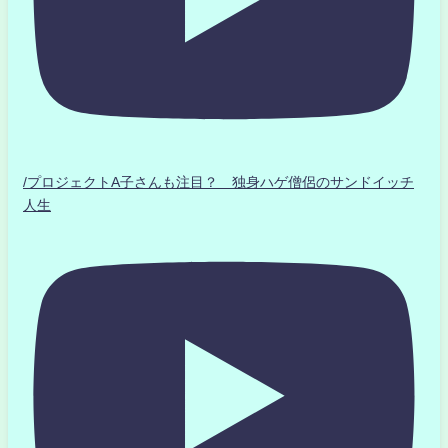
/プロジェクトA子さんも注目？ 独身ハゲ僧侶のサンドイッチ
人生