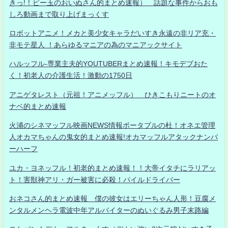
きっ!！ビー玉のおいぬさん的まとめ速報） 話題な事件からおも
しろ動画まで取り上げまっくす
ロボットアニメ！メカと美少女キャラだいすき永遠の非リア充・
非モテ星人 ！あらゆるマニアの為のマニアックサイト
ハルッフル-専業主夫的YOUTUBERまとめ速報！キモデブおた
く！初老人の介護生活！激動の1750日
アニゲタレスト（元祖！アニメッフル） ひきこもりニートのオ
ナベ的まとめ速報
火浦のシネマッフル映画NEWS情報ポータブルの杜！オネエ管理
人オカマちゃんの鬼女的まとめ速報!オカマッフルアタックナンバ
ーハーフ
ユカ・ヨネッフル！初老的まとめ速報！！大帝イタチにラリアッ
ト！害獣神アリ・ガー被害に必殺！パイルドライバー
おネコさん的まとめ速報 僕の彼女はエリーちゃん人形！豆腐メ
ンタルメンヘラ電波中年アルバイターのぬいぐるみ男子末路編