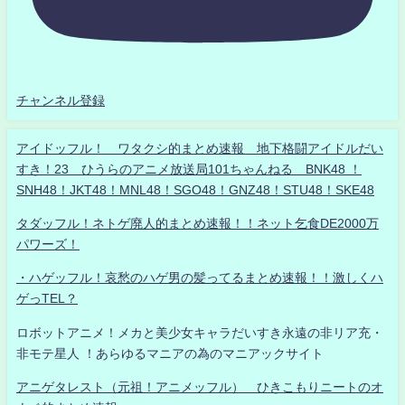
チャンネル登録
アイドッフル！ ワタクシ的まとめ速報 地下格闘アイドルだい
すき！23 ひうらのアニメ放送局101ちゃんねる BNK48 ！
SNH48！JKT48！MNL48！SGO48！GNZ48！STU48！SKE48
タダッフル！ネトゲ廃人的まとめ速報！！ネット乞食DE2000万
パワーズ！
・ハゲッフル！哀愁のハゲ男の髪ってるまとめ速報！！激しくハ
ゲっTEL？
ロボットアニメ！メカと美少女キャラだいすき永遠の非リア充・
非モテ星人 ！あらゆるマニアの為のマニアックサイト
アニゲタレスト（元祖！アニメッフル） ひきこもりニートのオ