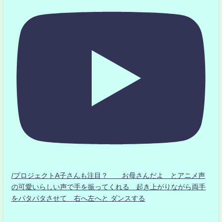
/プロジェクトA子さんも注目？ お母さんだよ とアニメ声
の可愛いらしい声で手を振ってくれる 起き上がりながら両手
をパタパタさせて 右へ左へと ダンスする