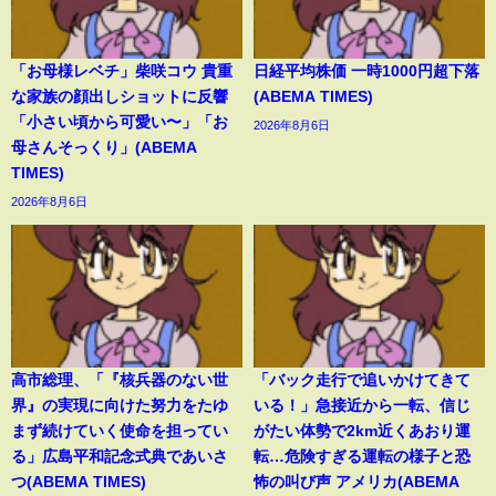
「お母様レベチ」柴咲コウ 貴重
日経平均株価 一時1000円超下落
な家族の顔出しショットに反響
(ABEMA TIMES)
「小さい頃から可愛い〜」「お
2026年8月6日
母さんそっくり」(ABEMA
TIMES)
2026年8月6日
高市総理、「『核兵器のない世
「バック走行で追いかけてきて
界』の実現に向けた努力をたゆ
いる！」急接近から一転、信じ
まず続けていく使命を担ってい
がたい体勢で2km近くあおり運
る」広島平和記念式典であいさ
転…危険すぎる運転の様子と恐
つ(ABEMA TIMES)
怖の叫び声 アメリカ(ABEMA