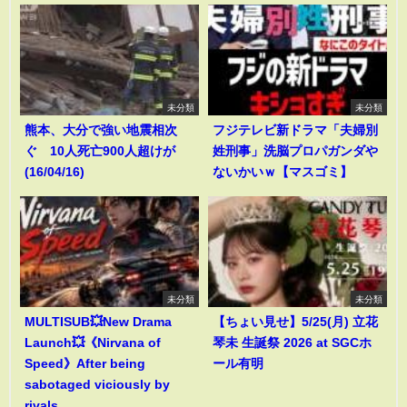
未分類
未分類
熊本、大分で強い地震相次
フジテレビ新ドラマ「夫婦別
ぐ 10人死亡900人超けが
姓刑事」洗脳プロパガンダや
(16/04/16)
ないかいｗ【マスゴミ】
未分類
未分類
MULTISUB💥New Drama
【ちょい見せ】5/25(月) 立花
Launch💥《Nirvana of
琴未 生誕祭 2026 at SGCホ
Speed》After being
ール有明
sabotaged viciously by
rivals