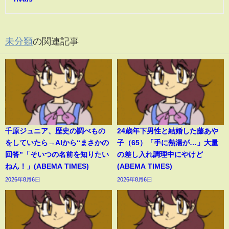
未分類
の関連記事
千原ジュニア、歴史の調べもの
24歳年下男性と結婚した藤あや
をしていたら→AIから“まさかの
子（65）「手に熱湯が…」大量
回答”「そいつの名前を知りたい
の差し入れ調理中にやけど
ねん！」(ABEMA TIMES)
(ABEMA TIMES)
2026年8月6日
2026年8月6日