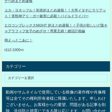
ナベ的まとめ速報
ユカ・ヨネッフル！初老的まとめ速報！！大帝イタチにラリアッ
ト！害獣神アリ・ガー被害に必殺！パイルドライバー
ヒロコンプレックスNIGHT 的まとめ速報！！子供が欲しいど陰キ
ャアラフィフ女子のめざせ！専業主婦！婚活計画編
萌えっとこあに！
t112-1000ｍ
カテゴリー
動画やサムネイルで使用している映像の著作権や肖像権
等は全てその権利所有者様に帰属いたします。申しわけ
ございません。お客様からの要望、問題がある記事を削
除、送信防止措置にできる限り応じます。お問い合わせ