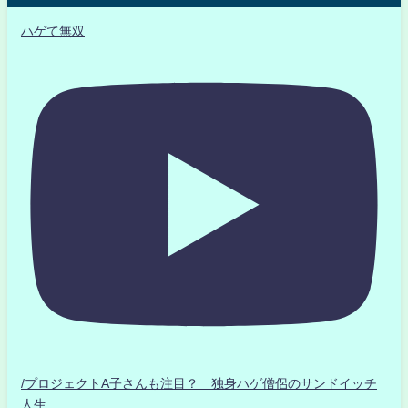
ハゲて無双
/プロジェクトA子さんも注目？ 独身ハゲ僧侶のサンドイッチ
人生