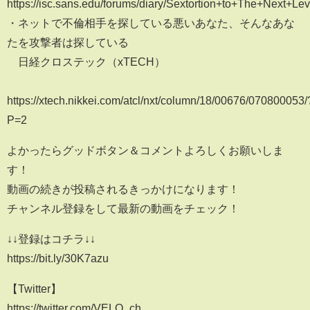
https://isc.sans.edu/forums/diary/Sextortion+to+The+Next+Le
・ネットで不倫相手を探している悪いあなた、そんなあな
たを攻撃者は探している
日経クロステック（xTECH）
https://xtech.nikkei.com/atcl/nxt/column/18/00676/070800053/
P=2
よかったらグッドボタン＆コメントよろしくお願いしま
す！
動画の続きが投稿されるきっかけになります！
チャンネル登録をして最新の動画をチェック！
↓↓登録はコチラ↓↓
https://bit.ly/30K7azu
【Twitter】
https://twitter.com/VELO_ch