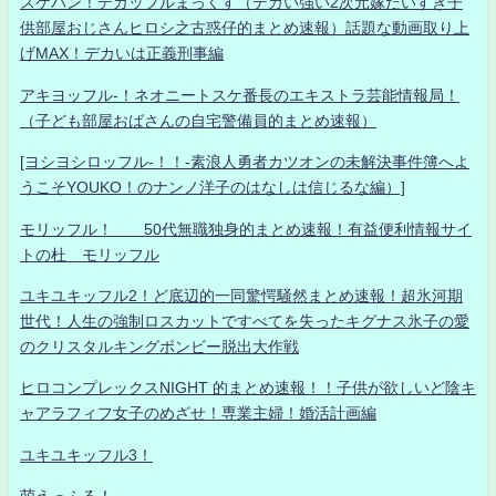
スケバン！デカッフルまっくす（デカい強い2次元嫁だいすき子
供部屋おじさんヒロシ之古惑仔的まとめ速報）話題な動画取り上
げMAX！デカいは正義刑事編
アキヨッフル-！ネオニートスケ番長のエキストラ芸能情報局！
（子ども部屋おばさんの自宅警備員的まとめ速報）
[ヨシヨシロッフル-！！-素浪人勇者カツオンの未解決事件簿へよ
うこそYOUKO！のナンノ洋子のはなしは信じるな編）]
モリッフル！ 50代無職独身的まとめ速報！有益便利情報サイ
トの杜 モリッフル
ユキユキッフル2！ど底辺的一同驚愕騒然まとめ速報！超氷河期
世代！人生の強制ロスカットですべてを失ったキグナス氷子の愛
のクリスタルキングボンビー脱出大作戦
ヒロコンプレックスNIGHT 的まとめ速報！！子供が欲しいど陰キ
ャアラフィフ女子のめざせ！専業主婦！婚活計画編
ユキユキッフル3！