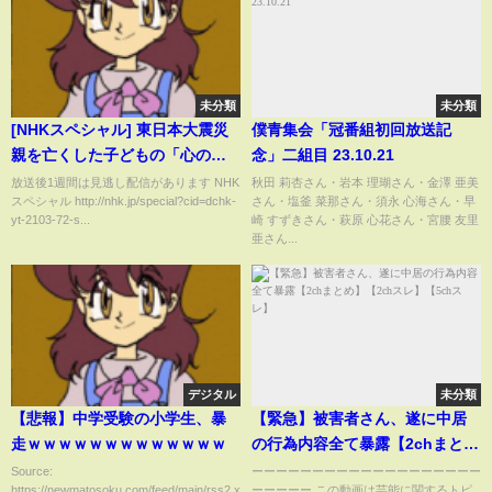
未分類
未分類
[NHKスペシャル] 東日本大震災
僕青集会「冠番組初回放送記
親を亡くした子どもの「心の
念」二組目 23.10.21
声」 | 震災遺児 | 東日本大震災か
放送後1週間は見逃し配信があります NHK
秋田 莉杏さん・岩本 理瑚さん・金澤 亜美
スペシャル http://nhk.jp/special?cid=dchk-
さん・塩釜 菜那さん・須永 心海さん・早
ら10年 | NHK
yt-2103-72-s...
崎 すずきさん・萩原 心花さん・宮腰 友里
亜さん...
デジタル
未分類
【悲報】中学受験の小学生、暴
【緊急】被害者さん、遂に中居
走ｗｗｗｗｗｗｗｗｗｗｗｗｗ
の行為内容全て暴露【2chまと
め】【2chスレ】【5chスレ】
Source:
ーーーーーーーーーーーーーーーーーーー
https://newmatosoku.com/feed/main/rss2.xml...
ーーーーー この動画は芸能に関するトピ