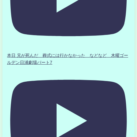
本日 兄が死んだ 葬式には行かなかった などなど 木曜ゴー
ルデン日浦劇場パート7