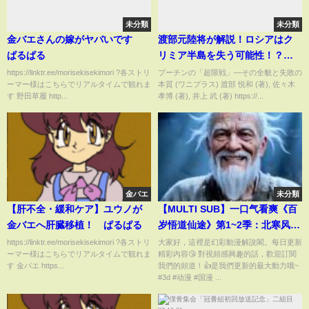
未分類
未分類
金バエさんの嫁がヤバいです
渡部元陸将が解説！ロシアはク
ぱるぱる
リミア半島を失う可能性！？ウ
クライナの攻撃に対してロシア
https://linktr.ee/morisekisekimori ?各ストリ
プーチンの「超限戦」—その全貌と失敗の
ーマー様はこちらでリアルタイムで観れま
本質 (ワニプラス) 渡部 悦和 (著), 佐々木
が充分に防御線を張れない理
す 野田草履 http...
孝博 (著), 井上 武 (著) https://...
由。｜上念司チャンネル ニュー
スの虎側
金バエ
未分類
【肝不全・緩和ケア】ユウノが
【MULTI SUB】一口气看爽《百
金バエへ肝臓移植！ ぱるぱる
岁悟道仙途》第1~2季：北寒风百
岁寿辰将至，测灵玉佩意外激
https://linktr.ee/morisekisekimori ?各ストリ
大家好，這裡是幻彩動漫解說閣。每日更新
ーマー様はこちらでリアルタイムで観れま
精彩內容😘 對視頻感興趣的話，歡迎訂閱
活，暴露万载难遇的顶级天灵
す 金バエ https...
我們的頻道！👍是我們更新的最大動力哦~
根，逆袭开启修仙路。
#3d #动漫 #国漫 ...