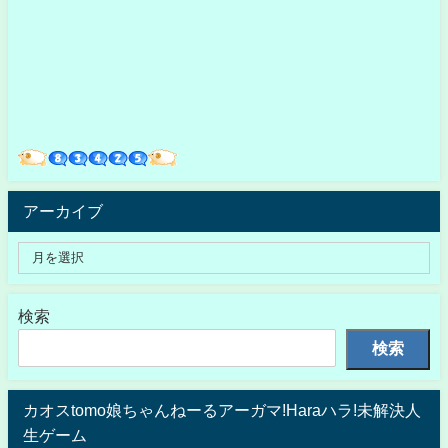
アーカイブ
検索
検索
カオスtomo娘ちゃんねーるアーガマ!Haraハラ!未解決人
生ゲーム