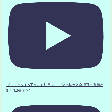
/プロジェクトA子さんも注目？ なぜ私は入会拒否？真相が
刺さる3分間？/