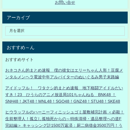
お問い合せ
アーカイブ
おすすめ～ん
おすすめサイト
おネコさん的まとめ速報 僕の彼女はエリーちゃん人形！豆腐メ
ンタルメンヘラ電波中年アルバイターのぬいぐるみ男子末路編
アイドッフル！ ワタクシ的まとめ速報 地下格闘アイドルだい
すき！23 ひうらのアニメ放送局101ちゃんねる BNK48 ！
SNH48！JKT48！MNL48！SGO48！GNZ48！STU48！SKE48
ヒウラッフルのハーニーフィニッシュゴミ屋敷補完計画 ＜必殺！
生前整理人！孤立し孤独死からの～特殊清掃・遺品整理への道F
完結編＞ キャッシング計1500万返済：厨二病借金3500万円！う