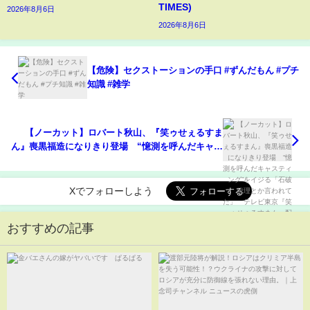
TIMES)
2026年8月6日
2026年8月6日
【危険】セクストーションの手口 #ずんだもん #プチ
知識 #雑学
【ノーカット】ロバート秋山、『笑ゥせぇるすま
ん』喪黒福造になりきり登場 “憶測を呼んだキャス
ティング”をイジる「石破総理とか言われてた」 テ
レビ東京『笑ゥせぇるすまん』配信“ドーン”記念イ
ベント
Xでフォローしよう
おすすめの記事