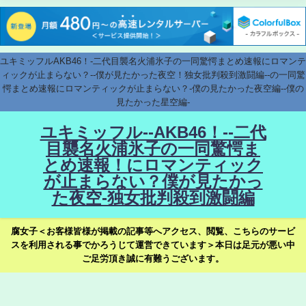
ユキミッフルAKB46！-二代目襲名火浦氷子の一同驚愕まとめ速報にロマンテ
ィックが止まらない？--僕が見たかった夜空！独女批判殺到激闘編--の一同驚
愕まとめ速報にロマンティックが止まらない？-僕の見たかった夜空編--僕の
見たかった星空編-
ユキミッフル--AKB46！--二代
目襲名火浦氷子の一同驚愕ま
とめ速報！にロマンティック
が止まらない？僕が見たかっ
た夜空-独女批判殺到激闘編
腐女子＜お客様皆様が掲載の記事等へアクセス、閲覧、こちらのサービ
スを利用される事でかろうじて運営できています＞本日は足元が悪い中
ご足労頂き誠に有難うございます。