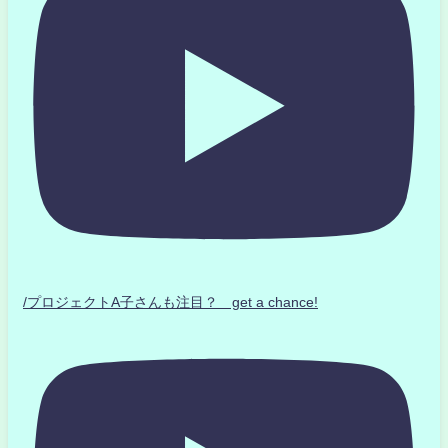
/プロジェクトA子さんも注目？ get a chance!