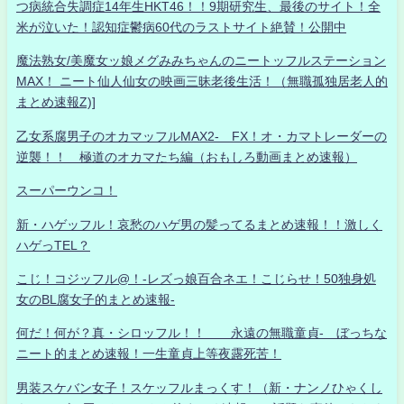
つ病統合失調症14年生HKT46！！9期研究生、最後のサイト！全
米が泣いた！認知症鬱病60代のラストサイト絶賛！公開中
魔法熟女/美魔女ッ娘メグみみちゃんのニートッフルステーション
MAX！ ニート仙人仙女の映画三昧老後生活！（無職孤独居老人的
まとめ速報Z)]
乙女系腐男子のオカマッフルMAX2- FX！オ・カマトレーダーの
逆襲！！ 極道のオカマたち編（おもしろ動画まとめ速報）
スーパーウンコ！
新・ハゲッフル！哀愁のハゲ男の髪ってるまとめ速報！！激しく
ハゲっTEL？
こじ！コジッフル@！-レズっ娘百合ネエ！こじらせ！50独身処
女のBL腐女子的まとめ速報-
何だ！何が？真・シロッフル！！ 永遠の無職童貞- ぼっちな
ニート的まとめ速報！一生童貞上等夜露死苦！
男装スケバン女子！スケッフルまっくす！（新・ナンノひゃくし