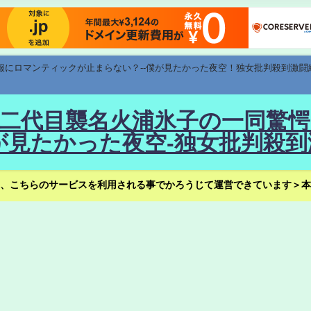
速報にロマンティックが止まらない？--僕が見たかった夜空！独女批判殺到激闘
！--二代目襲名火浦氷子の一同
見たかった夜空-独女批判殺到
、こちらのサービスを利用される事でかろうじて運営できています＞本