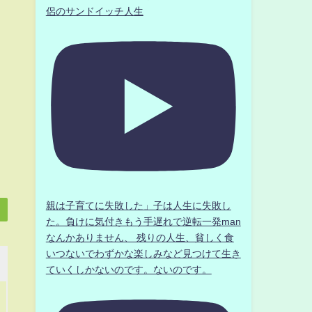
侶のサンドイッチ人生
親は子育てに失敗した」子は人生に失敗し
た。負けに気付きもう手遅れで逆転一発man
なんかありません、 残りの人生、貧しく食
いつないでわずかな楽しみなど見つけて生き
ていくしかないのです。ないのです。