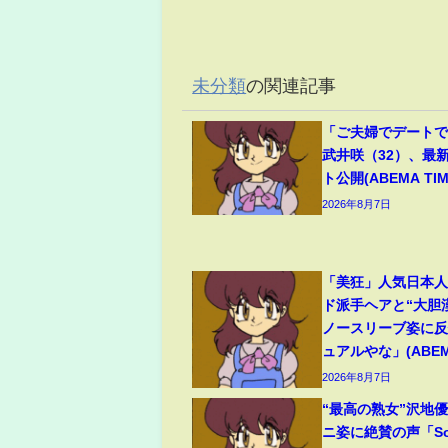
未分類
の関連記事
「ご夫婦でデート
武井咲（32）、最
ト公開(ABEMA TIM
2026年8月7日
「美狂」人気日本
ド派手ヘアと“大胆
ノースリーブ姿に
ュアルやな」(ABEMA
2026年8月7日
“最高の熟女”沢地優
ニ姿に絶賛の声「So