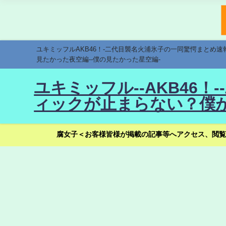
ユキミッフルAKB46！-二代目襲名火浦氷子の一同驚愕まとめ
見たかった夜空編--僕の見たかった星空編-
ユキミッフル--AKB46
ィックが止まらない？僕が
腐女子＜お客様皆様が掲載の記事等へアクセス、閲覧