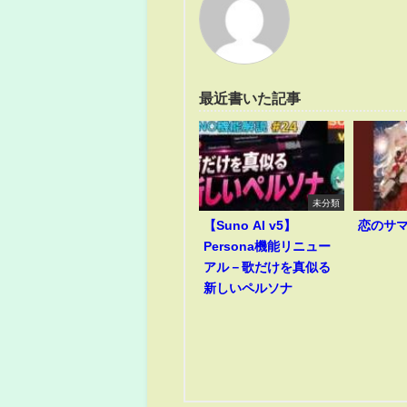
最近書いた記事
未分類
【Suno AI v5】
恋のサ
Persona機能リニュー
アル－歌だけを真似る
新しいペルソナ