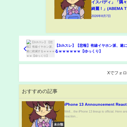
イスバディ」「隅
綺麗！」(ABEMA TI
2026年8月7日
【2chスレ】【悲報】有線イヤホン派、遂
るｗｗｗｗｗｗ【ゆっくり】
Xでフォ
おすすめの記事
iPhone 13 Announcement React
Well... the iPhone 13 lineup is official. Here are
reaction...
未分類