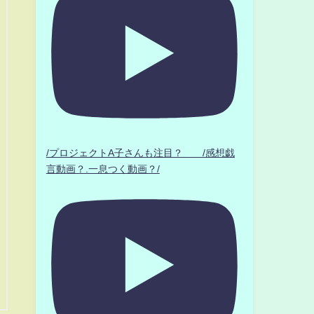
/プロジェクトA子さんも注目？ /感想戯
言動画？.一息つく動画？/