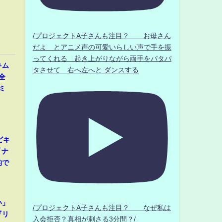
/プロジェクトA子さんも注目？ お母さん
だよ とアニメ声の可愛いらしい声で手を振
ってくれる 起き上がりながら両手をパタパ
キム
タさせて 右へ左へと ダンスする
全
ミ
」
ビキ
「ナ
的で
い」
/プロジェクトA子さんも注目？ なぜ私は
『リ
入会拒否？真相が刺さる3分間？/