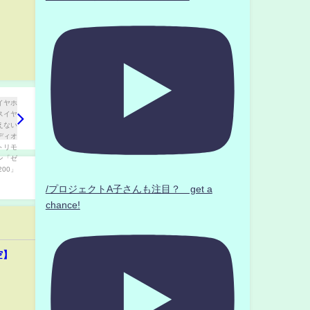
/プロジェクトA子さんも注目？ get a
chance!
空】