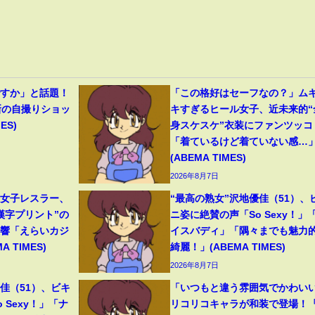
ですか」と話題！
「この格好はセーフなの？」ム
新の自撮りショッ
キすぎるヒール女子、近未来的“
ES)
身スケスケ”衣装にファンツッコ
「着ているけど着ていない感…
(ABEMA TIMES)
2026年8月7日
人女子レスラー、
“最高の熟女”沢地優佳（51）、
漢字プリント”の
ニ姿に絶賛の声「So Sexy！」
反響「えらいカジ
イスバディ」「隅々までも魅力
 TIMES)
綺麗！」(ABEMA TIMES)
2026年8月7日
佳（51）、ビキ
「いつもと違う雰囲気でかわい
 Sexy！」「ナ
リコリコキャラが和装で登場！