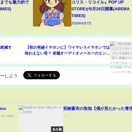
々までも魅力的で
コリス・リコイル』POP UP
MES)
STOREが8月28日開幕(ABEMA
TIMES)
2026年8月7日
に絶滅す
【初の有線イヤホンに】ワイヤレスイヤホンでは
味わえない音？ 老舗オーディオメーカーのエント
リモデル有線イヤホン「ゼンハイザー IE 200」
ローしよう
ion
安納蒼衣の告知【僕が見たかった青
 my initial
～...
未分類