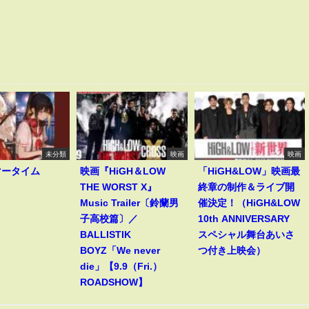
未分類
映画
映画
マータイム
映画『HiGH＆LOW
「HiGH&LOW」映画最
THE WORST X』
終章の制作＆ライブ開
Music Trailer〔鈴蘭男
催決定！（HiGH&LOW
子高校篇〕／
10th ANNIVERSARY
BALLISTIK
スペシャル舞台あいさ
BOYZ「We never
つ付き上映会）
die」【9.9（Fri.）
ROADSHOW】