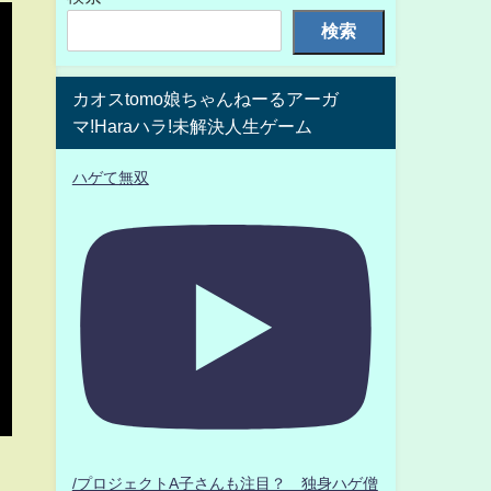
検索
カオスtomo娘ちゃんねーるアーガ
マ!Haraハラ!未解決人生ゲーム
ハゲて無双
/プロジェクトA子さんも注目？ 独身ハゲ僧