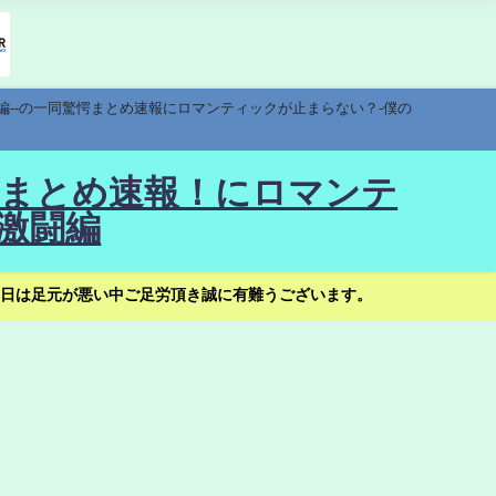
編--の一同驚愕まとめ速報にロマンティックが止まらない？-僕の
驚愕まとめ速報！にロマンテ
激闘編
日は足元が悪い中ご足労頂き誠に有難うございます。