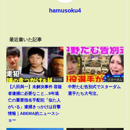
hamusoku4
最近書いた記事
未分類
スターダム
【八田與一】未解決事件 容疑
中野たむ告別式でスターダム
者逮捕に必要なこと…9年逃
選手たち大号泣。
亡の重要指名手配犯「似た人
がいる」逮捕きっかけは目撃
情報｜ABEMA的ニュースシ
ョー