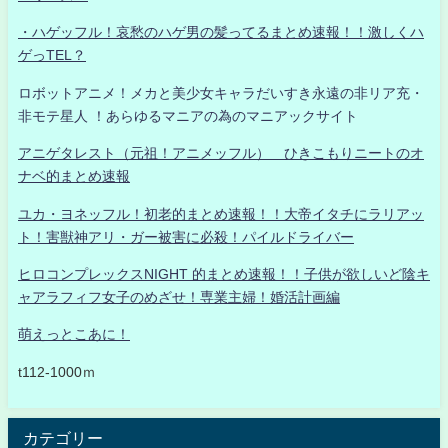
・ハゲッフル！哀愁のハゲ男の髪ってるまとめ速報！！激しくハ
ゲっTEL？
ロボットアニメ！メカと美少女キャラだいすき永遠の非リア充・
非モテ星人 ！あらゆるマニアの為のマニアックサイト
アニゲタレスト（元祖！アニメッフル） ひきこもりニートのオ
ナベ的まとめ速報
ユカ・ヨネッフル！初老的まとめ速報！！大帝イタチにラリアッ
ト！害獣神アリ・ガー被害に必殺！パイルドライバー
ヒロコンプレックスNIGHT 的まとめ速報！！子供が欲しいど陰キ
ャアラフィフ女子のめざせ！専業主婦！婚活計画編
萌えっとこあに！
t112-1000ｍ
カテゴリー