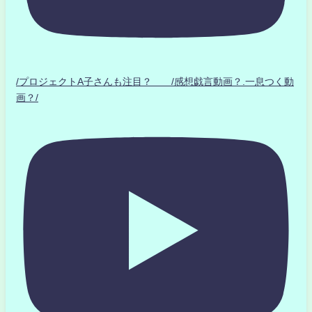
/プロジェクトA子さんも注目？ /感想戯言動画？.一息つく動
画？/