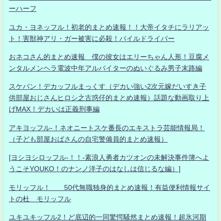
ーハーフ
ユカ・ヨネッフル！初老的まとめ速報！！大帝イタチにラリアッ
ト！害獣神アリ・ガー被害に必殺！パイルドライバー
おネコさん的まとめ速報 僕の彼女はエリーちゃん人形！豆腐メ
ンタルメンヘラ電波中年アルバイターのぬいぐるみ男子末路編
スケバン！デカッフルまっくす（デカい強い2次元嫁だいすき子
供部屋おじさんヒロシ之古惑仔的まとめ速報）話題な動画取り上
げMAX！デカいは正義刑事編
アキヨッフル-！ネオニートスケ番長のエキストラ芸能情報局！
（子ども部屋おばさんの自宅警備員的まとめ速報）
[ヨシヨシロッフル-！！-素浪人勇者カツオンの未解決事件簿へよ
うこそYOUKO！のナンノ洋子のはなしは信じるな編）]
モリッフル！ 50代無職独身的まとめ速報！有益便利情報サイ
トの杜 モリッフル
ユキユキッフル2！ど底辺的一同驚愕騒然まとめ速報！超氷河期