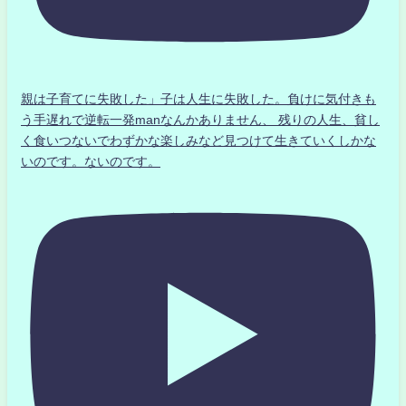
親は子育てに失敗した」子は人生に失敗した。負けに気付きも
う手遅れで逆転一発manなんかありません、 残りの人生、貧し
く食いつないでわずかな楽しみなど見つけて生きていくしかな
いのです。ないのです。