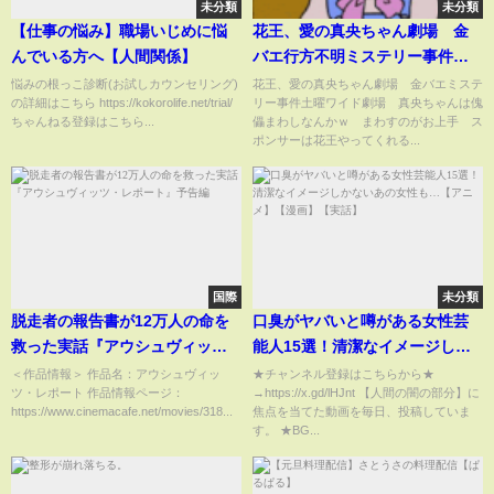
未分類
未分類
【仕事の悩み】職場いじめに悩
花王、愛の真央ちゃん劇場 金
んでいる方へ【人間関係】
バエ行方不明ミステリー事件土
曜ワイド劇場！車いす受け渡し
悩みの根っこ診断(お試しカウンセリング)
花王、愛の真央ちゃん劇場 金バエミステ
の詳細はこちら https://kokorolife.net/trial/
リー事件土曜ワイド劇場 真央ちゃんは傀
はグリコ森永事件のように高速
ちゃんねる登録はこちら...
儡まわしなんかｗ まわすのがお上手 ス
道路から投げ渡しキボンｗ真央
ポンサーは花王やってくれる...
ちゃんは傀儡まわしなんかｗ
まわすのがお上手！
国際
未分類
脱走者の報告書が12万人の命を
口臭がヤバいと噂がある女性芸
救った実話『アウシュヴィッ
能人15選！清潔なイメージしか
ツ・レポート』予告編
ないあの女性も…【アニメ】
＜作品情報＞ 作品名：アウシュヴィッ
★チャンネル登録はこちらから★
ツ・レポート 作品情報ページ：
→https://x.gd/lHJnt 【人間の闇の部分】に
【漫画】【実話】
https://www.cinemacafe.net/movies/318...
焦点を当てた動画を毎日、投稿していま
す。 ★BG...