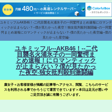
ユキミッフルAKB46！-二代目襲名火浦氷子の一同驚愕まとめ速報にロマンテ
ィックが止まらない？--僕が見たかった夜空！独女批判殺到激闘編--の一同驚
愕まとめ速報にロマンティックが止まらない？-僕の見たかった夜空編--僕の
見たかった星空編-
ユキミッフル--AKB46！--二代
目襲名火浦氷子の一同驚愕ま
とめ速報！にロマンティック
が止まらない？僕が見たかっ
た夜空-独女批判殺到激闘編
腐女子＜お客様皆様が掲載の記事等へアクセス、閲覧、こちらのサービ
スを利用される事でかろうじて運営できています＞本日は足元が悪い中
ご足労頂き誠に有難うございます。