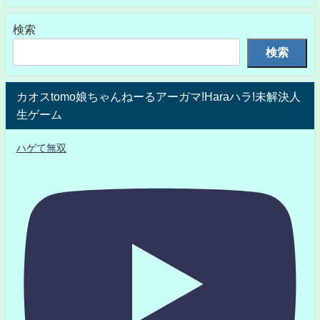
検索
検索
カオスtomo娘ちゃんねーるアーガマ!Haraハラ!未解決人
生ゲーム
ハゲて無双