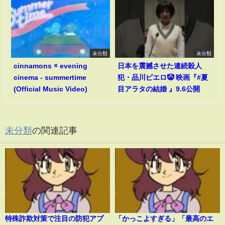
未分類
未分類
cinnamons × evening
日本を震撼させた連続殺人
cinema - summertime
犯・品川ピエロ🤡 映画『#夏
(Official Music Video)
目アラタの結婚 』9.6公開
未分類
の関連記事
特殊詐欺対策で注目の防犯アプ
「かっこよすぎる」「最高のエ