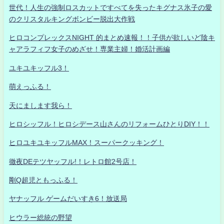
世代！人生の強制ロスカットですべてを失ったキグナス氷子の愛
のクリスタルキングボンビー脱出大作戦
ヒロコンプレックスNIGHT 的まとめ速報！！子供が欲しいど陰キ
ャアラフィフ女子のめざせ！専業主婦！婚活計画編
ユキユキッフル3！
萌えっふる！
天にまします我ら！
ヒロシッフル！ヒロシデース山さんのリフォームひとりDIY！！
ヒロユキユキッフルMAX！スーパークッキング！
徹夜DEテツヤッフル!！レトロ館2号店！
剛Q超児ともっふる！
ヤナッフル ゲームだいすき6！放送局
ヒウラー総統の野望