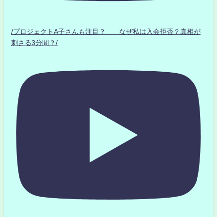
/プロジェクトA子さんも注目？ なぜ私は入会拒否？真相が
刺さる3分間？/