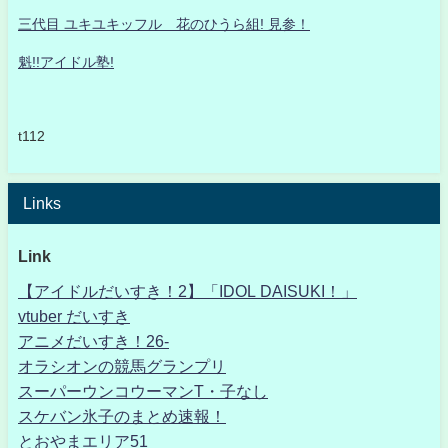
三代目 ユキユキッフル 花のひうら組! 見参！
魁!!アイドル塾!
t112
Links
Link
【アイドルだいすき！2】「IDOL DAISUKI！」
vtuber だいすき
アニメだいすき！26-
オラシオンの競馬グランプリ
スーパーウンコウーマンT・子なし
スケバン氷子のまとめ速報！
とおやまエリア51