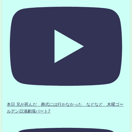
本日 兄が死んだ 葬式には行かなかった などなど 木曜ゴー
ルデン日浦劇場パート7