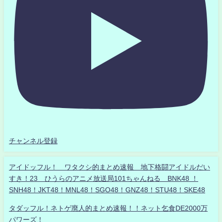
チャンネル登録
アイドッフル！ ワタクシ的まとめ速報 地下格闘アイドルだい
すき！23 ひうらのアニメ放送局101ちゃんねる BNK48 ！
SNH48！JKT48！MNL48！SGO48！GNZ48！STU48！SKE48
タダッフル！ネトゲ廃人的まとめ速報！！ネット乞食DE2000万
パワーズ！