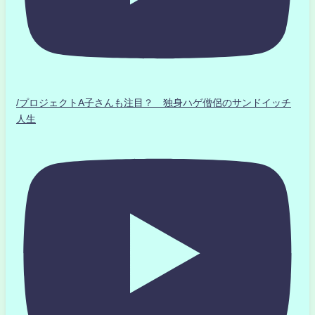
/プロジェクトA子さんも注目？ 独身ハゲ僧侶のサンドイッチ
人生