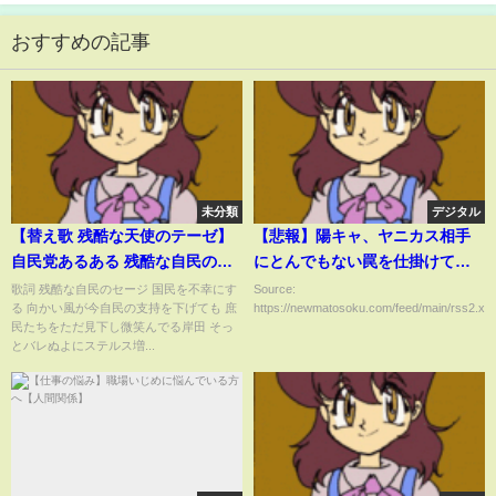
おすすめの記事
未分類
デジタル
【替え歌 残酷な天使のテーゼ】
【悲報】陽キャ、ヤニカス相手
自民党あるある 残酷な自民のセ
にとんでもない罠を仕掛けてし
ージ #岸田 #自民党 #エヴァ
まうｗｗｗｗｗｗｗｗｗｗ
歌詞 残酷な自民のセージ 国民を不幸にす
Source:
る 向かい風が今自民の支持を下げても 庶
https://newmatosoku.com/feed/main/rss2.xml.
民たちをただ見下し微笑んでる岸田 そっ
とバレぬよにステルス増...