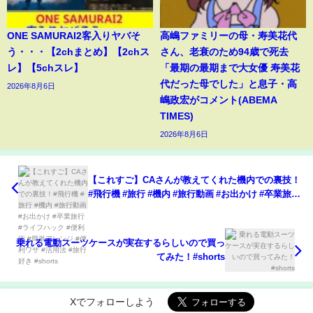
ONE SAMURAI2客入りヤバそ
高嶋ファミリーの母・寿美花代
う・・・【2chまとめ】【2chス
さん、老衰のため94歳で死去
レ】【5chスレ】
「最期の最期まで大女優 寿美花
代だった母でした」と息子・高
2026年8月6日
嶋政宏がコメント(ABEMA
TIMES)
2026年8月6日
【これすご】CAさんが教えてくれた機内での裏技！
#飛行機 #旅行 #機内 #旅行動画 #お出かけ #卒業旅行
#ライフハック #便利術 #簡単アレンジ #便利ワザ #
活用法 #旅行好き #shorts
乗れる電動スーツケースが実在するらしいので買っ
てみた！#shorts
Xでフォローしよう