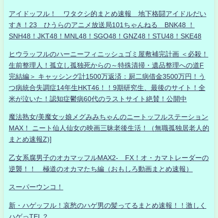
アイドッフル！ ワタクシ的まとめ速報 地下格闘アイドルだい
すき！23 ひうらのアニメ放送局101ちゃんねる BNK48 ！
SNH48！JKT48！MNL48！SGO48！GNZ48！STU48！SKE48
ヒウラッフルのハーニーフィニッシュゴミ屋敷補完計画 ＜必殺！
生前整理人！孤立し孤独死からの～特殊清掃・遺品整理への道F
完結編＞ キャッシング計1500万返済：厨二病借金3500万円！う
つ病統合失調症14年生HKT46！！9期研究生、最後のサイト！全
米が泣いた！認知症鬱病60代のラストサイト絶賛！公開中
魔法熟女/美魔女ッ娘メグみみちゃんのニートッフルステーション
MAX！ ニート仙人仙女の映画三昧老後生活！（無職孤独居老人的
まとめ速報Z)]
乙女系腐男子のオカマッフルMAX2- FX！オ・カマトレーダーの
逆襲！！ 極道のオカマたち編（おもしろ動画まとめ速報）
スーパーウンコ！
新・ハゲッフル！哀愁のハゲ男の髪ってるまとめ速報！！激しく
ハゲっTEL？