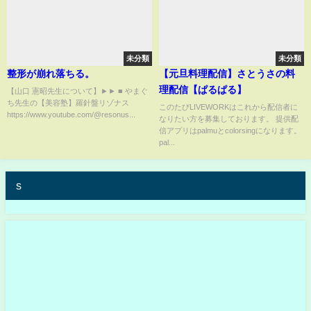
未分類
未分類
整形が崩れ落ちる。
【元旦料理配信】さとうさの料
理配信【ぱるぱる】
【山口 憲昭先生について】►► ■ やまぐ
ち先生の【美容塾】羅針盤リゾナス
このたびLIVEWORKはこれから配信者に
https://www.youtube.com/@resonus...
なりたい方を募集しております。 提供配
信アプリはpalmuとcolorsingになります。
pal...
s