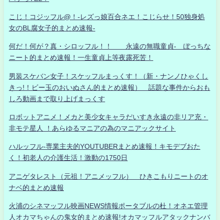
こじ！コジッフル@！-レズっ娘百合ネエ！こじらせ！50独身処
女のBL腐女子的まとめ速報-
何だ！何が？真・シロッフル！！ 永遠の無職童貞- ぼっちな
ニート的まとめ速報！一生童貞上等夜露死苦！
男装スケバン女子！スケッフルまっくす！（新・ナンノひゃくし
きっ!！ビー玉のおいぬさん的まとめ速報） 話題な事件からおも
しろ動画まで取り上げまっくす
ロボットアニメ！メカと美少女キャラだいすき永遠の非リア充・
非モテ星人 ！あらゆるマニアの為のマニアックサイト
ハルッフル-専業主夫的YOUTUBERまとめ速報！キモデブおた
く！初老人の介護生活！激動の1750日
アニゲタレスト（元祖！アニメッフル） ひきこもりニートのオ
ナベ的まとめ速報
火浦のシネマッフル映画NEWS情報ポータブルの杜！オネエ管理
人オカマちゃんの鬼女的まとめ速報!オカマッフルアタックナンバ