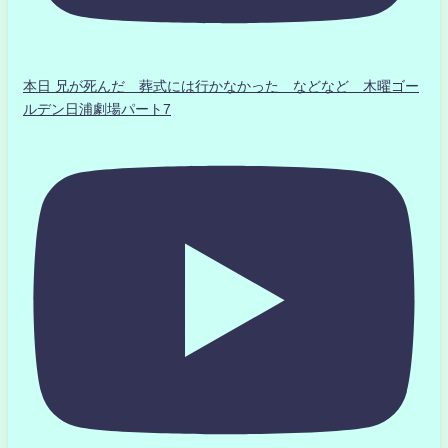
本日 兄が死んだ 葬式には行かなかった などなど 木曜ゴー
ルデン日浦劇場パート7