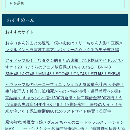
おすすめ～ん
おすすめサイト
おネコさん的まとめ速報 僕の彼女はエリーちゃん人形！豆腐メ
ンタルメンヘラ電波中年アルバイターのぬいぐるみ男子末路編
アイドッフル！ ワタクシ的まとめ速報 地下格闘アイドルだい
すき！23 ひうらのアニメ放送局101ちゃんねる BNK48 ！
SNH48！JKT48！MNL48！SGO48！GNZ48！STU48！SKE48
ヒウラッフルのハーニーフィニッシュゴミ屋敷補完計画 ＜必殺！
生前整理人！孤立し孤独死からの～特殊清掃・遺品整理への道F
完結編＞ キャッシング計1500万返済：厨二病借金3500万円！う
つ病統合失調症14年生HKT46！！9期研究生、最後のサイト！全
米が泣いた！認知症鬱病60代のラストサイト絶賛！公開中
魔法熟女/美魔女ッ娘メグみみちゃんのニートッフルステーション
MAX！ ニート仙人仙女の映画三昧老後生活！（無職孤独居老人的