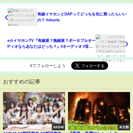
有線イヤホンとDAPってどっちを先に買ったらいい
の？ #shorts
e☆イヤホンTV『有線派？無線派？ポータブルオー
ディオならあなたはどっち？』#オーディオ #音楽 #
ヘッドホン
Xでフォローしよう
おすすめの記事
AKB48
未分類