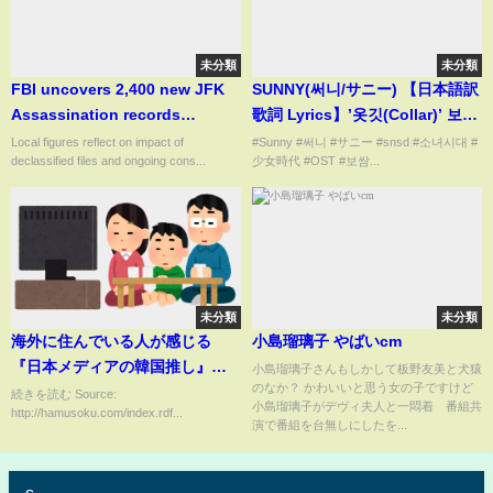
未分類
未分類
FBI uncovers 2,400 new JFK
SUNNY(써니/サニー) 【日本語訳
Assassination records
歌詞 Lyrics】’옷깃(Collar)’ 보쌈
following Trump's
OST
Local figures reflect on impact of
#Sunny #써니 #サニー #snsd #소녀시대 #
declassified files and ongoing cons...
少女時代 #OST #보쌈...
declassification order
未分類
未分類
海外に住んでいる人が感じる
小島瑠璃子 やばいcm
『日本メディアの韓国推し』と
小島瑠璃子さんもしかして板野友美と犬猿
のなか？ かわいいと思う女の子ですけど
『日本文化の凄さ』
続きを読む Source:
小島瑠璃子がデヴィ夫人と一悶着 番組共
http://hamusoku.com/index.rdf...
演で番組を台無しにしたを...
s