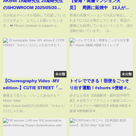
AKB48 19期研究生 20期研究生
【香港・高層マンション火
のSHOWROOM 2025/05/20
災】 周囲に延焼中 13人が死
17:50 JST
亡
引き続きチャンネル登録して応援していた
香港の高層マンションで火災が発生し、こ
だけますよう、よろしくお願いいたしま
れまでに13人が死亡しています。周辺の
す。❤️ Please continue to support u...
建物にも延焼しているということで、消火
活動が続いています。 （2...
未分類
未分類
【Choreography Video -MV
トイレでできる！宿便をごっそ
edition-】CUTIE STREET「か
り出す運動！#shorts #便秘 #宿
わいいだけじゃだめですか？」
便 #ストレッチ
最後まで見たら、いいことあるかも？
@さなえ先生【便秘解消・腸内洗浄専門
Music Video
家】＃女性ライフクリニック銀座コロンハ
https://youtu.be/jZqTz1G8G04 『かわいい
イドロセラピー #腸内洗浄 #便秘 #美容 #
だけじゃだめ...
健康 #便秘解消 #...