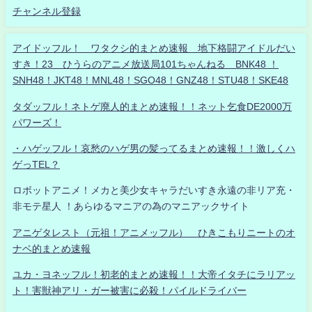
チャンネル登録
アイドッフル！ ワタクシ的まとめ速報 地下格闘アイドルだい
すき！23 ひうらのアニメ放送局101ちゃんねる BNK48 ！
SNH48！JKT48！MNL48！SGO48！GNZ48！STU48！SKE48
タダッフル！ネトゲ廃人的まとめ速報！！ネット乞食DE2000万
パワーズ！
・ハゲッフル！哀愁のハゲ男の髪ってるまとめ速報！！激しくハ
ゲっTEL？
ロボットアニメ！メカと美少女キャラだいすき永遠の非リア充・
非モテ星人 ！あらゆるマニアの為のマニアックサイト
アニゲタレスト（元祖！アニメッフル） ひきこもりニートのオ
ナベ的まとめ速報
ユカ・ヨネッフル！初老的まとめ速報！！大帝イタチにラリアッ
ト！害獣神アリ・ガー被害に必殺！パイルドライバー