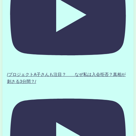
/プロジェクトA子さんも注目？ なぜ私は入会拒否？真相が
刺さる3分間？/