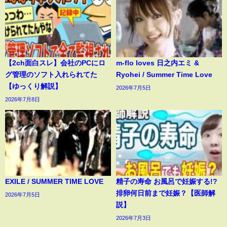
【2ch面白スレ】会社のPCにロ
m-flo loves 日之内エミ &
グ管理のソフト入れられてた
Ryohei / Summer Time Love
【ゆっくり解説】
2026年7月5日
2026年7月8日
EXILE / SUMMER TIME LOVE
精子の寿命 お風呂で妊娠する!?
排卵何日前まで妊娠？【医師解
2026年7月5日
説】
2026年7月3日