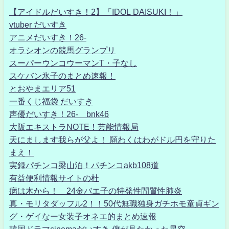
【アイドルだいすき！2】「IDOL DAISUKI！」
vtuber だいすき
アニメだいすき！26-
オラシオンの競馬グランプリ
スーパーウンコウーマンT・子なし
スケバン氷子のまとめ速報！
とおやまエリア51
一番くじ福袋 だいすき
声優だいすき！26- bnk46
大阪エキストラNOTE！芸能情報局
天にまします我らが父よ！ 願わくはわがドル円を守りた
まえ！
実録パチンコ梁山泊！パチンコakb108道
有益便利情報サイトの杜
病は木から！ 24金バエ子の特発性間質性肺炎
真・モリタダッフル2！！50代無職独身ガチホモ童貞ギン
グ・ゲイなー女装子オネエ的まとめ速報