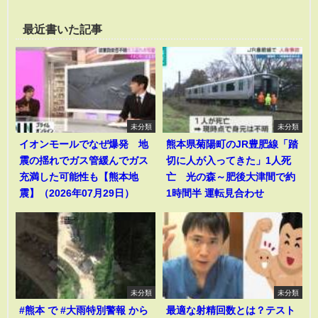
最近書いた記事
未分類
未分類
イオンモールでなぜ爆発 地
熊本県菊陽町のJR豊肥線「踏
震の揺れでガス管緩んでガス
切に人が入ってきた」1人死
充満した可能性も【熊本地
亡 光の森～肥後大津間で約
震】（2026年07月29日）
1時間半 運転見合わせ
未分類
未分類
#熊本 で #大雨特別警報 から
最適な射精回数とは？テスト