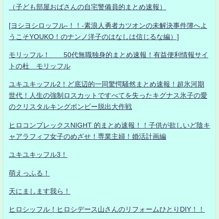
（子ども部屋おばさんの自宅警備員的まとめ速報）
[ヨシヨシロッフル-！！-素浪人勇者カツオンの未解決事件簿へよ
うこそYOUKO！のナンノ洋子のはなしは信じるな編）]
モリッフル！ 50代無職独身的まとめ速報！有益便利情報サイ
トの杜 モリッフル
ユキユキッフル2！ど底辺的一同驚愕騒然まとめ速報！超氷河期
世代！人生の強制ロスカットですべてを失ったキグナス氷子の愛
のクリスタルキングボンビー脱出大作戦
ヒロコンプレックスNIGHT 的まとめ速報！！子供が欲しいど陰キ
ャアラフィフ女子のめざせ！専業主婦！婚活計画編
ユキユキッフル3！
萌えっふる！
天にまします我ら！
ヒロシッフル！ヒロシデース山さんのリフォームひとりDIY！！