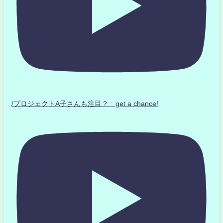
/プロジェクトA子さんも注目？ get a chance!