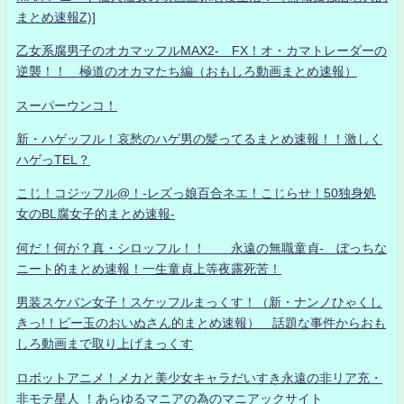
まとめ速報Z)]
乙女系腐男子のオカマッフルMAX2- FX！オ・カマトレーダーの
逆襲！！ 極道のオカマたち編（おもしろ動画まとめ速報）
スーパーウンコ！
新・ハゲッフル！哀愁のハゲ男の髪ってるまとめ速報！！激しく
ハゲっTEL？
こじ！コジッフル@！-レズっ娘百合ネエ！こじらせ！50独身処
女のBL腐女子的まとめ速報-
何だ！何が？真・シロッフル！！ 永遠の無職童貞- ぼっちな
ニート的まとめ速報！一生童貞上等夜露死苦！
男装スケバン女子！スケッフルまっくす！（新・ナンノひゃくし
きっ!！ビー玉のおいぬさん的まとめ速報） 話題な事件からおも
しろ動画まで取り上げまっくす
ロボットアニメ！メカと美少女キャラだいすき永遠の非リア充・
非モテ星人 ！あらゆるマニアの為のマニアックサイト