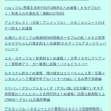
ハルッフル-専業主夫的YOUTUBERまとめ速報！キモデブおた
く！初老人の介護生活！激動の1750日
アニゲタレスト（元祖！アニメッフル） ひきこもりニートのオ
ナベ的まとめ速報
火浦のシネマッフル映画NEWS情報ポータブルの杜！オネエ管理
人オカマちゃんの鬼女的まとめ速報!オカマッフルアタックナンバ
ーハーフ
ユカ・ヨネッフル！初老的まとめ速報！！大帝イタチにラリアッ
ト！害獣神アリ・ガー被害に必殺！パイルドライバー
おネコさん的まとめ速報 僕の彼女はエリーちゃん人形！豆腐メ
ンタルメンヘラ電波中年アルバイターのぬいぐるみ男子末路編
スケバン！デカッフルまっくす（デカい強い2次元嫁だいすき子
供部屋おじさんヒロシ之古惑仔的まとめ速報）話題な動画取り上
げMAX！デカいは正義刑事編
アキヨッフル-！ネオニートスケ番長のエキストラ芸能情報局！