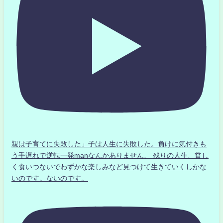
親は子育てに失敗した」子は人生に失敗した。負けに気付きも
う手遅れで逆転一発manなんかありません、 残りの人生、貧し
く食いつないでわずかな楽しみなど見つけて生きていくしかな
いのです。ないのです。