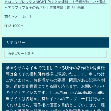
ヒロコンプレックスNIGHT 的まとめ速報！！子供が欲しいど陰キ
ャアラフィフ女子のめざせ！専業主婦！婚活計画編
萌えっとこあに！
t112-1000ｍ
カテゴリー
動画やサムネイルで使用している映像の著作権や肖像権
等は全てその権利所有者様に帰属いたします。申しわけ
ございません。お客様からの要望、問題がある記事を削
除、送信防止措置にできる限り応じます。お問い合わせ
のサイトアドレスです。 https://form.os7.biz/f/c82c6596/
当サイトは各動画共有サイトへのアップロードは行なっ
ておりません、著作権の侵害を目的としていません、埋