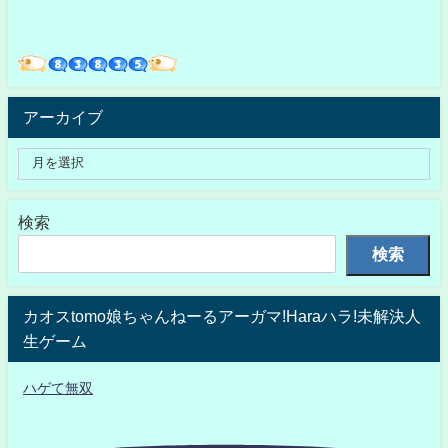
アーカイブ
検索
検索
カオスtomo娘ちゃんねーるアーガマ!Haraハラ!未解決人
生ゲーム
ハゲて無双