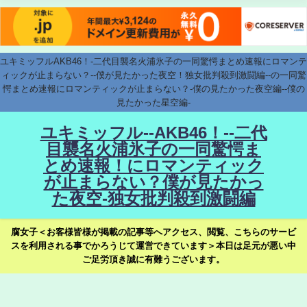
ユキミッフルAKB46！-二代目襲名火浦氷子の一同驚愕まとめ速報にロマンテ
ィックが止まらない？--僕が見たかった夜空！独女批判殺到激闘編--の一同驚
愕まとめ速報にロマンティックが止まらない？-僕の見たかった夜空編--僕の
見たかった星空編-
ユキミッフル--AKB46！--二代
目襲名火浦氷子の一同驚愕ま
とめ速報！にロマンティック
が止まらない？僕が見たかっ
た夜空-独女批判殺到激闘編
腐女子＜お客様皆様が掲載の記事等へアクセス、閲覧、こちらのサービ
スを利用される事でかろうじて運営できています＞本日は足元が悪い中
ご足労頂き誠に有難うございます。