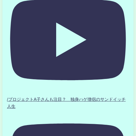
/プロジェクトA子さんも注目？ 独身ハゲ僧侶のサンドイッチ
人生