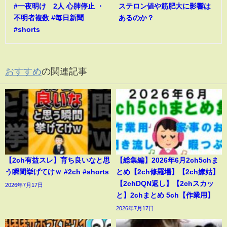
#一夜明け 2人 心肺停止 ・
ステロン値や筋肥大に影響は
不明者複数 #毎日新聞
あるのか？
#shorts
おすすめ
の関連記事
【2ch有益スレ】育ち良いなと思
【総集編】2026年6月2ch5chま
う瞬間挙げてけｗ #2ch #shorts
とめ【2ch修羅場】【2ch嫁姑】
【2chDQN返し】【2chスカッ
2026年7月17日
と】2chまとめ 5ch【作業用】
2026年7月17日