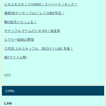
ヒロユキユキッフルMAX！スーパークッキング！
徹夜DEテツヤッフル!！レトロ館2号店！
剛Q超児ともっふる！
ヤナッフル ゲームだいすき6！放送局
ヒウラー総統の野望
三代目 ユキユキッフル 花のひうら組! 見参！
魁!!アイドル塾!
t112
Links
Link