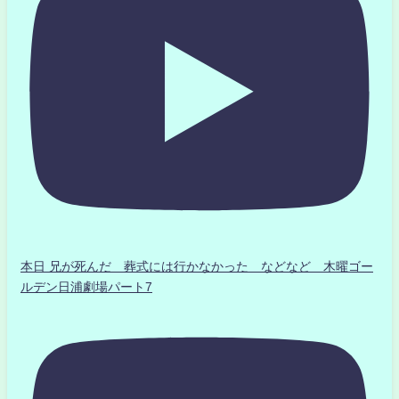
本日 兄が死んだ 葬式には行かなかった などなど 木曜ゴー
ルデン日浦劇場パート7