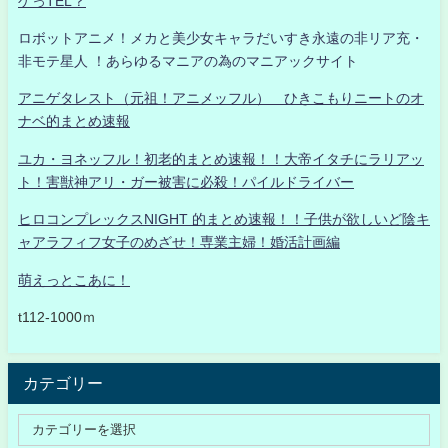
ゲっTEL？
ロボットアニメ！メカと美少女キャラだいすき永遠の非リア充・
非モテ星人 ！あらゆるマニアの為のマニアックサイト
アニゲタレスト（元祖！アニメッフル） ひきこもりニートのオ
ナベ的まとめ速報
ユカ・ヨネッフル！初老的まとめ速報！！大帝イタチにラリアッ
ト！害獣神アリ・ガー被害に必殺！パイルドライバー
ヒロコンプレックスNIGHT 的まとめ速報！！子供が欲しいど陰キ
ャアラフィフ女子のめざせ！専業主婦！婚活計画編
萌えっとこあに！
t112-1000ｍ
カテゴリー