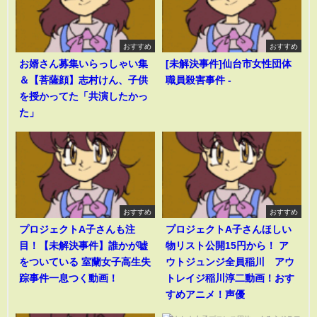
おすすめ
おすすめ
お婿さん募集いらっしゃい集
[未解決事件]仙台市女性団体
＆【菩薩顔】志村けん、子供
職員殺害事件 -
を授かってた「共演したかっ
た」
おすすめ
おすすめ
プロジェクトA子さんも注
プロジェクトA子さんほしい
目！【未解決事件】誰かが嘘
物リスト公開15円から！ ア
をついている 室蘭女子高生失
ウトジュンジ全員稲川 アウ
踪事件一息つく動画！
トレイジ稲川淳二動画！おす
すめアニメ！声優