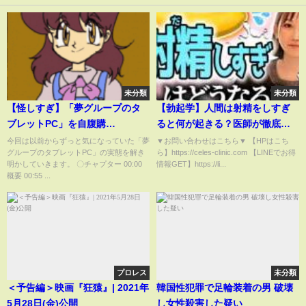
未分類
未分類
【怪しすぎ】「夢グループのタ
【勃起学】人間は射精をしすぎ
ブレットPC」を自腹購
ると何が起きる？医師が徹底解
入！"謎"に包まれたその実態を
説
今回は以前からずっと気になっていた「夢
▼お問い合わせはこちら▼ 【HPはこち
グループのタブレットPC」の実態を解き
ら】https://celes-clinic.com 【LINEでお得
暴く…！｜ずんだもんと学ぶ
明かしていきます。 〇チャプター 00:00
情報GET】https://li...
「激安商品」の実態㉜
概要 00:55 ...
プロレス
未分類
＜予告編＞映画『狂猿』| 2021年
韓国性犯罪で足輪装着の男 破壊
5月28日(金)公開
し女性殺害した疑い