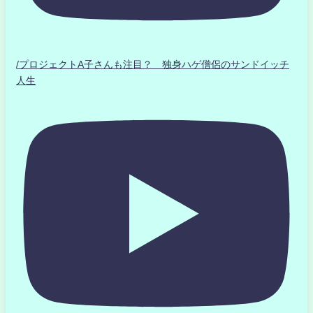
/プロジェクトA子さんも注目？ 独身ハゲ僧侶のサンドイッチ
人生