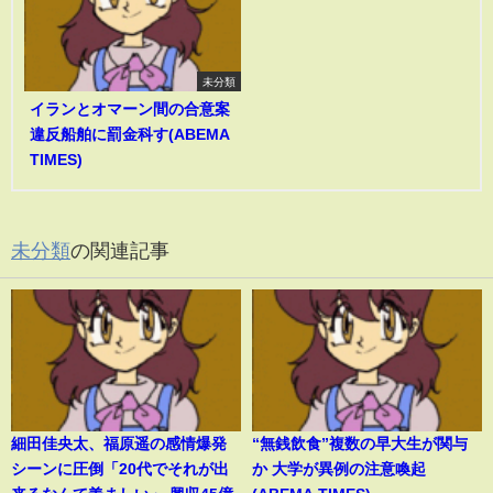
未分類
イランとオマーン間の合意案
違反船舶に罰金科す(ABEMA
TIMES)
未分類
の関連記事
細田佳央太、福原遥の感情爆発
“無銭飲食”複数の早大生が関与
シーンに圧倒「20代でそれが出
か 大学が異例の注意喚起