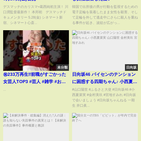
デスマッチのカリスマ=葛西純初主演！ 川
韓国で出所後の男が行動を監視するための
口潤監督最新作！ 本邦初 デスマッチド
電子足輪を装着したまま女性を殺害、そし
キュメンタリー 5.28(金) シネマート新
て足輪を外して逃走中にさらに殺人を重ね
宿、シネマート心斎...
る事件が起き、波紋が広がっ...
未分類
日向坂
㊗️233万再生‼前職がすごかった
日向坂46 パイセンのテンション
女芸人TOP3 #芸人 #雑学 #お笑
に困惑する四期ちゃん♪ 小西夏菜
い芸人 #お笑い #ぼる塾
実 山口陽世 金村美玖 宮地すみれ
...
#山口陽世 #ふるさと大使 #日向坂46 #小
西夏菜実 #金村美玖 #宮地すみれ #日向坂
で会いましょう #日向坂ちゃんねる 一期
生 井口眞...