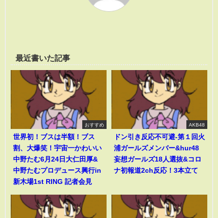
最近書いた記事
おすすめ
AKB48
世界初！ブスは半額！ブス
ドン引き反応不可避-第１回火
割、大爆笑！宇宙一かわいい
浦ガールズメンバー&hur48
中野たむ6月24日大仁田厚&
妄想ガールズ18人選抜&コロ
中野たむプロデュース興行in
ナ初報道2ch反応！3本立て
新木場1st RING 記者会見