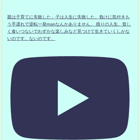
親は子育てに失敗した」子は人生に失敗した。負けに気付きも
う手遅れで逆転一発manなんかありません、 残りの人生、貧し
く食いつないでわずかな楽しみなど見つけて生きていくしかな
いのです。ないのです。