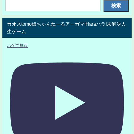
検索
カオスtomo娘ちゃんねーるアーガマ!Haraハラ!未解決人
生ゲーム
ハゲて無双