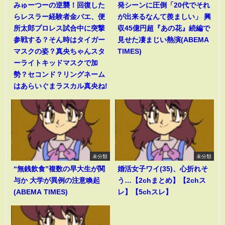
みゅーつーの逆襲！回復した
発シーンに圧倒「20代でそれ
らレスラー経験者金バエ、便
が出来るなんて羨ましい」 興
所太郎プロレス試合中に突撃
収45億円超『あの花』続編で
参戦する？そん時はタイガー
見せた凄まじい熱演(ABEMA
マスクの姿？真央ちゃんスタ
TIMES)
ーライトキッドマスクで加
勢？セコンド？リングネーム
はあらいぐまラスカル真央ね!
未分類
未分類
“無銭飲食”複数の早大生が関
婚活女子ワイ(35)、心折れそ
与か 大学が異例の注意喚起
う…【2chまとめ】【2chス
(ABEMA TIMES)
レ】【5chスレ】