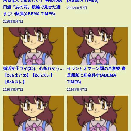
来るなんて羨ましい」 興収45億
(ABEMA TIMES)
円超『あの花』続編で見せた凄
2026年8月7日
まじい熱演(ABEMA TIMES)
2026年8月7日
婚活女子ワイ(35)、心折れそう…
イランとオマーン間の合意案 違
【2chまとめ】【2chスレ】
反船舶に罰金科す(ABEMA
【5chスレ】
TIMES)
2026年8月7日
2026年8月7日