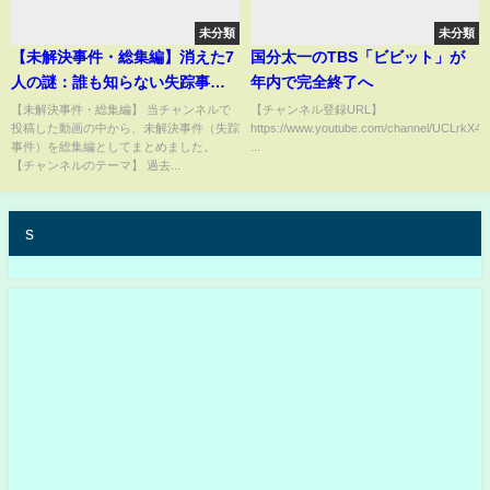
未分類
未分類
【未解決事件・総集編】消えた7
国分太一のTBS「ビビット」が
人の謎：誰も知らない失踪事件
年内で完全終了へ
の真実とは！【未解決の失踪事
【未解決事件・総集編】 当チャンネルで
【チャンネル登録URL】
投稿した動画の中から、未解決事件（失踪
https://www.youtube.com/channel/UCLrkX
件】事件概要と教訓
事件）を総集編としてまとめました。
...
【チャンネルのテーマ】 過去...
s