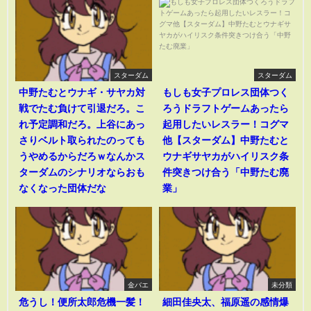
スターダム
スターダム
中野たむとウナギ・サヤカ対
もしも女子プロレス団体つく
戦でたむ負けて引退だろ。こ
ろうドラフトゲームあったら
れ予定調和だろ。上谷にあっ
起用したいレスラー！コグマ
さりベルト取られたのっても
他【スターダム】中野たむと
うやめるからだろｗなんかス
ウナギサヤカがハイリスク条
ターダムのシナリオならおも
件突きつけ合う「中野たむ廃
なくなった団体だな
業」
金バエ
未分類
危うし！便所太郎危機一髪！
細田佳央太、福原遥の感情爆