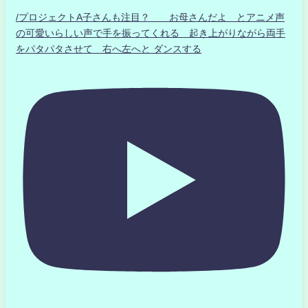
/プロジェクトA子さんも注目？ お母さんだよ とアニメ声
の可愛いらしい声で手を振ってくれる 起き上がりながら両手
をパタパタさせて 右へ左へと ダンスする