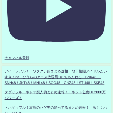
チャンネル登録
アイドッフル！ ワタクシ的まとめ速報 地下格闘アイドルだい
すき！23 ひうらのアニメ放送局101ちゃんねる BNK48 ！
SNH48！JKT48！MNL48！SGO48！GNZ48！STU48！SKE48
タダッフル！ネトゲ廃人的まとめ速報！！ネット乞食DE2000万
パワーズ！
・ハゲッフル！哀愁のハゲ男の髪ってるまとめ速報！！激しくハ