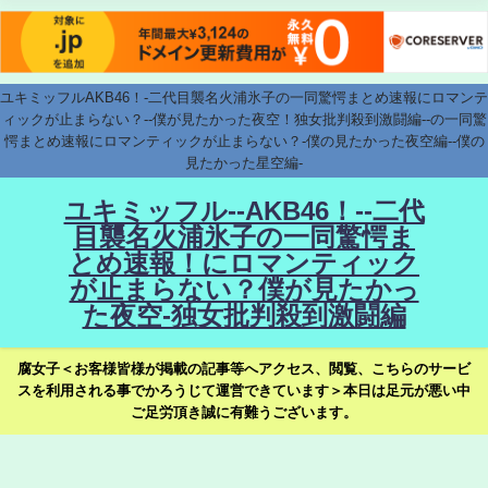
ユキミッフルAKB46！-二代目襲名火浦氷子の一同驚愕まとめ速報にロマンテ
ィックが止まらない？--僕が見たかった夜空！独女批判殺到激闘編--の一同驚
愕まとめ速報にロマンティックが止まらない？-僕の見たかった夜空編--僕の
見たかった星空編-
ユキミッフル--AKB46！--二代
目襲名火浦氷子の一同驚愕ま
とめ速報！にロマンティック
が止まらない？僕が見たかっ
た夜空-独女批判殺到激闘編
腐女子＜お客様皆様が掲載の記事等へアクセス、閲覧、こちらのサービ
スを利用される事でかろうじて運営できています＞本日は足元が悪い中
ご足労頂き誠に有難うございます。