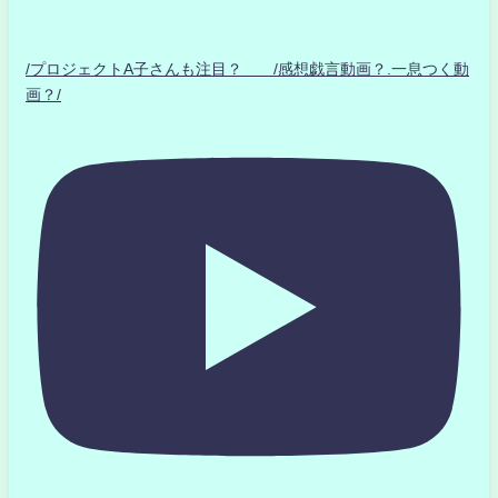
/プロジェクトA子さんも注目？ /感想戯言動画？.一息つく動
画？/