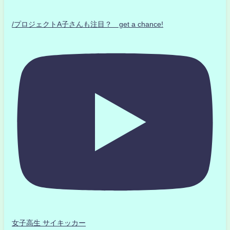
/プロジェクトA子さんも注目？ get a chance!
女子高生 サイキッカー