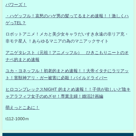
パワーズ！
・ハゲッフル！哀愁のハゲ男の髪ってるまとめ速報！！激しくハ
ゲっTEL？
ロボットアニメ！メカと美少女キャラだいすき永遠の非リア充・
非モテ星人 ！あらゆるマニアの為のマニアックサイト
アニゲタレスト（元祖！アニメッフル） ひきこもりニートのオ
ナベ的まとめ速報
ユカ・ヨネッフル！初老的まとめ速報！！大帝イタチにラリアッ
ト！害獣神アリ・ガー被害に必殺！パイルドライバー
ヒロコンプレックスNIGHT 的まとめ速報！！子供が欲しいど陰キ
ャアラフィフ女子のめざせ！専業主婦！婚活計画編
萌えっとこあに！
t112-1000ｍ