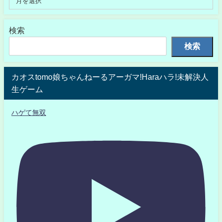
検索
検索
カオスtomo娘ちゃんねーるアーガマ!Haraハラ!未解決人
生ゲーム
ハゲて無双