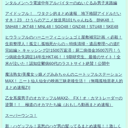
ンタルメンヘラ電波中年アルバイターのぬいぐるみ男子末路編
アイドッフル！ ワタクシ的まとめ速報 地下格闘アイドルだい
すき！23 ひうらのアニメ放送局101ちゃんねる BNK48 ！
SNH48！JKT48！MNL48！SGO48！GNZ48！STU48！SKE48
ヒウラッフルのハーニーフィニッシュゴミ屋敷補完計画 ＜必殺！
生前整理人！孤立し孤独死からの～特殊清掃・遺品整理への道F
完結編＞ キャッシング計1500万返済：厨二病借金3500万円！う
つ病統合失調症14年生HKT46！！9期研究生、最後のサイト！全
米が泣いた！認知症鬱病60代のラストサイト絶賛！公開中
魔法熟女/美魔女ッ娘メグみみちゃんのニートッフルステーション
MAX！ ニート仙人仙女の映画三昧老後生活！（無職孤独居老人的
まとめ速報Z)]
乙女系腐男子のオカマッフルMAX2- FX！オ・カマトレーダーの
逆襲！！ 極道のオカマたち編（おもしろ動画まとめ速報）
スーパーウンコ！
新・ハゲッフル！哀愁のハゲ男の髪ってるまとめ速報！！激しく