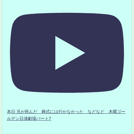
本日 兄が死んだ 葬式には行かなかった などなど 木曜ゴー
ルデン日浦劇場パート7