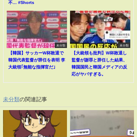
不… #Shorts
未分類
未分類
【韓国】サッカーW杯敗退で
【大統領も批判】W杯敗退し
韓国代表監督が辞任を表明 李
監督が謝罪と辞任した結果、
大統領｢無能な指揮官だ｣
韓国国民と韓国メディアの反
応がヤバすぎる。
未分類
の関連記事