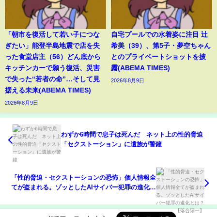
「朝市を復活して若い子につな
自宅プールでの水着姿に注目 辻
ぎたい」能登半島地震で店を失
希美（39）、第5子・夢空ちゃん
った食堂店主（56）どん底から
とのプライベートショットを披
キッチンカーで願う復活、災害
露(ABEMA TIMES)
で失った“若者の命”…そして見
2026年8月9日
据える未来(ABEMA TIMES)
2026年8月9日
わずか6時間で息子は死んだ ネット上の性的脅迫
「セクストーション」に遺族が警鐘
「性的脅迫・セクストーションの恐怖」個人情報全
てが盗まれる。ゾッとしたAIサイバー犯罪の進化と
は？【落合陽一】