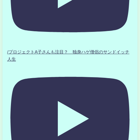
/プロジェクトA子さんも注目？ 独身ハゲ僧侶のサンドイッチ
人生