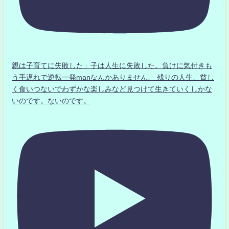
親は子育てに失敗した」子は人生に失敗した。負けに気付きも
う手遅れで逆転一発manなんかありません、 残りの人生、貧し
く食いつないでわずかな楽しみなど見つけて生きていくしかな
いのです。ないのです。