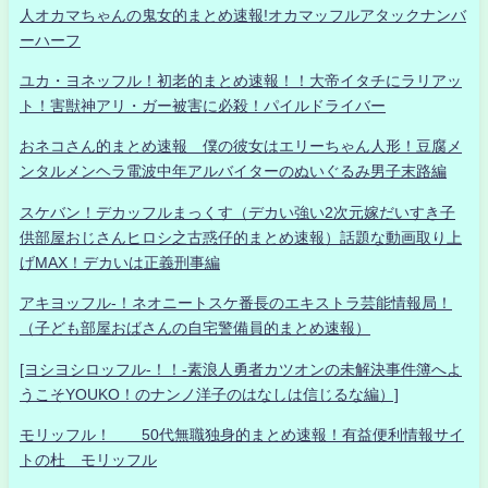
人オカマちゃんの鬼女的まとめ速報!オカマッフルアタックナンバ
ーハーフ
ユカ・ヨネッフル！初老的まとめ速報！！大帝イタチにラリアッ
ト！害獣神アリ・ガー被害に必殺！パイルドライバー
おネコさん的まとめ速報 僕の彼女はエリーちゃん人形！豆腐メ
ンタルメンヘラ電波中年アルバイターのぬいぐるみ男子末路編
スケバン！デカッフルまっくす（デカい強い2次元嫁だいすき子
供部屋おじさんヒロシ之古惑仔的まとめ速報）話題な動画取り上
げMAX！デカいは正義刑事編
アキヨッフル-！ネオニートスケ番長のエキストラ芸能情報局！
（子ども部屋おばさんの自宅警備員的まとめ速報）
[ヨシヨシロッフル-！！-素浪人勇者カツオンの未解決事件簿へよ
うこそYOUKO！のナンノ洋子のはなしは信じるな編）]
モリッフル！ 50代無職独身的まとめ速報！有益便利情報サイ
トの杜 モリッフル