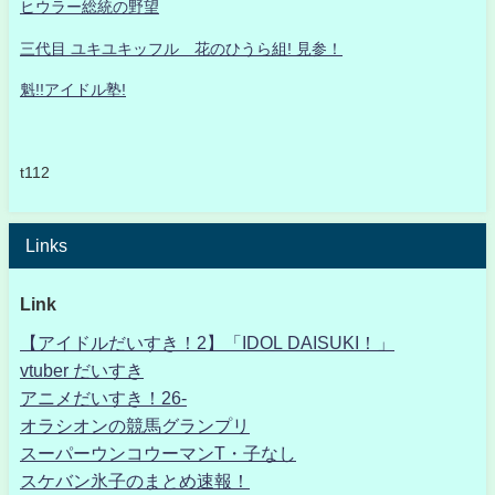
ヒウラー総統の野望
三代目 ユキユキッフル 花のひうら組! 見参！
魁!!アイドル塾!
t112
Links
Link
【アイドルだいすき！2】「IDOL DAISUKI！」
vtuber だいすき
アニメだいすき！26-
オラシオンの競馬グランプリ
スーパーウンコウーマンT・子なし
スケバン氷子のまとめ速報！