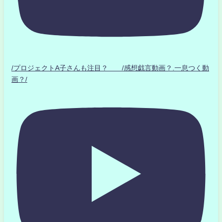
/プロジェクトA子さんも注目？ /感想戯言動画？.一息つく動
画？/