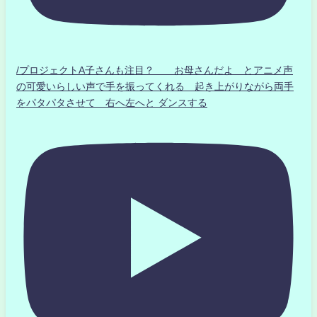
/プロジェクトA子さんも注目？ お母さんだよ とアニメ声
の可愛いらしい声で手を振ってくれる 起き上がりながら両手
をパタパタさせて 右へ左へと ダンスする