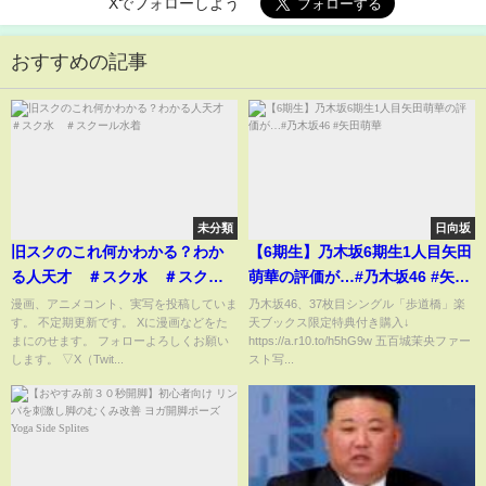
Xでフォローしよう
おすすめの記事
未分類
日向坂
旧スクのこれ何かわかる？わか
【6期生】乃木坂6期生1人目矢田
る人天才 ＃スク水 ＃スクー
萌華の評価が…#乃木坂46 #矢田
ル水着
萌華
漫画、アニメコント、実写を投稿していま
乃木坂46、37枚目シングル「歩道橋」楽
す。 不定期更新です。 Xに漫画などをた
天ブックス限定特典付き購入↓
まにのせます。 フォローよろしくお願い
https://a.r10.to/h5hG9w 五百城茉央ファー
します。 ▽X（Twit...
スト写...