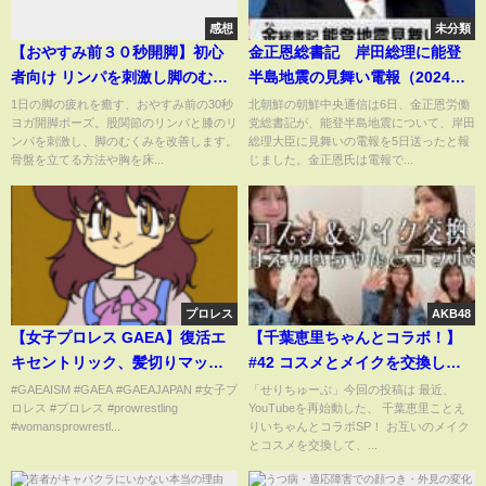
感想
未分類
【おやすみ前３０秒開脚】初心
金正恩総書記 岸田総理に能登
者向け リンパを刺激し脚のむく
半島地震の見舞い電報（2024年1
み改善 ヨガ開脚ポーズ Yoga
月6日）
1日の脚の疲れを癒す、おやすみ前の30秒
北朝鮮の朝鮮中央通信は6日、金正恩労働
ヨガ開脚ポーズ。股関節のリンパと膝のリ
党総書記が、能登半島地震について、岸田
Side Splites
ンパを刺激し、脚のむくみを改善します。
総理大臣に見舞いの電報を5日送ったと報
骨盤を立てる方法や胸を床...
じました。金正恩氏は電報で...
プロレス
AKB48
【女子プロレス GAEA】復活エ
【千葉恵里ちゃんとコラボ！】
キセントリック、髪切りマッチ
#42 コスメとメイクを交換して
を要求！ 2003年3月9日 東京・
みた！
#GAEAISM #GAEA #GAEAJAPAN #女子プ
「せりちゅーぶ」今回の投稿は 最近、
ロレス #プロレス #prowrestling
YouTubeを再始動した、 千葉恵里ことえ
後楽園ホール
#womansprowrestl...
りいちゃんとコラボSP！ お互いのメイク
とコスメを交換して、...