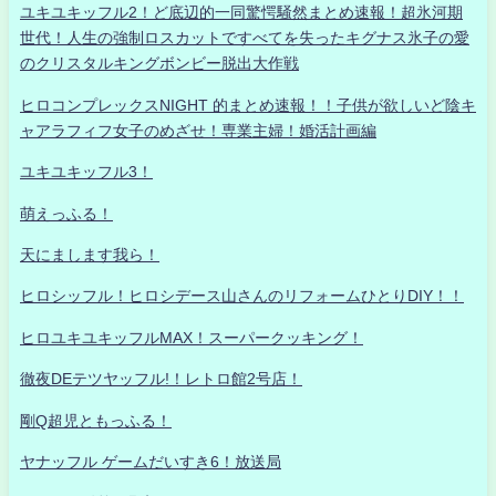
ユキユキッフル2！ど底辺的一同驚愕騒然まとめ速報！超氷河期
世代！人生の強制ロスカットですべてを失ったキグナス氷子の愛
のクリスタルキングボンビー脱出大作戦
ヒロコンプレックスNIGHT 的まとめ速報！！子供が欲しいど陰キ
ャアラフィフ女子のめざせ！専業主婦！婚活計画編
ユキユキッフル3！
萌えっふる！
天にまします我ら！
ヒロシッフル！ヒロシデース山さんのリフォームひとりDIY！！
ヒロユキユキッフルMAX！スーパークッキング！
徹夜DEテツヤッフル!！レトロ館2号店！
剛Q超児ともっふる！
ヤナッフル ゲームだいすき6！放送局