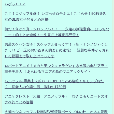
ハゲっTEL？
こじ！コジッフル@！-レズっ娘百合ネエ！こじらせ！50独身処
女のBL腐女子的まとめ速報-
何だ！何が？真・シロッフル！！ 永遠の無職童貞- ぼっちな
ニート的まとめ速報！一生童貞上等夜露死苦！
男装スケバン女子！スケッフルまっくす！（新・ナンノひゃくし
きっ!！ビー玉のおいぬさん的まとめ速報） 話題な事件からおも
しろ動画まで取り上げまっくす
ロボットアニメ！メカと美少女キャラだいすき永遠の非リア充・
非モテ星人 ！あらゆるマニアの為のマニアックサイト
ハルッフル-専業主夫的YOUTUBERまとめ速報！キモデブおた
く！初老人の介護生活！激動の1750日
アニゲタレスト（元祖！アニメッフル） ひきこもりニートのオ
ナベ的まとめ速報
火浦のシネマッフル映画NEWS情報ポータブルの杜！オネエ管理