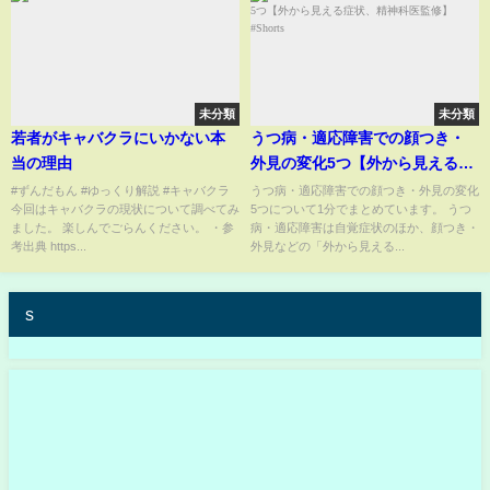
未分類
未分類
若者がキャバクラにいかない本
うつ病・適応障害での顔つき・
当の理由
外見の変化5つ【外から見える症
状、精神科医監修】 #Shorts
#ずんだもん #ゆっくり解説 #キャバクラ
うつ病・適応障害での顔つき・外見の変化
今回はキャバクラの現状について調べてみ
5つについて1分でまとめています。 うつ
ました。 楽しんでごらんください。 ・参
病・適応障害は自覚症状のほか、顔つき・
考出典 https...
外見などの「外から見える...
s