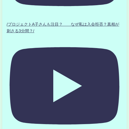
/プロジェクトA子さんも注目？ なぜ私は入会拒否？真相が
刺さる3分間？/