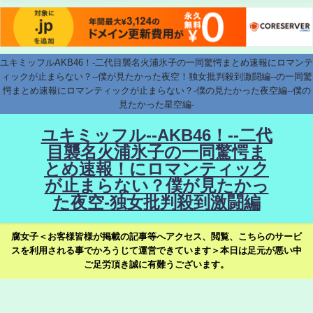
ユキミッフルAKB46！-二代目襲名火浦氷子の一同驚愕まとめ速報にロマンテ
ィックが止まらない？--僕が見たかった夜空！独女批判殺到激闘編--の一同驚
愕まとめ速報にロマンティックが止まらない？-僕の見たかった夜空編--僕の
見たかった星空編-
ユキミッフル--AKB46！--二代
目襲名火浦氷子の一同驚愕ま
とめ速報！にロマンティック
が止まらない？僕が見たかっ
た夜空-独女批判殺到激闘編
腐女子＜お客様皆様が掲載の記事等へアクセス、閲覧、こちらのサービ
スを利用される事でかろうじて運営できています＞本日は足元が悪い中
ご足労頂き誠に有難うございます。