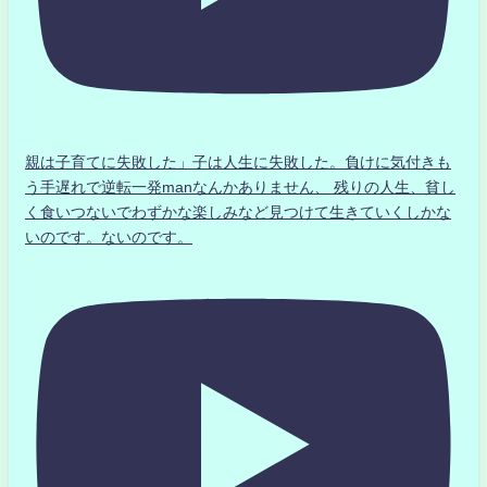
親は子育てに失敗した」子は人生に失敗した。負けに気付きも
う手遅れで逆転一発manなんかありません、 残りの人生、貧し
く食いつないでわずかな楽しみなど見つけて生きていくしかな
いのです。ないのです。