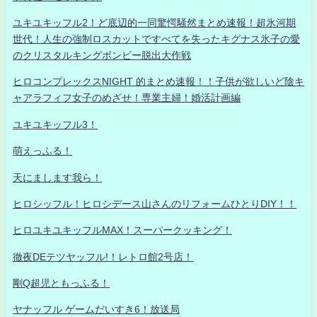
ユキユキッフル2！ど底辺的一同驚愕騒然まとめ速報！超氷河期
世代！人生の強制ロスカットですべてを失ったキグナス氷子の愛
のクリスタルキングボンビー脱出大作戦
ヒロコンプレックスNIGHT 的まとめ速報！！子供が欲しいど陰キ
ャアラフィフ女子のめざせ！専業主婦！婚活計画編
ユキユキッフル3！
萌えっふる！
天にまします我ら！
ヒロシッフル！ヒロシデース山さんのリフォームひとりDIY！！
ヒロユキユキッフルMAX！スーパークッキング！
徹夜DEテツヤッフル!！レトロ館2号店！
剛Q超児ともっふる！
ヤナッフル ゲームだいすき6！放送局