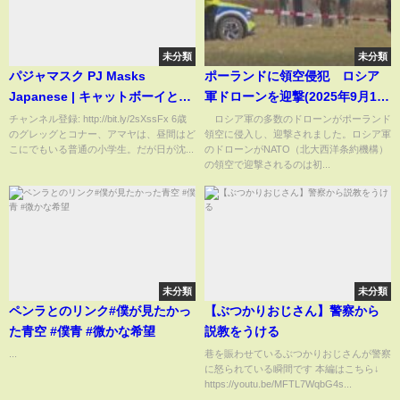
未分類
未分類
パジャマスク PJ Masks
ポーランドに領空侵犯 ロシア
Japanese | キャットボーイと十
軍ドローンを迎撃(2025年9月11
代のウィーニーニンジャリーノ |
日)
チャンネル登録: http://bit.ly/2sXssFx 6歳
ロシア軍の多数のドローンがポーランド
のグレッグとコナー、アマヤは、昼間はど
領空に侵入し、迎撃されました。ロシア軍
フルエピソード | 子供向けアニメ
こにでもいる普通の小学生。だが日が沈...
のドローンがNATO（北大西洋条約機構）
の領空で迎撃されるのは初...
未分類
未分類
ペンラとのリンク#僕が見たかっ
【ぶつかりおじさん】警察から
た青空 #僕青 #微かな希望
説教をうける
...
巷を賑わせているぶつかりおじさんが警察
に怒られている瞬間です 本編はこちら↓
https://youtu.be/MFTL7WqbG4s...