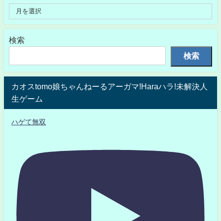
検索
検索
カオスtomo娘ちゃんねーるアーガマ!Haraハラ!未解決人
生ゲーム
ハゲて無双