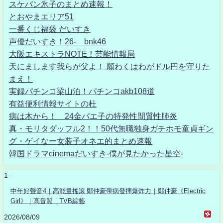
スケバン氷子のまとめ速報！
とおやまエリア51
一番くじ福袋 だいすき
声優だいすき！26- bnk46
大阪エキストラNOTE！芸能情報局
天にまします我らが父よ！ 願わくはわがドル円を守りた
まえ！
実録パチンコ梁山泊！パチンコakb108道
有益便利情報サイトの杜
病は木から！ 24金バエ子の特発性間質性肺炎
真・モリタダッフル2！！50代無職独身ガチホモ童貞ギン
グ・ゲイなー女装子オネエ的まとめ速報
韓国ドラマcinemaだいすき-僕が見たかった星空-
1 -
中年好聲音4｜高能量搖滾 鄭仲豪帶病發揮爆炸力｜鄭仲豪《Electric
Girl》｜高音質｜TVB綜藝
2026/08/09