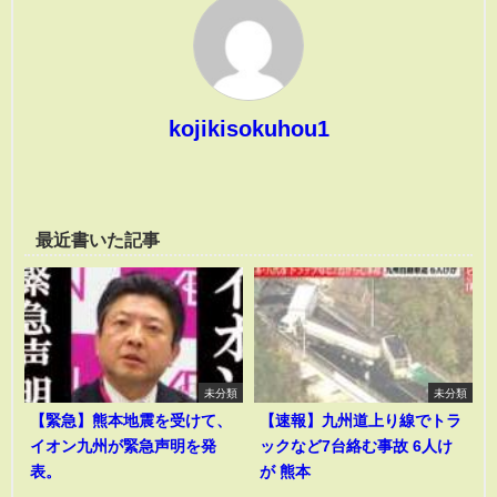
kojikisokuhou1
最近書いた記事
未分類
未分類
【緊急】熊本地震を受けて、
【速報】九州道上り線でトラ
イオン九州が緊急声明を発
ックなど7台絡む事故 6人け
表。
が 熊本