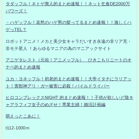
タダッフル！ネトゲ廃人的まとめ速報！！ネット乞食DE2000万
パワーズ！
・ハゲッフル！哀愁のハゲ男の髪ってるまとめ速報！！激しくハ
ゲっTEL？
ロボットアニメ！メカと美少女キャラだいすき永遠の非リア充・
非モテ星人 ！あらゆるマニアの為のマニアックサイト
アニゲタレスト（元祖！アニメッフル） ひきこもりニートのオ
ナベ的まとめ速報
ユカ・ヨネッフル！初老的まとめ速報！！大帝イタチにラリアッ
ト！害獣神アリ・ガー被害に必殺！パイルドライバー
ヒロコンプレックスNIGHT 的まとめ速報！！子供が欲しいど陰キ
ャアラフィフ女子のめざせ！専業主婦！婚活計画編
萌えっとこあに！
t112-1000ｍ