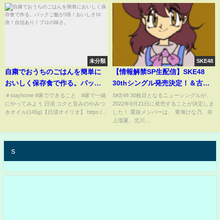
未分類
SKE48
自粛でおうちのごはんを簡単に
【情報解禁SP生配信】SKE48
おいしく保存食で作る。パック
30thシングル発売決定！＆古畑
ご飯が3倍！おいしさ10倍！自信
奈和ソロシングル発売決定！
＃stayhome #家でできること #家で一緒
SKE48 30枚目となるニューシングルが、
にやってみよう 日清 コクと旨みのやみつ
2022年9月21日に発売することが決定しま
あり！プロの味さ。
きオイル(145g)【日清オイリオ】 https:/...
した！ 選抜メンバーは、 青海ひな乃、井
上瑠夏、北川...
s