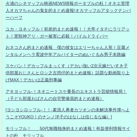
火浦のシネマッフル映画NEWS情報ポータブルの杜！オネエ管理
人オカマちゃんの鬼女的まとめ速報!オカマッフルアタックナンバ
ーハーフ
ユカ・ヨネッフル！初老的まとめ速報！！大帝イタチにラリアッ
ト！害獣神アリ・ガー被害に必殺！パイルドライバー
おネコさん的まとめ速報 僕の彼女はエリーちゃん人形！豆腐メ
ンタルメンヘラ電波中年アルバイターのぬいぐるみ男子末路編
スケバン！デカッフルまっくす（デカい強い2次元嫁だいすき子
供部屋おじさんヒロシ之古惑仔的まとめ速報）話題な動画取り上
げMAX！デカいは正義刑事編
アキヨッフル-！ネオニートスケ番長のエキストラ芸能情報局！
（子ども部屋おばさんの自宅警備員的まとめ速報）
[ヨシヨシロッフル-！！-素浪人勇者カツオンの未解決事件簿へよ
うこそYOUKO！のナンノ洋子のはなしは信じるな編）]
モリッフル！ 50代無職独身的まとめ速報！有益便利情報サイ
トの杜 モリッフル