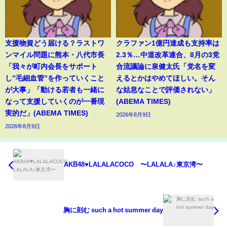
支援物資どう届ける？ラストワ
クラファン1億円達成も支持率は
ンマイル問題に熊本・八代市長
2.3％…中道改革連合、8月の3党
「我々が町内会長をサポート
合流議論に泉健太氏「党名を変
し”毛細血管”を作っていくこと
えるとかはやめてほしい。そん
が大事」「動ける若者も一緒に
な姑息なことで評価されない」
なって支援していくのが一番現
(ABEMA TIMES)
実的だ」(ABEMA TIMES)
2026年8月9日
2026年8月9日
AKB48♥LALALACOCO 〜LALALA♪東京湾〜
胸に刻む such a hot summer day