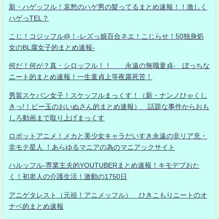
新・ハゲッフル！哀愁のハゲ男の髪ってるまとめ速報！！激しく
ハゲっTEL？
こじ！コジッフル@！-レズっ娘百合ネエ！こじらせ！50独身処
女のBL腐女子的まとめ速報-
何だ！何が？真・シロッフル！！ 永遠の無職童貞- ぼっちな
ニート的まとめ速報！一生童貞上等夜露死苦！
男装スケバン女子！スケッフルまっくす！（新・ナンノひゃくし
きっ!！ビー玉のおいぬさん的まとめ速報） 話題な事件からおも
しろ動画まで取り上げまっくす
ロボットアニメ！メカと美少女キャラだいすき永遠の非リア充・
非モテ星人 ！あらゆるマニアの為のマニアックサイト
ハルッフル-専業主夫的YOUTUBERまとめ速報！キモデブおた
く！初老人の介護生活！激動の1750日
アニゲタレスト（元祖！アニメッフル） ひきこもりニートのオ
ナベ的まとめ速報