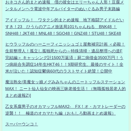
おネコさん的まとめ速報 僕の彼女はエリーちゃん人形！豆腐メ
ンタルメンヘラ電波中年アルバイターのぬいぐるみ男子末路編
アイドッフル！ ワタクシ的まとめ速報 地下格闘アイドルだい
すき！23 ひうらのアニメ放送局101ちゃんねる BNK48 ！
SNH48！JKT48！MNL48！SGO48！GNZ48！STU48！SKE48
ヒウラッフルのハーニーフィニッシュゴミ屋敷補完計画 ＜必殺！
生前整理人！孤立し孤独死からの～特殊清掃・遺品整理への道F
完結編＞ キャッシング計1500万返済：厨二病借金3500万円！う
つ病統合失調症14年生HKT46！！9期研究生、最後のサイト！全
米が泣いた！認知症鬱病60代のラストサイト絶賛！公開中
魔法熟女/美魔女ッ娘メグみみちゃんのニートッフルステーション
MAX！ ニート仙人仙女の映画三昧老後生活！（無職孤独居老人的
まとめ速報Z)]
乙女系腐男子のオカマッフルMAX2- FX！オ・カマトレーダーの
逆襲！！ 極道のオカマたち編（おもしろ動画まとめ速報）
スーパーウンコ！