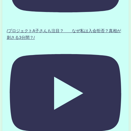
/プロジェクトA子さんも注目？ なぜ私は入会拒否？真相が
刺さる3分間？/