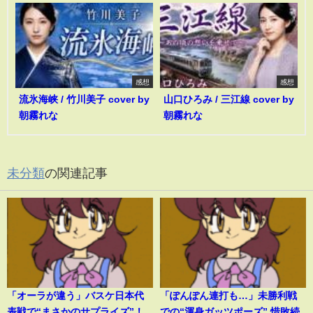
感想
感想
流氷海峡 / 竹川美子 cover by
山口ひろみ / 三江線 cover by
朝霧れな
朝霧れな
未分類
の関連記事
「オーラが違う」バスケ日本代
「ぽんぽん連打も…」未勝利戦
表戦で“まさかのサプライズ”！
での“渾身ガッツポーズ” 惜敗続