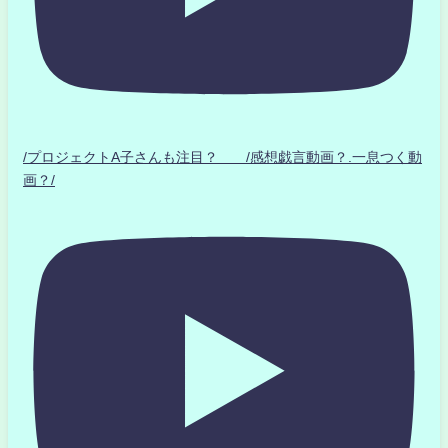
/プロジェクトA子さんも注目？ /感想戯言動画？.一息つく動
画？/