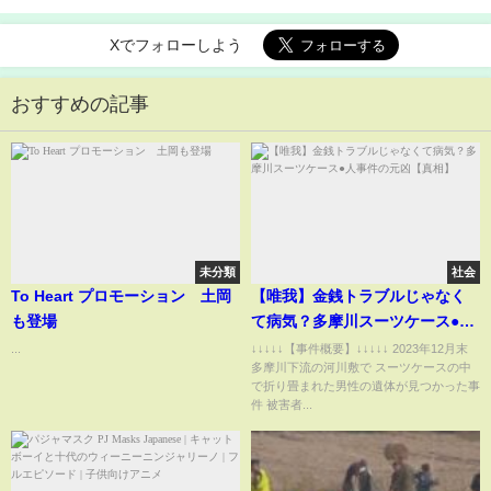
Xでフォローしよう
おすすめの記事
未分類
社会
To Heart プロモーション 土岡
【唯我】金銭トラブルじゃなく
も登場
て病気？多摩川スーツケース●人
事件の元凶【真相】
...
↓↓↓↓↓【事件概要】↓↓↓↓↓ 2023年12月末
多摩川下流の河川敷で スーツケースの中
で折り畳まれた男性の遺体が見つかった事
件 被害者...