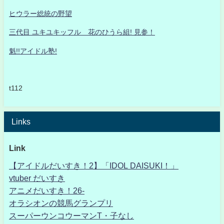
ヒウラー総統の野望
三代目 ユキユキッフル 花のひうら組! 見参！
魁!!アイドル塾!
t112
Links
Link
【アイドルだいすき！2】「IDOL DAISUKI！」
vtuber だいすき
アニメだいすき！26-
オラシオンの競馬グランプリ
スーパーウンコウーマンT・子なし