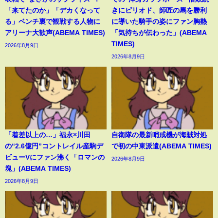
「来てたのか」「デカくなって
きにピリオド、師匠の馬を勝利
る」ベンチ裏で観戦する人物に
に導いた騎手の姿にファン胸熱
アリーナ大歓声(ABEMA TIMES)
「気持ちが伝わった」(ABEMA
TIMES)
2026年8月9日
2026年8月9日
「着差以上の…」福永×川田
自衛隊の最新哨戒機が海賊対処
の“2.6億円”コントレイル産駒デ
で初の中東派遣(ABEMA TIMES)
ビューVにファン沸く「ロマンの
2026年8月9日
塊」(ABEMA TIMES)
2026年8月9日