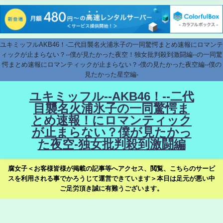
ユキミッフルAKB46！-二代目襲名火浦氷子の一同驚愕まとめ速報にロマンテ
ィックが止まらない？--僕が見たかった夜空！独女批判殺到激闘編--の一同驚
愕まとめ速報にロマンティックが止まらない？-僕の見たかった夜空編--僕の
見たかった星空編-
ユキミッフル--AKB46！--二代
目襲名火浦氷子の一同驚愕ま
とめ速報！にロマンティック
が止まらない？僕が見たかっ
た夜空-独女批判殺到激闘編
腐女子＜お客様皆様が掲載の記事等へアクセス、閲覧、こちらのサービ
スを利用される事でかろうじて運営できています＞本日は足元が悪い中
ご足労頂き誠に有難うございます。