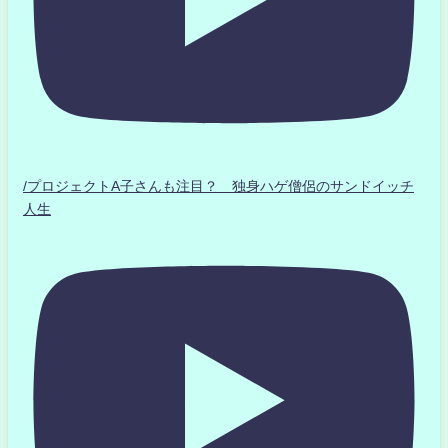
/プロジェクトA子さんも注目？ 独身ハゲ僧侶のサンドイッチ
人生