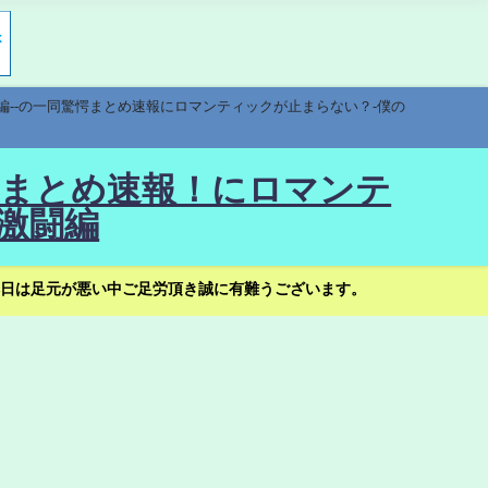
編--の一同驚愕まとめ速報にロマンティックが止まらない？-僕の
驚愕まとめ速報！にロマンテ
激闘編
日は足元が悪い中ご足労頂き誠に有難うございます。