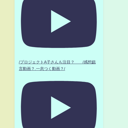
/プロジェクトA子さんも注目？ /感想戯
言動画？.一息つく動画？/