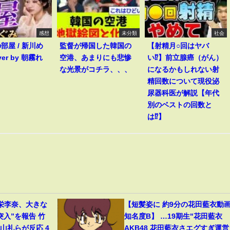
感想
未分類
社会
部屋 / 新川め
監督が帰国した韓国の
【射精月○回はヤバ
ver by 朝霧れ
空港、あまりにも悲惨
い⁉︎】前立腺癌（がん）
な光景がコチラ、、、
になるかもしれない射
精回数について現役泌
尿器科医が解説【年代
別のベストの回数と
は⁉︎】
栄李奈、大きな
【短髪姿に 約9分の花田藍衣動画 .
突入”を報告 竹
知名度B】 …19期生"花田藍衣
山礼らが反応 4
AKB48 花田藍衣さエグすぎ運営