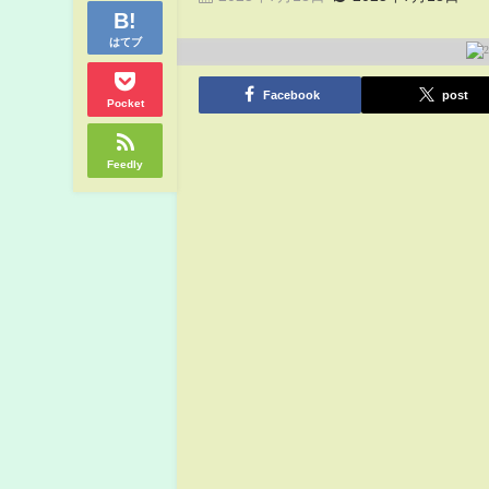
はてブ
Facebook
post
Pocket
Feedly