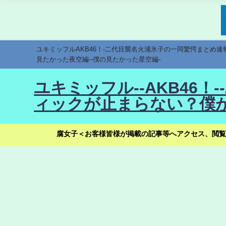
ユキミッフルAKB46！-二代目襲名火浦氷子の一同驚愕まとめ
見たかった夜空編--僕の見たかった星空編-
ユキミッフル--AKB46
ィックが止まらない？僕が
腐女子＜お客様皆様が掲載の記事等へアクセス、閲覧