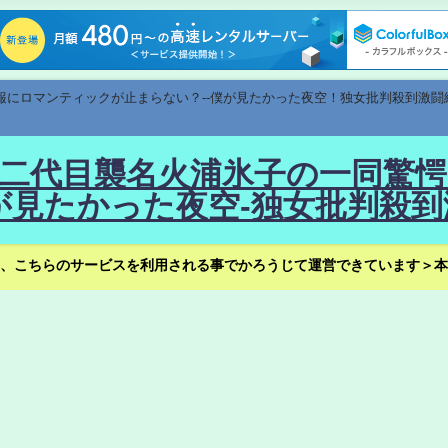
速報にロマンティックが止まらない？--僕が見たかった夜空！独女批判殺到激闘
！--二代目襲名火浦氷子の一同
見たかった夜空-独女批判殺到
、こちらのサービスを利用される事でかろうじて運営できています＞本