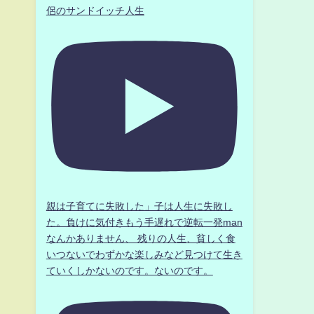
侶のサンドイッチ人生
親は子育てに失敗した」子は人生に失敗し
た。負けに気付きもう手遅れで逆転一発man
なんかありません、 残りの人生、貧しく食
いつないでわずかな楽しみなど見つけて生き
ていくしかないのです。ないのです。