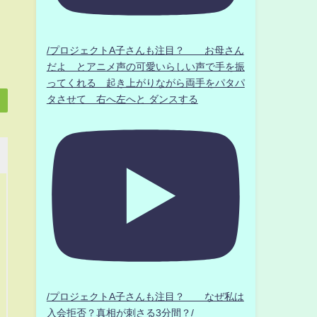
/プロジェクトA子さんも注目？ お母さん
だよ とアニメ声の可愛いらしい声で手を振
ってくれる 起き上がりながら両手をパタパ
タさせて 右へ左へと ダンスする
/プロジェクトA子さんも注目？ なぜ私は
入会拒否？真相が刺さる3分間？/