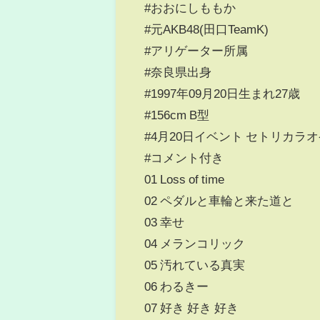
#おおにしももか
#元AKB48(田口TeamK)
#アリゲーター所属
#奈良県出身
#1997年09月20日生まれ27歳
#156cm B型
#4月20日イベント セトリカラ
#コメント付き
01 Loss of time
02 ペダルと車輪と来た道と
03 幸せ
04 メランコリック
05 汚れている真実
06 わるきー
07 好き 好き 好き