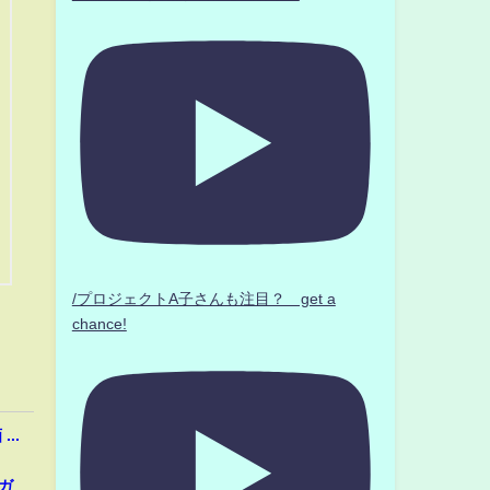
/プロジェクトA子さんも注目？ get a
chance!
..
ガ