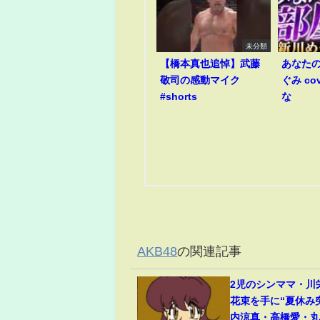
未分類
【橋本真也追悼】武藤
あなたの
敬司の感動マイク
ぐみ co
#shorts
な
AKB48
の関連記事
2児のシンママ・川
花束を手に“夏休み
内涼真・高橋愛・丸