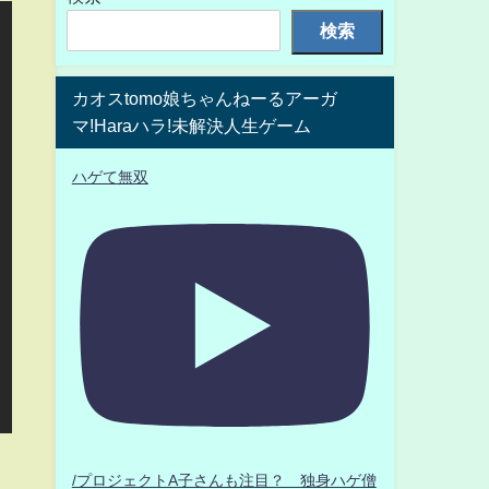
検索
カオスtomo娘ちゃんねーるアーガ
マ!Haraハラ!未解決人生ゲーム
ハゲて無双
/プロジェクトA子さんも注目？ 独身ハゲ僧