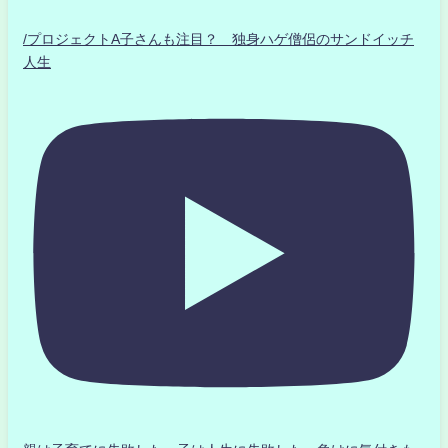
/プロジェクトA子さんも注目？ 独身ハゲ僧侶のサンドイッチ
人生