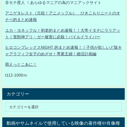
非モテ星人 ！あらゆるマニアの為のマニアックサイト
アニゲタレスト（元祖！アニメッフル） ひきこもりニートのオ
ナベ的まとめ速報
ユカ・ヨネッフル！初老的まとめ速報！！大帝イタチにラリアッ
ト！害獣神アリ・ガー被害に必殺！パイルドライバー
ヒロコンプレックスNIGHT 的まとめ速報！！子供が欲しいど陰キ
ャアラフィフ女子のめざせ！専業主婦！婚活計画編
萌えっとこあに！
t112-1000ｍ
カテゴリー
動画やサムネイルで使用している映像の著作権や肖像権