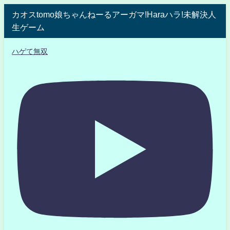
カオスtomo娘ちゃんねーるアーガマ!Haraハラ!未解決人
生ゲーム
ハゲて無双