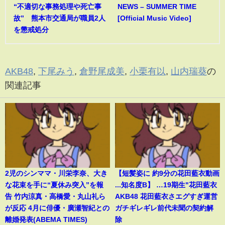
“不適切な事務処理や死亡事
NEWS – SUMMER TIME
故” 熊本市交通局が職員2人
[Official Music Video]
を懲戒処分
AKB48
,
下尾みう
,
倉野尾成美
,
小栗有以
,
山内瑞葵
の
関連記事
2児のシンママ・川栄李奈、大き
【短髪姿に 約9分の花田藍衣動画
な花束を手に“夏休み突入”を報
...知名度B】 …19期生"花田藍衣
告 竹内涼真・高橋愛・丸山礼ら
AKB48 花田藍衣さエグすぎ運営
が反応 4月に俳優・廣瀬智紀との
ガチギレギレ前代未聞の契約解
離婚発表(ABEMA TIMES)
除