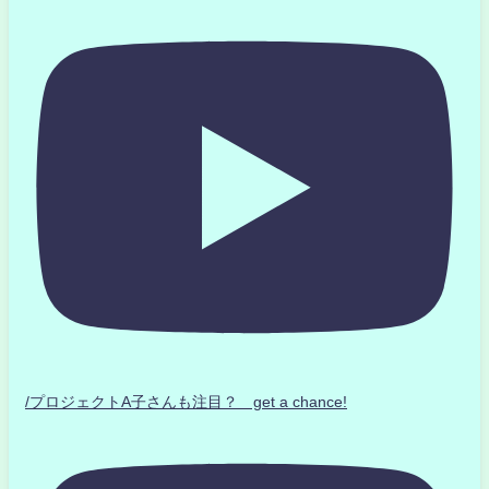
/プロジェクトA子さんも注目？ get a chance!