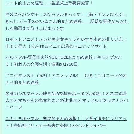
ニート的まとめ速報！一生童貞上等夜露死苦！
男装スケバン女子！スケッフルまっくす！（新・ナンノひゃくし
きっ!！ビー玉のおいぬさん的まとめ速報） 話題な事件からおも
しろ動画まで取り上げまっくす
ロボットアニメ！メカと美少女キャラだいすき永遠の非リア充・
非モテ星人 ！あらゆるマニアの為のマニアックサイト
ハルッフル-専業主夫的YOUTUBERまとめ速報！キモデブおた
く！初老人の介護生活！激動の1750日
アニゲタレスト（元祖！アニメッフル） ひきこもりニートのオ
ナベ的まとめ速報
火浦のシネマッフル映画NEWS情報ポータブルの杜！オネエ管理
人オカマちゃんの鬼女的まとめ速報!オカマッフルアタックナンバ
ーハーフ
ユカ・ヨネッフル！初老的まとめ速報！！大帝イタチにラリアッ
ト！害獣神アリ・ガー被害に必殺！パイルドライバー