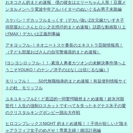
おネコさん的まとめ速報 僕の彼女はエリーちゃん人形！豆腐メ
ンタルメンヘラ電波中年アルバイターのぬいぐるみ男子末路編
スケバン！デカッフルまっくす（デカい強い2次元嫁だいすき子
供部屋おじさんヒロシ之古惑仔的まとめ速報）話題な動画取り上
げMAX！デカいは正義刑事編
アキヨッフル-！ネオニートスケ番長のエキストラ芸能情報局！
（子ども部屋おばさんの自宅警備員的まとめ速報）
[ヨシヨシロッフル-！！-素浪人勇者カツオンの未解決事件簿へよ
うこそYOUKO！のナンノ洋子のはなしは信じるな編）]
モリッフル！ 50代無職独身的まとめ速報！有益便利情報サイ
トの杜 モリッフル
ユキユキッフル2！ど底辺的一同驚愕騒然まとめ速報！超氷河期
世代！人生の強制ロスカットですべてを失ったキグナス氷子の愛
のクリスタルキングボンビー脱出大作戦
ヒロコンプレックスNIGHT 的まとめ速報！！子供が欲しいど陰キ
ャアラフィフ女子のめざせ！専業主婦！婚活計画編