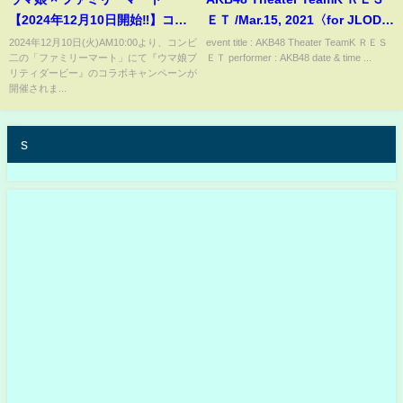
【2024年12月10日開始‼】コラ
ＥＴ /Mar.15, 2021〈for JLOD
ボキャンペーン開催！
live〉
2024年12月10日(火)AM10:00より、コンビ
event title : AKB48 Theater TeamK ＲＥＳ
二の「ファミリーマート」にて『ウマ娘プ
ＥＴ performer : AKB48 date & time ...
リティダービー』のコラボキャンペーンが
開催されま...
s