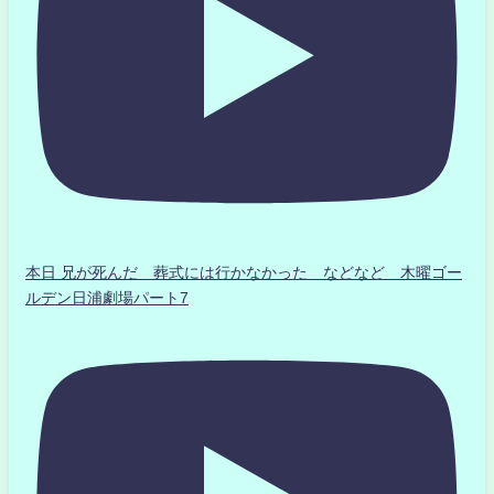
本日 兄が死んだ 葬式には行かなかった などなど 木曜ゴー
ルデン日浦劇場パート7