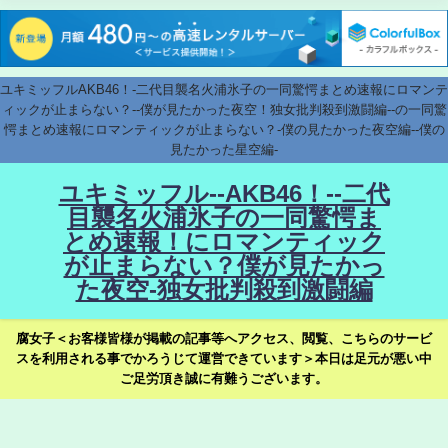
ユキミッフルAKB46！-二代目襲名火浦氷子の一同驚愕まとめ速報にロマンテ
ィックが止まらない？--僕が見たかった夜空！独女批判殺到激闘編--の一同驚
愕まとめ速報にロマンティックが止まらない？-僕の見たかった夜空編--僕の
見たかった星空編-
ユキミッフル--AKB46！--二代
目襲名火浦氷子の一同驚愕ま
とめ速報！にロマンティック
が止まらない？僕が見たかっ
た夜空-独女批判殺到激闘編
腐女子＜お客様皆様が掲載の記事等へアクセス、閲覧、こちらのサービ
スを利用される事でかろうじて運営できています＞本日は足元が悪い中
ご足労頂き誠に有難うございます。