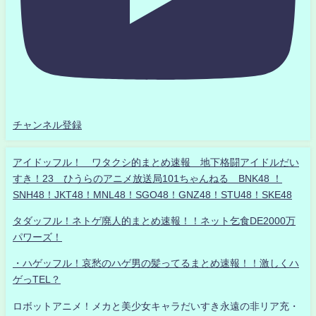
チャンネル登録
アイドッフル！ ワタクシ的まとめ速報 地下格闘アイドルだい
すき！23 ひうらのアニメ放送局101ちゃんねる BNK48 ！
SNH48！JKT48！MNL48！SGO48！GNZ48！STU48！SKE48
タダッフル！ネトゲ廃人的まとめ速報！！ネット乞食DE2000万
パワーズ！
・ハゲッフル！哀愁のハゲ男の髪ってるまとめ速報！！激しくハ
ゲっTEL？
ロボットアニメ！メカと美少女キャラだいすき永遠の非リア充・