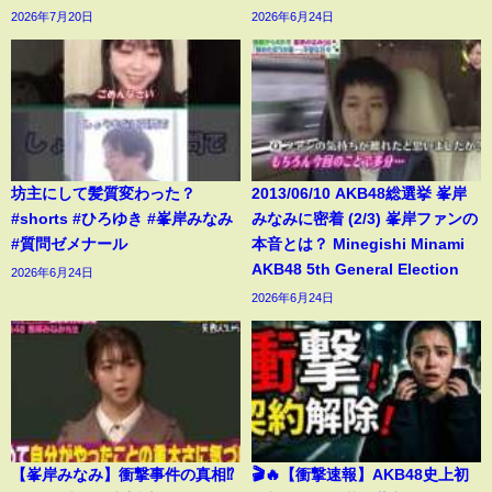
2026年7月20日
2026年6月24日
坊主にして髪質変わった？
2013/06/10 AKB48総選挙 峯岸
#shorts #ひろゆき #峯岸みなみ
みなみに密着 (2/3) 峯岸ファンの
#質問ゼメナール
本音とは？ Minegishi Minami
AKB48 5th General Election
2026年6月24日
2026年6月24日
【峯岸みなみ】衝撃事件の真相⁉️
🎬🔥【衝撃速報】AKB48史上初