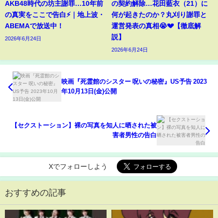
AKB48時代の坊主謝罪…10年前
の契約解除…花田藍衣（21）に
の真実をここで告白⚡️｜地上波・
何が起きたのか？丸刈り謝罪と
ABEMAで放送中！
運営発表の真相😭💔【徹底解
説】
2026年6月24日
2026年6月24日
映画『死霊館のシスター 呪いの秘密』US予告 2023
年10月13日(金)公開
【セクストーション】裸の写真を知人に晒された被
害者男性の告白
Xでフォローしよう
おすすめの記事