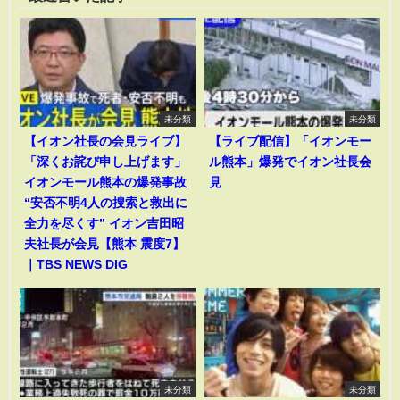
未分類
未分類
【イオン社長の会見ライブ】
【ライブ配信】「イオンモー
「深くお詫び申し上げます」
ル熊本」爆発でイオン社長会
イオンモール熊本の爆発事故
見
“安否不明4人の捜索と救出に
全力を尽くす” イオン吉田昭
夫社長が会見【熊本 震度7】
｜TBS NEWS DIG
未分類
未分類