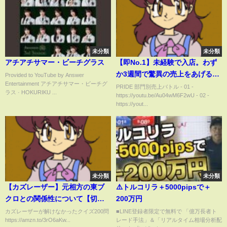
未分類
未分類
アチアチサマー・ビーチグラス
【即No.1】未経験で入店。わず
か3週間で驚異の売上をあげる謎
Provided to YouTube by Answer
Entertainment アチアチサマー・ビーチグ
の新人ホストに迫る。
PRIDE 部門別売上バトル - 01 -
ラス · HOKURIKU ...
https://youtu.be/Au04wM6F2wU - 02 -
[GRACE/PRIDE 売上対決]
https://yout...
未分類
未分類
【カズレーザー】元相方の東ブ
⚠️トルコリラ＋5000pipsで＋
クロとの関係性について【切り
200万円
抜き】
カズレーザーが解けなかったクイズ200問
■LINE登録者限定で無料で 「億万長者ト
https://amzn.to/3rO6aKw...
レード手法」＆「リアルタイム相場分析配