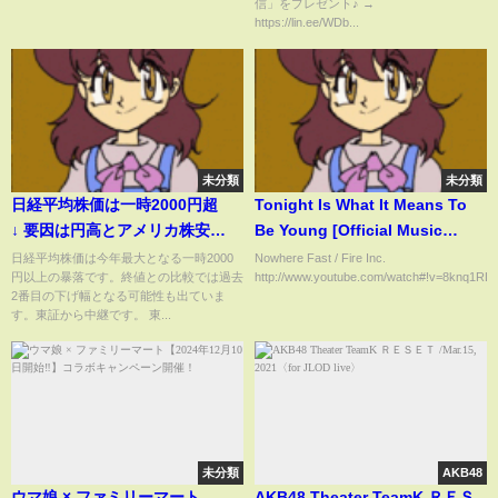
信」をプレゼント♪ →
https://lin.ee/WDb...
未分類
未分類
日経平均株価は一時2000円超
Tonight Is What It Means To
↓ 要因は円高とアメリカ株安
Be Young [Official Music
の“ダブルパンチ”｜
Video] (Fire Inc.)
日経平均株価は今年最大となる一時2000
Nowhere Fast / Fire Inc.
円以上の暴落です。終値との比較では過去
http://www.youtube.com/watch#!v=8knq1RLW
TBS NEWS DIG
2番目の下げ幅となる可能性も出ていま
す。東証から中継です。 東...
未分類
AKB48
ウマ娘 × ファミリーマート
AKB48 Theater TeamK ＲＥＳ