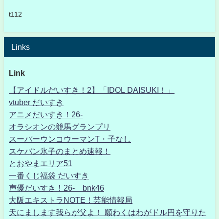
t112
Links
Link
【アイドルだいすき！2】「IDOL DAISUKI！」
vtuber だいすき
アニメだいすき！26-
オラシオンの競馬グランプリ
スーパーウンコウーマンT・子なし
スケバン氷子のまとめ速報！
とおやまエリア51
一番くじ福袋 だいすき
声優だいすき！26- bnk46
大阪エキストラNOTE！芸能情報局
天にまします我らが父よ！ 願わくはわがドル円を守りた