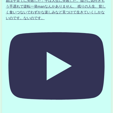
親は子育てに失敗した」子は人生に失敗した。負けに気付きも
う手遅れで逆転一発manなんかありません、 残りの人生、貧し
く食いつないでわずかな楽しみなど見つけて生きていくしかな
いのです。ないのです。