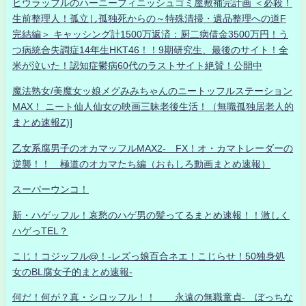
ヒウラッフルのハーニーフィニッシュゴミ屋敷補完計画 ＜必殺！
生前整理人！孤立し孤独死からの～特殊清掃・遺品整理への道F
完結編＞ キャッシング計1500万返済：厨二病借金3500万円！う
つ病統合失調症14年生HKT46！！9期研究生、最後のサイト！全
米が泣いた！認知症鬱病60代のラストサイト絶賛！公開中
魔法熟女/美魔女ッ娘メグみみちゃんのニートッフルステーション
MAX！ ニート仙人仙女の映画三昧老後生活！（無職孤独居老人的
まとめ速報Z)]
乙女系腐男子のオカマッフルMAX2- FX！オ・カマトレーダーの
逆襲！！ 極道のオカマたち編（おもしろ動画まとめ速報）
スーパーウンコ！
新・ハゲッフル！哀愁のハゲ男の髪ってるまとめ速報！！激しく
ハゲっTEL？
こじ！コジッフル@！-レズっ娘百合ネエ！こじらせ！50独身処
女のBL腐女子的まとめ速報-
何だ！何が？真・シロッフル！！ 永遠の無職童貞- ぼっちな