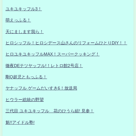
ユキユキッフル3！
萌えっふる！
天にまします我ら！
ヒロシッフル！ヒロシデース山さんのリフォームひとりDIY！！
ヒロユキユキッフルMAX！スーパークッキング！
徹夜DEテツヤッフル!！レトロ館2号店！
剛Q超児ともっふる！
ヤナッフル ゲームだいすき6！放送局
ヒウラー総統の野望
三代目 ユキユキッフル 花のひうら組! 見参！
魁!!アイドル塾!