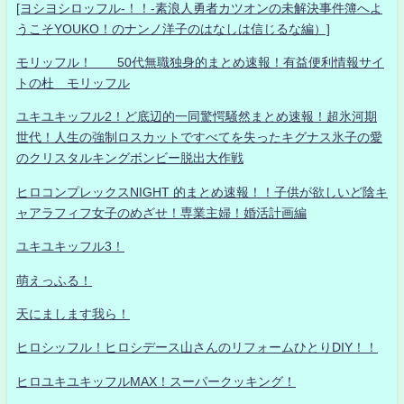
[ヨシヨシロッフル-！！-素浪人勇者カツオンの未解決事件簿へよ
うこそYOUKO！のナンノ洋子のはなしは信じるな編）]
モリッフル！ 50代無職独身的まとめ速報！有益便利情報サイ
トの杜 モリッフル
ユキユキッフル2！ど底辺的一同驚愕騒然まとめ速報！超氷河期
世代！人生の強制ロスカットですべてを失ったキグナス氷子の愛
のクリスタルキングボンビー脱出大作戦
ヒロコンプレックスNIGHT 的まとめ速報！！子供が欲しいど陰キ
ャアラフィフ女子のめざせ！専業主婦！婚活計画編
ユキユキッフル3！
萌えっふる！
天にまします我ら！
ヒロシッフル！ヒロシデース山さんのリフォームひとりDIY！！
ヒロユキユキッフルMAX！スーパークッキング！