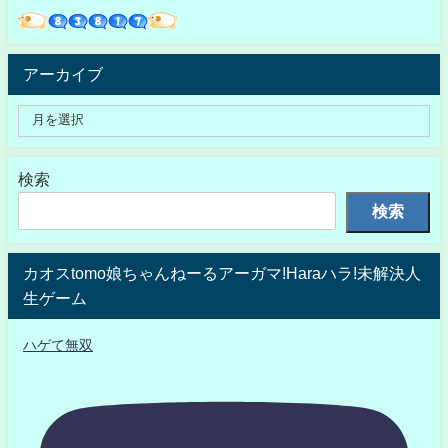
アーカイブ
検索
検索
カオスtomo娘ちゃんねーるアーガマ!Haraハラ!未解決人
生ゲーム
ハゲて無双