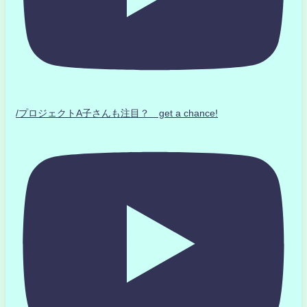
/プロジェクトA子さんも注目？ get a chance!