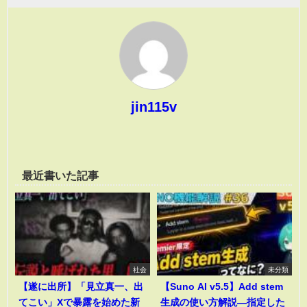
jin115v
最近書いた記事
社会
未分類
【遂に出所】「見立真一、出
【Suno AI v5.5】Add stem
てこい」Xで暴露を始めた新
生成の使い方解説―指定した