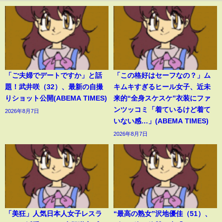
「ご夫婦でデートですか」と話
「この格好はセーフなの？」ム
題！武井咲（32）、最新の自撮
キムキすぎるヒール女子、近未
りショット公開(ABEMA TIMES)
来的“全身スケスケ”衣装にファ
ンツッコミ「着ているけど着て
2026年8月7日
いない感…」(ABEMA TIMES)
2026年8月7日
「美狂」人気日本人女子レスラ
“最高の熟女”沢地優佳（51）、