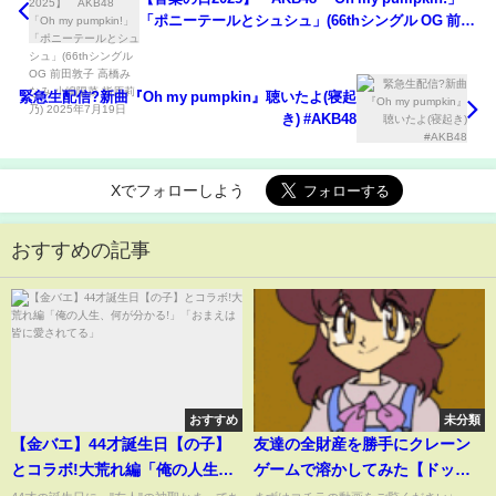
「ポニーテールとシュシュ」(66thシングル OG 前田
敦子 高橋みなみ 小嶋陽菜 指原莉乃) 2025年7月19日
緊急生配信?新曲『Oh my pumpkin』聴いたよ(寝起
き) #AKB48
Xでフォローしよう
おすすめの記事
おすすめ
未分類
【金バエ】44才誕生日【の子】
友達の全財産を勝手にクレーン
とコラボ!大荒れ編「俺の人生、
ゲームで溶かしてみた【ドッキ
何が分かる!」「おまえは皆に愛
リ】