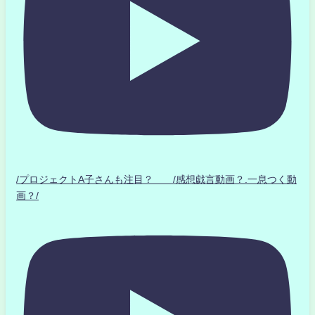
/プロジェクトA子さんも注目？ /感想戯言動画？.一息つく動
画？/