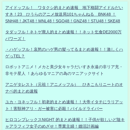
アイドッフル！ ワタクシ的まとめ速報 地下格闘アイドルだい
すき！23 ひうらのアニメ放送局101ちゃんねる BNK48 ！
SNH48！JKT48！MNL48！SGO48！GNZ48！STU48！SKE48
タダッフル！ネトゲ廃人的まとめ速報！！ネット乞食DE2000万
パワーズ！
・ハゲッフル！哀愁のハゲ男の髪ってるまとめ速報！！激しくハ
ゲっTEL？
ロボットアニメ！メカと美少女キャラだいすき永遠の非リア充・
非モテ星人 ！あらゆるマニアの為のマニアックサイト
アニゲタレスト（元祖！アニメッフル） ひきこもりニートのオ
ナベ的まとめ速報
ユカ・ヨネッフル！初老的まとめ速報！！大帝イタチにラリアッ
ト！害獣神アリ・ガー被害に必殺！パイルドライバー
ヒロコンプレックスNIGHT 的まとめ速報！！子供が欲しいど陰キ
ャアラフィフ女子のめざせ！専業主婦！婚活計画編