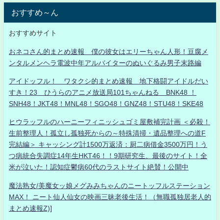
おすすめ～ん
おすすめサイト
おネコさん的まとめ速報 僕の彼女はエリーちゃん人形！豆腐メ
ンタルメンヘラ電波中年アルバイターのぬいぐるみ男子末路編
アイドッフル！ ワタクシ的まとめ速報 地下格闘アイドルだい
すき！23 ひうらのアニメ放送局101ちゃんねる BNK48 ！
SNH48！JKT48！MNL48！SGO48！GNZ48！STU48！SKE48
ヒウラッフルのハーニーフィニッシュゴミ屋敷補完計画 ＜必殺！
生前整理人！孤立し孤独死からの～特殊清掃・遺品整理への道F
完結編＞ キャッシング計1500万返済：厨二病借金3500万円！う
つ病統合失調症14年生HKT46！！9期研究生、最後のサイト！全
米が泣いた！認知症鬱病60代のラストサイト絶賛！公開中
魔法熟女/美魔女ッ娘メグみみちゃんのニートッフルステーション
MAX！ ニート仙人仙女の映画三昧老後生活！（無職孤独居老人的
まとめ速報Z)]