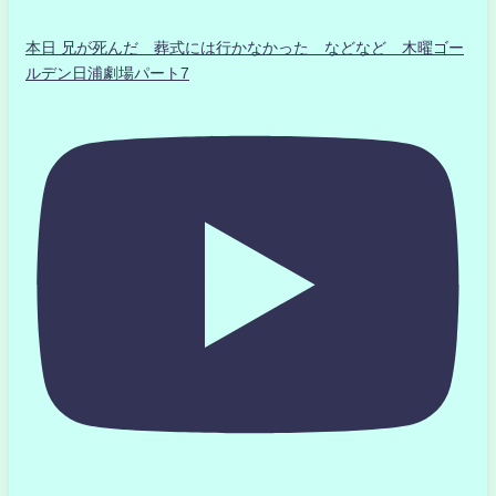
本日 兄が死んだ 葬式には行かなかった などなど 木曜ゴー
ルデン日浦劇場パート7