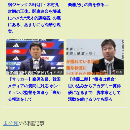
宿ジャックス5代目・木村孔
楽器だけの曲を作る―
次朗の正体。関東連合を壊滅
にハメた“天才的謀略説”の裏
にある、あまりにも冷酷な現
実。
未分類
映画
【サッカー】森保監督、韓国
【佐藤二朗】“役者は運命”
メディアの質問に対応 ホン・
思い込みからアカデミー賞俳
ミョンボ監督を気遣う「褒め
優になるまで 脚本家として
る報道をして」
活動を続けるワケも語る
未分類
の関連記事