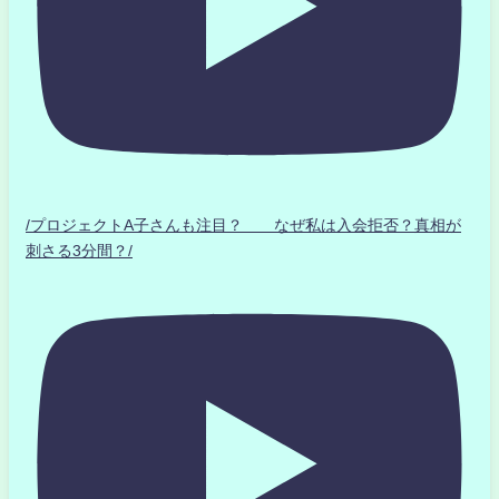
/プロジェクトA子さんも注目？ なぜ私は入会拒否？真相が
刺さる3分間？/