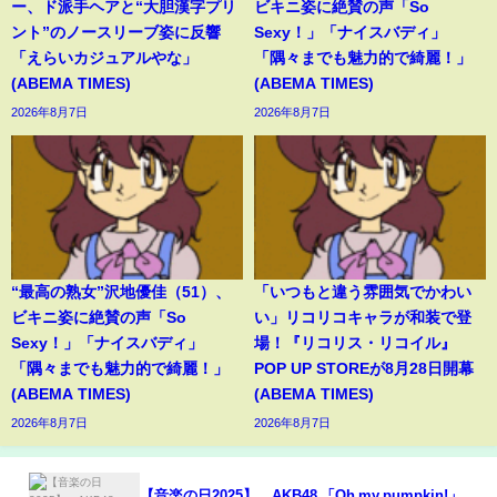
ー、ド派手ヘアと“大胆漢字プリ
ビキニ姿に絶賛の声「So
ント”のノースリーブ姿に反響
Sexy！」「ナイスバディ」
「えらいカジュアルやな」
「隅々までも魅力的で綺麗！」
(ABEMA TIMES)
(ABEMA TIMES)
2026年8月7日
2026年8月7日
“最高の熟女”沢地優佳（51）、
「いつもと違う雰囲気でかわい
ビキニ姿に絶賛の声「So
い」リコリコキャラが和装で登
Sexy！」「ナイスバディ」
場！『リコリス・リコイル』
「隅々までも魅力的で綺麗！」
POP UP STOREが8月28日開幕
(ABEMA TIMES)
(ABEMA TIMES)
2026年8月7日
2026年8月7日
【音楽の日2025】 AKB48 「Oh my pumpkin!」