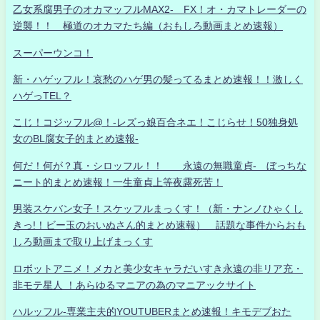
乙女系腐男子のオカマッフルMAX2- FX！オ・カマトレーダーの
逆襲！！ 極道のオカマたち編（おもしろ動画まとめ速報）
スーパーウンコ！
新・ハゲッフル！哀愁のハゲ男の髪ってるまとめ速報！！激しく
ハゲっTEL？
こじ！コジッフル@！-レズっ娘百合ネエ！こじらせ！50独身処
女のBL腐女子的まとめ速報-
何だ！何が？真・シロッフル！！ 永遠の無職童貞- ぼっちな
ニート的まとめ速報！一生童貞上等夜露死苦！
男装スケバン女子！スケッフルまっくす！（新・ナンノひゃくし
きっ!！ビー玉のおいぬさん的まとめ速報） 話題な事件からおも
しろ動画まで取り上げまっくす
ロボットアニメ！メカと美少女キャラだいすき永遠の非リア充・
非モテ星人 ！あらゆるマニアの為のマニアックサイト
ハルッフル-専業主夫的YOUTUBERまとめ速報！キモデブおた