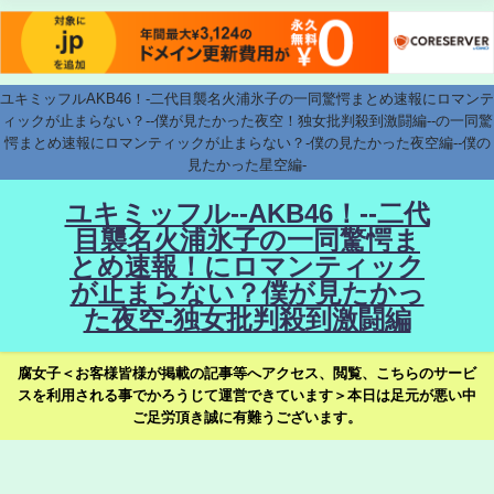
ユキミッフルAKB46！-二代目襲名火浦氷子の一同驚愕まとめ速報にロマンテ
ィックが止まらない？--僕が見たかった夜空！独女批判殺到激闘編--の一同驚
愕まとめ速報にロマンティックが止まらない？-僕の見たかった夜空編--僕の
見たかった星空編-
ユキミッフル--AKB46！--二代
目襲名火浦氷子の一同驚愕ま
とめ速報！にロマンティック
が止まらない？僕が見たかっ
た夜空-独女批判殺到激闘編
腐女子＜お客様皆様が掲載の記事等へアクセス、閲覧、こちらのサービ
スを利用される事でかろうじて運営できています＞本日は足元が悪い中
ご足労頂き誠に有難うございます。