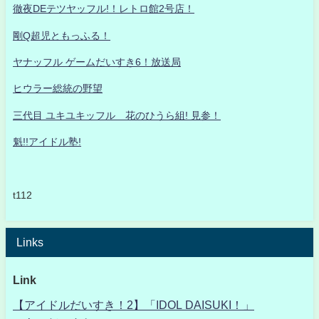
徹夜DEテツヤッフル!！レトロ館2号店！
剛Q超児ともっふる！
ヤナッフル ゲームだいすき6！放送局
ヒウラー総統の野望
三代目 ユキユキッフル 花のひうら組! 見参！
魁!!アイドル塾!
t112
Links
Link
【アイドルだいすき！2】「IDOL DAISUKI！」