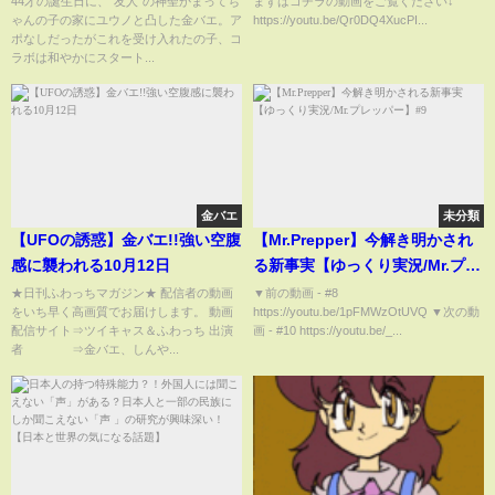
44才の誕生日に、"友人"の神聖かまってち
まずはコチラの動画をご覧ください↓
ゃんの子の家にユウノと凸した金バエ。ア
https://youtu.be/Qr0DQ4XucPI...
されてる」
ポなしだったがこれを受け入れたの子、コ
ラボは和やかにスタート...
金バエ
未分類
【UFOの誘惑】金バエ!!強い空腹
【Mr.Prepper】今解き明かされ
感に襲われる10月12日
る新事実【ゆっくり実況/Mr.プレ
ッパー】#9
★日刊ふわっちマガジン★ 配信者の動画
▼前の動画 - #8
をいち早く高画質でお届けします。 動画
https://youtu.be/1pFMWzOtUVQ ▼次の動
配信サイト⇒ツイキャス＆ふわっち 出演
画 - #10 https://youtu.be/_...
者 ⇒金バエ、しんや...