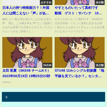
おすすめ
未分類
日本人の持つ特殊能力？！外国
やすとものいたって真剣です
人には聞こえない「声」があ
動画 ゲスト：サバンナ 10月
る？日本人と一部の民族にしか
31日
■誰しも一度は耳を傾けたことのある虫の
やすとものいたって真剣です 2024年10
声。 実は、この鳴き声を“声”として認識で
月31日内容：いたって真剣に生きるお笑
聞こえない「声 」の研究が興味
きるのは世界でも日本人とポリネシア人だ
い芸人たちと語りつくすちょっと人生が豊
深い！【日本と世界の気になる
けというのをご存知でし...
かになるトークバラエテ...
話題】
SKE48
未分類
太田 彩夏（SKE48 チームKⅡ）
STU48 11thシングル初披露 「地
2023年08月19日 19時25分23秒
平線を見ているか？」センター
曽川咲葵 12/22/24
source...
...
s