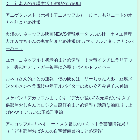
く！初老人の介護生活！激動の1750日
アニゲタレスト（元祖！アニメッフル） ひきこもりニートのオ
ナベ的まとめ速報
火浦のシネマッフル映画NEWS情報ポータブルの杜！オネエ管理
人オカマちゃんの鬼女的まとめ速報!オカマッフルアタックナンバ
ーハーフ
ユカ・ヨネッフル！初老的まとめ速報！！大帝イタチにラリアッ
ト！害獣神アリ・ガー被害に必殺！パイルドライバー
おネコさん的まとめ速報 僕の彼女はエリーちゃん人形！豆腐メ
ンタルメンヘラ電波中年アルバイターのぬいぐるみ男子末路編
スケバン！デカッフルまっくす（デカい強い2次元嫁だいすき子
供部屋おじさんヒロシ之古惑仔的まとめ速報）話題な動画取り上
げMAX！デカいは正義刑事編
アキヨッフル-！ネオニートスケ番長のエキストラ芸能情報局！
（子ども部屋おばさんの自宅警備員的まとめ速報）