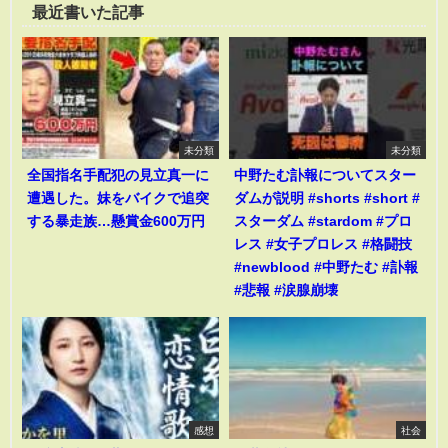
最近書いた記事
未分類
未分類
全国指名手配犯の見立真一に
中野たむ訃報についてスター
遭遇した。妹をバイクで追突
ダムが説明 #shorts #short #
する暴走族…懸賞金600万円
スターダム #stardom #プロ
レス #女子プロレス #格闘技
#newblood #中野たむ #訃報
#悲報 #涙腺崩壊
感想
社会