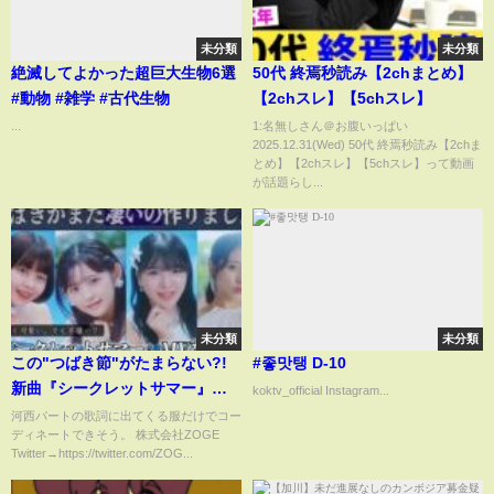
未分類
未分類
絶滅してよかった超巨大生物6選
50代 終焉秒読み【2chまとめ】
#動物 #雑学 #古代生物
【2chスレ】【5chスレ】
...
1:名無しさん＠お腹いっぱい
2025.12.31(Wed) 50代 終焉秒読み【2chま
とめ】【2chスレ】【5chスレ】って動画
が話題らし...
未分類
未分類
この"つばき節"がたまらない?!
#좋맛탱 D-10
新曲『シークレットサマー』の
koktv_official Instagram...
不穏な内容と、谷本率いるメン
河西パートの歌詞に出てくる服だけでコー
ディネートできそう。 株式会社ZOGE
バーのビジュアルについて語
Twitter→https://twitter.com/ZOG...
る。 【夏】