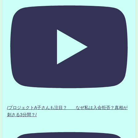
/プロジェクトA子さんも注目？ なぜ私は入会拒否？真相が
刺さる3分間？/