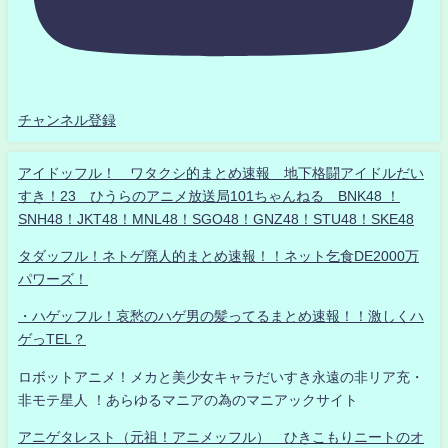
チャンネル登録
アイドッフル！ ワタクシ的まとめ速報 地下格闘アイドルだい
すき！23 ひうらのアニメ放送局101ちゃんねる BNK48 ！
SNH48！JKT48！MNL48！SGO48！GNZ48！STU48！SKE48
タダッフル！ネトゲ廃人的まとめ速報！！ネット乞食DE2000万
パワーズ！
・ハゲッフル！哀愁のハゲ男の髪ってるまとめ速報！！激しくハ
ゲっTEL？
ロボットアニメ！メカと美少女キャラだいすき永遠の非リア充・
非モテ星人 ！あらゆるマニアの為のマニアックサイト
アニゲタレスト（元祖！アニメッフル） ひきこもりニートのオ