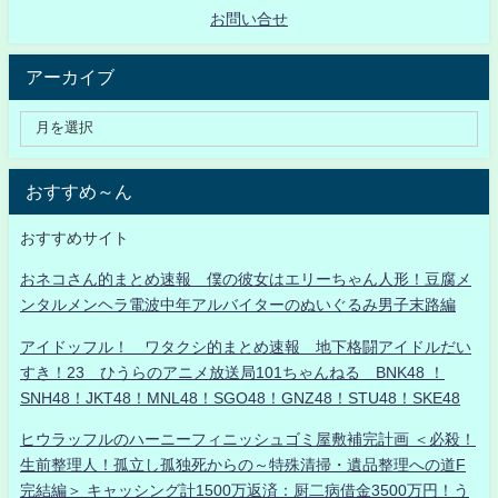
お問い合せ
アーカイブ
おすすめ～ん
おすすめサイト
おネコさん的まとめ速報 僕の彼女はエリーちゃん人形！豆腐メ
ンタルメンヘラ電波中年アルバイターのぬいぐるみ男子末路編
アイドッフル！ ワタクシ的まとめ速報 地下格闘アイドルだい
すき！23 ひうらのアニメ放送局101ちゃんねる BNK48 ！
SNH48！JKT48！MNL48！SGO48！GNZ48！STU48！SKE48
ヒウラッフルのハーニーフィニッシュゴミ屋敷補完計画 ＜必殺！
生前整理人！孤立し孤独死からの～特殊清掃・遺品整理への道F
完結編＞ キャッシング計1500万返済：厨二病借金3500万円！う