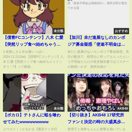
未分類
おすすめ
【僕青FCコンテンツ】八木 仁愛
【加川】未だ進展なしのカンボ
【突然リップ食べ始めちゃうド
ジア募金疑惑「使途不明金は身
ッキリ！?】
銭切れ!」便所太郎が更生できる
1:名無しさん＠お腹いっぱい
未だに進展のないカンボジア募金疑惑。先
2024.12.21(Sat) 【僕青FCコンテンツ】八
日の配信で、税理士に作ってもらったとい
道
木 仁愛【突然リップ食べ始めちゃうドッ
う不明金だらけの収支報告書ではリスナー
キリ！?】って動画...
が納得いかず、便所自身が「...
未分類
AKB48
【ボカロ】テトさんに蛆を喰わ
【切り抜き】AKB48 17研究所
せてみたwwwwwwwww
ファンミ決定の時の大盛真歩さ
ん 千葉恵里さんの反応【いー
ユウカイ！ / かるかる【重音テトSV】
恵理子と侑希ちゃんに衝撃を抱いていま