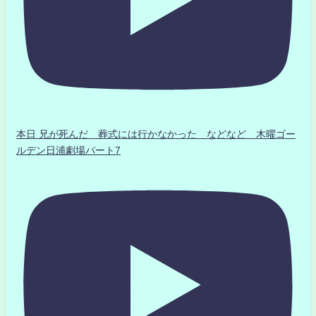
本日 兄が死んだ 葬式には行かなかった などなど 木曜ゴー
ルデン日浦劇場パート7