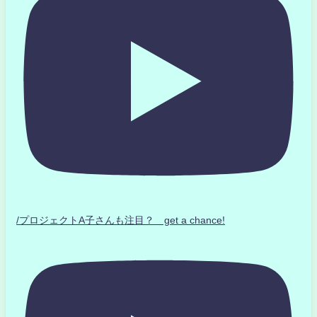
/プロジェクトA子さんも注目？ get a chance!