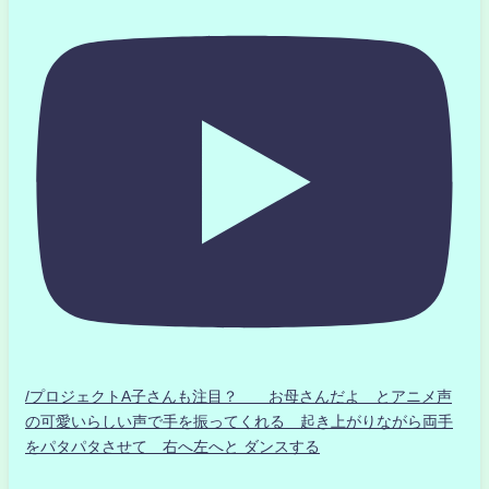
/プロジェクトA子さんも注目？ お母さんだよ とアニメ声
の可愛いらしい声で手を振ってくれる 起き上がりながら両手
をパタパタさせて 右へ左へと ダンスする