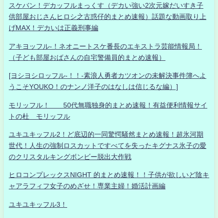
スケバン！デカッフルまっくす（デカい強い2次元嫁だいすき子
供部屋おじさんヒロシ之古惑仔的まとめ速報）話題な動画取り上
げMAX！デカいは正義刑事編
アキヨッフル-！ネオニートスケ番長のエキストラ芸能情報局！
（子ども部屋おばさんの自宅警備員的まとめ速報）
[ヨシヨシロッフル-！！-素浪人勇者カツオンの未解決事件簿へよ
うこそYOUKO！のナンノ洋子のはなしは信じるな編）]
モリッフル！ 50代無職独身的まとめ速報！有益便利情報サイ
トの杜 モリッフル
ユキユキッフル2！ど底辺的一同驚愕騒然まとめ速報！超氷河期
世代！人生の強制ロスカットですべてを失ったキグナス氷子の愛
のクリスタルキングボンビー脱出大作戦
ヒロコンプレックスNIGHT 的まとめ速報！！子供が欲しいど陰キ
ャアラフィフ女子のめざせ！専業主婦！婚活計画編
ユキユキッフル3！