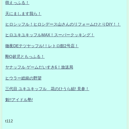
萌えっふる！
天にまします我ら！
ヒロシッフル！ヒロシデース山さんのリフォームひとりDIY！！
ヒロユキユキッフルMAX！スーパークッキング！
徹夜DEテツヤッフル!！レトロ館2号店！
剛Q超児ともっふる！
ヤナッフル ゲームだいすき6！放送局
ヒウラー総統の野望
三代目 ユキユキッフル 花のひうら組! 見参！
魁!!アイドル塾!
t112