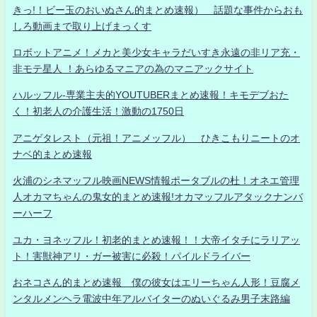
きっ!！ビー玉のおいぬさん的まとめ速報） 話題な事件からおも
しろ動画まで取り上げまっくす
ロボットアニメ！メカと美少女キャラだいすき永遠の非リア充・
非モテ星人 ！あらゆるマニアの為のマニアックサイト
ハルッフル-専業主夫的YOUTUBERまとめ速報！キモデブおた
く！初老人の介護生活！激動の1750日
アニゲタレスト（元祖！アニメッフル） ひきこもりニートのオ
ナベ的まとめ速報
火浦のシネマッフル映画NEWS情報ポータブルの杜！オネエ管理
人オカマちゃんの鬼女的まとめ速報!オカマッフルアタックナンバ
ーハーフ
ユカ・ヨネッフル！初老的まとめ速報！！大帝イタチにラリアッ
ト！害獣神アリ・ガー被害に必殺！パイルドライバー
おネコさん的まとめ速報 僕の彼女はエリーちゃん人形！豆腐メ
ンタルメンヘラ電波中年アルバイターのぬいぐるみ男子末路編