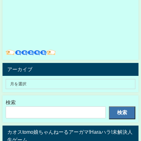
アーカイブ
検索
検索
カオスtomo娘ちゃんねーるアーガマ!Haraハラ!未解決人
生ゲーム