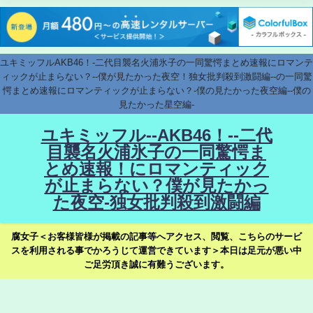
ユキミッフルAKB46！-二代目襲名火浦氷子の一同驚愕まとめ速報にロマンテ
ィックが止まらない？--僕が見たかった夜空！独女批判殺到激闘編--の一同驚
愕まとめ速報にロマンティックが止まらない？-僕の見たかった夜空編--僕の
見たかった星空編-
ユキミッフル--AKB46！--二代
目襲名火浦氷子の一同驚愕ま
とめ速報！にロマンティック
が止まらない？僕が見たかっ
た夜空-独女批判殺到激闘編
腐女子＜お客様皆様が掲載の記事等へアクセス、閲覧、こちらのサービ
スを利用される事でかろうじて運営できています＞本日は足元が悪い中
ご足労頂き誠に有難うございます。