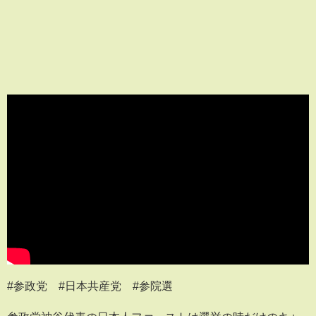
#参政党 #日本共産党 #参院選