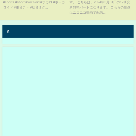
#shorts #short #vocaloid #ボカロ #ボーカ
す。 こちらは、2024年3月31日の17研究
研】
ロイド #重音テト #初音ミク...
所無料パートになります。 こちらの動画
はニコニコ動画で配信...
s