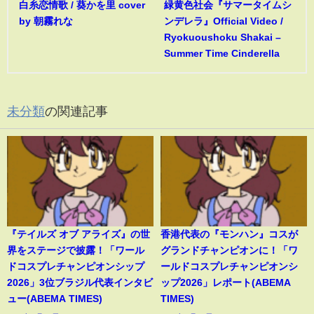
白糸恋情歌 / 葵かを里 cover
緑黄色社会『サマータイムシ
by 朝霧れな
ンデレラ』Official Video /
Ryokuoushoku Shakai –
Summer Time Cinderella
未分類
の関連記事
『テイルズ オブ アライズ』の世
香港代表の『モンハン』コスが
界をステージで披露！「ワール
グランドチャンピオンに！「ワ
ドコスプレチャンピオンシップ
ールドコスプレチャンピオンシ
2026」3位ブラジル代表インタビ
ップ2026」レポート(ABEMA
ュー(ABEMA TIMES)
TIMES)