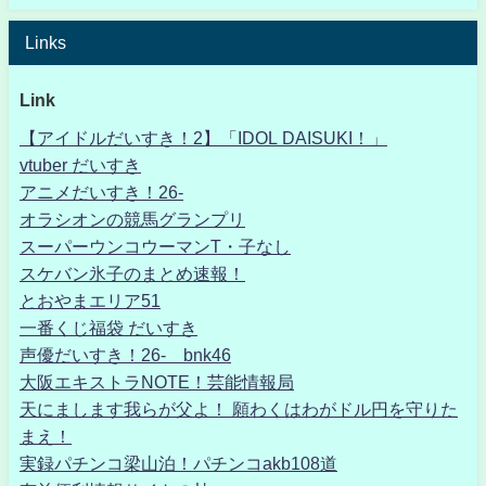
Links
Link
【アイドルだいすき！2】「IDOL DAISUKI！」
vtuber だいすき
アニメだいすき！26-
オラシオンの競馬グランプリ
スーパーウンコウーマンT・子なし
スケバン氷子のまとめ速報！
とおやまエリア51
一番くじ福袋 だいすき
声優だいすき！26- bnk46
大阪エキストラNOTE！芸能情報局
天にまします我らが父よ！ 願わくはわがドル円を守りた
まえ！
実録パチンコ梁山泊！パチンコakb108道