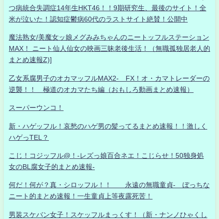
つ病統合失調症14年生HKT46！！9期研究生、最後のサイト！全
米が泣いた！認知症鬱病60代のラストサイト絶賛！公開中
魔法熟女/美魔女ッ娘メグみみちゃんのニートッフルステーション
MAX！ ニート仙人仙女の映画三昧老後生活！（無職孤独居老人的
まとめ速報Z)]
乙女系腐男子のオカマッフルMAX2- FX！オ・カマトレーダーの
逆襲！！ 極道のオカマたち編（おもしろ動画まとめ速報）
スーパーウンコ！
新・ハゲッフル！哀愁のハゲ男の髪ってるまとめ速報！！激しく
ハゲっTEL？
こじ！コジッフル@！-レズっ娘百合ネエ！こじらせ！50独身処
女のBL腐女子的まとめ速報-
何だ！何が？真・シロッフル！！ 永遠の無職童貞- ぼっちな
ニート的まとめ速報！一生童貞上等夜露死苦！
男装スケバン女子！スケッフルまっくす！（新・ナンノひゃくし