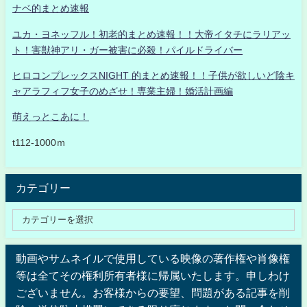
ナベ的まとめ速報
ユカ・ヨネッフル！初老的まとめ速報！！大帝イタチにラリアッ
ト！害獣神アリ・ガー被害に必殺！パイルドライバー
ヒロコンプレックスNIGHT 的まとめ速報！！子供が欲しいど陰キ
ャアラフィフ女子のめざせ！専業主婦！婚活計画編
萌えっとこあに！
t112-1000ｍ
カテゴリー
動画やサムネイルで使用している映像の著作権や肖像権
等は全てその権利所有者様に帰属いたします。申しわけ
ございません。お客様からの要望、問題がある記事を削