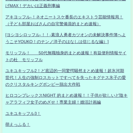
げMAX！デカいは正義刑事編
アキヨッフル-！ネオニートスケ番長のエキストラ芸能情報局！
（子ども部屋おばさんの自宅警備員的まとめ速報）
[ヨシヨシロッフル-！！-素浪人勇者カツオンの未解決事件簿へよ
うこそYOUKO！のナンノ洋子のはなしは信じるな編）]
モリッフル！ 50代無職独身的まとめ速報！有益便利情報サイ
トの杜 モリッフル
ユキユキッフル2！ど底辺的一同驚愕騒然まとめ速報！超氷河期
世代！人生の強制ロスカットですべてを失ったキグナス氷子の愛
のクリスタルキングボンビー脱出大作戦
ヒロコンプレックスNIGHT 的まとめ速報！！子供が欲しいど陰キ
ャアラフィフ女子のめざせ！専業主婦！婚活計画編
ユキユキッフル3！
萌えっふる！