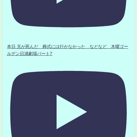
本日 兄が死んだ 葬式には行かなかった などなど 木曜ゴー
ルデン日浦劇場パート7