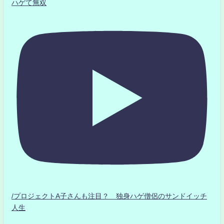
ハゲて無双
/プロジェクトA子さんも注目？ 独身ハゲ僧侶のサンドイッチ
人生