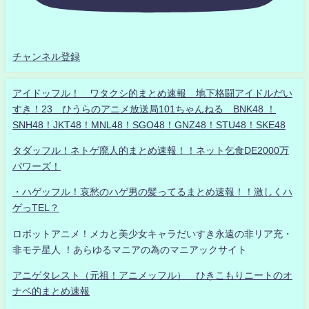
チャンネル登録
アイドッフル！ ワタクシ的まとめ速報 地下格闘アイドルだい
すき！23 ひうらのアニメ放送局101ちゃんねる BNK48 ！
SNH48！JKT48！MNL48！SGO48！GNZ48！STU48！SKE48
タダッフル！ネトゲ廃人的まとめ速報！！ネット乞食DE2000万
パワーズ！
・ハゲッフル！哀愁のハゲ男の髪ってるまとめ速報！！激しくハ
ゲっTEL？
ロボットアニメ！メカと美少女キャラだいすき永遠の非リア充・
非モテ星人 ！あらゆるマニアの為のマニアックサイト
アニゲタレスト（元祖！アニメッフル） ひきこもりニートのオ
ナベ的まとめ速報