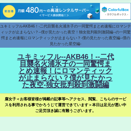
ユキミッフルAKB46！-二代目襲名火浦氷子の一同驚愕まとめ速報にロマンテ
ィックが止まらない？--僕が見たかった夜空！独女批判殺到激闘編--の一同驚
愕まとめ速報にロマンティックが止まらない？-僕の見たかった夜空編--僕の
見たかった星空編-
ユキミッフル--AKB46！--二代
目襲名火浦氷子の一同驚愕ま
とめ速報！にロマンティック
が止まらない？僕が見たかっ
た夜空-独女批判殺到激闘編
腐女子＜お客様皆様が掲載の記事等へアクセス、閲覧、こちらのサービ
スを利用される事でかろうじて運営できています＞本日は足元が悪い中
ご足労頂き誠に有難うございます。