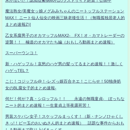
米が泣いた！認知症鬱病60代のラストサイト絶賛！公開中
魔法熟女/美魔女ッ娘メグみみちゃんのニートッフルステーション
MAX！ ニート仙人仙女の映画三昧老後生活！（無職孤独居老人的
まとめ速報Z)]
乙女系腐男子のオカマッフルMAX2- FX！オ・カマトレーダーの
逆襲！！ 極道のオカマたち編（おもしろ動画まとめ速報）
スーパーウンコ！
新・ハゲッフル！哀愁のハゲ男の髪ってるまとめ速報！！激しく
ハゲっTEL？
こじ！コジッフル@！-レズっ娘百合ネエ！こじらせ！50独身処
女のBL腐女子的まとめ速報-
何だ！何が？真・シロッフル！！ 永遠の無職童貞- ぼっちな
ニート的まとめ速報！一生童貞上等夜露死苦！
男装スケバン女子！スケッフルまっくす！（新・ナンノひゃくし
きっ!！ビー玉のおいぬさん的まとめ速報） 話題な事件からおも
しろ動画まで取り上げまっくす