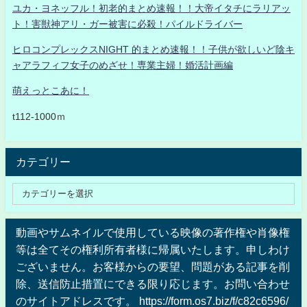
ユカ・ヨネッフル！初老的まとめ速報！！大帝イタチにラリアッ
ト！害獣神アリ・ガー被害に必殺！パイルドライバー
ヒロコンプレックスNIGHT 的まとめ速報！！子供が欲しいど陰キ
ャアラフィフ女子のめざせ！専業主婦！婚活計画編
萌えっとこあに！
t112-1000ｍ
カテゴリー
動画やサムネイルで使用している映像の著作権や肖像権
等は全てその権利所有者様に帰属いたします。申しわけ
ございません。お客様からの要望、問題がある記事を削
除、送信防止措置にできる限り応じます。お問い合わせ
のサイトアドレスです。 https://form.os7.biz/f/c82c6596/