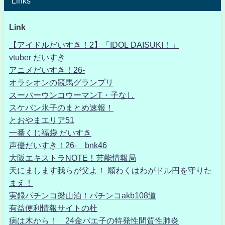
Links
Link
【アイドルだいすき！2】「IDOL DAISUKI！」
vtuber だいすき
アニメだいすき！26-
オラシオンの競馬グランプリ
スーパーウンコウーマンT・子なし
スケバン氷子のまとめ速報！
とおやまエリア51
一番くじ福袋 だいすき
声優だいすき！26- bnk46
大阪エキストラNOTE！芸能情報局
天にまします我らが父よ！ 願わくはわがドル円を守りた
まえ！
実録パチンコ梁山泊！パチンコakb108道
有益便利情報サイトの杜
病は木から！ 24金バエ子の特発性間質性肺炎