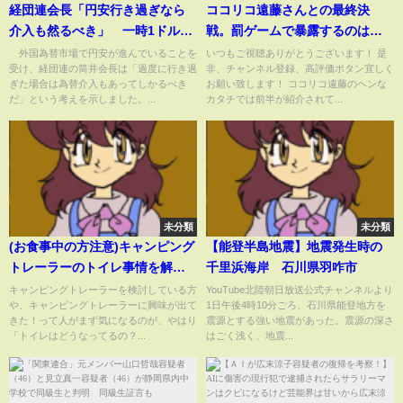
経団連会長「円安行き過ぎなら
ココリコ遠藤さんとの最終決
介入も然るべき」 一時1ドル＝
戦。罰ゲームで暴露するのはど
159円台に(2026年1月13日)
っち！？
外国為替市場で円安が進んでいることを
いつもご視聴ありがとうございます！ 是
受け、経団連の筒井会長は「過度に行き過
非、チャンネル登録、高評価ボタン宜しく
ぎた場合は為替介入もあってしかるべき
お願い致します！ ココリコ遠藤のヘンな
だ」という考えを示しました。...
カタチでは前半が紹介されて...
未分類
未分類
(お食事中の方注意)キャンピング
【能登半島地震】地震発生時の
トレーラーのトイレ事情を解
千里浜海岸 石川県羽咋市
説！使用準備と後始末紹介でハ
キャンピングトレーラーを検討している方
YouTube北陸朝日放送公式チャンネルより
や、キャンピングトレーラーに興味が出て
1日午後4時10分ごろ、石川県能登地方を
プニング！
きた！って人がまず気になるのが、やはり
震源とする強い地震があった。震源の深さ
「トイレはどうなってるの？...
はごく浅く、地震...