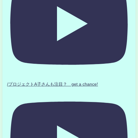
/プロジェクトA子さんも注目？ get a chance!