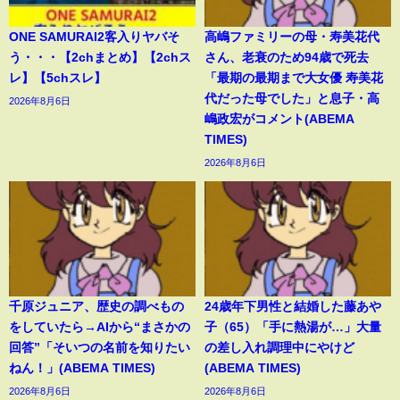
ONE SAMURAI2客入りヤバそ
高嶋ファミリーの母・寿美花代
う・・・【2chまとめ】【2chス
さん、老衰のため94歳で死去
レ】【5chスレ】
「最期の最期まで大女優 寿美花
代だった母でした」と息子・高
2026年8月6日
嶋政宏がコメント(ABEMA
TIMES)
2026年8月6日
千原ジュニア、歴史の調べもの
24歳年下男性と結婚した藤あや
をしていたら→AIから“まさかの
子（65）「手に熱湯が…」大量
回答”「そいつの名前を知りたい
の差し入れ調理中にやけど
ねん！」(ABEMA TIMES)
(ABEMA TIMES)
2026年8月6日
2026年8月6日