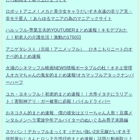
ロボットアニメ！メカと美少女キャラだいすき永遠の非リア充・
非モテ星人 ！あらゆるマニアの為のマニアックサイト
ハルッフル-専業主夫的YOUTUBERまとめ速報！キモデブおた
く！初老人の介護生活！激動の1750日
アニゲタレスト（元祖！アニメッフル） ひきこもりニートのオ
ナベ的まとめ速報
火浦のシネマッフル映画NEWS情報ポータブルの杜！オネエ管理
人オカマちゃんの鬼女的まとめ速報!オカマッフルアタックナンバ
ーハーフ
ユカ・ヨネッフル！初老的まとめ速報！！大帝イタチにラリアッ
ト！害獣神アリ・ガー被害に必殺！パイルドライバー
おネコさん的まとめ速報 僕の彼女はエリーちゃん人形！豆腐メ
ンタルメンヘラ電波中年アルバイターのぬいぐるみ男子末路編
スケバン！デカッフルまっくす（デカい強い2次元嫁だいすき子
供部屋おじさんヒロシ之古惑仔的まとめ速報）話題な動画取り上