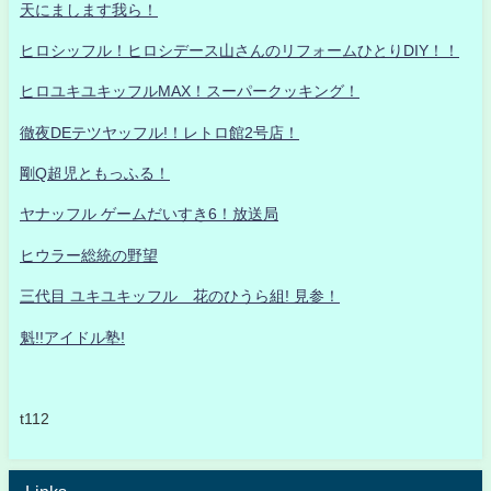
天にまします我ら！
ヒロシッフル！ヒロシデース山さんのリフォームひとりDIY！！
ヒロユキユキッフルMAX！スーパークッキング！
徹夜DEテツヤッフル!！レトロ館2号店！
剛Q超児ともっふる！
ヤナッフル ゲームだいすき6！放送局
ヒウラー総統の野望
三代目 ユキユキッフル 花のひうら組! 見参！
魁!!アイドル塾!
t112