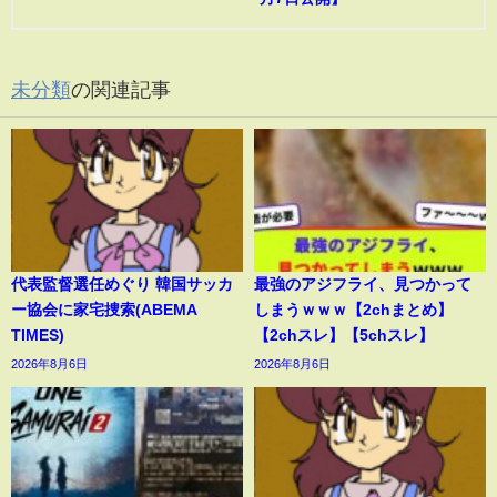
未分類
の関連記事
代表監督選任めぐり 韓国サッカ
最強のアジフライ、見つかって
ー協会に家宅捜索(ABEMA
しまうｗｗｗ【2chまとめ】
TIMES)
【2chスレ】【5chスレ】
2026年8月6日
2026年8月6日