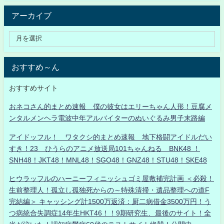
アーカイブ
おすすめ～ん
おすすめサイト
おネコさん的まとめ速報 僕の彼女はエリーちゃん人形！豆腐メ
ンタルメンヘラ電波中年アルバイターのぬいぐるみ男子末路編
アイドッフル！ ワタクシ的まとめ速報 地下格闘アイドルだい
すき！23 ひうらのアニメ放送局101ちゃんねる BNK48 ！
SNH48！JKT48！MNL48！SGO48！GNZ48！STU48！SKE48
ヒウラッフルのハーニーフィニッシュゴミ屋敷補完計画 ＜必殺！
生前整理人！孤立し孤独死からの～特殊清掃・遺品整理への道F
完結編＞ キャッシング計1500万返済：厨二病借金3500万円！う
つ病統合失調症14年生HKT46！！9期研究生、最後のサイト！全