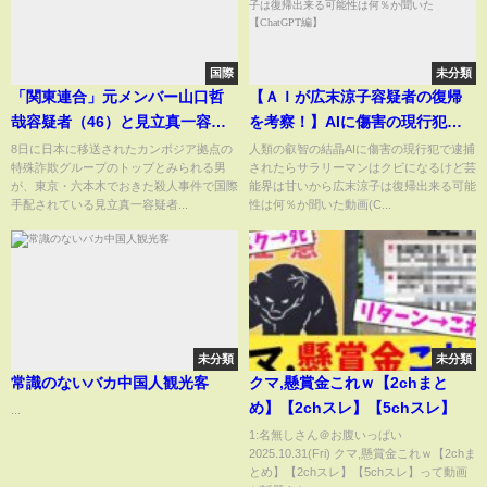
国際
未分類
「関東連合」元メンバー山口哲
【ＡＩが広末涼子容疑者の復帰
哉容疑者（46）と見立真一容疑
を考察！】AIに傷害の現行犯で
者（46）が静岡県内中学校で同
逮捕されたらサラリーマンはク
8日に日本に移送されたカンボジア拠点の
人類の叡智の結晶AIに傷害の現行犯で逮捕
特殊詐欺グループのトップとみられる男
されたらサラリーマンはクビになるけど芸
級生と判明 同級生証言も
ビになるけど芸能界は甘いから
が、東京・六本木でおきた殺人事件で国際
能界は甘いから広末涼子は復帰出来る可能
広末涼子は復帰出来る可能性は
手配されている見立真一容疑者...
性は何％か聞いた動画(C...
何％か聞いた【ChatGPT編】
未分類
未分類
常識のないバカ中国人観光客
クマ,懸賞金これｗ【2chまと
め】【2chスレ】【5chスレ】
...
1:名無しさん＠お腹いっぱい
2025.10.31(Fri) クマ,懸賞金これｗ【2chま
とめ】【2chスレ】【5chスレ】って動画