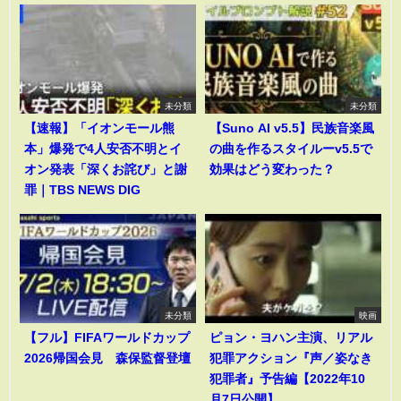
未分類
未分類
【速報】「イオンモール熊
【Suno AI v5.5】民族音楽風
本」爆発で4人安否不明とイ
の曲を作るスタイルーv5.5で
オン発表「深くお詫び」と謝
効果はどう変わった？
罪｜TBS NEWS DIG
未分類
映画
【フル】FIFAワールドカップ
ピョン・ヨハン主演、リアル
2026帰国会見 森保監督登壇
犯罪アクション『声／姿なき
犯罪者』予告編【2022年10
月7日公開】