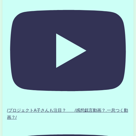
/プロジェクトA子さんも注目？ /感想戯言動画？.一息つく動
画？/