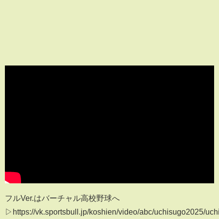
フルVer.はバーチャル高校野球へ
▷https://vk.sportsbull.jp/koshien/video/abc/uchisugo2025/u