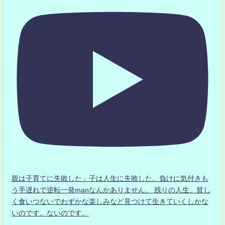
親は子育てに失敗した」子は人生に失敗した。負けに気付きも
う手遅れで逆転一発manなんかありません、 残りの人生、貧し
く食いつないでわずかな楽しみなど見つけて生きていくしかな
いのです。ないのです。