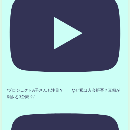
/プロジェクトA子さんも注目？ なぜ私は入会拒否？真相が
刺さる3分間？/