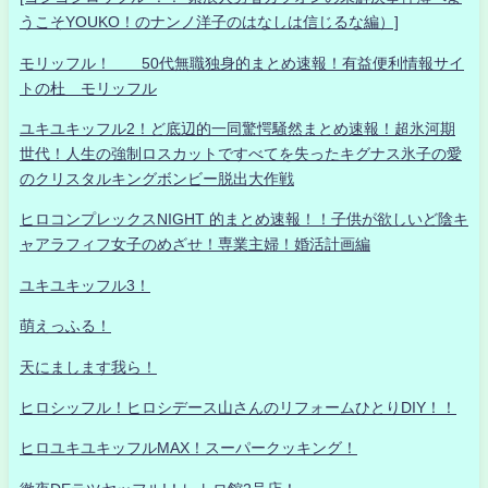
うこそYOUKO！のナンノ洋子のはなしは信じるな編）]
モリッフル！ 50代無職独身的まとめ速報！有益便利情報サイ
トの杜 モリッフル
ユキユキッフル2！ど底辺的一同驚愕騒然まとめ速報！超氷河期
世代！人生の強制ロスカットですべてを失ったキグナス氷子の愛
のクリスタルキングボンビー脱出大作戦
ヒロコンプレックスNIGHT 的まとめ速報！！子供が欲しいど陰キ
ャアラフィフ女子のめざせ！専業主婦！婚活計画編
ユキユキッフル3！
萌えっふる！
天にまします我ら！
ヒロシッフル！ヒロシデース山さんのリフォームひとりDIY！！
ヒロユキユキッフルMAX！スーパークッキング！