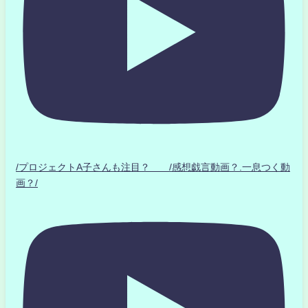
/プロジェクトA子さんも注目？ /感想戯言動画？.一息つく動
画？/