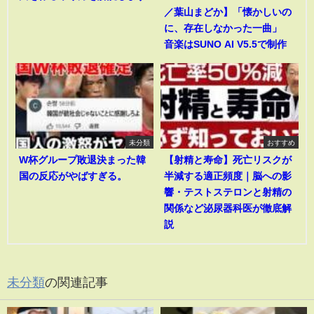
／葉山まどか】「懐かしいの
に、存在しなかった一曲」
音楽はSUNO AI V5.5で制作
未分類
おすすめ
W杯グループ敗退決まった韓
【射精と寿命】死亡リスクが
国の反応がやばすぎる。
半減する適正頻度｜脳への影
響・テストステロンと射精の
関係など泌尿器科医が徹底解
説
未分類
の関連記事