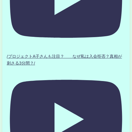
/プロジェクトA子さんも注目？ なぜ私は入会拒否？真相が
刺さる3分間？/