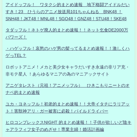
アイドッフル！ ワタクシ的まとめ速報 地下格闘アイドルだい
すき！23 ひうらのアニメ放送局101ちゃんねる BNK48 ！
SNH48！JKT48！MNL48！SGO48！GNZ48！STU48！SKE48
タダッフル！ネトゲ廃人的まとめ速報！！ネット乞食DE2000万
パワーズ！
・ハゲッフル！哀愁のハゲ男の髪ってるまとめ速報！！激しくハ
ゲっTEL？
ロボットアニメ！メカと美少女キャラだいすき永遠の非リア充・
非モテ星人 ！あらゆるマニアの為のマニアックサイト
アニゲタレスト（元祖！アニメッフル） ひきこもりニートのオ
ナベ的まとめ速報
ユカ・ヨネッフル！初老的まとめ速報！！大帝イタチにラリアッ
ト！害獣神アリ・ガー被害に必殺！パイルドライバー
ヒロコンプレックスNIGHT 的まとめ速報！！子供が欲しいど陰キ
ャアラフィフ女子のめざせ！専業主婦！婚活計画編