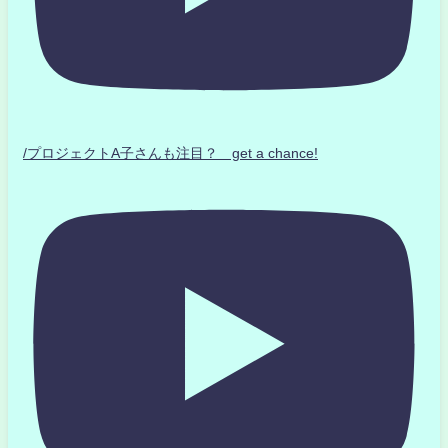
/プロジェクトA子さんも注目？ get a chance!