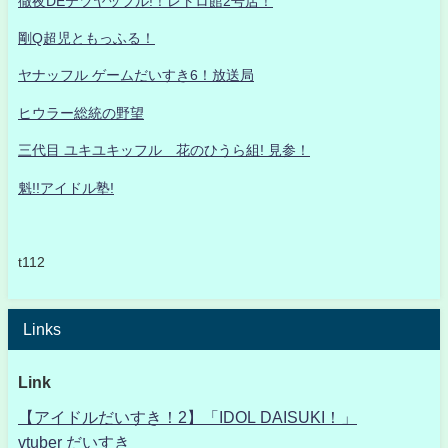
徹夜DEテツヤッフル!！レトロ館2号店！
剛Q超児ともっふる！
ヤナッフル ゲームだいすき6！放送局
ヒウラー総統の野望
三代目 ユキユキッフル 花のひうら組! 見参！
魁!!アイドル塾!
t112
Links
Link
【アイドルだいすき！2】「IDOL DAISUKI！」
vtuber だいすき