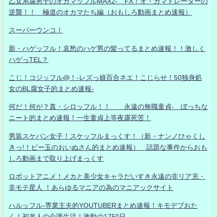
乙女系腐男子のオカマッフルMAX2- FX！オ・カマトレーダーの
逆襲！！ 極道のオカマたち編（おもしろ動画まとめ速報）
スーパーウンコ！
新・ハゲッフル！哀愁のハゲ男の髪ってるまとめ速報！！激しく
ハゲっTEL？
こじ！コジッフル@！-レズっ娘百合ネエ！こじらせ！50独身処
女のBL腐女子的まとめ速報-
何だ！何が？真・シロッフル！！ 永遠の無職童貞- ぼっちな
ニート的まとめ速報！一生童貞上等夜露死苦！
男装スケバン女子！スケッフルまっくす！（新・ナンノひゃくし
きっ!！ビー玉のおいぬさん的まとめ速報） 話題な事件からおも
しろ動画まで取り上げまっくす
ロボットアニメ！メカと美少女キャラだいすき永遠の非リア充・
非モテ星人 ！あらゆるマニアの為のマニアックサイト
ハルッフル-専業主夫的YOUTUBERまとめ速報！キモデブおた
く！初老人の介護生活！激動の1750日