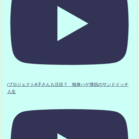
/プロジェクトA子さんも注目？ 独身ハゲ僧侶のサンドイッチ
人生