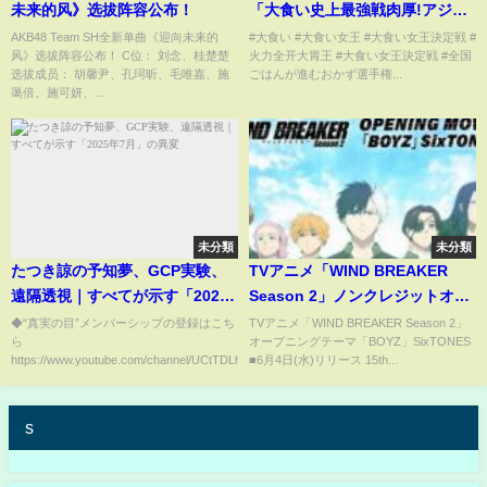
未来的风》选拔阵容公布！
「大食い史上最強戦肉厚!アジフ
ライ勝負」?❌?【全国ごはんが
AKB48 Team SH全新单曲《迎向未来的
#大食い #大食い女王 #大食い女王決定戦 #
风》选拔阵容公布！ C位： 刘念、桂楚楚
火力全开大胃王 #大食い女王決定戦 #全国
進むおかず選手権】
选拔成员： 胡馨尹、孔珂昕、毛唯嘉、施
ごはんが進むおかず選手権...
蔼倍、施可妍、...
未分類
未分類
たつき諒の予知夢、GCP実験、
TVアニメ「WIND BREAKER
遠隔透視｜すべてが示す「2025
Season 2」ノンクレジットオー
年7月」の異変
プニング映像「BOYZ」
◆“真実の目”メンバーシップの登録はこち
TVアニメ「WIND BREAKER Season 2」
ら
オープニングテーマ「BOYZ」SixTONES
SixTONES
https://www.youtube.com/channel/UCtTDLhtwZ_kLMYM...
■6月4日(水)リリース 15th...
s