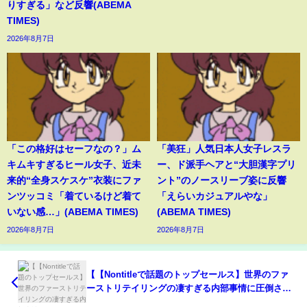
りすぎる」など反響(ABEMA
TIMES)
2026年8月7日
「この格好はセーフなの？」ム
「美狂」人気日本人女子レスラ
キムキすぎるヒール女子、近未
ー、ド派手ヘアと“大胆漢字プリ
来的“全身スケスケ”衣装にファ
ント”のノースリーブ姿に反響
ンツッコミ「着ているけど着て
「えらいカジュアルやな」
いない感…」(ABEMA TIMES)
(ABEMA TIMES)
2026年8月7日
2026年8月7日
【【Nontitleで話題のトップセールス】世界のファ
ーストリテイリングの凄すぎる内部事情に圧倒され
ました…｜Vol.1495