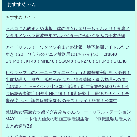
おすすめ～ん
おすすめサイト
おネコさん的まとめ速報 僕の彼女はエリーちゃん人形！豆腐メ
ンタルメンヘラ電波中年アルバイターのぬいぐるみ男子末路編
アイドッフル！ ワタクシ的まとめ速報 地下格闘アイドルだい
すき！23 ひうらのアニメ放送局101ちゃんねる BNK48 ！
SNH48！JKT48！MNL48！SGO48！GNZ48！STU48！SKE48
ヒウラッフルのハーニーフィニッシュゴミ屋敷補完計画 ＜必殺！
生前整理人！孤立し孤独死からの～特殊清掃・遺品整理への道F
完結編＞ キャッシング計1500万返済：厨二病借金3500万円！う
つ病統合失調症14年生HKT46！！9期研究生、最後のサイト！全
米が泣いた！認知症鬱病60代のラストサイト絶賛！公開中
魔法熟女/美魔女ッ娘メグみみちゃんのニートッフルステーション
MAX！ ニート仙人仙女の映画三昧老後生活！（無職孤独居老人的
まとめ速報Z)]