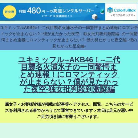
ユキミッフルAKB46！-二代目襲名火浦氷子の一同驚愕まとめ速報にロマンテ
ィックが止まらない？--僕が見たかった夜空！独女批判殺到激闘編--の一同驚
愕まとめ速報にロマンティックが止まらない？-僕の見たかった夜空編--僕の
見たかった星空編-
ユキミッフル--AKB46！--二代
目襲名火浦氷子の一同驚愕ま
とめ速報！にロマンティック
が止まらない？僕が見たかっ
た夜空-独女批判殺到激闘編
腐女子＜お客様皆様が掲載の記事等へアクセス、閲覧、こちらのサービ
スを利用される事でかろうじて運営できています＞本日は足元が悪い中
ご足労頂き誠に有難うございます。