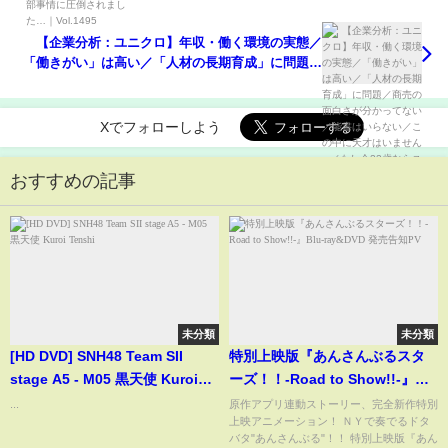
【企業分析：ユニクロ】年収・働く環境の実態／
「働きがい」は高い／「人材の長期育成」に問題／
商売の面白さが分かってない／能書はいらない／こ
の中に天才はいません／もし今22歳ならユニクロに
入りたいか？
Xでフォローしよう
おすすめの記事
未分類
未分類
[HD DVD] SNH48 Team SII
特別上映版『あんさんぶるスタ
stage A5 - M05 黒天使 Kuroi
ーズ！！-Road to Show!!-』
Tenshi
Blu-ray&DVD 発売告知PV
...
原作アプリ連動ストーリー、完全新作特別
上映アニメーション！ ＮＹで奏でるドタ
バタ"あんさんぶる"！！ 特別上映版『あん