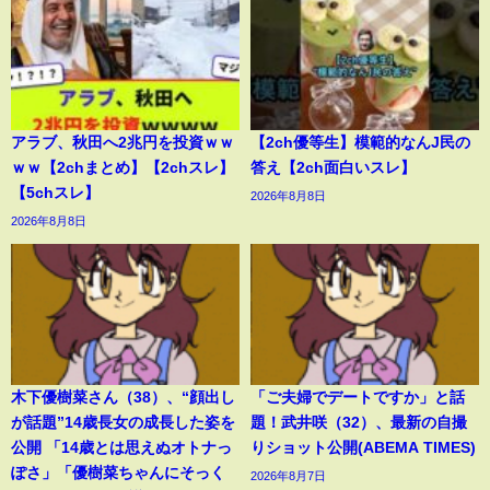
アラブ、秋田へ2兆円を投資ｗｗ
【2ch優等生】模範的なんJ民の
ｗｗ【2chまとめ】【2chスレ】
答え【2ch面白いスレ】
【5chスレ】
2026年8月8日
2026年8月8日
木下優樹菜さん（38）、“顔出し
「ご夫婦でデートですか」と話
が話題”14歳長女の成長した姿を
題！武井咲（32）、最新の自撮
公開 「14歳とは思えぬオトナっ
りショット公開(ABEMA TIMES)
ぽさ」「優樹菜ちゃんにそっく
2026年8月7日