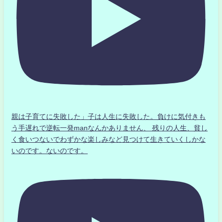
親は子育てに失敗した」子は人生に失敗した。負けに気付きも
う手遅れで逆転一発manなんかありません、 残りの人生、貧し
く食いつないでわずかな楽しみなど見つけて生きていくしかな
いのです。ないのです。