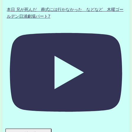
本日 兄が死んだ 葬式には行かなかった などなど 木曜ゴー
ルデン日浦劇場パート7