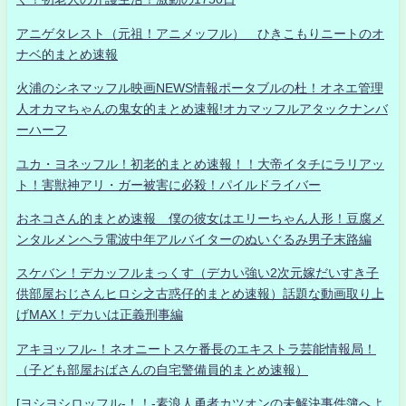
アニゲタレスト（元祖！アニメッフル） ひきこもりニートのオ
ナベ的まとめ速報
火浦のシネマッフル映画NEWS情報ポータブルの杜！オネエ管理
人オカマちゃんの鬼女的まとめ速報!オカマッフルアタックナンバ
ーハーフ
ユカ・ヨネッフル！初老的まとめ速報！！大帝イタチにラリアッ
ト！害獣神アリ・ガー被害に必殺！パイルドライバー
おネコさん的まとめ速報 僕の彼女はエリーちゃん人形！豆腐メ
ンタルメンヘラ電波中年アルバイターのぬいぐるみ男子末路編
スケバン！デカッフルまっくす（デカい強い2次元嫁だいすき子
供部屋おじさんヒロシ之古惑仔的まとめ速報）話題な動画取り上
げMAX！デカいは正義刑事編
アキヨッフル-！ネオニートスケ番長のエキストラ芸能情報局！
（子ども部屋おばさんの自宅警備員的まとめ速報）
[ヨシヨシロッフル-！！-素浪人勇者カツオンの未解決事件簿へよ