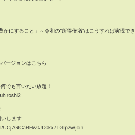
を豊かにすること」～令和の"所得倍増"はこうすれば実現で
ルバージョンはこちら
の何でも言いたい放題！
uhiroshi2
！
願いします
nel/UCj7GlCaRHw0JD0kx7TGIp2w/join