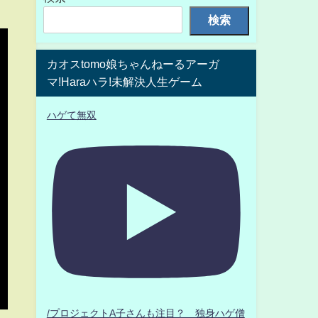
検索
カオスtomo娘ちゃんねーるアーガ
マ!Haraハラ!未解決人生ゲーム
ハゲて無双
/プロジェクトA子さんも注目？ 独身ハゲ僧