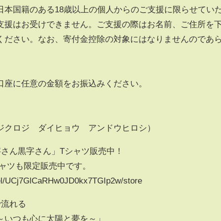
日本国籍のある18歳以上の個人からのご支援に限らせてい
支援はお受けできません。ご支援の際はお名前、ご住所を
ください。なお、寄付金控除の対象にはなりませんのであ
口座に任意の金額をお振込みください。
ジクロジ ダイヒョウ アンドウヒロシ）
字さん黒字さん」Tシャツ販売中！
シャツも限定販売中です。
nel/UCj7GlCaRHw0JD0kx7TGIp2w/store
で流れる
～いつも心に太陽と夢を～」