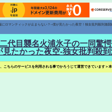
速報にロマンティックが止まらない？--僕が見たかった夜空！独女批判殺到激闘
！--二代目襲名火浦氷子の一同
見たかった夜空-独女批判殺到
、こちらのサービスを利用される事でかろうじて運営できています＞本