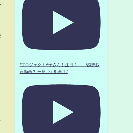
い
株
た
/プロジェクトA子さんも注目？ /感想戯
言動画？.一息つく動画？/
お