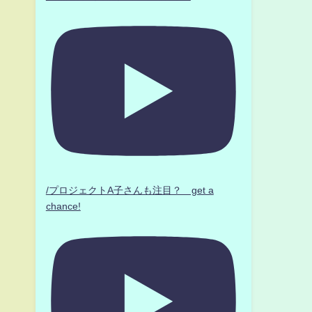
き
/プロジェクトA子さんも注目？ get a
chance!