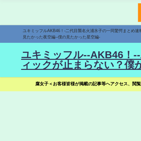
ユキミッフルAKB46！-二代目襲名火浦氷子の一同驚愕まとめ
見たかった夜空編--僕の見たかった星空編-
ユキミッフル--AKB46
ィックが止まらない？僕が
腐女子＜お客様皆様が掲載の記事等へアクセス、閲覧