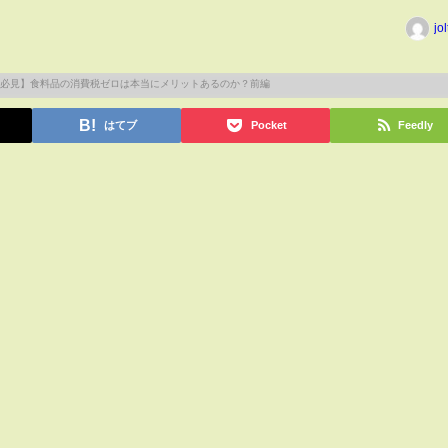
jo
はてブ
Pocket
Feedly