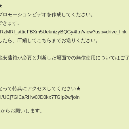
★
プロモーションビデオを作成してください。
できます。
d/1XRzMRI_atticFBXm5UeknizyBQGy4Itn/view?usp=drive_link
したら、圧縮してこちらまでお送りください。
他安藤裕が必要と判断した場面での無償使用についてはご
なって特典にアクセスしてください★
nel/UCj7GlCaRHw0JD0kx7TGIp2w/join
らからお願いします。