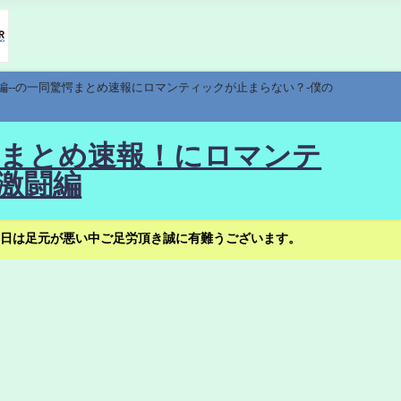
編--の一同驚愕まとめ速報にロマンティックが止まらない？-僕の
驚愕まとめ速報！にロマンテ
激闘編
日は足元が悪い中ご足労頂き誠に有難うございます。