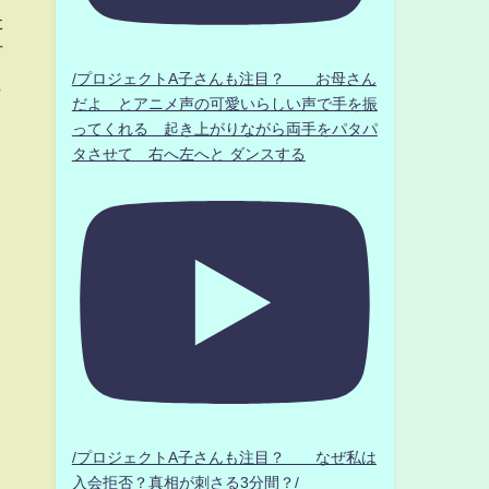
た
下
/プロジェクトA子さんも注目？ お母さん
ら
だよ とアニメ声の可愛いらしい声で手を振
ってくれる 起き上がりながら両手をパタパ
タさせて 右へ左へと ダンスする
/プロジェクトA子さんも注目？ なぜ私は
入会拒否？真相が刺さる3分間？/