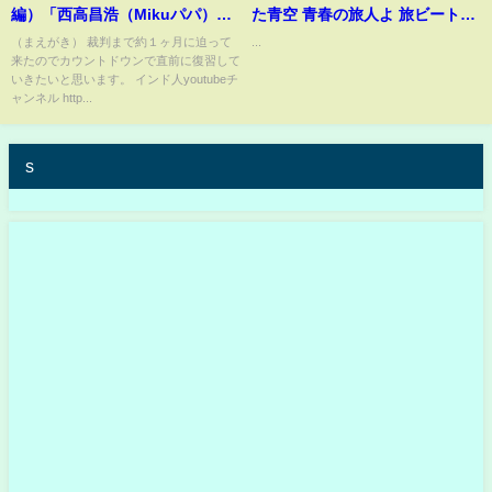
編）「西高昌浩（Mikuパパ）に
た青空 青春の旅人よ 旅ビートダ
面会～原唯之スーツケース収納
ンス #僕が見たかった青空 #青春
（まえがき） 裁判まで約１ヶ月に迫って
...
来たのでカウントドウンで直前に復習して
術が大胆過ぎて驚愕した！～」
の旅人よ #旅ビートダンス #岩本
いきたいと思います。 インド人youtubeチ
2024/12/12号【多摩川唯我スー
理瑚 #八木仁愛
ャンネル http...
ツケース事件】
s