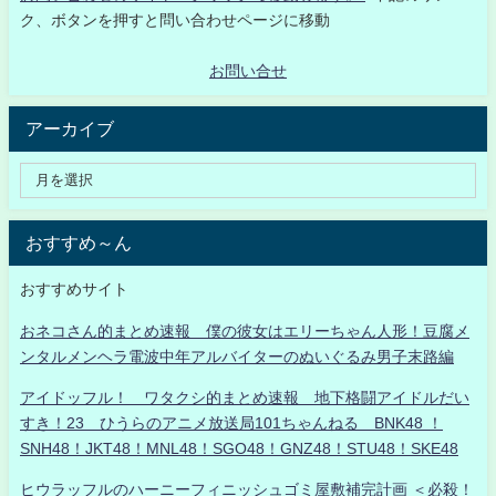
ク、ボタンを押すと問い合わせページに移動
お問い合せ
アーカイブ
おすすめ～ん
おすすめサイト
おネコさん的まとめ速報 僕の彼女はエリーちゃん人形！豆腐メ
ンタルメンヘラ電波中年アルバイターのぬいぐるみ男子末路編
アイドッフル！ ワタクシ的まとめ速報 地下格闘アイドルだい
すき！23 ひうらのアニメ放送局101ちゃんねる BNK48 ！
SNH48！JKT48！MNL48！SGO48！GNZ48！STU48！SKE48
ヒウラッフルのハーニーフィニッシュゴミ屋敷補完計画 ＜必殺！