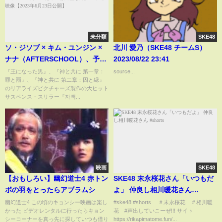
未分類
SKE48
ソ・ジソブ × キム・ユンジン ×
北川 愛乃（SKE48 チームS）
ナナ（AFTERSCHOOL）、予測
2023/08/22 23:41
不能サスペンス・スリラー『告
『王になった男』、『神と共に 第一章：
source...
罪と罰』、『神と共に 第二章：因と縁』
白、あるいは完璧な弁護』本編
のリアライズピクチャーズ製作の大ヒット
映像【2023年6月23日公開】
サスペンス・スリラー『자백...
映画
SKE48
【おもしろい】幽幻道士4 赤トン
SKE48 末永桜花さん「いつもだ
ボの羽をとったらアブラムシ
よ」 仲良し相川暖花さん
#shorts
幽幻道士4 この頃のキョンシー映画は楽し
#ske48 #shorts ＃末永桜花 ＃相川暖
かった ビデオレンタルに行ったらキョン
花 #声出していこーぜ!!! サイト
シーコーナーを真っ先に探していつも借り
https://rikapimatome.fun/...