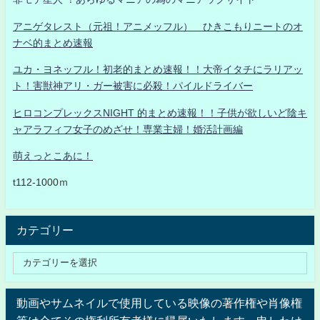
アニゲタレスト（元祖！アニメッフル） ひきこもりニートのオ
ナベ的まとめ速報
ユカ・ヨネッフル！初老的まとめ速報！！大帝イタチにラリアッ
ト！害獣神アリ・ガー被害に必殺！パイルドライバー
ヒロコンプレックスNIGHT 的まとめ速報！！子供が欲しいど陰キ
ャアラフィフ女子のめざせ！専業主婦！婚活計画編
萌えっとこあに！
t112-1000ｍ
カテゴリー
動画やサムネイルで使用している映像の著作権や肖像権