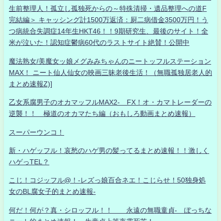
生前整理人！孤立し孤独死からの～特殊清掃・遺品整理への道F
完結編＞ キャッシング計1500万返済：厨二病借金3500万円！う
つ病統合失調症14年生HKT46！！9期研究生、最後のサイト！全
米が泣いた！認知症鬱病60代のラストサイト絶賛！公開中
魔法熟女/美魔女ッ娘メグみみちゃんのニートッフルステーション
MAX！ ニート仙人仙女の映画三昧老後生活！（無職孤独居老人的
まとめ速報Z)]
乙女系腐男子のオカマッフルMAX2- FX！オ・カマトレーダーの
逆襲！！ 極道のオカマたち編（おもしろ動画まとめ速報）
スーパーウンコ！
新・ハゲッフル！哀愁のハゲ男の髪ってるまとめ速報！！激しく
ハゲっTEL？
こじ！コジッフル@！-レズっ娘百合ネエ！こじらせ！50独身処
女のBL腐女子的まとめ速報-
何だ！何が？真・シロッフル！！ 永遠の無職童貞- ぼっちな