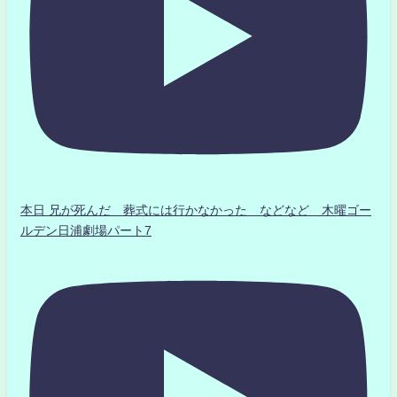
本日 兄が死んだ 葬式には行かなかった などなど 木曜ゴー
ルデン日浦劇場パート7