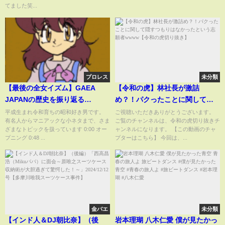
てました笑...
プロレス
未分類
【最後の全女イズム】GAEA
【令和の虎】林社長が激詰
JAPANの歴史を振り返る
め？！パクったことに関して隠
【GAEAISM】
すつもりはなかったという志願
平成生まれ令和育ちの昭和好き男です。
ご視聴いただきありがとうございます。
有名人からマニアックな小ネタまで、さま
ご覧のチャンネルは、令和の虎切り抜きチ
者wwww【令和の虎切り抜き】
ざまなトピックを扱っています 0:00 オー
ャンネルになります。 【この動画のチャ
プニング 0:48 ...
プターはこちら】 今回は、...
金バエ
未分類
【インド人＆DJ朝比奈】（後
岩本理瑚 八木仁愛 僕が見たかっ