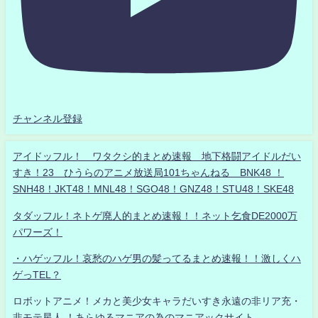
チャンネル登録
アイドッフル！ ワタクシ的まとめ速報 地下格闘アイドルだい
すき！23 ひうらのアニメ放送局101ちゃんねる BNK48 ！
SNH48！JKT48！MNL48！SGO48！GNZ48！STU48！SKE48
タダッフル！ネトゲ廃人的まとめ速報！！ネット乞食DE2000万
パワーズ！
・ハゲッフル！哀愁のハゲ男の髪ってるまとめ速報！！激しくハ
ゲっTEL？
ロボットアニメ！メカと美少女キャラだいすき永遠の非リア充・
非モテ星人 ！あらゆるマニアの為のマニアックサイト