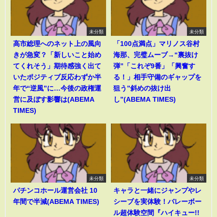
未分類
未分類
高市総理へのネット上の風向
「100点満点」マリノス谷村
きが急変？「新しいこと始め
海那、完璧ムーブ→“裏抜け
てくれそう」期待感強く出て
弾”「これぞ9番」「興奮す
いたポジティブ反応わずか半
る！」相手守備のギャップを
年で“逆風”に…今後の政権運
狙う”斜めの抜け出
営に及ぼす影響は(ABEMA
し”(ABEMA TIMES)
TIMES)
未分類
未分類
パチンコホール運営会社 10
キャラと一緒にジャンプやレ
年間で半減(ABEMA TIMES)
シーブを実体験！バレーボー
ル超体験空間『ハイキュー!!