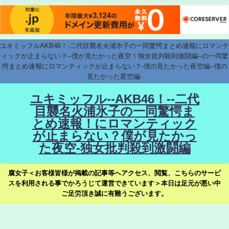
ユキミッフルAKB46！-二代目襲名火浦氷子の一同驚愕まとめ速報にロマンテ
ィックが止まらない？--僕が見たかった夜空！独女批判殺到激闘編--の一同驚
愕まとめ速報にロマンティックが止まらない？-僕の見たかった夜空編--僕の
見たかった星空編-
ユキミッフル--AKB46！--二代
目襲名火浦氷子の一同驚愕ま
とめ速報！にロマンティック
が止まらない？僕が見たかっ
た夜空-独女批判殺到激闘編
腐女子＜お客様皆様が掲載の記事等へアクセス、閲覧、こちらのサービ
スを利用される事でかろうじて運営できています＞本日は足元が悪い中
ご足労頂き誠に有難うございます。