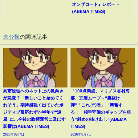
オンザコート』レポート
(ABEMA TIMES)
未分類
の関連記事
高市総理へのネット上の風向き
「100点満点」マリノス谷村海
が急変？「新しいこと始めてく
那、完璧ムーブ→“裏抜け
れそう」期待感強く出ていたポ
弾”「これぞ9番」「興奮す
ジティブ反応わずか半年で“逆
る！」相手守備のギャップを狙
風”に…今後の政権運営に及ぼす
う”斜めの抜け出し”(ABEMA
影響は(ABEMA TIMES)
TIMES)
2026年8月7日
2026年8月7日