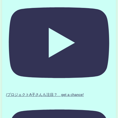
/プロジェクトA子さんも注目？ get a chance!