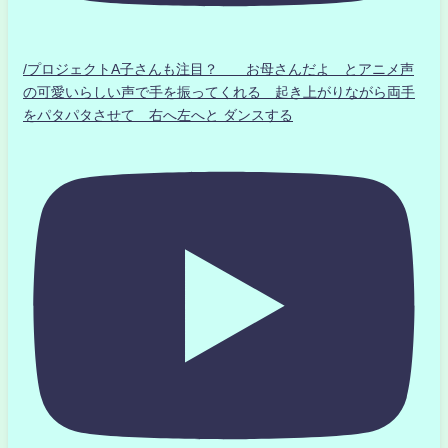
/プロジェクトA子さんも注目？ お母さんだよ とアニメ声
の可愛いらしい声で手を振ってくれる 起き上がりながら両手
をパタパタさせて 右へ左へと ダンスする