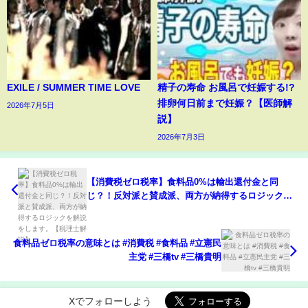
EXILE / SUMMER TIME LOVE
精子の寿命 お風呂で妊娠する!?
排卵何日前まで妊娠？【医師解
2026年7月5日
説】
2026年7月3日
【消費税ゼロ税率】食料品0%は輸出還付金と同
じ？！反対派と賛成派、両方が納得するロジックを
解説をします。【税理士解説】
食料品ゼロ税率の意味とは #消費税 #食料品 #立憲民
主党 #三橋tv #三橋貴明
Xでフォローしよう