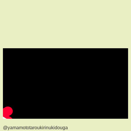
@yamamototaroukirinukidouga