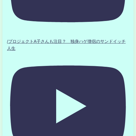
/プロジェクトA子さんも注目？ 独身ハゲ僧侶のサンドイッチ
人生