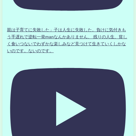
親は子育てに失敗した」子は人生に失敗した。負けに気付きも
う手遅れで逆転一発manなんかありません、 残りの人生、貧し
く食いつないでわずかな楽しみなど見つけて生きていくしかな
いのです。ないのです。