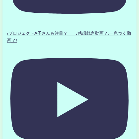
/プロジェクトA子さんも注目？ /感想戯言動画？.一息つく動
画？/