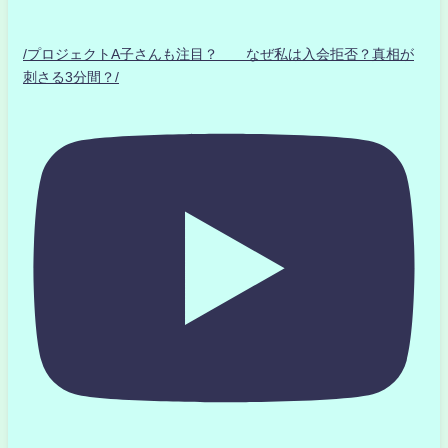
/プロジェクトA子さんも注目？ なぜ私は入会拒否？真相が
刺さる3分間？/