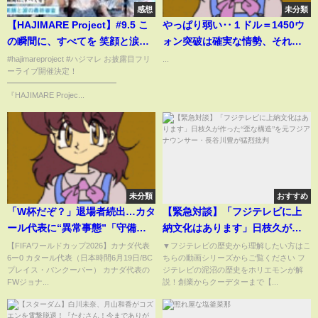
感想
未分類
【HAJIMARE Project】#9.5 こ
やっぱり弱い‥１ドル＝1450ウ
の瞬間に、すべてを 笑顔と涙の
ォン突破は確実な情勢、それ以
最終審査
上ならいよいよ‥ by 榊淳司
#hajimareproject #ハジマレ お披露目フリ
...
ーライブ開催決定！
━━━━━━━━━━━━━━
『HAJIMARE Projec...
未分類
おすすめ
「W杯だぞ？」退場者続出…カタ
【緊急対談】「フジテレビに上
ール代表に“異常事態”「守備ズ
納文化はあります」日枝久が作
タボロやん」「点差離れてボロ
った“歪な構造”を元フジアナウ
【FIFAワールドカップ2026】カナダ代表
▼フジテレビの歴史から理解したい方はこ
6ー0 カタール代表（日本時間6月19日/BC
ちらの動画シリーズからご覧ください フ
ボロ」カナダ代表FW、DFごとゴ
ンサー・長谷川豊が猛烈批判
プレイス・バンクーバー） カナダ代表の
ジテレビの泥沼の歴史をホリエモンが解
ールに叩き込む一撃(ABEMA
FWジョナ...
説！創業からクーデターまで【...
TIMES)