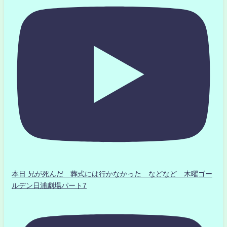
本日 兄が死んだ 葬式には行かなかった などなど 木曜ゴー
ルデン日浦劇場パート7