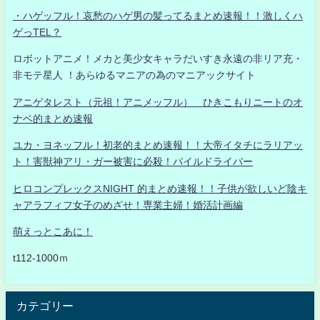
・ハゲッフル！哀愁のハゲ男の髪ってるまとめ速報！！激しくハ
ゲっTEL？
ロボットアニメ！メカと美少女キャラだいすき永遠の非リア充・
非モテ星人 ！あらゆるマニアの為のマニアックサイト
アニゲタレスト（元祖！アニメッフル） ひきこもりニートのオ
ナベ的まとめ速報
ユカ・ヨネッフル！初老的まとめ速報！！大帝イタチにラリアッ
ト！害獣神アリ・ガー被害に必殺！パイルドライバー
ヒロコンプレックスNIGHT 的まとめ速報！！子供が欲しいど陰キ
ャアラフィフ女子のめざせ！専業主婦！婚活計画編
萌えっとこあに！
t112-1000ｍ
カテゴリー