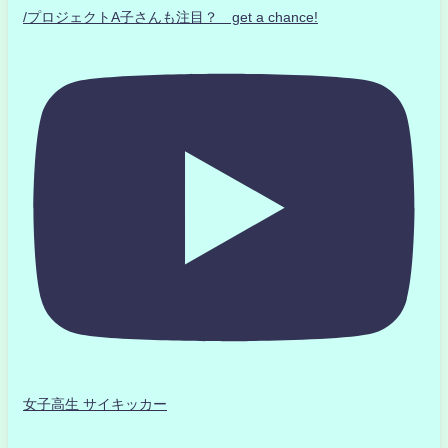
/プロジェクトA子さんも注目？ get a chance!
女子高生 サイキッカー