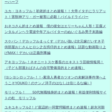
ーハーフ
ユカ・ヨネッフル！初老的まとめ速報！！大帝イタチにラリアッ
ト！害獣神アリ・ガー被害に必殺！パイルドライバー
おネコさん的まとめ速報 僕の彼女はエリーちゃん人形！豆腐メ
ンタルメンヘラ電波中年アルバイターのぬいぐるみ男子末路編
スケバン！デカッフルまっくす（デカい強い2次元嫁だいすき子
供部屋おじさんヒロシ之古惑仔的まとめ速報）話題な動画取り上
げMAX！デカいは正義刑事編
アキヨッフル-！ネオニートスケ番長のエキストラ芸能情報局！
（子ども部屋おばさんの自宅警備員的まとめ速報）
[ヨシヨシロッフル-！！-素浪人勇者カツオンの未解決事件簿へよ
うこそYOUKO！のナンノ洋子のはなしは信じるな編）]
モリッフル！ 50代無職独身的まとめ速報！有益便利情報サイ
トの杜 モリッフル
ユキユキッフル2！ど底辺的一同驚愕騒然まとめ速報！超氷河期