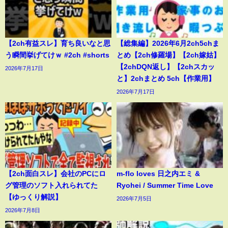
【2ch有益スレ】育ち良いなと思
【総集編】2026年6月2ch5chま
う瞬間挙げてけｗ #2ch #shorts
とめ【2ch修羅場】【2ch嫁姑】
【2chDQN返し】【2chスカッ
2026年7月17日
と】2chまとめ 5ch【作業用】
2026年7月17日
【2ch面白スレ】会社のPCにロ
m-flo loves 日之内エミ &
グ管理のソフト入れられてた
Ryohei / Summer Time Love
【ゆっくり解説】
2026年7月5日
2026年7月8日