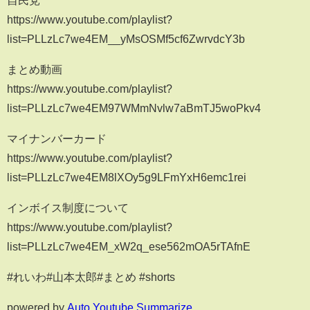
自民党
https://www.youtube.com/playlist?
list=PLLzLc7we4EM__yMsOSMf5cf6ZwrvdcY3b
まとめ動画
https://www.youtube.com/playlist?
list=PLLzLc7we4EM97WMmNvlw7aBmTJ5woPkv4
マイナンバーカード
https://www.youtube.com/playlist?
list=PLLzLc7we4EM8lXOy5g9LFmYxH6emc1rei
インボイス制度について
https://www.youtube.com/playlist?
list=PLLzLc7we4EM_xW2q_ese562mOA5rTAfnE
#れいわ#山本太郎#まとめ #shorts
powered by
Auto Youtube Summarize