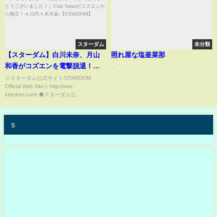
スターダム
未分類
【スターダム】白川未奈、月山
照れ屋な塩釜菜那
和香がコズエンを電撃脱退！
...
『たむさん！今までありがとう
☆スターダム公式サイト/STARDOM
Official Web Site☆ http://wwr-
ございました！』Club Venusが
stardom.com/ ◆スターダム公...
コズエンから独立！-4.15代々木
大会-【STARDOM】
s