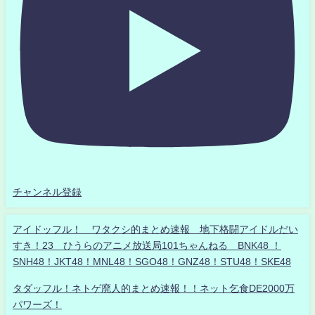
チャンネル登録
アイドッフル！ ワタクシ的まとめ速報 地下格闘アイドルだい
すき！23 ひうらのアニメ放送局101ちゃんねる BNK48 ！
SNH48！JKT48！MNL48！SGO48！GNZ48！STU48！SKE48
タダッフル！ネトゲ廃人的まとめ速報！！ネット乞食DE2000万
パワーズ！