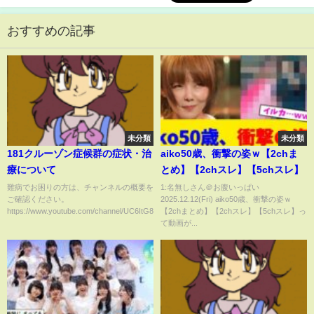
おすすめの記事
未分類
未分類
181クルーゾン症候群の症状・治
aiko50歳、衝撃の姿ｗ【2chま
療について
とめ】【2chスレ】【5chスレ】
難病でお困りの方は、チャンネルの概要を
1:名無しさん＠お腹いっぱい
ご確認ください。
2025.12.12(Fri) aiko50歳、衝撃の姿ｗ
https://www.youtube.com/channel/UC6ItG8KEu...
【2chまとめ】【2chスレ】【5chスレ】っ
て動画が...