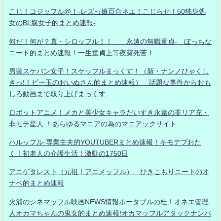
こじ！コジッフル@！-レズっ娘百合ネエ！こじらせ！50独身処
女のBL腐女子的まとめ速報-
何だ！何が？真・シロッフル！！ 永遠の無職童貞- ぼっちな
ニート的まとめ速報！一生童貞上等夜露死苦！
男装スケバン女子！スケッフルまっくす！（新・ナンノひゃくし
きっ!！ビー玉のおいぬさん的まとめ速報） 話題な事件からおも
しろ動画まで取り上げまっくす
ロボットアニメ！メカと美少女キャラだいすき永遠の非リア充・
非モテ星人 ！あらゆるマニアの為のマニアックサイト
ハルッフル-専業主夫的YOUTUBERまとめ速報！キモデブおた
く！初老人の介護生活！激動の1750日
アニゲタレスト（元祖！アニメッフル） ひきこもりニートのオ
ナベ的まとめ速報
火浦のシネマッフル映画NEWS情報ポータブルの杜！オネエ管理
人オカマちゃんの鬼女的まとめ速報!オカマッフルアタックナンバ