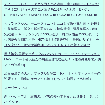
アイドッフル！ ワタクシ的まとめ速報 地下格闘アイドルだい
すき！23 ひうらのアニメ放送局101ちゃんねる BNK48 ！
SNH48！JKT48！MNL48！SGO48！GNZ48！STU48！SKE48
ヒウラッフルのハーニーフィニッシュゴミ屋敷補完計画 ＜必殺！
生前整理人！孤立し孤独死からの～特殊清掃・遺品整理への道F
完結編＞ キャッシング計1500万返済：厨二病借金3500万円！う
つ病統合失調症14年生HKT46！！9期研究生、最後のサイト！全
米が泣いた！認知症鬱病60代のラストサイト絶賛！公開中
魔法熟女/美魔女ッ娘メグみみちゃんのニートッフルステーション
MAX！ ニート仙人仙女の映画三昧老後生活！（無職孤独居老人的
まとめ速報Z)]
乙女系腐男子のオカマッフルMAX2- FX！オ・カマトレーダーの
逆襲！！ 極道のオカマたち編（おもしろ動画まとめ速報）
スーパーウンコ！
新・ハゲッフル！哀愁のハゲ男の髪ってるまとめ速報！！激しく
ハゲっTEL？