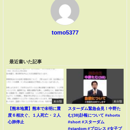
tomo5377
最近書いた記事
未分類
未分類
【熊本地震】熊本で未明に震
スターダム緊急会見！中野た
度６相次ぐ、１人死亡・２人
む(38)訃報について #shorts
心肺停止
#short #スターダム
#stardom #プロレス #女子プ