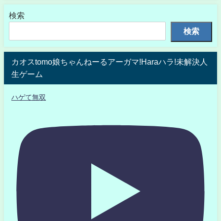
検索
検索
カオスtomo娘ちゃんねーるアーガマ!Haraハラ!未解決人
生ゲーム
ハゲて無双