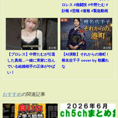
ロレス #格闘技 #中野たむ #
訃報 #悲報 #速報 #緊急動画
未分類
未分類
【プロレス】中野たむが引退
【AI演歌】それからの港町 /
した真相…一緒に実家に住ん
椎名佐千子 cover by 朝霧れ
でいる結婚相手の正体がやば
な
い！
おすすめ
の関連記事