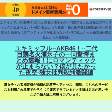
ユキミッフルAKB46！-二代目襲名火浦氷子の一同驚愕まとめ速報にロマンテ
ィックが止まらない？--僕が見たかった夜空！独女批判殺到激闘編--の一同驚
愕まとめ速報にロマンティックが止まらない？-僕の見たかった夜空編--僕の
見たかった星空編-
ユキミッフル--AKB46！--二代
目襲名火浦氷子の一同驚愕ま
とめ速報！にロマンティック
が止まらない？僕が見たかっ
た夜空-独女批判殺到激闘編
腐女子＜お客様皆様が掲載の記事等へアクセス、閲覧、こちらのサービ
スを利用される事でかろうじて運営できています＞本日は足元が悪い中
ご足労頂き誠に有難うございます。