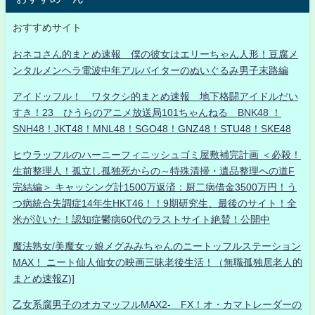
おすすめサイト
おネコさん的まとめ速報 僕の彼女はエリーちゃん人形！豆腐メ
ンタルメンヘラ電波中年アルバイターのぬいぐるみ男子末路編
アイドッフル！ ワタクシ的まとめ速報 地下格闘アイドルだい
すき！23 ひうらのアニメ放送局101ちゃんねる BNK48 ！
SNH48！JKT48！MNL48！SGO48！GNZ48！STU48！SKE48
ヒウラッフルのハーニーフィニッシュゴミ屋敷補完計画 ＜必殺！
生前整理人！孤立し孤独死からの～特殊清掃・遺品整理への道F
完結編＞ キャッシング計1500万返済：厨二病借金3500万円！う
つ病統合失調症14年生HKT46！！9期研究生、最後のサイト！全
米が泣いた！認知症鬱病60代のラストサイト絶賛！公開中
魔法熟女/美魔女ッ娘メグみみちゃんのニートッフルステーション
MAX！ ニート仙人仙女の映画三昧老後生活！（無職孤独居老人的
まとめ速報Z)]
乙女系腐男子のオカマッフルMAX2- FX！オ・カマトレーダーの