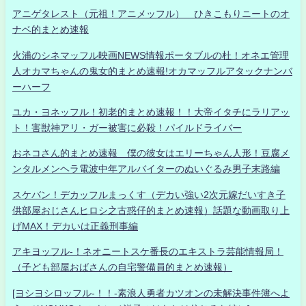
アニゲタレスト（元祖！アニメッフル） ひきこもりニートのオ
ナベ的まとめ速報
火浦のシネマッフル映画NEWS情報ポータブルの杜！オネエ管理
人オカマちゃんの鬼女的まとめ速報!オカマッフルアタックナンバ
ーハーフ
ユカ・ヨネッフル！初老的まとめ速報！！大帝イタチにラリアッ
ト！害獣神アリ・ガー被害に必殺！パイルドライバー
おネコさん的まとめ速報 僕の彼女はエリーちゃん人形！豆腐メ
ンタルメンヘラ電波中年アルバイターのぬいぐるみ男子末路編
スケバン！デカッフルまっくす（デカい強い2次元嫁だいすき子
供部屋おじさんヒロシ之古惑仔的まとめ速報）話題な動画取り上
げMAX！デカいは正義刑事編
アキヨッフル-！ネオニートスケ番長のエキストラ芸能情報局！
（子ども部屋おばさんの自宅警備員的まとめ速報）
[ヨシヨシロッフル-！！-素浪人勇者カツオンの未解決事件簿へよ