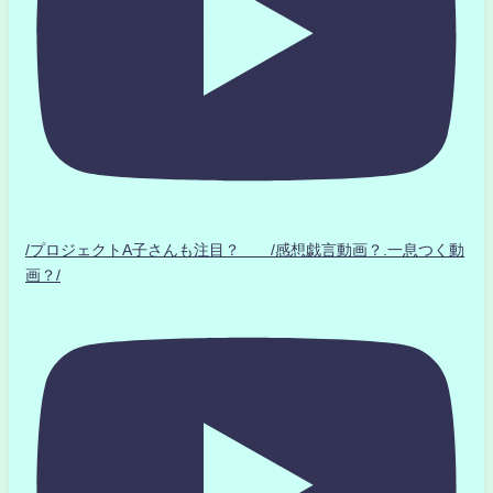
/プロジェクトA子さんも注目？ /感想戯言動画？.一息つく動
画？/