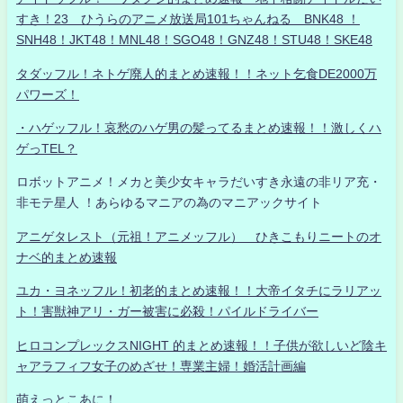
すき！23 ひうらのアニメ放送局101ちゃんねる BNK48 ！
SNH48！JKT48！MNL48！SGO48！GNZ48！STU48！SKE48
タダッフル！ネトゲ廃人的まとめ速報！！ネット乞食DE2000万
パワーズ！
・ハゲッフル！哀愁のハゲ男の髪ってるまとめ速報！！激しくハ
ゲっTEL？
ロボットアニメ！メカと美少女キャラだいすき永遠の非リア充・
非モテ星人 ！あらゆるマニアの為のマニアックサイト
アニゲタレスト（元祖！アニメッフル） ひきこもりニートのオ
ナベ的まとめ速報
ユカ・ヨネッフル！初老的まとめ速報！！大帝イタチにラリアッ
ト！害獣神アリ・ガー被害に必殺！パイルドライバー
ヒロコンプレックスNIGHT 的まとめ速報！！子供が欲しいど陰キ
ャアラフィフ女子のめざせ！専業主婦！婚活計画編
萌えっとこあに！