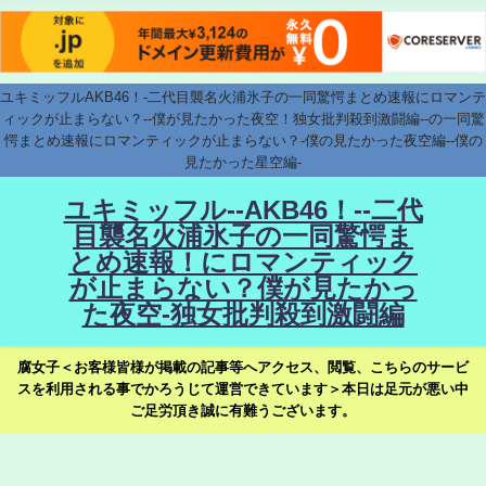
ユキミッフルAKB46！-二代目襲名火浦氷子の一同驚愕まとめ速報にロマンテ
ィックが止まらない？--僕が見たかった夜空！独女批判殺到激闘編--の一同驚
愕まとめ速報にロマンティックが止まらない？-僕の見たかった夜空編--僕の
見たかった星空編-
ユキミッフル--AKB46！--二代
目襲名火浦氷子の一同驚愕ま
とめ速報！にロマンティック
が止まらない？僕が見たかっ
た夜空-独女批判殺到激闘編
腐女子＜お客様皆様が掲載の記事等へアクセス、閲覧、こちらのサービ
スを利用される事でかろうじて運営できています＞本日は足元が悪い中
ご足労頂き誠に有難うございます。