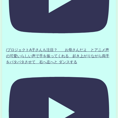
/プロジェクトA子さんも注目？ お母さんだよ とアニメ声
の可愛いらしい声で手を振ってくれる 起き上がりながら両手
をパタパタさせて 右へ左へと ダンスする