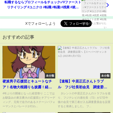
転職するならプロフィールをチェック✅#ファースト
リテイリング #ユニクロ #転職 #転勤 #残業 #就職 #
ホワイト企業 #転職活動中の人と繋がりたい
Xでフォローしよう
おすすめの記事
未分類
未分類
硬派男子応援団とキュートなチ
【速報】中居正広さんトラブ
ア！名物大根踊りも披露！経堂
ル フジ社長初会見 調査委設
まつり2023
置へ【スーパーJチャンネル】
4年ぶりの開催となった経堂祭り ここでは
タレントの中居正広さんのトラブルを巡
お馴染みの東京農大の応援団とチアリーデ
り、フジテレビの港社長（72）が17日午
(2025年1月17日)
ィング、元気で迫力のあるステージパフォ
後の会見で第三者が入る調査委員会を設置
ーマンスとパレードが行わ...
すると発表しました。 フ...