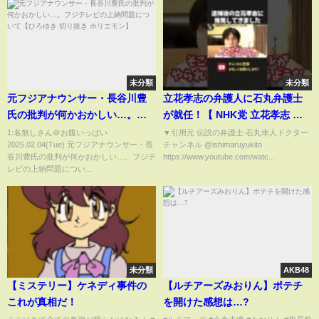
未分類
未分類
元フジアナウンサー・長谷川豊
立花孝志の弁護人に石丸弁護士
氏の批判が何かおかしい…。フ
が就任！【 NHK党 立花孝志 切
ジテレビの上納問題について
り抜き】石丸幸人
1:名無しさん＠お腹いっぱい
▼引用元 伝説の弁護士 石丸幸人ドクター
2025.02.04(Tue) 元フジアナウンサー・長
チャンネル @ishimaruyukito
【ひろゆき 切り抜き ホリエモ
谷川豊氏の批判が何かおかしい…。フジテ
https://www.youtube.com/watc...
ン】
レビの上納問題につい...
未分類
AKB48
【ミステリー】ケネディ事件の
【ルチアーズみおりん】ポテチ
これが真相だ！
を開けた感想は…?