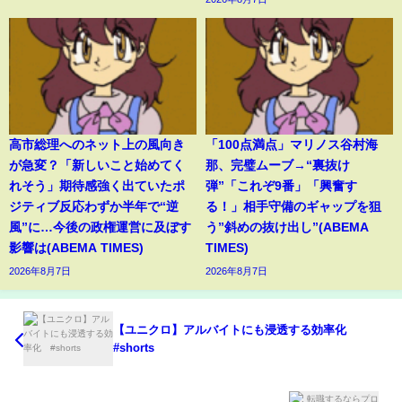
高市総理へのネット上の風向き
「100点満点」マリノス谷村海
が急変？「新しいこと始めてく
那、完璧ムーブ→“裏抜け
れそう」期待感強く出ていたポ
弾”「これぞ9番」「興奮す
ジティブ反応わずか半年で“逆
る！」相手守備のギャップを狙
風”に…今後の政権運営に及ぼす
う”斜めの抜け出し”(ABEMA
影響は(ABEMA TIMES)
TIMES)
2026年8月7日
2026年8月7日
【ユニクロ】アルバイトにも浸透する効率化
#shorts