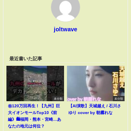
joltwave
最近書いた記事
未分類
未分類
㊗️120万回再生！【九州】巨
【AI演歌】天城越え / 石川さ
大イオンモールTop10《前
ゆり cover by 朝霧れな
編》🛍️福岡・熊本・宮崎…あ
なたの地元は何位？