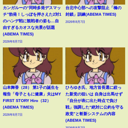
カンガルーの“同時多発デスマッ
台北中心部への攻撃阻止「橋の
チ”勃発！しっぽを押さえた2対1
封鎖」訓練(ABEMA TIMES)
のハンデ戦に観戦者の姿も…自
2026年8月7日
由すぎるカオスな光景が話題
(ABEMA TIMES)
2026年8月7日
山本舞香（28） 第1子の誕生を
ひろゆき氏、地方首長選に絞っ
報告「母子ともに健康」夫はMY
た新党の狙いは 自身は出馬せず
FIRST STORY Hiro（32）
「自分が表に出た時点で負け
(ABEMA TIMES)
戦」強調した“絶対に公約を守る
政党”と斬新システムの内容
2026年8月7日
(ABEMA TIMES)
2026年8月7日