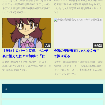
ここにきて全ての真相が明らかになる！ #
#ルチアーズ #小倉未織 #みおりん #指原莉
ケネディ大統領#暗殺事件#ミステリー#ケ
乃 #前田敦子 #小嶋陽菜 #高橋みなみ #丸
ネディ大統領暗殺事件#事件#都市伝説#エ
山ひなた #大賀彩姫 #近藤沙樹 #ドキュメ
レガンス#恐怖#ブー...
ント...
文化
未分類
【波紋】ロバーツ監督、ベンチ
今週の安納蒼衣ちゃんを２分半
裏に消えた佐々木朗希に「仕事
で振り返る
に戻れ」と諭す…
c_img_param=; c_img_param=; 1: 以下、
僕青のTikTok新番組「僕青青春学園！放課
名無しにかわりましてネギ速がお送りしま
後は楽しまナイト！」（2025年6月6日配
す 2025/04/01(火) 0...
信分；第３回）より、安納蒼衣ちゃんの出
演シーンを２分半...
s