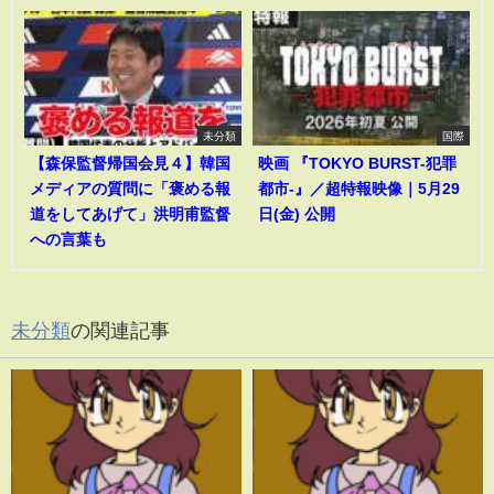
未分類
国際
【森保監督帰国会見４】韓国
映画 『TOKYO BURST-犯罪
メディアの質問に「褒める報
都市-』／超特報映像｜5月29
道をしてあげて」洪明甫監督
日(金) 公開
への言葉も
未分類
の関連記事