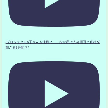
/プロジェクトA子さんも注目？ なぜ私は入会拒否？真相が
刺さる3分間？/