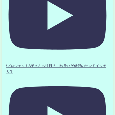
/プロジェクトA子さんも注目？ 独身ハゲ僧侶のサンドイッチ
人生