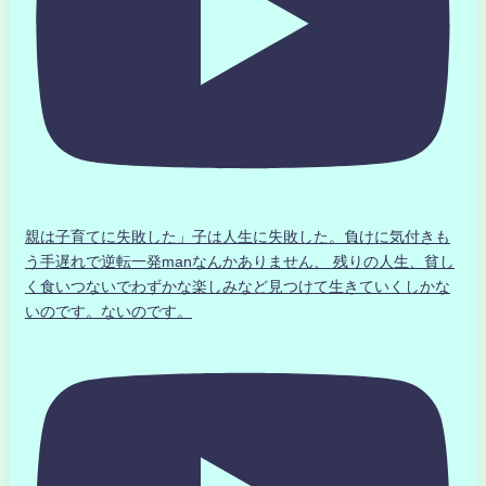
親は子育てに失敗した」子は人生に失敗した。負けに気付きも
う手遅れで逆転一発manなんかありません、 残りの人生、貧し
く食いつないでわずかな楽しみなど見つけて生きていくしかな
いのです。ないのです。