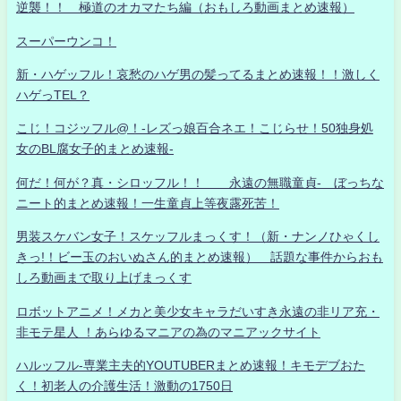
逆襲！！ 極道のオカマたち編（おもしろ動画まとめ速報）
スーパーウンコ！
新・ハゲッフル！哀愁のハゲ男の髪ってるまとめ速報！！激しく
ハゲっTEL？
こじ！コジッフル@！-レズっ娘百合ネエ！こじらせ！50独身処
女のBL腐女子的まとめ速報-
何だ！何が？真・シロッフル！！ 永遠の無職童貞- ぼっちな
ニート的まとめ速報！一生童貞上等夜露死苦！
男装スケバン女子！スケッフルまっくす！（新・ナンノひゃくし
きっ!！ビー玉のおいぬさん的まとめ速報） 話題な事件からおも
しろ動画まで取り上げまっくす
ロボットアニメ！メカと美少女キャラだいすき永遠の非リア充・
非モテ星人 ！あらゆるマニアの為のマニアックサイト
ハルッフル-専業主夫的YOUTUBERまとめ速報！キモデブおた
く！初老人の介護生活！激動の1750日