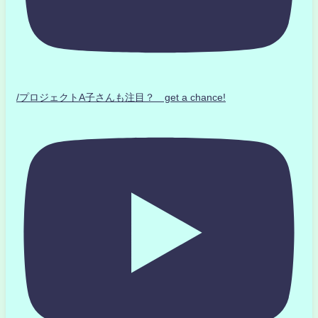
/プロジェクトA子さんも注目？ get a chance!