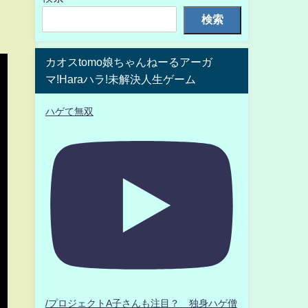
検索
カオスtomo娘ちゃんねーるアーガ
マ!Haraハラ!未解決人生ゲーム
ハゲて無双
/プロジェクトA子さんも注目？ 独身ハゲ僧