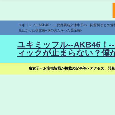
ユキミッフルAKB46！-二代目襲名火浦氷子の一同驚愕まとめ
見たかった夜空編--僕の見たかった星空編-
ユキミッフル--AKB46
ィックが止まらない？僕が
腐女子＜お客様皆様が掲載の記事等へアクセス、閲覧