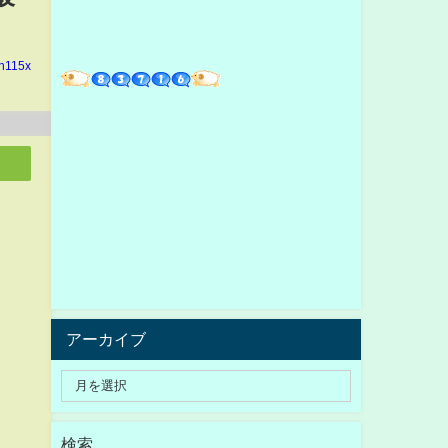
in115x
アーカイブ
検索