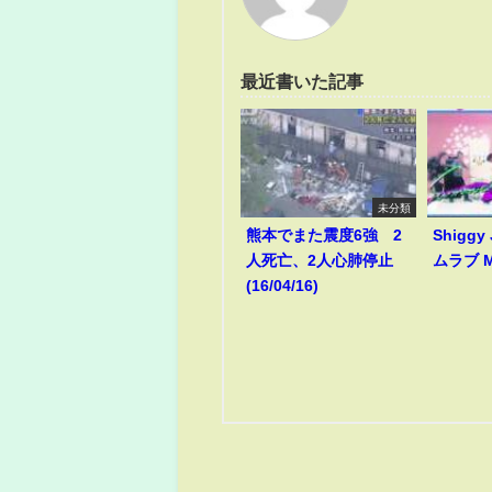
最近書いた記事
未分類
熊本でまた震度6強 2
Shiggy
人死亡、2人心肺停止
ムラブ M
(16/04/16)