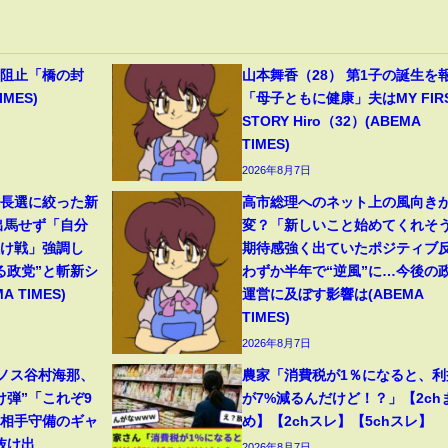
撃阻止「橋の封
山本舞香（28） 第1子の誕生を
MES)
「母子ともに健康」夫はMY FIR
STORY Hiro（32）(ABEMA
TIMES)
2026年8月7日
首長選に絞った新
高市総理へのネット上の風向き
出馬せず「自分
変？「新しいこと始めてくれそ
負け戦」強調し
期待感強く出ていたポジティブ
る政党”と斬新シ
わずか半年で“逆風”に…今後の
 TIMES)
運営に及ぼす影響は(ABEMA
TIMES)
2026年8月7日
リノス谷村海那、
農家「消費税が1％になると、利
け弾”「これぞ9
が7%減るんだけど！？」【2ch
」相手守備のギャ
め】【2chスレ】【5chスレ】
抜け出
2026年8月7日