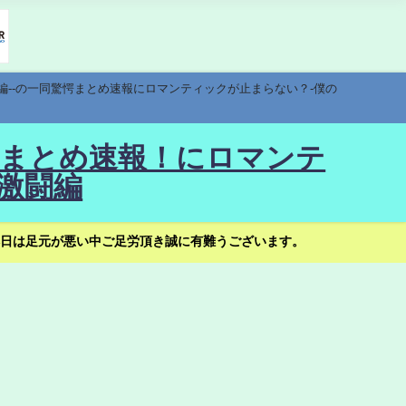
編--の一同驚愕まとめ速報にロマンティックが止まらない？-僕の
驚愕まとめ速報！にロマンテ
激闘編
日は足元が悪い中ご足労頂き誠に有難うございます。