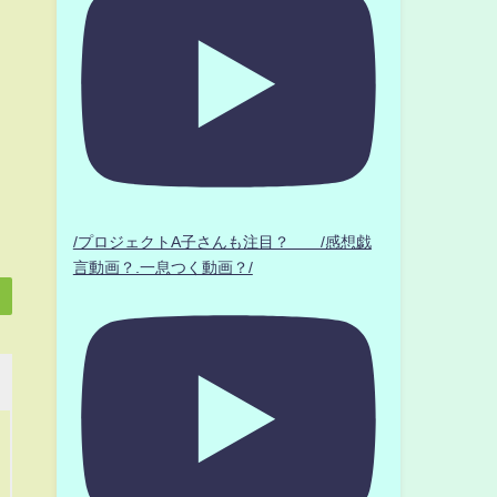
/プロジェクトA子さんも注目？ /感想戯
言動画？.一息つく動画？/