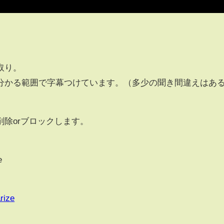
取り。
分かる範囲で字幕つけています。（多少の聞き間違えはあ
除orブロックします。
e
rize