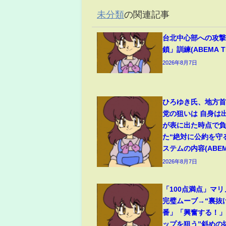
未分類
の関連記事
台北中心部への攻
鎖」訓練(ABEMA TI
2026年8月7日
ひろゆき氏、地方
党の狙いは 自身は
が表に出た時点で
た“絶対に公約を守
ステムの内容(ABEMA
2026年8月7日
「100点満点」マ
完璧ムーブ→“裏抜
番」「興奮する！
ップを狙う”斜めの