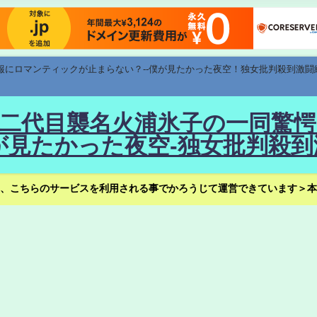
速報にロマンティックが止まらない？--僕が見たかった夜空！独女批判殺到激闘
！--二代目襲名火浦氷子の一同
見たかった夜空-独女批判殺到
、こちらのサービスを利用される事でかろうじて運営できています＞本