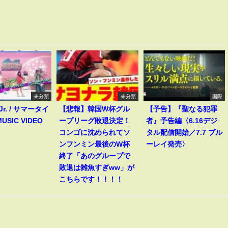
未分類
未分類
国際
 Jr. / サマータイ
【悲報】韓国W杯グル
【予告】『聖なる犯罪
USIC VIDEO
ープリーグ敗退決定！
者』予告編〈6.16デジ
コンゴに沈められてソ
タル配信開始／7.7 ブル
ンフンミン最後のW杯
ーレイ発売〉
終了「あのグループで
敗退は雑魚すぎww」が
こちらです！！！！