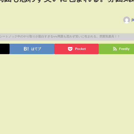
j
はてブ
Pocket
Feedly