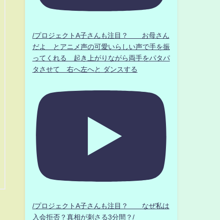
/プロジェクトA子さんも注目？ お母さん
だよ とアニメ声の可愛いらしい声で手を振
ってくれる 起き上がりながら両手をパタパ
タさせて 右へ左へと ダンスする
/プロジェクトA子さんも注目？ なぜ私は
入会拒否？真相が刺さる3分間？/