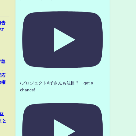
報告
ST
が急
う」
反応
政権
/プロジェクトA子さんも注目？ get a
chance!
益
まと