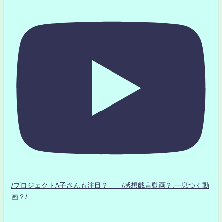
/プロジェクトA子さんも注目？ /感想戯言動画？.一息つく動
画？/