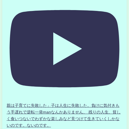
親は子育てに失敗した」子は人生に失敗した。負けに気付きも
う手遅れで逆転一発manなんかありません、 残りの人生、貧し
く食いつないでわずかな楽しみなど見つけて生きていくしかな
いのです。ないのです。