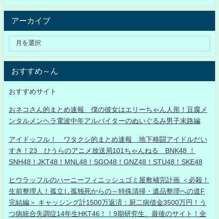
アーカイブ
おすすめ～ん
おすすめサイト
おネコさん的まとめ速報 僕の彼女はエリーちゃん人形！豆腐メ
ンタルメンヘラ電波中年アルバイターのぬいぐるみ男子末路編
アイドッフル！ ワタクシ的まとめ速報 地下格闘アイドルだい
すき！23 ひうらのアニメ放送局101ちゃんねる BNK48 ！
SNH48！JKT48！MNL48！SGO48！GNZ48！STU48！SKE48
ヒウラッフルのハーニーフィニッシュゴミ屋敷補完計画 ＜必殺！
生前整理人！孤立し孤独死からの～特殊清掃・遺品整理への道F
完結編＞ キャッシング計1500万返済：厨二病借金3500万円！う
つ病統合失調症14年生HKT46！！9期研究生、最後のサイト！全