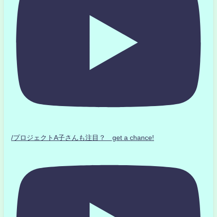
/プロジェクトA子さんも注目？ get a chance!