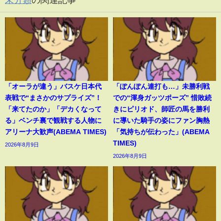
「オーラが違う」バスケ日本代
「ぽんぽん連打も…」未勝利戦
表戦で“まさかのサプライズ”！
での“渾身ガッツポーズ” 惜敗続
「来てたのか」「デカくなって
きにピリオド、師匠の馬を勝利
る」ベンチ裏で観戦する人物に
に導いた騎手の姿にファン胸熱
アリーナ大歓声(ABEMA TIMES)
「気持ちが伝わった」(ABEMA
TIMES)
2026年8月9日
2026年8月9日