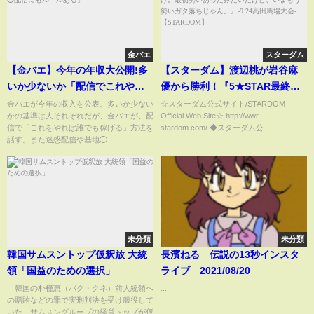
金バエ
スターダム
【金バエ】今年の年収大公開!多
【スターダム】渡辺桃が岩谷麻
いか少ないか「配信でこれやれ
優から勝利！『5★STAR最終戦
ば誰でも稼げる!」「基地◯配信
なんだっけ葉月だっけ。最初勢
金バエが今年の収入を公表。多いか少ない
☆スターダム公式サイト/STARDOM
かの基準は人それぞれだが、金バエが、配
Official Web Site☆ http://wwr-
にもルールある」
いあったみたいだけど、いまも
信で「これをやれば誰でも稼げる」方法を
stardom.com/ ◆スターダム公...
う勢いガタ落ちじゃん。』-9.24
話す。また迷惑配信や基地◯...
高田馬場大会-【STARDOM】
未分類
未分類
韓国サムスントップ仮釈放 大統
長濱ねる 伝説の13秒インスタ
領「国益のための選択」
ライブ 2021/08/20
韓国の朴槿恵（パク・クネ）前大統領へ
...
の贈賄などの罪で実刑判決を受け服役して
いた、サムスングループの経営トップが仮