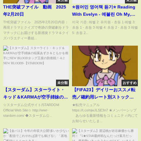
未分類
未分類
THE突破ファイル 動画 2025
⭐️원어민 영어책 듣기⭐️ Reading
年2月20日
With Evelyn - 에블린 Oh My,
Pumpkin Pie! 원어민이 읽어주
THE突破ファイル 2025年2月20日内容：
미국 기준: 레벨 2: 유치원 - 초등 1 레벨 3:
再現ドラマとクイズで奇跡の突破劇をドラ
초등 1 - 초등 3 레벨 4: 초등 2 - 초등 3 레벨
는 동화 | 레벨 2 기초? | 들으면서
マチックにお届けする新感覚ドラマ＆クイ
5: 초등 2...
공부하기
ズバラエティー番組...
未分類
おすすめ
【スターダム】スターライト・
【FIFA23】デイリーおススメ転
キッド＆KARMAが空手姉妹の稲
売／確約用レート別ストック！
葉あずさ＆ともかを相手にNEW
仕込みラインもご紹介！
☆スターダム公式サイト/STARDOM
★転売マニュアル
Official Web Site☆ http://wwr-
https://t.co/njwJLSE3n7 ★メンバーシップ
BLOODタッグ王座の防衛
【FUT】
stardom.com/ ◆スターダム公...
あらゆる最新情報をコミュニティ内にて
戦！-6.2 NEW BLOOD9-
お知らせいたしま...
【STARDOM】