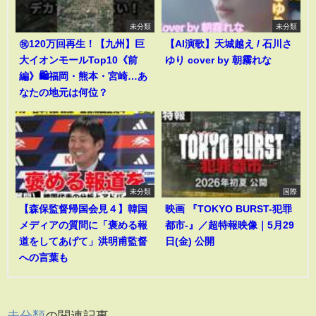
未分類
未分類
㊗️120万回再生！【九州】巨
【AI演歌】天城越え / 石川さ
大イオンモールTop10《前
ゆり cover by 朝霧れな
編》🛍️福岡・熊本・宮崎…あ
なたの地元は何位？
未分類
国際
【森保監督帰国会見４】韓国
映画 『TOKYO BURST-犯罪
メディアの質問に「褒める報
都市-』／超特報映像｜5月29
道をしてあげて」洪明甫監督
日(金) 公開
への言葉も
未分類
の関連記事