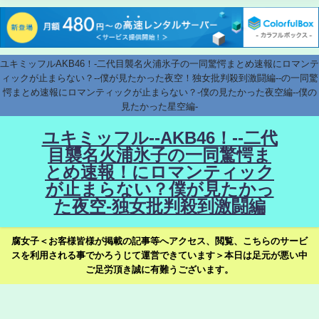
ユキミッフルAKB46！-二代目襲名火浦氷子の一同驚愕まとめ速報にロマンテ
ィックが止まらない？--僕が見たかった夜空！独女批判殺到激闘編--の一同驚
愕まとめ速報にロマンティックが止まらない？-僕の見たかった夜空編--僕の
見たかった星空編-
ユキミッフル--AKB46！--二代
目襲名火浦氷子の一同驚愕ま
とめ速報！にロマンティック
が止まらない？僕が見たかっ
た夜空-独女批判殺到激闘編
腐女子＜お客様皆様が掲載の記事等へアクセス、閲覧、こちらのサービ
スを利用される事でかろうじて運営できています＞本日は足元が悪い中
ご足労頂き誠に有難うございます。