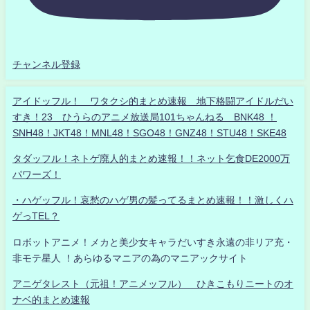
チャンネル登録
アイドッフル！ ワタクシ的まとめ速報 地下格闘アイドルだい
すき！23 ひうらのアニメ放送局101ちゃんねる BNK48 ！
SNH48！JKT48！MNL48！SGO48！GNZ48！STU48！SKE48
タダッフル！ネトゲ廃人的まとめ速報！！ネット乞食DE2000万
パワーズ！
・ハゲッフル！哀愁のハゲ男の髪ってるまとめ速報！！激しくハ
ゲっTEL？
ロボットアニメ！メカと美少女キャラだいすき永遠の非リア充・
非モテ星人 ！あらゆるマニアの為のマニアックサイト
アニゲタレスト（元祖！アニメッフル） ひきこもりニートのオ
ナベ的まとめ速報