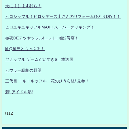
天にまします我ら！
ヒロシッフル！ヒロシデース山さんのリフォームひとりDIY！！
ヒロユキユキッフルMAX！スーパークッキング！
徹夜DEテツヤッフル!！レトロ館2号店！
剛Q超児ともっふる！
ヤナッフル ゲームだいすき6！放送局
ヒウラー総統の野望
三代目 ユキユキッフル 花のひうら組! 見参！
魁!!アイドル塾!
t112