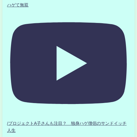
ハゲて無双
/プロジェクトA子さんも注目？ 独身ハゲ僧侶のサンドイッチ
人生