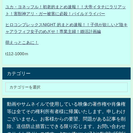
ユカ・ヨネッフル！初老的まとめ速報！！大帝イタチにラリアッ
ト！害獣神アリ・ガー被害に必殺！パイルドライバー
ヒロコンプレックスNIGHT 的まとめ速報！！子供が欲しいど陰キ
ャアラフィフ女子のめざせ！専業主婦！婚活計画編
萌えっとこあに！
t112-1000ｍ
カテゴリー
動画やサムネイルで使用している映像の著作権や肖像権
等は全てその権利所有者様に帰属いたします。申しわけ
ございません。お客様からの要望、問題がある記事を削
除、送信防止措置にできる限り応じます。お問い合わせ