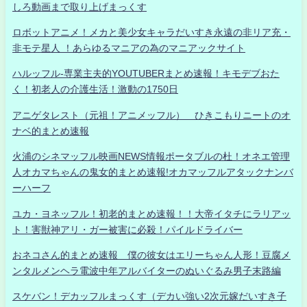
しろ動画まで取り上げまっくす
ロボットアニメ！メカと美少女キャラだいすき永遠の非リア充・
非モテ星人 ！あらゆるマニアの為のマニアックサイト
ハルッフル-専業主夫的YOUTUBERまとめ速報！キモデブおた
く！初老人の介護生活！激動の1750日
アニゲタレスト（元祖！アニメッフル） ひきこもりニートのオ
ナベ的まとめ速報
火浦のシネマッフル映画NEWS情報ポータブルの杜！オネエ管理
人オカマちゃんの鬼女的まとめ速報!オカマッフルアタックナンバ
ーハーフ
ユカ・ヨネッフル！初老的まとめ速報！！大帝イタチにラリアッ
ト！害獣神アリ・ガー被害に必殺！パイルドライバー
おネコさん的まとめ速報 僕の彼女はエリーちゃん人形！豆腐メ
ンタルメンヘラ電波中年アルバイターのぬいぐるみ男子末路編
スケバン！デカッフルまっくす（デカい強い2次元嫁だいすき子