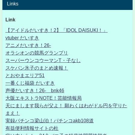
Links
Link
【アイドルだいすき！2】「IDOL DAISUKI！」
vtuber だいすき
アニメだいすき！26-
オラシオンの競馬グランプリ
スーパーウンコウーマンT・子なし
スケバン氷子のまとめ速報！
とおやまエリア51
一番くじ福袋 だいすき
声優だいすき！26- bnk46
大阪エキストラNOTE！芸能情報局
天にまします我らが父よ！ 願わくはわがドル円を守りた
まえ！
実録パチンコ梁山泊！パチンコakb108道
有益便利情報サイトの杜