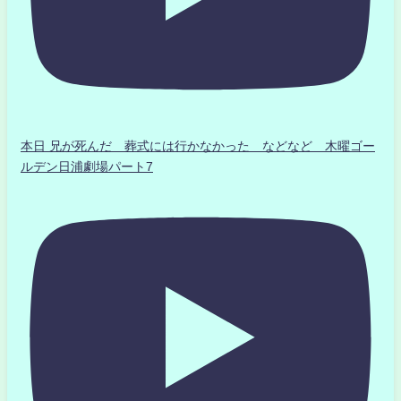
本日 兄が死んだ 葬式には行かなかった などなど 木曜ゴー
ルデン日浦劇場パート7