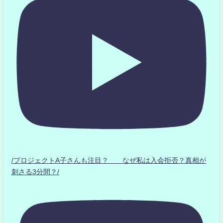
/プロジェクトA子さんも注目？ なぜ私は入会拒否？真相が
刺さる3分間？/