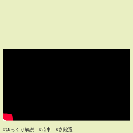
#ゆっくり解説 #時事 #参院選