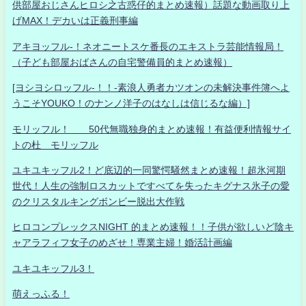
供部屋おじさんヒロシ之古惑仔的まとめ速報）話題な動画取り上
げMAX！デカいは正義刑事編
アキヨッフル-！ネオニートスケ番長のエキストラ芸能情報局！
（子ども部屋おばさんの自宅警備員的まとめ速報）
[ヨシヨシロッフル-！！-素浪人勇者カツオンの未解決事件簿へよ
うこそYOUKO！のナンノ洋子のはなしは信じるな編）]
モリッフル！ 50代無職独身的まとめ速報！有益便利情報サイ
トの杜 モリッフル
ユキユキッフル2！ど底辺的一同驚愕騒然まとめ速報！超氷河期
世代！人生の強制ロスカットですべてを失ったキグナス氷子の愛
のクリスタルキングボンビー脱出大作戦
ヒロコンプレックスNIGHT 的まとめ速報！！子供が欲しいど陰キ
ャアラフィフ女子のめざせ！専業主婦！婚活計画編
ユキユキッフル3！
萌えっふる！