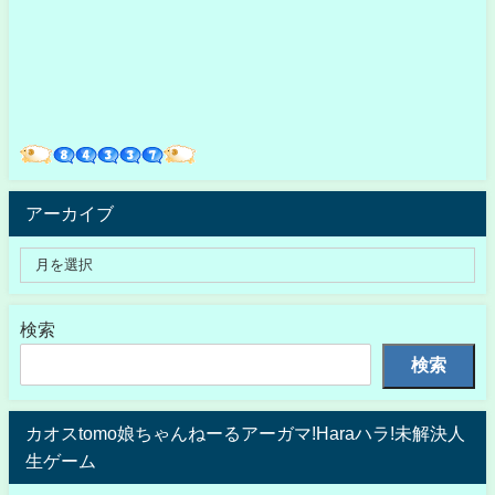
アーカイブ
検索
検索
カオスtomo娘ちゃんねーるアーガマ!Haraハラ!未解決人
生ゲーム