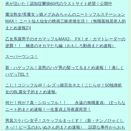
米が泣いた！認知症鬱病60代のラストサイト絶賛！公開中
魔法熟女/美魔女ッ娘メグみみちゃんのニートッフルステーション
MAX！ ニート仙人仙女の映画三昧老後生活！（無職孤独居老人的
まとめ速報Z)]
乙女系腐男子のオカマッフルMAX2- FX！オ・カマトレーダーの
逆襲！！ 極道のオカマたち編（おもしろ動画まとめ速報）
スーパーウンコ！
新・ハゲッフル！哀愁のハゲ男の髪ってるまとめ速報！！激しく
ハゲっTEL？
こじ！コジッフル@！-レズっ娘百合ネエ！こじらせ！50独身処
女のBL腐女子的まとめ速報-
何だ！何が？真・シロッフル！！ 永遠の無職童貞- ぼっちな
ニート的まとめ速報！一生童貞上等夜露死苦！
男装スケバン女子！スケッフルまっくす！（新・ナンノひゃくし
きっ!！ビー玉のおいぬさん的まとめ速報） 話題な事件からおも