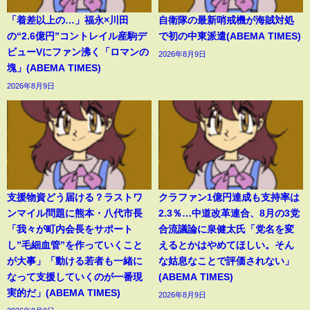
「着差以上の…」福永×川田
自衛隊の最新哨戒機が海賊対処
の“2.6億円”コントレイル産駒デ
で初の中東派遣(ABEMA TIMES)
ビューVにファン沸く「ロマンの
2026年8月9日
塊」(ABEMA TIMES)
2026年8月9日
支援物資どう届ける？ラストワ
クラファン1億円達成も支持率は
ンマイル問題に熊本・八代市長
2.3％…中道改革連合、8月の3党
「我々が町内会長をサポート
合流議論に泉健太氏「党名を変
し”毛細血管”を作っていくこと
えるとかはやめてほしい。そん
が大事」「動ける若者も一緒に
な姑息なことで評価されない」
なって支援していくのが一番現
(ABEMA TIMES)
実的だ」(ABEMA TIMES)
2026年8月9日