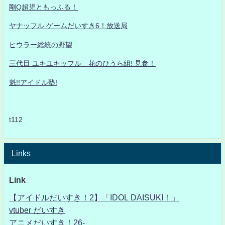
剛Q超児ともっふる！
ヤナッフル ゲームだいすき6！放送局
ヒウラー総統の野望
三代目 ユキユキッフル 花のひうら組! 見参！
魁!!アイドル塾!
t112
Links
Link
【アイドルだいすき！2】「IDOL DAISUKI！」
vtuber だいすき
アニメだいすき！26-