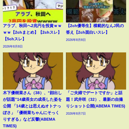
アラブ、秋田へ2兆円を投資ｗｗ
【2ch優等生】模範的なんJ民の
ｗｗ【2chまとめ】【2chスレ】
答え【2ch面白いスレ】
【5chスレ】
2026年8月8日
2026年8月8日
木下優樹菜さん（38）、“顔出し
「ご夫婦でデートですか」と話
が話題”14歳長女の成長した姿を
題！武井咲（32）、最新の自撮
公開 「14歳とは思えぬオトナっ
りショット公開(ABEMA TIMES)
ぽさ」「優樹菜ちゃんにそっく
2026年8月7日
りすぎる」など反響(ABEMA
TIMES)