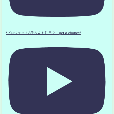
/プロジェクトA子さんも注目？ get a chance!