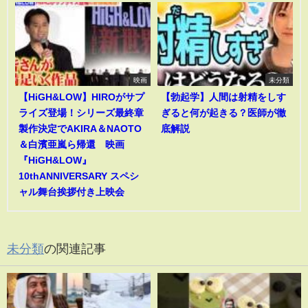
映画
未分類
【HiGH&LOW】HIROがサプ
【勃起学】人間は射精をしす
ライズ登場！シリーズ最終章
ぎると何が起きる？医師が徹
製作決定でAKIRA＆NAOTO
底解説
＆白濱亜嵐ら帰還 映画
『HiGH&LOW』
10thANNIVERSARY スペシ
ャル舞台挨拶付き上映会
未分類
の関連記事