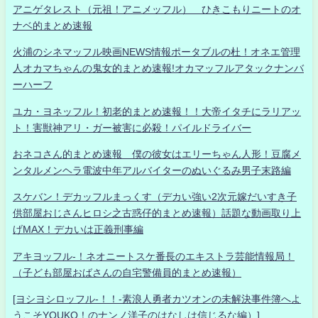
アニゲタレスト（元祖！アニメッフル） ひきこもりニートのオ
ナベ的まとめ速報
火浦のシネマッフル映画NEWS情報ポータブルの杜！オネエ管理
人オカマちゃんの鬼女的まとめ速報!オカマッフルアタックナンバ
ーハーフ
ユカ・ヨネッフル！初老的まとめ速報！！大帝イタチにラリアッ
ト！害獣神アリ・ガー被害に必殺！パイルドライバー
おネコさん的まとめ速報 僕の彼女はエリーちゃん人形！豆腐メ
ンタルメンヘラ電波中年アルバイターのぬいぐるみ男子末路編
スケバン！デカッフルまっくす（デカい強い2次元嫁だいすき子
供部屋おじさんヒロシ之古惑仔的まとめ速報）話題な動画取り上
げMAX！デカいは正義刑事編
アキヨッフル-！ネオニートスケ番長のエキストラ芸能情報局！
（子ども部屋おばさんの自宅警備員的まとめ速報）
[ヨシヨシロッフル-！！-素浪人勇者カツオンの未解決事件簿へよ
うこそYOUKO！のナンノ洋子のはなしは信じるな編）]