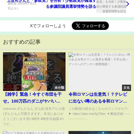
上念司さんと「参政党」を分析！少数政党が躍進す
る参議院議員選挙情勢を語る
Xでフォローしよう
おすすめの記事
未分類
文化
【雑学】緊急！今すぐ布団を干
令和ロマンは生意気！？テレビ
せ。100万匹のダニがヤバい
に出ない噂のある令和ロマンが
#shorts #雑学 #生き物
真実を暴露！大学お笑いディス
voicevox:ずんだもん 立ち絵:坂本アヒル様
この動画の続きはこちらのリンクから?✨
(ずんだもん可愛すぎます。本当にありが
▶ https://abe.ma/4g7Slec ▼番組詳細 -----
へのアンサー授業開講！
とうございます😢) #雑学 #雑学豆知識 #ト
--------------...
リビ...