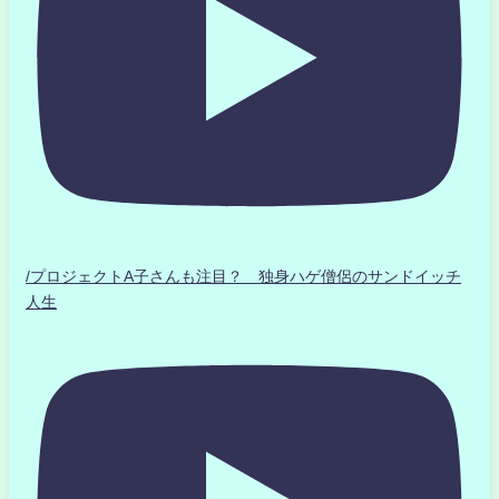
/プロジェクトA子さんも注目？ 独身ハゲ僧侶のサンドイッチ
人生