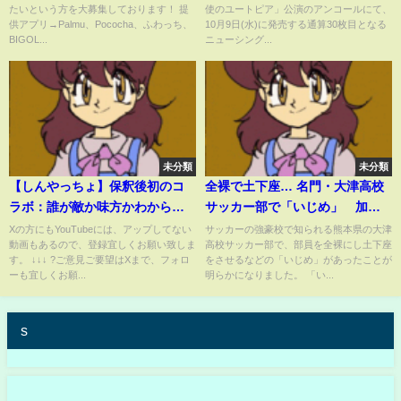
たいという方を大募集しております！ 提
使のユートピア」公演のアンコールにて、
供アプリ→Palmu、Pococha、ふわっち、
10月9日(水)に発売する通算30枚目となる
BIGOL...
ニューシング...
未分類
未分類
【しんやっちょ】保釈後初のコ
全裸で土下座… 名門・大津高校
ラボ：誰が敵か味方かわからな
サッカー部で「いじめ」 加害
い！四季 ぐみ くろろ
の中心生徒はすでに卒業 部の
Xの方にもYouTubeには、アップしてない
サッカーの強豪校で知られる熊本県の大津
動画もあるので、登録宜しくお願い致しま
高校サッカー部で、部員を全裸にし土下座
活動は継続｜TBS NEWS DIG
す。 ↓↓↓ ?ご意見ご要望はXまで、フォロ
をさせるなどの「いじめ」があったことが
ーも宜しくお願...
明らかになりました。 「い...
s