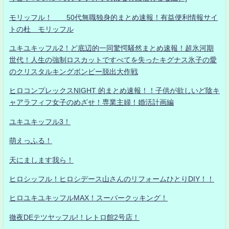
モリッフル！ 50代無職独身的まとめ速報！有益便利情報サイ
トの杜 モリッフル
ユキユキッフル2！ど底辺的一同驚愕騒然まとめ速報！超氷河期
世代！人生の強制ロスカットですべてを失ったキグナス氷子の愛
のクリスタルキングボンビー脱出大作戦
ヒロコンプレックスNIGHT 的まとめ速報！！子供が欲しいど陰キ
ャアラフィフ女子のめざせ！専業主婦！婚活計画編
ユキユキッフル3！
萌えっふる！
天にまします我ら！
ヒロシッフル！ヒロシデース山さんのリフォームひとりDIY！！
ヒロユキユキッフルMAX！スーパークッキング！
徹夜DEテツヤッフル!！レトロ館2号店！