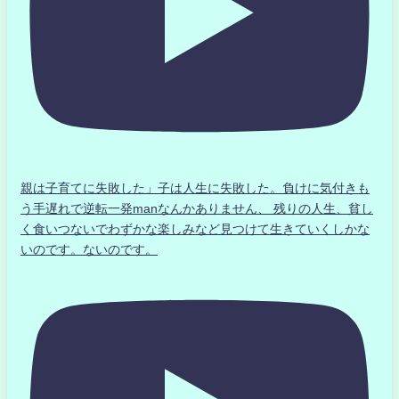
親は子育てに失敗した」子は人生に失敗した。負けに気付きも
う手遅れで逆転一発manなんかありません、 残りの人生、貧し
く食いつないでわずかな楽しみなど見つけて生きていくしかな
いのです。ないのです。