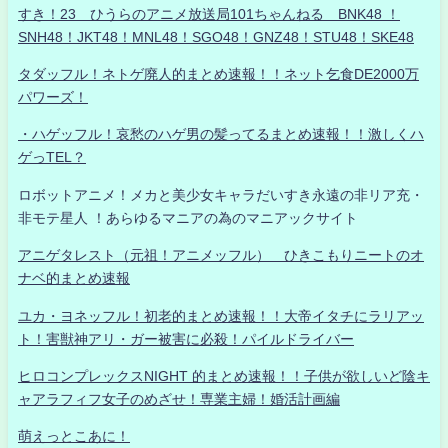
すき！23 ひうらのアニメ放送局101ちゃんねる BNK48 ！
SNH48！JKT48！MNL48！SGO48！GNZ48！STU48！SKE48
タダッフル！ネトゲ廃人的まとめ速報！！ネット乞食DE2000万
パワーズ！
・ハゲッフル！哀愁のハゲ男の髪ってるまとめ速報！！激しくハ
ゲっTEL？
ロボットアニメ！メカと美少女キャラだいすき永遠の非リア充・
非モテ星人 ！あらゆるマニアの為のマニアックサイト
アニゲタレスト（元祖！アニメッフル） ひきこもりニートのオ
ナベ的まとめ速報
ユカ・ヨネッフル！初老的まとめ速報！！大帝イタチにラリアッ
ト！害獣神アリ・ガー被害に必殺！パイルドライバー
ヒロコンプレックスNIGHT 的まとめ速報！！子供が欲しいど陰キ
ャアラフィフ女子のめざせ！専業主婦！婚活計画編
萌えっとこあに！