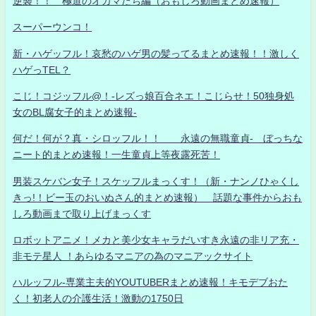
逆襲！！ 極道のオカマたち編（おもしろ動画まとめ速報）
スーパーウンコ！
新・ハゲッフル！哀愁のハゲ男の髪ってるまとめ速報！！激しく
ハゲっTEL？
こじ！コジッフル@！-レズっ娘百合ネエ！こじらせ！50独身処
女のBL腐女子的まとめ速報-
何だ！何が？真・シロッフル！！ 永遠の無職童貞- ぼっちな
ニート的まとめ速報！一生童貞上等夜露死苦！
男装スケバン女子！スケッフルまっくす！（新・ナンノひゃくし
きっ!！ビー玉のおいぬさん的まとめ速報） 話題な事件からおも
しろ動画まで取り上げまっくす
ロボットアニメ！メカと美少女キャラだいすき永遠の非リア充・
非モテ星人 ！あらゆるマニアの為のマニアックサイト
ハルッフル-専業主夫的YOUTUBERまとめ速報！キモデブおた
く！初老人の介護生活！激動の1750日