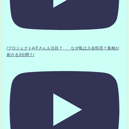
/プロジェクトA子さんも注目？ なぜ私は入会拒否？真相が
刺さる3分間？/