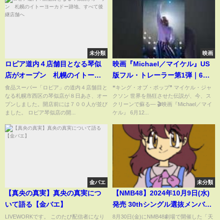
未分類
映画
ロピア道内４店舗目となる琴似
映画『Michael／マイケル』US
店がオープン 札幌のイトーヨ
版フル・トレーラー第1弾｜6月
ーカドー跡地、すべて後継店舗
12日(金)全国公開
食品スーパー「ロピア」の道内４店舗目と
❝キング・オブ・ポップ❞ マイケル・ジャ
なる札幌市西区の琴似店が８日あさ、オー
クソン 世界を熱狂させた伝説が、今、ス
へ
#MichaelMovie #映画マイケル
プンしました。開店前には７００人が並び
クリーンで蘇る― 🎬映画『Michael／マイ
ました。 ロピア琴似店の開...
ケル』 6月12...
金バエ
未分類
【真央の真実】真央の真実につ
【NMB48】2024年10月9日(水)
いて語る【金バエ】
発売 30thシングル選抜メンバー
発表！
LIVEWORKです。 このたび配信者になり
8月30日(金)にNMB48劇場で開催した「天