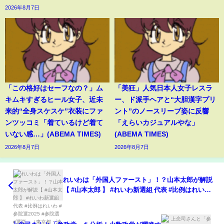
2026年8月7日
「この格好はセーフなの？」ム
「美狂」人気日本人女子レスラ
キムキすぎるヒール女子、近未
ー、ド派手ヘアと“大胆漢字プリ
来的“全身スケスケ”衣装にファ
ント”のノースリーブ姿に反響
ンツッコミ「着ているけど着て
「えらいカジュアルやな」
いない感…」(ABEMA TIMES)
(ABEMA TIMES)
2026年8月7日
2026年8月7日
れいわは「外国人ファースト」！？山本太郎が解説
【 #山本太郎 】 #れいわ新選組 代表 #比例はれいわ #
参院選2025 #参院選 #選挙 （東京都・池袋街宣
2025年7月13日より）