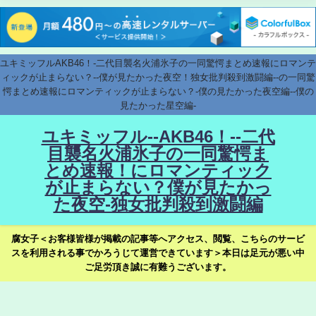
ユキミッフルAKB46！-二代目襲名火浦氷子の一同驚愕まとめ速報にロマンテ
ィックが止まらない？--僕が見たかった夜空！独女批判殺到激闘編--の一同驚
愕まとめ速報にロマンティックが止まらない？-僕の見たかった夜空編--僕の
見たかった星空編-
ユキミッフル--AKB46！--二代
目襲名火浦氷子の一同驚愕ま
とめ速報！にロマンティック
が止まらない？僕が見たかっ
た夜空-独女批判殺到激闘編
腐女子＜お客様皆様が掲載の記事等へアクセス、閲覧、こちらのサービ
スを利用される事でかろうじて運営できています＞本日は足元が悪い中
ご足労頂き誠に有難うございます。