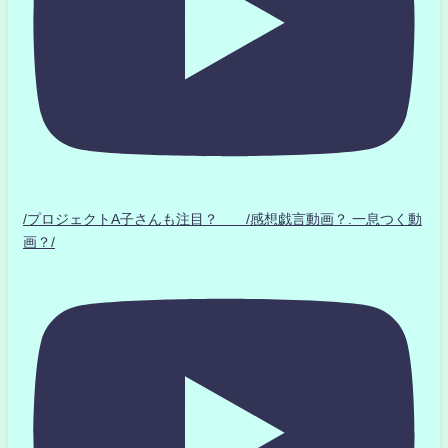
/プロジェクトA子さんも注目？ /感想戯言動画？.一息つく動
画？/