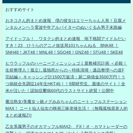
おすすめサイト
おネコさん的まとめ速報 僕の彼女はエリーちゃん人形！豆腐メ
ンタルメンヘラ電波中年アルバイターのぬいぐるみ男子末路編
アイドッフル！ ワタクシ的まとめ速報 地下格闘アイドルだい
すき！23 ひうらのアニメ放送局101ちゃんねる BNK48 ！
SNH48！JKT48！MNL48！SGO48！GNZ48！STU48！SKE48
ヒウラッフルのハーニーフィニッシュゴミ屋敷補完計画 ＜必殺！
生前整理人！孤立し孤独死からの～特殊清掃・遺品整理への道F
完結編＞ キャッシング計1500万返済：厨二病借金3500万円！う
つ病統合失調症14年生HKT46！！9期研究生、最後のサイト！全
米が泣いた！認知症鬱病60代のラストサイト絶賛！公開中
魔法熟女/美魔女ッ娘メグみみちゃんのニートッフルステーション
MAX！ ニート仙人仙女の映画三昧老後生活！（無職孤独居老人的
まとめ速報Z)]
乙女系腐男子のオカマッフルMAX2- FX！オ・カマトレーダーの