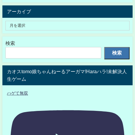
アーカイブ
検索
検索
カオスtomo娘ちゃんねーるアーガマ!Haraハラ!未解決人
生ゲーム
ハゲて無双