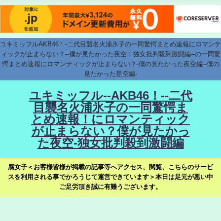
ユキミッフルAKB46！-二代目襲名火浦氷子の一同驚愕まとめ速報にロマンテ
ィックが止まらない？--僕が見たかった夜空！独女批判殺到激闘編--の一同驚
愕まとめ速報にロマンティックが止まらない？-僕の見たかった夜空編--僕の
見たかった星空編-
ユキミッフル--AKB46！--二代
目襲名火浦氷子の一同驚愕ま
とめ速報！にロマンティック
が止まらない？僕が見たかっ
た夜空-独女批判殺到激闘編
腐女子＜お客様皆様が掲載の記事等へアクセス、閲覧、こちらのサービ
スを利用される事でかろうじて運営できています＞本日は足元が悪い中
ご足労頂き誠に有難うございます。