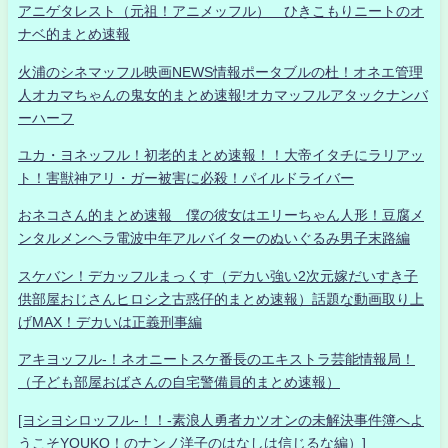
アニゲタレスト（元祖！アニメッフル） ひきこもりニートのオ
ナベ的まとめ速報
火浦のシネマッフル映画NEWS情報ポータブルの杜！オネエ管理
人オカマちゃんの鬼女的まとめ速報!オカマッフルアタックナンバ
ーハーフ
ユカ・ヨネッフル！初老的まとめ速報！！大帝イタチにラリアッ
ト！害獣神アリ・ガー被害に必殺！パイルドライバー
おネコさん的まとめ速報 僕の彼女はエリーちゃん人形！豆腐メ
ンタルメンヘラ電波中年アルバイターのぬいぐるみ男子末路編
スケバン！デカッフルまっくす（デカい強い2次元嫁だいすき子
供部屋おじさんヒロシ之古惑仔的まとめ速報）話題な動画取り上
げMAX！デカいは正義刑事編
アキヨッフル-！ネオニートスケ番長のエキストラ芸能情報局！
（子ども部屋おばさんの自宅警備員的まとめ速報）
[ヨシヨシロッフル-！！-素浪人勇者カツオンの未解決事件簿へよ
うこそYOUKO！のナンノ洋子のはなしは信じるな編）]