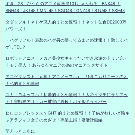
すき！23 ひうらのアニメ放送局101ちゃんねる BNK48 ！
SNH48！JKT48！MNL48！SGO48！GNZ48！STU48！SKE48
タダッフル！ネトゲ廃人的まとめ速報！！ネット乞食DE2000万
パワーズ！
・ハゲッフル！哀愁のハゲ男の髪ってるまとめ速報！！激しくハ
ゲっTEL？
ロボットアニメ！メカと美少女キャラだいすき永遠の非リア充・
非モテ星人 ！あらゆるマニアの為のマニアックサイト
アニゲタレスト（元祖！アニメッフル） ひきこもりニートのオ
ナベ的まとめ速報
ユカ・ヨネッフル！初老的まとめ速報！！大帝イタチにラリアッ
ト！害獣神アリ・ガー被害に必殺！パイルドライバー
ヒロコンプレックスNIGHT 的まとめ速報！！子供が欲しいど陰キ
ャアラフィフ女子のめざせ！専業主婦！婚活計画編
萌えっとこあに！