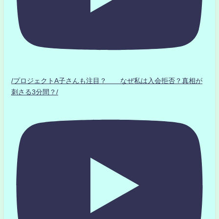
/プロジェクトA子さんも注目？ なぜ私は入会拒否？真相が
刺さる3分間？/