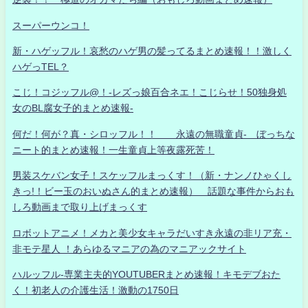
スーパーウンコ！
新・ハゲッフル！哀愁のハゲ男の髪ってるまとめ速報！！激しく
ハゲっTEL？
こじ！コジッフル@！-レズっ娘百合ネエ！こじらせ！50独身処
女のBL腐女子的まとめ速報-
何だ！何が？真・シロッフル！！ 永遠の無職童貞- ぼっちな
ニート的まとめ速報！一生童貞上等夜露死苦！
男装スケバン女子！スケッフルまっくす！（新・ナンノひゃくし
きっ!！ビー玉のおいぬさん的まとめ速報） 話題な事件からおも
しろ動画まで取り上げまっくす
ロボットアニメ！メカと美少女キャラだいすき永遠の非リア充・
非モテ星人 ！あらゆるマニアの為のマニアックサイト
ハルッフル-専業主夫的YOUTUBERまとめ速報！キモデブおた
く！初老人の介護生活！激動の1750日