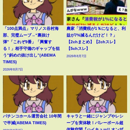
「100点満点」マリノス谷村海
農家「消費税が1％になると、利
那、完璧ムーブ→“裏抜け
益が7%減るんだけど！？」
弾”「これぞ9番」「興奮す
【2chまとめ】【2chスレ】
る！」相手守備のギャップを狙
【5chスレ】
う”斜めの抜け出し”(ABEMA
2026年8月7日
TIMES)
2026年8月7日
パチンコホール運営会社 10年間
キャラと一緒にジャンプやレシ
で半減(ABEMA TIMES)
ーブを実体験！バレーボール超
体験空間『ハイキュー!! オンザ