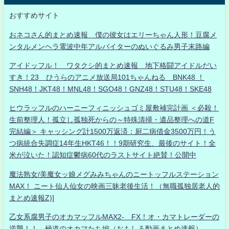
おすすめサイト
おネコさん的まとめ速報 僕の彼女はエリーちゃん人形！豆腐メ
ンタルメンヘラ電波中年アルバイターのぬいぐるみ男子末路編
アイドッフル！ ワタクシ的まとめ速報 地下格闘アイドルだい
すき！23 ひうらのアニメ放送局101ちゃんねる BNK48 ！
SNH48！JKT48！MNL48！SGO48！GNZ48！STU48！SKE48
ヒウラッフルのハーニーフィニッシュゴミ屋敷補完計画 ＜必殺！
生前整理人！孤立し孤独死からの～特殊清掃・遺品整理への道F
完結編＞ キャッシング計1500万返済：厨二病借金3500万円！う
つ病統合失調症14年生HKT46！！9期研究生、最後のサイト！全
米が泣いた！認知症鬱病60代のラストサイト絶賛！公開中
魔法熟女/美魔女ッ娘メグみみちゃんのニートッフルステーション
MAX！ ニート仙人仙女の映画三昧老後生活！（無職孤独居老人的
まとめ速報Z)]
乙女系腐男子のオカマッフルMAX2- FX！オ・カマトレーダーの
逆襲！！ 極道のオカマたち編（おもしろ動画まとめ速報）