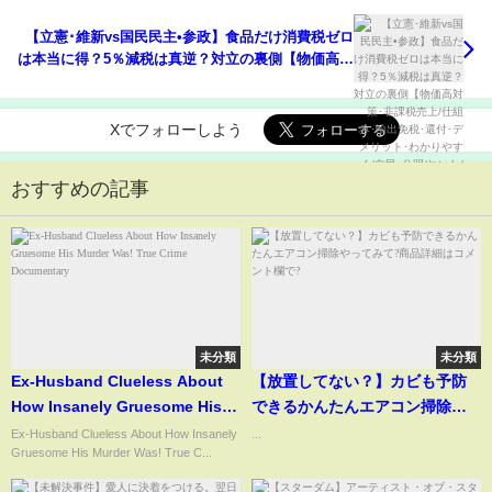
【立憲･維新vs国民民主•参政】食品だけ消費税ゼロ
は本当に得？5％減税は真逆？対立の裏側【物価高対
策･非課税売上/仕組み･輸出免税･還付･デメリット･
わかりやすく/自民･公明/れいわ/財務省洗脳】
Xでフォローしよう
おすすめの記事
未分類
未分類
Ex-Husband Clueless About
【放置してない？】カビも予防
How Insanely Gruesome His
できるかんたんエアコン掃除や
Murder Was! True Crime
ってみて?商品詳細はコメント欄
Ex-Husband Clueless About How Insanely
...
Gruesome His Murder Was! True C...
Documentary
で?