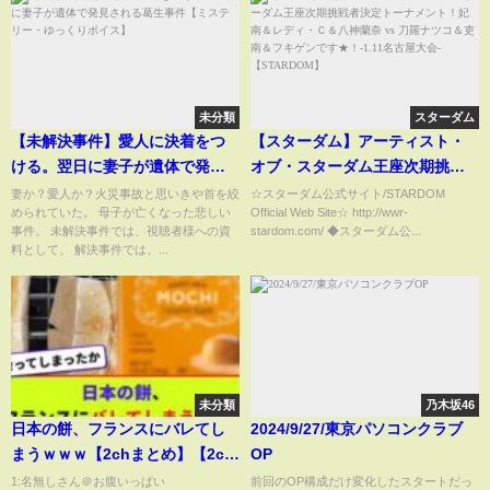
未分類
スターダム
【未解決事件】愛人に決着をつ
【スターダム】アーティスト・
ける。翌日に妻子が遺体で発見
オブ・スターダム王座次期挑戦
される葛生事件【ミステリー・
者決定トーナメント！妃南＆レ
妻か？愛人か？火災事故と思いきや首を絞
☆スターダム公式サイト/STARDOM
められていた。 母子が亡くなった悲しい
Official Web Site☆ http://wwr-
ゆっくりボイス】
ディ・Ｃ＆八神蘭奈 vs 刀羅ナツ
事件。 未解決事件では、視聴者様への資
stardom.com/ ◆スターダム公...
コ＆吏南＆フキゲンです
料として、 解決事件では、...
★！-1.11名古屋大会-
【STARDOM】
未分類
乃木坂46
日本の餅、フランスにバレてし
2024/9/27/東京パソコンクラブ
まうｗｗｗ【2chまとめ】【2ch
OP
スレ】【5chスレ】
1:名無しさん＠お腹いっぱい
前回のOP構成だけ変化したスタートだっ