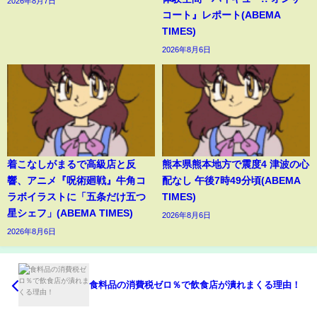
2026年8月7日
コート』レポート(ABEMA
TIMES)
2026年8月6日
着こなしがまるで高級店と反
熊本県熊本地方で震度4 津波の心
響、アニメ『呪術廻戦』牛角コ
配なし 午後7時49分頃(ABEMA
ラボイラストに「五条だけ五つ
TIMES)
星シェフ」(ABEMA TIMES)
2026年8月6日
2026年8月6日
食料品の消費税ゼロ％で飲食店が潰れまくる理由！