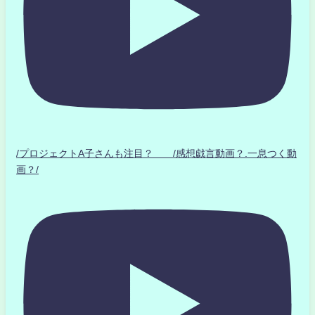
/プロジェクトA子さんも注目？ /感想戯言動画？.一息つく動
画？/