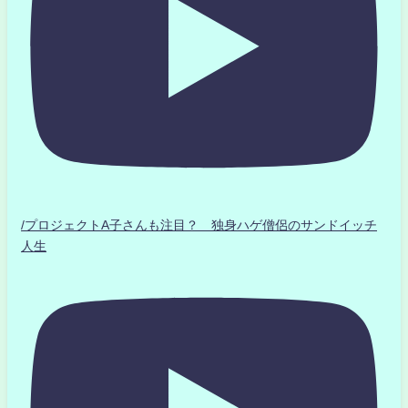
/プロジェクトA子さんも注目？ 独身ハゲ僧侶のサンドイッチ
人生