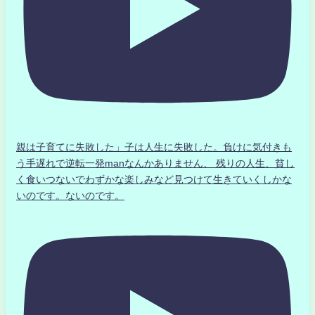
親は子育てに失敗した」子は人生に失敗した。負けに気付きも
う手遅れで逆転一発manなんかありません、 残りの人生、貧し
く食いつないでわずかな楽しみなど見つけて生きていくしかな
いのです。ないのです。