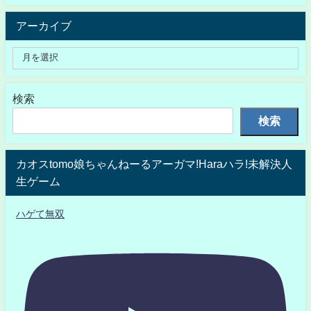
アーカイブ
検索
検索
カオスtomo娘ちゃんねーるアーガマ!Haraハラ!未解決人
生ゲーム
ハゲて無双