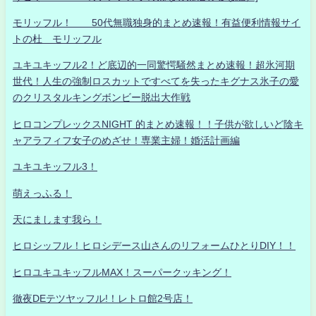
モリッフル！ 50代無職独身的まとめ速報！有益便利情報サイ
トの杜 モリッフル
ユキユキッフル2！ど底辺的一同驚愕騒然まとめ速報！超氷河期
世代！人生の強制ロスカットですべてを失ったキグナス氷子の愛
のクリスタルキングボンビー脱出大作戦
ヒロコンプレックスNIGHT 的まとめ速報！！子供が欲しいど陰キ
ャアラフィフ女子のめざせ！専業主婦！婚活計画編
ユキユキッフル3！
萌えっふる！
天にまします我ら！
ヒロシッフル！ヒロシデース山さんのリフォームひとりDIY！！
ヒロユキユキッフルMAX！スーパークッキング！
徹夜DEテツヤッフル!！レトロ館2号店！