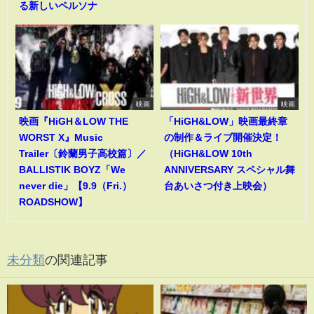
る新しいペルソナ
映画
映画
映画『HiGH＆LOW THE
「HiGH&LOW」映画最終章
WORST X』Music
の制作＆ライブ開催決定！
Trailer〔鈴蘭男子高校篇〕／
（HiGH&LOW 10th
BALLISTIK BOYZ「We
ANNIVERSARY スペシャル舞
never die」【9.9（Fri.）
台あいさつ付き上映会）
ROADSHOW】
未分類
の関連記事