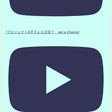
/プロジェクトA子さんも注目？ get a chance!