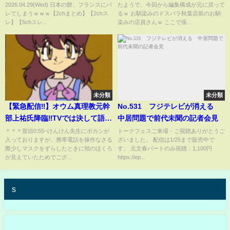
2026.04.29(Wed) 日本の餅、フランスにバ
たようで、今回から編集構成が元に戻って
レてしまうｗｗｗ【2chまとめ】【2chス
るｗ お馴染みのドスパラ秋葉店前のお馴
レ】【5chスレ...
染みの店員さんｗ ここで張...
未分類
未分類
【緊急配信‼】オウム真理教元幹
No.531 フジテレビが消える
部上祐氏降臨‼️TVでは決して語ら
中居問題で前代未聞の記者会見
れなかった真実が、今ここに明
＊＊＊冒頭0:55~けんけん先生にボカシが
トークフェスご来場・ご視聴ありがとうご
入っておりますが、携帯電話を操作なさる
ざいました。 配信は1/25まで販売中で
かされる‼️??????
際少しマスクをずらしたときに頬のほくろ
す。 元文春パートのみ視聴：1,100円
が見えていたためでござ...
https://ep...
s