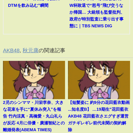
DTMを飲み込む”瞬間
W杯敗退で“怒号”飛び交うな
か帰国… 大統領も監督批判、
政府が特別監査に乗り出す事
態に｜TBS NEWS DIG
AKB48
,
秋元康
の関連記事
2児のシンママ・川栄李奈、大き
【短髪姿に 約9分の花田藍衣動画
な花束を手に“夏休み突入”を報
...知名度B】 …19期生"花田藍衣
告 竹内涼真・高橋愛・丸山礼ら
AKB48 花田藍衣さエグすぎ運営
が反応 4月に俳優・廣瀬智紀との
ガチギレギレ前代未聞の契約解
離婚発表(ABEMA TIMES)
除