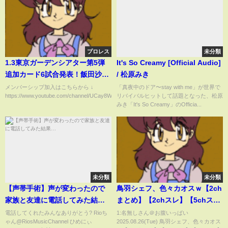
プロレス
未分類
1.3東京ガーデンシアター第5弾
It's So Creamy [Official Audio]
追加カード6試合発表！飯田沙耶
/ 松原みき
の新日本コンクルソ驚きの順
メンバーシップ加入はこちらから ↓
「真夜中のドア〜stay with me」が世界で
https://www.youtube.com/channel/UCay8WSrC1qpZI__zIT-...
リバイバルヒットして話題となった、松原
位！他団体がスターダムに続々
みき「It's So Creamy」のOfficia...
侵略！スターダム
【STARDOM】
未分類
未分類
【声帯手術】声が変わったので
鳥羽シェフ、色々カオスｗ【2ch
家族と友達に電話してみた結
まとめ】【2chスレ】【5chス
果…
レ】
電話してくれたみんなありがとう? ​⁠Rioち
1:名無しさん＠お腹いっぱい
ゃん@RiosMusicChannel ひめにぃ
2025.08.26(Tue) 鳥羽シェフ、色々カオス