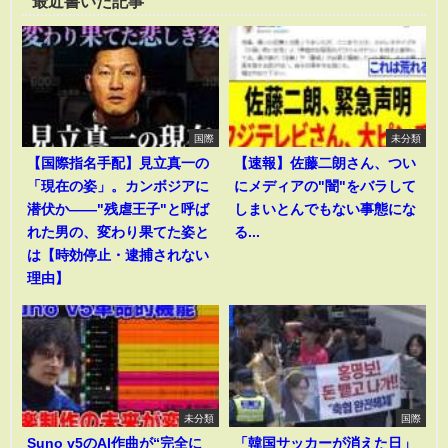
最近書いた記事
国際
未分類
【国際指名手配】見立真一の
【速報】佐藤二朗さん、つい
「現在の姿」。カンボジアに
にメディアの"闇"をバラして
潜伏か――"残虐王子"と呼ば
しまいとんでもない事態にな
れた男の、変わり果てた姿と
る...
は【時効停止・逮捕されない
理由】
未分類
国際
Suno v5のAI作曲が“完全に
「韓国サッカーが消えた日」