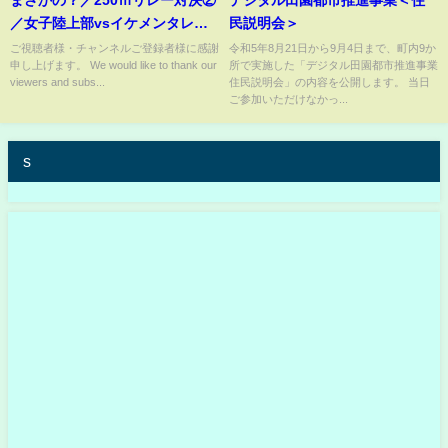
／女子陸上部vsイケメンタレン
民説明会＞
ト
ご視聴者様・チャンネルご登録者様に感謝
令和5年8月21日から9月4日まで、町内9か
申し上げます。 We would like to thank our
所で実施した「デジタル田園都市推進事業
viewers and subs...
住民説明会」の内容を公開します。 当日
ご参加いただけなかっ...
s