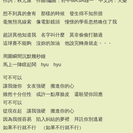
作詞：秋元康 作曲/編曲：野中MASA雄一 中文詞：天樂
想不到真的會有 那樣的時候 發生得不知所措
毫無預兆線索 像電影鏡頭 憧憬的學長忽然喚住了我
超訝異他知道我 名字叫什麼 莫非偷偷打聽過
這球賽不能夠 沒妳的加油 他說完轉身就走・・・
周圍瞬間沉默幾秒鐘
馬上一陣瞎起鬨 hyu hyu
可不可以
讓我做你 女友強硬 搬進你的心
雖然十分任性 或許一點厚臉皮 還盼望你回應
可不可以
從現在起 讓我強硬 搬進你的心
因為我很容易 陷入糾結的夢裡 拜託你別逃避
如果不行就不行 （如果不行就不行）