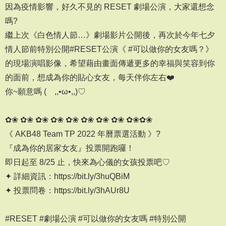
因為疫情影響，好久不見的 RESET 劇場公演，大家還想念
嗎?
繼上次《白色情人節…》劇場影片公開後，再次於今年七夕
情人節前特別公開#RESET公演《 #可以做你的女友嗎？》
的現場演唱影像，希望藉由畫面傳遞更多的幸福與笑容到你
的面前，想成為你的貼心女友，每天伴你左右❤️
你~願意嗎 (´,,•ω•,,)♡
⠀⠀⠀⠀⠀⠀⠀⠀⠀⠀⠀⠀
✿❀ ✿❀ ✿❀ ✿❀ ✿❀ ✿❀ ✿❀ ✿❀ ✿❀✿❀
《 AKB48 Team TP 2022 年曆票選活動 》?
『成為你的居家女友』投票開跑囉！
即日起至 8/25 止，快來為心儀的女孩投票吧♡
✦ 詳細資訊：https://bit.ly/3huQBiM
✦ 投票問卷：https://bit.ly/3hAUr8U
⠀⠀⠀⠀⠀⠀⠀⠀⠀⠀⠀⠀
#RESET #劇場公演 #可以做你的女友嗎 #特別公開