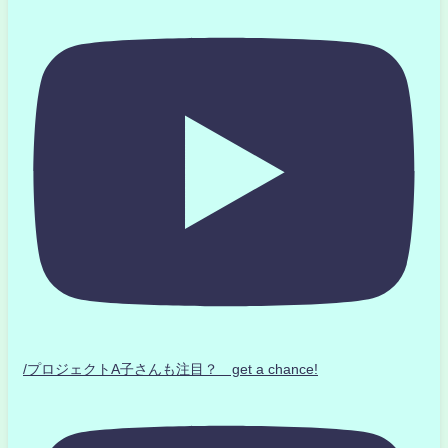
/プロジェクトA子さんも注目？ get a chance!