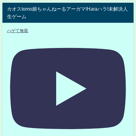
カオスtomo娘ちゃんねーるアーガマ!Haraハラ!未解決人
生ゲーム
ハゲて無双