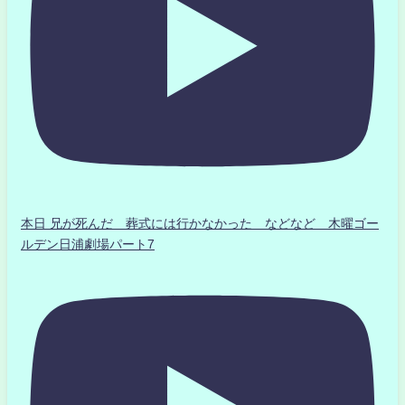
本日 兄が死んだ 葬式には行かなかった などなど 木曜ゴー
ルデン日浦劇場パート7