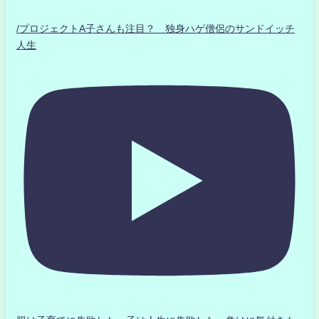
/プロジェクトA子さんも注目？ 独身ハゲ僧侶のサンドイッチ
人生