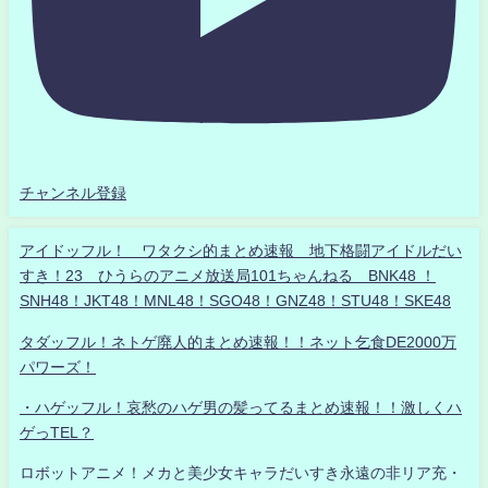
チャンネル登録
アイドッフル！ ワタクシ的まとめ速報 地下格闘アイドルだい
すき！23 ひうらのアニメ放送局101ちゃんねる BNK48 ！
SNH48！JKT48！MNL48！SGO48！GNZ48！STU48！SKE48
タダッフル！ネトゲ廃人的まとめ速報！！ネット乞食DE2000万
パワーズ！
・ハゲッフル！哀愁のハゲ男の髪ってるまとめ速報！！激しくハ
ゲっTEL？
ロボットアニメ！メカと美少女キャラだいすき永遠の非リア充・