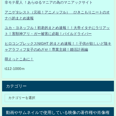
非モテ星人 ！あらゆるマニアの為のマニアックサイト
アニゲタレスト（元祖！アニメッフル） ひきこもりニートのオ
ナベ的まとめ速報
ユカ・ヨネッフル！初老的まとめ速報！！大帝イタチにラリアッ
ト！害獣神アリ・ガー被害に必殺！パイルドライバー
ヒロコンプレックスNIGHT 的まとめ速報！！子供が欲しいど陰キ
ャアラフィフ女子のめざせ！専業主婦！婚活計画編
萌えっとこあに！
t112-1000ｍ
カテゴリー
動画やサムネイルで使用している映像の著作権や肖像権