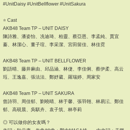
#UnitDaisy #UnitBellflower #UnitSakura
⠀⠀⠀⠀⠀⠀⠀⠀⠀⠀⠀⠀
⭐️ Cast
AKB48 Team TP – UNIT DAISY
陳詩雅、潘姿怡、冼迪琦、柏靈、蔡亞恩、李孟純、賈宜
蓁、林潔心、董子瑄、李采潔、宮田留佳、林佳霓
⠀⠀⠀⠀⠀⠀⠀⠀⠀⠀⠀⠀
AKB48 Team TP – UNIT BELLFLOWER
劉語晴、藤井麻由、邱品涵、林倢、李佳俐、蔡伊柔、高云
珏、王逸嘉、張法法、鄭妤葳、羅瑞婷、周家安
⠀⠀⠀⠀⠀⠀⠀⠀⠀⠀⠀⠀
AKB48 Team TP – UNIT SAKURA
曾詩羽、周佳郁、劉曉晴、林于馨、張羽翎、林易沄、鄭佳
郁、高硯晨、吳騏卉、袁子筑、林亭莉
◎ 可以做你的女友嗎？