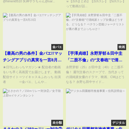
@himeni0510 矢神サラちゃん@sar...
ｗ【2chまとめ】【2chスレ】【5chスレ】
って動画が話...
金バエ
映画
【最高の男の条件】金バエ!!マッ
【芋澤貞雄】永野芽郁＆田中圭
チングアプリの真実を一言8月23
「二股不倫」の“文春砲”で清純
日
派トップ女優はどうする、どう
★日刊ふわっちマガジン★ 配信者の動画
永野芽郁（25）が田中圭（40）と二股不
をいち早く高画質でお届けします。 動画
倫！ 週刊文春のスクープで、当代きって
なる？ ベテラン芸能ジャーナリ
配信サイト⇒ツイキャス＆ふわっち 出演
の清純派女優のドラマ、映画、CMはどう
ストが裏の裏までぶっちゃけ！
者 ⇒金バエ、しんや...
なる？ 永野も田中サイド...
未分類
デジタル
まさかの？／250ｍリレー対決②
デジタル田園都市推進事業＜住