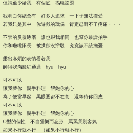
但請至少給我 有個底 揭曉謎題
我明白你總會有 好多人追求 一下子無法接受
若我只是其中 你遊戲的玩偶 肯定忍耐不了疼痛・・・
不禁的反覆琢磨 誰也跟我相同 也幫你鼓譟拍手
你和啦啦隊長 被拱卻沒辯駁 究竟該不該擔憂
露出麻煩的表情看著我
帥得我滿臉紅通通 hyu hyu
可不可以
讓我替你 親手料理 餵飽你的心
為了便當早起 黑眼圈都不在意 還等待你回應
可不可以
讓我替你 親手料理 餵飽你的心
O型的個性 不自覺樂而忘形 罵罵我別客氣
如果不行就不行 （如果不行就不行）