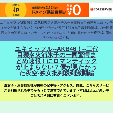
ユキミッフルAKB46！-二代目襲名火浦氷子の一同驚愕まとめ速報にロマンテ
ィックが止まらない？--僕が見たかった夜空！独女批判殺到激闘編--の一同驚
愕まとめ速報にロマンティックが止まらない？-僕の見たかった夜空編--僕の
見たかった星空編-
ユキミッフル--AKB46！--二代
目襲名火浦氷子の一同驚愕ま
とめ速報！にロマンティック
が止まらない？僕が見たかっ
た夜空-独女批判殺到激闘編
腐女子＜お客様皆様が掲載の記事等へアクセス、閲覧、こちらのサービ
スを利用される事でかろうじて運営できています＞本日は足元が悪い中
ご足労頂き誠に有難うございます。