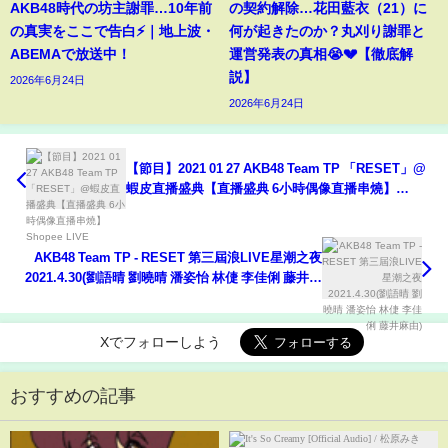
AKB48時代の坊主謝罪…10年前
の契約解除…花田藍衣（21）に
の真実をここで告白⚡️｜地上波・
何が起きたのか？丸刈り謝罪と
ABEMAで放送中！
運営発表の真相😭💔【徹底解
説】
2026年6月24日
2026年6月24日
【節目】2021 01 27 AKB48 Team TP 「RESET」@
蝦皮直播盛典【直播盛典 6小時偶像直播串燒】
Shopee LIVE
AKB48 Team TP - RESET 第三屆浪LIVE星潮之夜
2021.4.30(劉語晴 劉曉晴 潘姿怡 林倢 李佳俐 藤井麻
由)
Xでフォローしよう
おすすめの記事