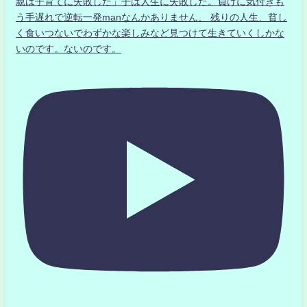
親は子育てに失敗した」子は人生に失敗した。負けに気付きも
う手遅れで逆転一発manなんかありません、 残りの人生、貧し
く食いつないでわずかな楽しみなど見つけて生きていくしかな
いのです。ないのです。