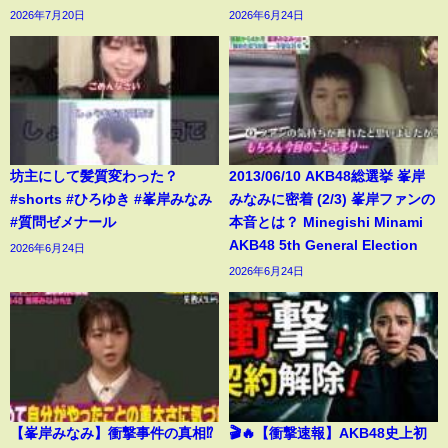
2026年7月20日
2026年6月24日
坊主にして髪質変わった？
2013/06/10 AKB48総選挙 峯岸
#shorts #ひろゆき #峯岸みなみ
みなみに密着 (2/3) 峯岸ファンの
#質問ゼメナール
本音とは？ Minegishi Minami
AKB48 5th General Election
2026年6月24日
2026年6月24日
【峯岸みなみ】衝撃事件の真相⁉️
🎬🔥【衝撃速報】AKB48史上初