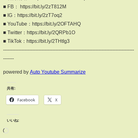
■ FB： https://bit.ly/2zT812M
■ IG：https://bit.ly/2zT7oq2
■ YouTube：https://bit.ly/2OFTAHQ
■ Twitter：https://bit.ly/2QRPb1O
■ TikTok：https://bit.ly/2THtIg3
-------------------------------------------------------------------------------------
-------
powered by
Auto Youtube Summarize
共有:
Facebook
X
いいね: